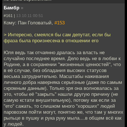
Бамбр
»
#161 |
13.10.11 00:51
Кому: Пан Головатый,
#153
> Интересно, смеялся бы сам депутат, если бы
фраза была произнесена в отношении его
Юля ведь так отчаянно дралась за власть не
случайно последнее время. Дело ведь не в любви к
Родине, а в сохранении "жизненных ценностей", что
в её случае, без обладания высоких статусов
весьма затруднительно. Масштабы наживания
личного добра наверняка серьёзные (даже по самым
скромным данным). Только зря она волновалась за
это, чтобы её "закрыть" нашли другую причину (не
самую кстати внушительную), потому как если за
"ето" сажать, то слишком много "хороших" людей
паровозом пойти могут, понятно же, что там у многих
рыльце в пушку и рука руку мыла....в общем всё как
у людей.