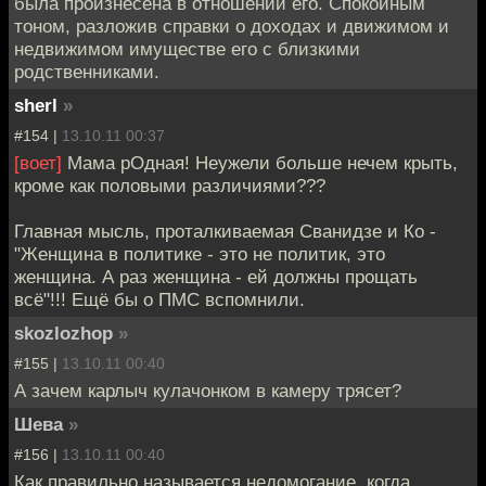
была произнесена в отношении его. Спокойным
тоном, разложив справки о доходах и движимом и
недвижимом имуществе его с близкими
родственниками.
sherl
»
#154 |
13.10.11 00:37
[воет]
Мама рОдная! Неужели больше нечем крыть,
кроме как половыми различиями???
Главная мысль, проталкиваемая Сванидзе и Ко -
"Женщина в политике - это не политик, это
женщина. А раз женщина - ей должны прощать
всё"!!! Ещё бы о ПМС вспомнили.
skozlozhop
»
#155 |
13.10.11 00:40
А зачем карлыч кулачонком в камеру трясет?
Шева
»
#156 |
13.10.11 00:40
Как правильно называется недомогание, когда