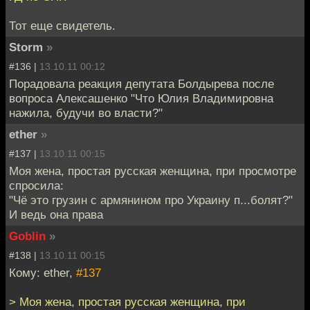
Тот еще свидетель.
Storm
»
#136 |
13.10.11 00:12
Порадовала реакция депутата Болдырева после
вопроса Алексашенко "Что Юлия Владимировна
нажила, будучи во власти?"
ether
»
#137 |
13.10.11 00:15
Моя жена, простая русская женщина, при просмотре
спросила:
"Чё это грузин с армянином про Украину п...болят?"
И ведь она права
Goblin
»
#138 |
13.10.11 00:15
Кому: ether,
#137
> Моя жена, простая русская женщина, при