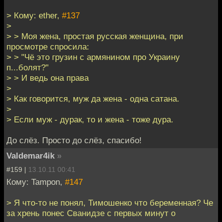
> Кому: ether,
#137
>
> > Моя жена, простая русская женщина, при
просмотре спросила:
> > "Чё это грузин с армянином про Украину
п...болят?"
> > И ведь она права
>
> Как говорится, муж да жена - одна сатана.
>
> Если муж - дурак, то и жена - тоже дура.
До слёз. Просто до слёз, спасибо!
Valdemar4ik
»
#159 |
13.10.11 00:41
Кому: Tampon,
#147
> Я что-то не понял, Тимошенко что беременная? Че
за хрень понес Сванидзе с первых минут о