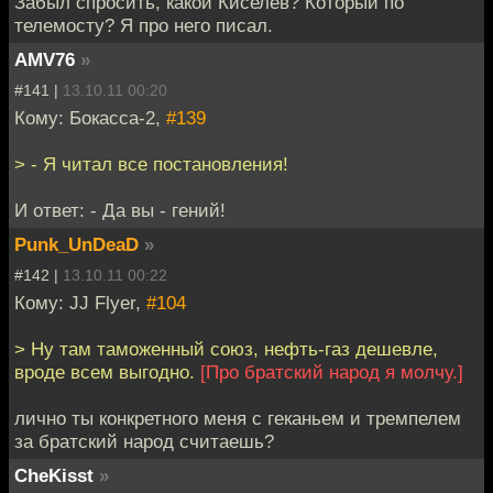
Забыл спросить, какой Киселев? Который по
телемосту? Я про него писал.
AMV76
»
#141 |
13.10.11 00:20
Кому: Бокасса-2,
#139
> - Я читал все постановления!
И ответ: - Да вы - гений!
Punk_UnDeaD
»
#142 |
13.10.11 00:22
Кому: JJ Flyer,
#104
> Ну там таможенный союз, нефть-газ дешевле,
вроде всем выгодно.
[Про братский народ я молчу.]
лично ты конкретного меня с геканьем и тремпелем
за братский народ считаешь?
CheKisst
»