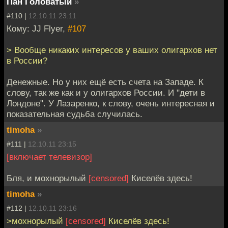
Пан Головатый
»
#110 |
12.10.11 23:11
Кому: JJ Flyer,
#107
> Вообще никаких интересов у ваших олигархов нет
в России?
Денежные. Но у них ещё есть счета на Западе. К
слову, так же как и у олигархов России. И "дети в
Лондоне". У Лазаренко, к слову, очень интересная и
показательная судьба случилась.
timoha
»
#111 |
12.10.11 23:15
[включает телевизор]
Бля, и мохнорылый
[censored]
Киселёв здесь!
timoha
»
#112 |
12.10.11 23:16
>мохнорылый
[censored]
Киселёв здесь!