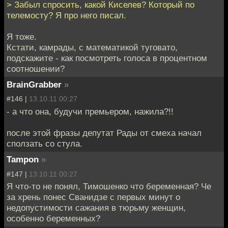
> Забыл спросить, какой Киселев? Который по
телемосту? Я про него писал.
Я тоже.
Кстати, камрады, с математикой туговато,
подскажите - как посмотреть голоса в процентном
соотношении?
BrainGrabber
»
#146 |
13.10.11 00:27
- а что она, будучи премьером, нажила?!!
после этой фразы депутат Рады от смеха начал
сползать со стула.
Tampon
»
#147 |
13.10.11 00:27
Я что-то не понял, Тимошенко что беременная? Че
за хрень понес Сванидзе с первых минут о
недопустимости сажания в тюрьму женщин,
особенно беременных?