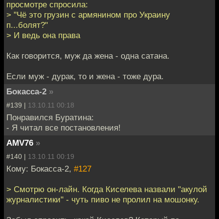
просмотре спросила:
> "Чё это грузин с армянином про Украину
п...болят?"
> И ведь она права
Как говорится, муж да жена - одна сатана.
Если муж - дурак, то и жена - тоже дура.
Бокасса-2
»
#139 |
13.10.11 00:18
Понравился Буратина:
- Я читал все постановления!
AMV76
»
#140 |
13.10.11 00:19
Кому: Бокасса-2,
#127
> Смотрю он-лайн. Когда Киселева назвали "акулой
журналистики" - чуть пиво не пролил на мошонку.