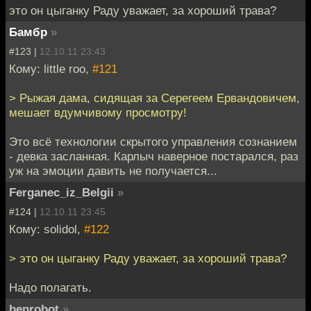
это он цыганку Раду уважает, за хороший трава?
Бамбр
»
#123 |
12.10.11 23:43
Кому: little roo,
#121
> Рыжая дама, сидящая за Серегеем Ервандовичем,
мешает вдумчивому просмотру!
Это всё технологии скрытого управления сознанием
- девка засланная. Карлыч наверное постарался, раз
уж на эмоции давить не получается...
Ferganec_iz_Belgii
»
#124 |
12.10.11 23:45
Кому: solidol,
#122
> это он цыганку Раду уважает, за хороший трава?
Надо полагать.
benrobot
»