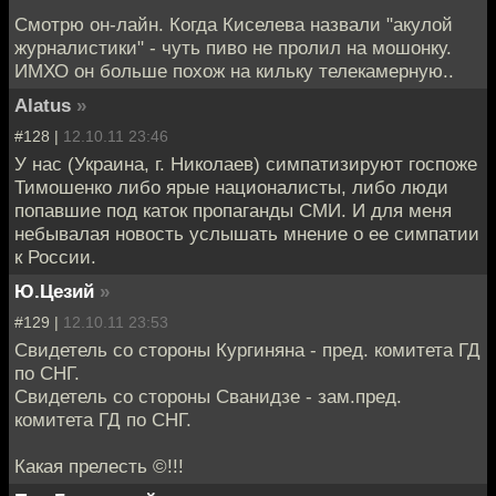
Смотрю он-лайн. Когда Киселева назвали "акулой
журналистики" - чуть пиво не пролил на мошонку.
ИМХО он больше похож на кильку телекамерную..
Alatus
»
#128 |
12.10.11 23:46
У нас (Украина, г. Николаев) симпатизируют госпоже
Тимошенко либо ярые националисты, либо люди
попавшие под каток пропаганды СМИ. И для меня
небывалая новость услышать мнение о ее симпатии
к России.
Ю.Цезий
»
#129 |
12.10.11 23:53
Свидетель со стороны Кургиняна - пред. комитета ГД
по СНГ.
Свидетель со стороны Сванидзе - зам.пред.
комитета ГД по СНГ.
Какая прелесть ©!!!