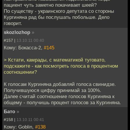
пациент чуть заметно покачивает шеей?
По существу - украинского депутата со стороны
Кургиняна рад бы послушать побольше. Дело
говорит.
skozlozhop
»
#157 |
13.10.11 00:40
Кому: Бокасса-2,
#145
> Кстати, камрады, с математикой туговато,
подскажите - как посмотреть голоса в процентном
соотношении?
К голосам Кургиняна добавляй голоса свинидзе.
Получившуюся цифру принимай за 100%.
Далее считай соотношение голосов Кургиняна к
общему - получишь процент голосов за Кургиняна.
Бато
»
#158 |
13.10.11 00:41
Кому: Goblin,
#138