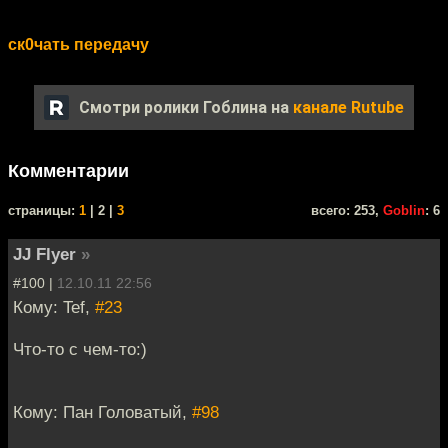
ск0чать передачу
Смотри ролики Гоблина на
канале Rutube
Комментарии
cтраницы:
1
| 2 |
3
всего: 253,
Goblin
: 6
JJ Flyer
»
#100 |
12.10.11 22:56
Кому: Tef,
#23
Что-то с чем-то:)
Кому: Пан Головатый,
#98