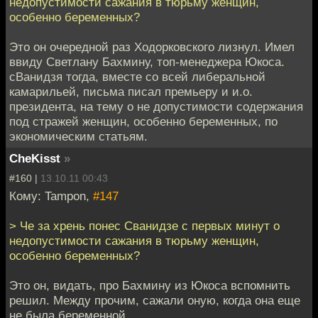
недопустимости сажания в тюрьму женщин,
особенно беременных?
Это он очередной раз Ходорковского лизнул. Имел
ввиду Светлану Бахмину, топ-менеджера Юкоса.
сВанидзя тогда, вместе со всей либеральной
камарильей, письма писал премьеру и и.о.
президента, на тему о не допустимости содержания
под стражей женщин, особенно беременных, по
экономическим статьям.
CheKisst
»
#160 |
13.10.11 00:43
Кому: Tampon,
#147
> Че за хрень понес Сванидзе с первых минут о
недопустимости сажания в тюрьму женщин,
особенно беременных?
Это он, видать, про Бахмину из Юкоса вспомнить
решил. Между прочим, сажали оную, когда она еще
не была беременной.