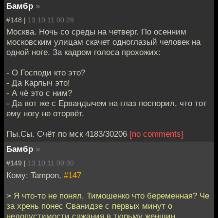
Бамбр
»
#148 |
13.10.11 00:28
Москва. Ночь со среды на четверг. По осенним
московским улицам скачет одноглазый человек на
одной ноге. За кадром голоса прохожих:
- О Господи кто это?
- Да Карлыч это!
- А чё это с ним?
- Да вот же с Ервандычем на глаз поспорил, что тот
ему ногу не оторвёт.
Пы.Сы. Счёт по мск 4183/30206
[no comments]
Бамбр
»
#149 |
13.10.11 00:30
Кому: Tampon,
#147
> Я что-то не понял, Тимошенко что беременная? Че
за хрень понес Сванидзе с первых минут о
недопустимости сажания в тюрьму женщин,