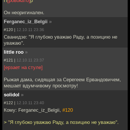
П
[ровокато]
р
Он неоригинален.
Ferganec_iz_Belgii
»
#120 |
12.10.11 23:36
Сванидзе: "Я глубоко уважаю Раду, а позицию не
уважаю".
little roo
»
#121 |
12.10.11 23:37
[ерзает на стуле]
Рыжая дама, сидящая за Серегеем Ервандовичем,
мешает вдумчивому просмотру!
solidol
»
#122 |
12.10.11 23:40
Кому: Ferganec_iz_Belgii,
#120
> "Я глубоко уважаю Раду, а позицию не уважаю".