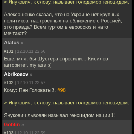
> Янукович, к слову, называет голодомор геноцидом.
Алексашенко сказал, что на Украине нет крупных
политиков, настроенных на сближение с Россией;
это правда? Всем гуртом в евросоюз и нато
мечтают?
Alatus
»
#101 |
12.10.11 22:56
Еще, мля, бы Шустера спросили... Кисилев
авторитет, my ass :(
Abrikosov
»
#102 |
12.10.11 22:57
Кому: Пан Головатый,
#98
> Янукович, к слову, называет голодомор геноцидом.
Янукович львовян называл геноцидом нации!!!
Goblin
»
#103 |
12.10.11 22:59