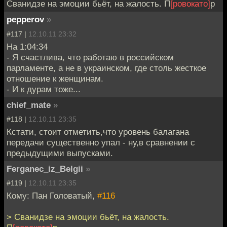
Сванидзе на эмоции бьёт, на жалость. П
[ровокато]
р
pepperov
»
#117 |
12.10.11 23:32
На 1:04:34
- Я счастлива, что работаю в российском
парламенте, а не в украинском, где столь жесткое
отношение к женщинам.
- И к дурам тоже...
chief_mate
»
#118 |
12.10.11 23:35
Кстати, стоит отметить,что уровень балагана
передачи существенно упал - ну,в сравнении с
предыдущими выпусками.
Ferganec_iz_Belgii
»
#119 |
12.10.11 23:35
Кому: Пан Головатый,
#116
> Сванидзе на эмоции бьёт, на жалость.