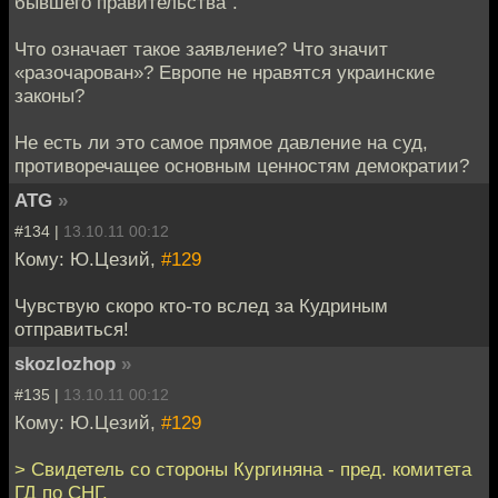
бывшего правительства".
Что означает такое заявление? Что значит
«разочарован»? Европе не нравятся украинские
законы?
Не есть ли это самое прямое давление на суд,
противоречащее основным ценностям демократии?
ATG
»
#134 |
13.10.11 00:12
Кому: Ю.Цезий,
#129
Чувствую скоро кто-то вслед за Кудриным
отправиться!
skozlozhop
»
#135 |
13.10.11 00:12
Кому: Ю.Цезий,
#129
> Свидетель со стороны Кургиняна - пред. комитета
ГД по СНГ.