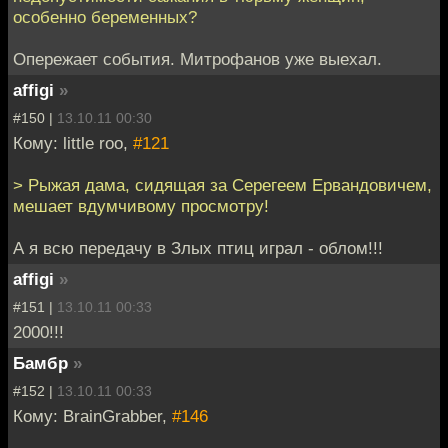
особенно беременных?
Опережает события. Митрофанов уже выехал.
affigi
»
#150 |
13.10.11 00:30
Кому: little roo,
#121
> Рыжая дама, сидящая за Серегеем Ервандовичем,
мешает вдумчивому просмотру!
А я всю передачу в Злых птиц играл - облом!!!
affigi
»
#151 |
13.10.11 00:33
2000!!!
Бамбр
»
#152 |
13.10.11 00:33
Кому: BrainGrabber,
#146