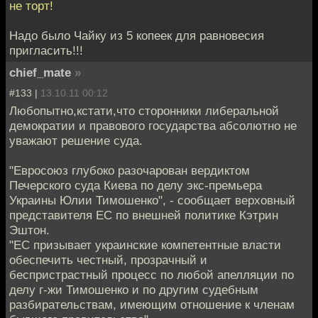
не торт!
Надо было Чайку из 5 копеек для равновесия
пригласить!!!
chief_mate
»
#133 |
13.10.11 00:12
Любопытно,кстати,что сторонники либеральной
демократии и правового государства абсолютно не
уважают решение суда.
"Евросоюз глубоко разочарован вердиктом
Печерского суда Киева по делу экс-премьера
Украины Юлии Тимошенко", - сообщает верховный
представителя ЕС по внешней политике Кэтрин
Эштон.
"ЕС призывает украинские компетентные власти
обеспечить честный, прозрачный и
беспристрастный процесс по любой апелляции по
делу г-жи Тимошенко и по другим судебным
разбирательствам, имеющим отношение к членам