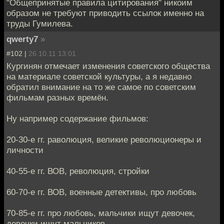
"Общепринятые правила цитирования" никоим
образом не требуют приводить ссылок именно на
труды Гумилева.
qwerty7
»
#102 |
26.10.11 13:01
Кургинян отмечает изменения советского общества
на материале советской культуры, а я недавно
обратил внимание на то же самое по советским
фильмам разных времён.
Ну например содержание фильмов:
20-30-е гг. раволюция, великие революционеры и
личности
40-55-е гг. ВОВ, революция, стройки
60-70-е гг. ВОВ, военные детективы, про любовь
70-85-е гг. про любовь, мальчики ищут девочек,
девочки ищут мальчиков