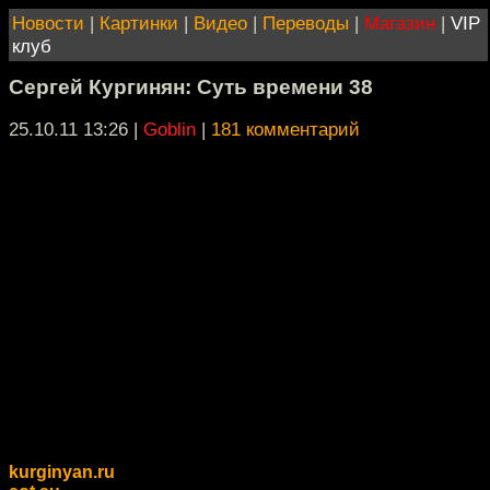
Новости
|
Картинки
|
Видео
|
Переводы
|
Магазин
|
VIP
клуб
Сергей Кургинян: Суть времени 38
25.10.11 13:26
|
Goblin
|
181 комментарий
kurginyan.ru