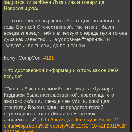
задротов типа Жени Лукашина и товарища
Новосельцева.
- это поколение выросшее без отцов, погибших в
годы Великой Отечественной, "мстители" были
всегда впереди, гибли в первую очередь пуля то она
дура как известно, ... а условные "терпилы" и
"задроты" по тылам, да по штабам ...
Кому: CompCon,
#121
> то достоверной информации о том, как он себя
вел, нет
"Смерть бывшего ливийского лидера Муамара
Каддафи была насильственной, повстанцы его
жестоко избили, прежде чем убить, сообщал
агентству Reuters один из представителей
переходного совета Ливии на условиях
анонимности" -
http://news.yandex.ru/yandsearch?
cl4url=top.rbc.ru%2Fsociety%2F21%2F10%2F2011%2F