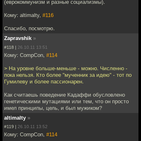
(еврокоммунизм и разные социализмы).
Кому: altimalty,
#116
Спасибо, посмотрю.
Zapravshik
»
#118 |
26.10.11 13:51
Кому: CompCon,
#114
> На уровне больше-меньше - можно. Численно -
пока нельзя. Кто более "мученник за идею" - тот по
Гумилеву и более пассионарен.
Как считаешь поведение Кадаффи обусловлено
генетическими мутациями или тем, что он просто
имел принципы, цель, и был мужиком?
altimalty
»
#119 |
26.10.11 13:52
Кому: CompCon,
#114