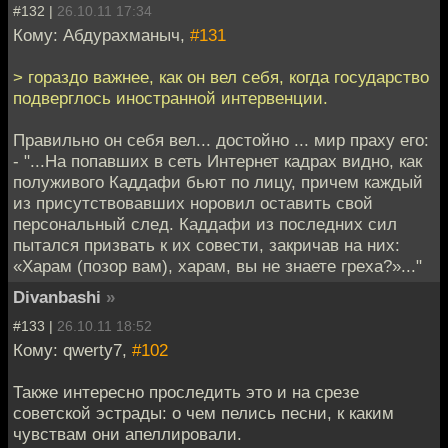
#132 |
26.10.11 17:34
Кому: Абдурахманыч,
#131
> гораздо важнее, как он вел себя, когда государство
подверглось иностранной интервенции.
Правильно он себя вел... достойно ... мир праху его:
- "...На попавших в сеть Интернет кадрах видно, как
полуживого Каддафи бьют по лицу, причем каждый
из присутствовавших норовил оставить свой
персональный след. Каддафи из последних сил
пытался призвать к их совести, закричав на них:
«Харам (позор вам), харам, вы не знаете греха?»..."
Divanbashi
»
#133 |
26.10.11 18:52
Кому: qwerty7,
#102
Также интересно проследить это и на срезе
советской эстрады: о чем пелись песни, к каким
чувствам они апеллировали.