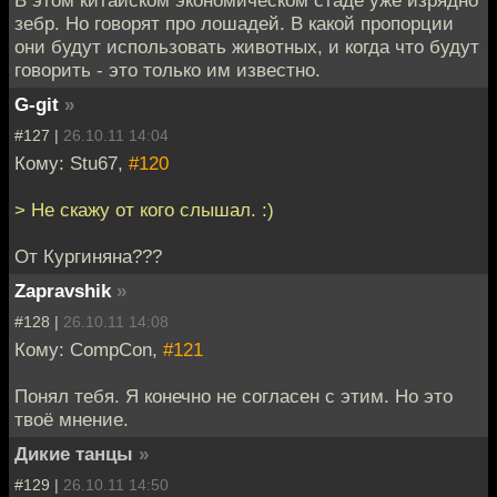
В этом китайском экономическом стаде уже изрядно
зебр. Но говорят про лошадей. В какой пропорции
они будут использовать животных, и когда что будут
говорить - это только им известно.
G-git
»
#127 |
26.10.11 14:04
Кому: Stu67,
#120
> Не скажу от кого слышал. :)
От Кургиняна???
Zapravshik
»
#128 |
26.10.11 14:08
Кому: CompCon,
#121
Понял тебя. Я конечно не согласен с этим. Но это
твоё мнение.
Дикие танцы
»
#129 |
26.10.11 14:50