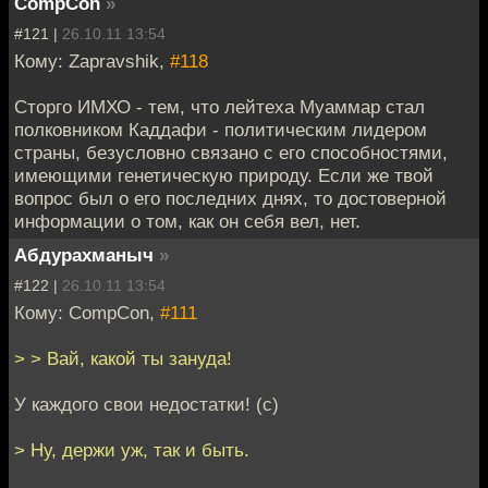
CompCon
»
#121 |
26.10.11 13:54
Кому: Zapravshik,
#118
Сторго ИМХО - тем, что лейтеха Муаммар стал
полковником Каддафи - политическим лидером
страны, безусловно связано с его способностями,
имеющими генетическую природу. Если же твой
вопрос был о его последних днях, то достоверной
информации о том, как он себя вел, нет.
Абдурахманыч
»
#122 |
26.10.11 13:54
Кому: CompCon,
#111
> > Вай, какой ты зануда!
У каждого свои недостатки! (с)
> Ну, держи уж, так и быть.