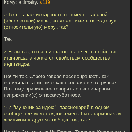
Кому: altimalty,
#119
> Тоесть пассионарность не имеет эталоной
(абсолютной) меры, но может иметь порядковую
(относительную) меру ,так?
Так.
> Если так, то пассионарность не есть свойство
индивида, а является свойством сообщества
индивидов.
Почти так. Строго говоря пассионраность как
величина статистическая проявляется в группах.
Поэтому правильнее говорить о пассинарном
напряжении(с) этноса/субэтноса.
> И "мученик за идею" -пассионарий в одном
сообществе может одновремено быть гармоником -
хомячком в другом сообществе, так?
Не так. См. того же Че Гевару, Тадеуша Косцюшко и