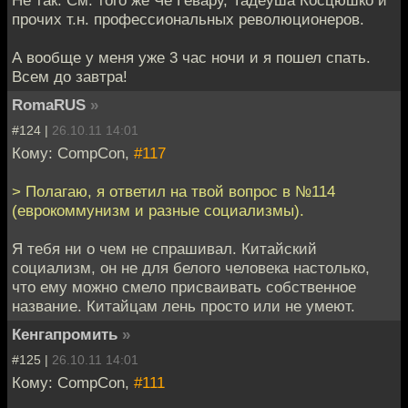
прочих т.н. профессиональных революционеров.
А вообще у меня уже 3 час ночи и я пошел спать.
Всем до завтра!
RomaRUS
»
#124 |
26.10.11 14:01
Кому: CompCon,
#117
> Полагаю, я ответил на твой вопрос в №114
(еврокоммунизм и разные социализмы).
Я тебя ни о чем не спрашивал. Китайский
социализм, он не для белого человека настолько,
что ему можно смело присваивать собственное
название. Китайцам лень просто или не умеют.
Кенгапромить
»
#125 |
26.10.11 14:01
Кому: CompCon,
#111