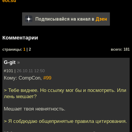
eot.su
Подписывайся на канал в
Дзен
Комментарии
cтраницы:
1
| 2
всего: 181
G-git
»
#101 |
26.10.11 12:50
Кому: CompCon,
#99
> Тебе виднее. Но ссылку мог бы и посмотреть. Или
лень мешает?
Мешает твоя невнятность.
> Я собдюдаю общепринятые правила цитирования.