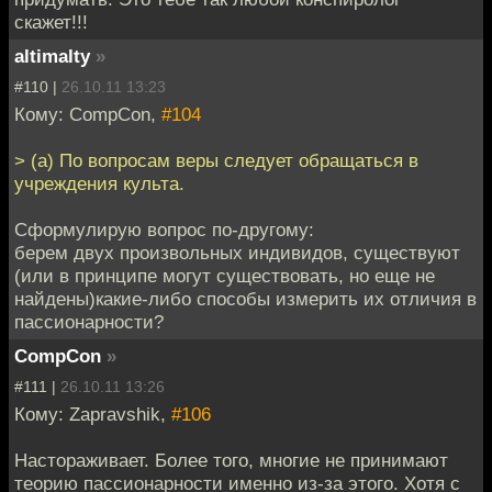
скажет!!!
altimalty
»
#110 |
26.10.11 13:23
Кому: CompCon,
#104
> (а) По вопросам веры следует обращаться в
учреждения культа.
Сформулирую вопрос по-другому:
берем двух произвольных индивидов, существуют
(или в принципе могут существовать, но еще не
найдены)какие-либо способы измерить их отличия в
пассионарности?
CompCon
»
#111 |
26.10.11 13:26
Кому: Zapravshik,
#106
Настораживает. Более того, многие не принимают
теорию пассионарности именно из-за этого. Хотя с