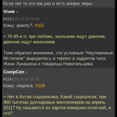
Если нет то это как раз и есть вопрос веры.
Vivek
»
#113 |
26.10.11 13:34
Кому: qwerty7,
#102
> 70-85-е гг. про любовь, мальчики ищут девочек,
девочки ищут мальчиков
Тоже обратил внимание, что условные "Неуловимые
Мстители" выродились в терпил и задротов типа
Жени Лукашина и товарища Новосельцева.
CompCon
»
#114 |
26.10.11 13:36
Кому: stepnick,
#108
> Нет в Китае социализма. Какой социализм, при
960 тысячах долларовых миллионеров на апрель
2011? Ну назывется их партия коммунистической, и
что?