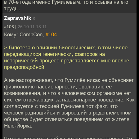
в 70-е года именно Гумилевым, то и ссылка на его
труды.
Zapravshik
»
#106 |
26.10.11 13:11
Кому: CompCon,
#104
> Гипотеза о влиянии биологических, в том числе
передающихся генетически, факторов на
исторический процесс представляется мне вполне
правдоподобной
А не настораживает, что Гумилёв никак не объясняет
физиологию пассионарности, эволюцию её
возникновения, и что в человеческом организме нет
систем отвечающих за пассионарное поведение. Как
согласуется с теорией Гумилёва тот факт, что
человек родившийся и выросший в родоплеменном
обществе будет отличаться поведением от жителя
Нью-Йорка.
Что касается мега-тайны возникновения этносов. То