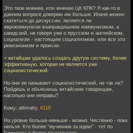
Это твое мнение, или мнение ЦК КПК? Я как-то в
данном вопросе доверяю им больше. Иначе можно
скатиться до дискуссии, является ли
еврокоммунизм взаправдошним коммунизмом, а
шведский, не говоря уже о прусском и английском,
социализм - настоящим социализмом, или все это
ревизионизм и происки.
> китайцам удалось создать другую систему, более
эффективную, которая не является уже
социалистической.
Но они ее называют социалистической, не так ли?
Пойдешь и объяснишь китайским товарищам,
насолько они неправы?
Кому: altimalty,
#110
На уровне больше-меньше - можно. Численно - пока
нельзя. Кто более "мученник за идею" - тот по
Гумилеву и более пассионарен.