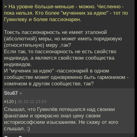
> На уровне больше-меньше - можно. Численно -
пока нельзя. Кто более "мученник за идею" - тот по
Гумилеву и более пассионарен.
Тоесть пассионарность не имеет эталоной
(абсолютной) меры, но может иметь порядковую
(относительную) меру ,так?
Если так, то пассионарность не есть свойство
индивида, а является свойством сообщества
индивидов.
И "мученик за идею" -пассионарий в одном
сообществе может одновремено быть гармоником -
хомячком в другом сообществе, так?
Stu67
»
#120 |
26.10.11 13:53
Слышал, что Гумилёв потешался над своими
фанатами и орекрасно знал цену своим
историософским изысканиям. Не скажу от кого
слышал. :)