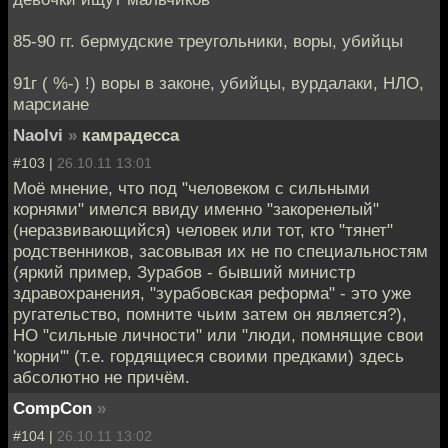
85-90 гг. бермудские треугольники, воры, убийцы
91г ( %-) !) воры в законе, убийцы, вурдалаки, НЛО,
марсиане
Naolvi
»
камрадесса
#103 |
26.10.11 13:01
Моё мнение, что под "человеком с сильными
корнями" имелся ввиду именно "закоренелый"
(неразвивающийся) человек или тот, кто "тянет"
родственников, засовывая их не по специальностям
(яркий пример, Зурабов - бывший министр
здравохранения, "зурабовская реформа" - это уже
ругательство, помните чьим затем он является?),
НО "сильные личности" или "люди, помнящие свои
'корни'" (т.е. гордящиеся своими предками) здесь
абсолютно не причём.
CompCon
»
#104 |
26.10.11 13:02