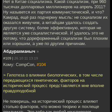
Нет в Китае социализма. Какой социализм, при 960
тысячах долларовых миллионеров на апрель 2011?
Ну назывется их партия коммунистической, и что?
Камрад, ещё раз подчеркну мысль: не социализм их
оказался живучим, а китайцам удалось создать
другую систему, более эффективную, которая не
является уже социалистической. И удалось это не
потому, что дореформенный социализм был плохим
или хорошим, а уже по другим причинам.
Абдурахманыч
»
#109 |
26.10.11 13:19
Кому: CompCon,
#104
> Гипотеза о влиянии биологических, в том числе
передающихся генетически, факторов на
исторический процесс представляется мне вполне
правдоподобной
Не поверишь, на исторический процесс влияют
столько факторов, что можно теорию и похлеще
придумать. Это тебе так любой конспиролог