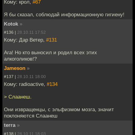
Кому: крол,
#67
Я бы сказал, соблюдай информационную гигиену!
Kotok
»
#136 |
28.10.11 17:52
Кому: Дар Ветер,
#131
Ага! Но кто выносил и родил всех этих
алкоголиков!?
Jameson
»
#137 |
28.10.11 18:00
Кому: radioactive,
#134
> Слаанеш.
Они извращенцы, с эльфизмом мозга, значит
поклоняются Слаанеш
terra
»
#138 |
28.10.11 18:03