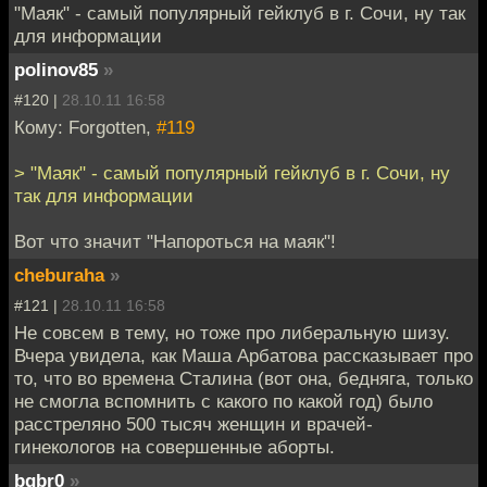
"Маяк" - самый популярный гейклуб в г. Сочи, ну так
для информации
polinov85
»
#120 |
28.10.11 16:58
Кому: Forgotten,
#119
> "Маяк" - самый популярный гейклуб в г. Сочи, ну
так для информации
Вот что значит "Напороться на маяк"!
cheburaha
»
#121 |
28.10.11 16:58
Не совсем в тему, но тоже про либеральную шизу.
Вчера увидела, как Маша Арбатова рассказывает про
то, что во времена Сталина (вот она, бедняга, только
не смогла вспомнить с какого по какой год) было
расстреляно 500 тысяч женщин и врачей-
гинекологов на совершенные аборты.
bqbr0
»