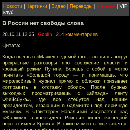
Новости
|
Картинки
|
Видео
|
Переводы
|
Магазин
|
VIP
клуб
В России нет свободы слова
28.10.11 12:35
|
Goblin
|
214 комментариев
Цитата:
Когда пьешь в «Маяке» седьмой шот, слышишь вокруг
прекрасные разговоры про свержение власти и
кровавый режим Путина. Берешь с собой в метро
почитать «Большой город» — и понимаешь, что
миролюбивый журнал прямо с обложки призывает
«отправить в отставку обоих». После бурных
выходных просматриваешь с «айпэда» ленту
«Фейсбука», где все стебутся над нашим
президентом, играющим в бадминтон под лиричную
музычку. В «Твиттере» Навальный издевается над
«Жалким», а «перзидент Роисси» пишет очередной
перл от имени Кремля. В такие моменты мне кажется,
что мы самая свободная страна в мире.