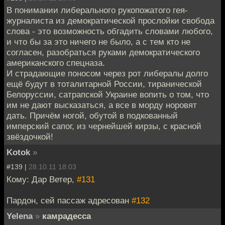
В понимании либерального рукопожатого гея-
журналиста из демократической прослойки свобода
слова - это возможность обгадить словами любого,
и что бы за это ничего не было, а с тем кто не
согласен, разобраться руками демократического
американского спецназа.
И страдающие поносом через рот либералы долго
ещё будут в тоталитарной России, тиранической
Белоруссии, сатрапской Украине вопить о том, что
им не дают высказаться, а все в морду норовят
дать. Причём ногой, обутой в подкованный
имперский сапог, из чернейшей кирзы, с красной
звёздочкой!
Kotok
»
#139 |
28.10.11 18:03
Кому: Дар Ветер,
#131
Пардон, сей пассаж адресован
#132
Yelena
»
камрадесса