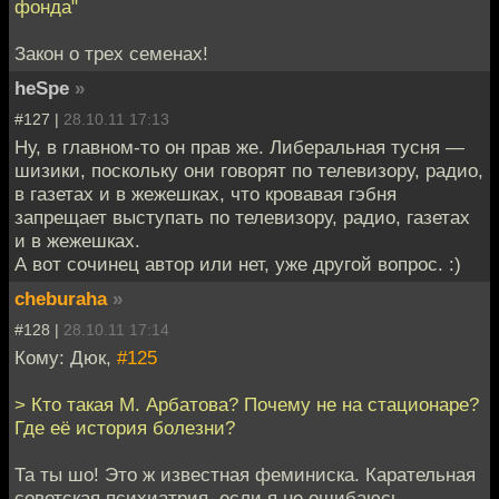
фонда"
Закон о трех семенах!
heSpe
»
#127 |
28.10.11 17:13
Ну, в главном-то он прав же. Либеральная тусня —
шизики, поскольку они говорят по телевизору, радио,
в газетах и в жежешках, что кровавая гэбня
запрещает выступать по телевизору, радио, газетах
и в жежешках.
А вот сочинец автор или нет, уже другой вопрос. :)
cheburaha
»
#128 |
28.10.11 17:14
Кому: Дюк,
#125
> Кто такая М. Арбатова? Почему не на стационаре?
Где её история болезни?
Та ты шо! Это ж известная феминиска. Карательная
советская психиатрия, если я не ошибаюсь,