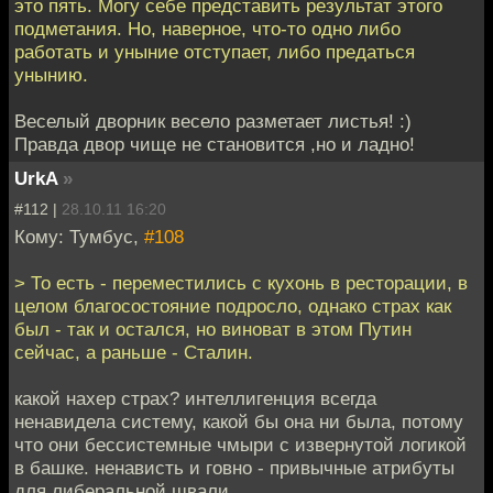
это пять. Могу себе представить результат этого
подметания. Но, наверное, что-то одно либо
работать и уныние отступает, либо предаться
унынию.
Веселый дворник весело разметает листья! :)
Правда двор чище не становится ,но и ладно!
UrkA
»
#112 |
28.10.11 16:20
Кому: Тумбус,
#108
> То есть - переместились с кухонь в ресторации, в
целом благосостояние подросло, однако страх как
был - так и остался, но виноват в этом Путин
сейчас, а раньше - Сталин.
какой нахер страх? интеллигенция всегда
ненавидела систему, какой бы она ни была, потому
что они бессистемные чмыри с извернутой логикой
в башке. ненависть и говно - привычные атрибуты
для либеральной швали