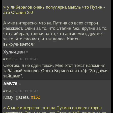
> у либералов очень популярна мысль что Путин -
это Сталин 2.0
А мне интересно, что на Путина со всех сторон
наезжают. Одни за то, что Сталин №2, другие за то,
что либерал, третьи за то, что антисемит, другие -
за то, что сионист, и так далее. Как он
выкручивается?
Хули-цзин
»
#153 |
28.10.11 18:42
Смотрю, я не один такой. Мне этот текст напомнил
забавный монолог Олега Борисова из х/ф "За двумя
зайцами".
AMV76
»
#154 |
28.10.11 18:47
Кому: gazeta,
#152
> А мне интересно, что на Путина со всех сторон