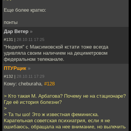
Еще более кратко:
понты
Дар Ветер
»
#131 |
28.10.11 17:25
"Неделя" с Максимовской кстати тоже всегда
удивляла своим наличием на дециметровом
федеральном телеканале.
ПТУРщик
»
#132 |
28.10.11 17:29
Кому: cheburaha,
#128
> Кто такая М. Арбатова? Почему не на стационаре?
Где её история болезни?
>
> Та ты шо! Это ж известная феминиска.
Карательная советская психиатрия, если я не
ошибаюсь, обращала на нее внимание, но вылечить