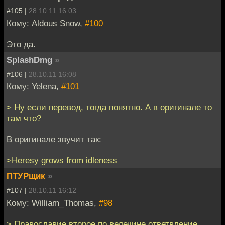
#105 |
28.10.11 16:03
Кому: Aldous Snow,
#100
Это да.
SplashDmg
»
#106 |
28.10.11 16:08
Кому: Yelena,
#101
> Ну если перевод, тогда понятно. А в оригинале то
там что?
В оригинале звучит так:
>Heresy grows from idleness
ПТУРщик
»
#107 |
28.10.11 16:12
Кому: William_Thomas,
#98
> Православие второе по велечине ответвление