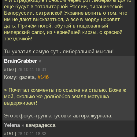
> И страдающие поносом через рот либералы долго
ещё будут в тоталитарной России, тиранической
Белоруссии, сатрапской Украине вопить о том, что
им не дают высказаться, а все в морду норовят
дать. Причём ногой, обутой в подкованный
имперский сапог, из чернейшей кирзы, с красной
звёздочкой!
Ты ухватил самую суть либеральной мысли!
BrainGrabber
»
#150 |
28.10.11 18:31
Кому: gazeta,
#146
> Почитал комменты по ссылке на статью. Боже ж
мой, сколько же долбоёбов земля-матушка
выдерживает!
Это ж фокус-группа тусовки автора журнала.
Yelena
»
камрадесса
#151 |
28.10.11 18:33