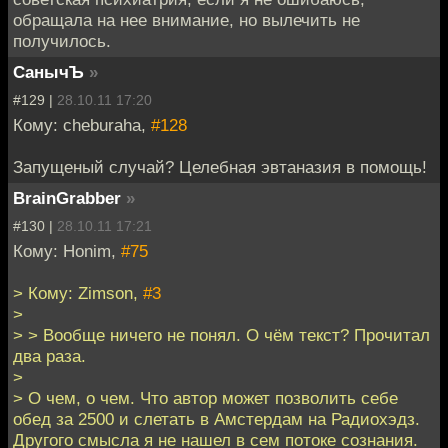
обращала на нее внимание, но вылечить не
получилось.
СанычЪ
»
#129 |
28.10.11 17:20
Кому: cheburaha,
#128
Запущеный случай? Целебная эвтаназия в помощь!
BrainGrabber
»
#130 |
28.10.11 17:21
Кому: Honim,
#75
> Кому: Zimson,
#3
>
> > Вообще ничего не понял. О чём текст? Прочитал
два раза.
>
> О чем, о чем. Что автор может позволить себе
обед за 2500 и слетать в Амстердам на Радиохэдз.
Другого смысла я не нашел в сем потоке сознания.