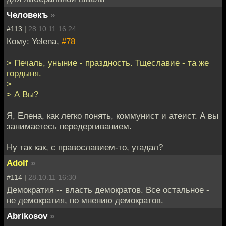
Человекъ
»
#113 |
28.10.11 16:24
Кому: Yelena,
#78
> Печаль, уныние - праздность. Тщеславие - та же
гордыня.
>
> А Вы?
Я, Елена, как легко понять, коммунист и атеист. А вы
занимаетесь передергиванием.
Ну так как, с православием-то, угадал?
Adolf
»
#114 |
28.10.11 16:30
Демократия -- власть демократов. Все остальное -
не демократия, по мнению демократов.
Abrikosov
»