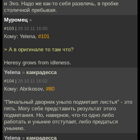
и Эхо. Надо же как-то себя развлечь, в пробке
столичной пребывая.
Муромец
»
#103 |
28.10.11 16:00
Кому: Yelena,
#101
> А в оригинале то там что?
Heresy grows from idleness.
Yelena
»
камрадесса
#104 |
28.10.11 16:02
Кому: Abrikosov,
#80
"Печальный дворник уныло подметает листья" - это
пять. Могу себе представить результат этого
подметания. Но, наверное, что-то одно либо
работать и уныние отступает, либо предаться
унынию.
Yelena
»
камрадесса