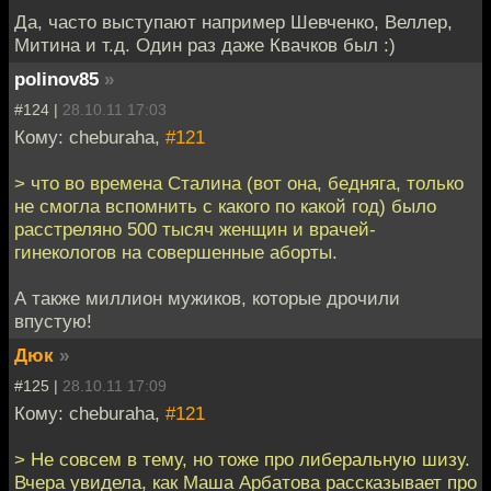
Да, часто выступают например Шевченко, Веллер,
Митина и т.д. Один раз даже Квачков был :)
polinov85
»
#124 |
28.10.11 17:03
Кому: cheburaha,
#121
> что во времена Сталина (вот она, бедняга, только
не смогла вспомнить с какого по какой год) было
расстреляно 500 тысяч женщин и врачей-
гинекологов на совершенные аборты.
А также миллион мужиков, которые дрочили
впустую!
Дюк
»
#125 |
28.10.11 17:09
Кому: cheburaha,
#121
> Не совсем в тему, но тоже про либеральную шизу.
Вчера увидела, как Маша Арбатова рассказывает про