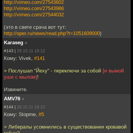
http://vimeo.com/27543602
http://vimeo.com/27543986
http://vimeo.com/27544032
(это в свете срача вот тут:
http://oper.ru/news/read.php?t=1051609000
)
Karaseg
»
#143 |
28.10.11 18:12
Кому: Vivek,
#141
> Послушал "Йеху" - переключи за собой
[и вымой
уши с мылом]
!
Извините.
AMV76
»
#144 |
28.10.11 18:22
Кому: Stopme,
#5
> Либералы усомнились в существовании кровавой
гэбни?