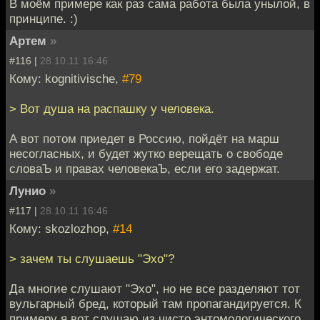
В моём примере как раз сама работа была унылой, в
принципе. :)
Артем
»
#116 |
28.10.11 16:46
Кому: kognitivische,
#79
> Вот душа на распашку у человека.
А вот потом приедет в Россию, пойдёт на марш
несогласных, и будет жутко верещать о свободе
словаЪ и правах человекаЪ, если его задержат.
Лунио
»
#117 |
28.10.11 16:46
Кому: skozlozhop,
#14
> зачем ты слушаешь "Эхо"?
Да многие слушают "Эхо", но не все разделяют тот
вульгарный бред, который там пропагандируется. К
примеру я вот слушаю из чисто энтомологического