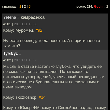
cтраницы:
1
| 2 |
3
всего: 214,
Goblin
: 2
Yelena
»
камрадесса
#101 |
28.10.11 15:56
Кому: Муромец,
#92
Ну если перевод, тогда понятно. А в оригинале то
там что?
Тумбус
»
#102 |
28.10.11 15:56
Мысль в статье настолько глубока, что увидеть ее
не смог, как ни вглядывался. Поток каких-то
никчемных утверждений, увенчанный неожиданным
и логически не обусловленным и не связанным с
ними выводом.
Кому: skozlozhop,
#14
Кому-то Юмор-ФМ, кому-то Спокойное радио, а кому