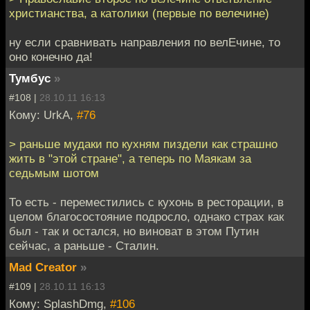
христианства, а католики (первые по велечинe)
ну если сравнивать направления по велЕчине, то
оно конечно да!
Тумбус
»
#108 |
28.10.11 16:13
Кому: UrkA,
#76
> раньше мудаки по кухням пиздели как страшно
жить в "этой стране", а теперь по Маякам за
седьмым шотом
То есть - переместились с кухонь в ресторации, в
целом благосостояние подросло, однако страх как
был - так и остался, но виноват в этом Путин
сейчас, а раньше - Сталин.
Mad Creator
»
#109 |
28.10.11 16:13
Кому: SplashDmg,
#106