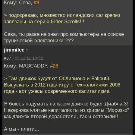
Кому: Сева,
#8
> подозреваю, множество исландских саг крепко
завязаны на серию Elder Scrolls!!!
Сева, ты разве не знал про компьютеры на основе
"рунической электроники"???
jimmilee
»
#37 |
03.11.11 10:32
Кому: MADCADDY,
#26
> Там движок будет от Обливиона и Fallout3.
Выпускать в 2012 года игру с технологиями 2006
года - вот ужасы современного капитализма
Я боюсь подумать на каком движке будет Диабла 3!
Наверняка клятые капиталисты из фирмы "Морозко"
как движок второй доработали, так и оставили!!
А мы - плати...