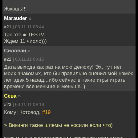
Жжошь!!!
Marauder
»
#21 |
03.11.11 08:44
Так это ж TES IV.
Ждем 11 число)))
Силован
»
#22 |
03.11.11 09:15
Дата выхода как раз на мою денюху! Эх, тут нет
моих знакомых, кто бы правильно оценил мой намёк
лет эдак 5 назад...ибо сейчас в такие игры играть
времени все меньше и меньше. )
Сева
»
#23 |
03.11.11 09:18
Кому: Котовод,
#19
> Викинги такие шлемы не носили если что)
этак мы и в существовании драконов усомнимся