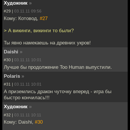
Художник
»
#29 |
03.11.11 09:56
Кому: Котовод,
#27
> А викинги, викинги то были?
Ты явно намекаешь на древних укров!
Daishi
»
#30 |
03.11.11 10:01
Лучше бы продолжение Too Human выпустили.
Polaris
»
#31 |
03.11.11 10:01
А приземлись дракон чуточку вперед - игра бы
быстро кончилась!!!
Художник
»
#32 |
03.11.11 10:11
Кому: Daishi,
#30