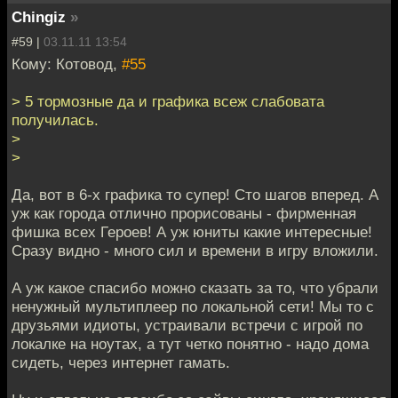
Chingiz
»
#59 |
03.11.11 13:54
Кому: Котовод,
#55
> 5 тормозные да и графика всеж слабовата
получилась.
>
>
Да, вот в 6-х графика то супер! Сто шагов вперед. А
уж как города отлично прорисованы - фирменная
фишка всех Героев! А уж юниты какие интересные!
Сразу видно - много сил и времени в игру вложили.
А уж какое спасибо можно сказать за то, что убрали
ненужный мультиплеер по локальной сети! Мы то с
друзьями идиоты, устраивали встречи с игрой по
локалке на ноутах, а тут четко понятно - надо дома
сидеть, через интернет гамать.