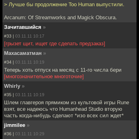
> Лучше бы продолжение Too Human выпустили.
Arcanum: Of Streamworks and Magick Obscura.
Зачитавшийся
»
#33 |
03.11.11 10:17
[грызет щит, ищет где сделать предзаказ]
Махасаматман
»
#34 |
03.11.11 10:19
Теперь хоть отпуск на месяц с 11-го числа бери
[многозначительное многоточие]
Whirly
»
#35 |
03.11.11 10:19
Шлем главгероя прямиком из культовой игры Rune
взят, все надеюсь что Humanhead Studio вторую
часть когда-нибудь сделают *изо всех сил ждет*
jimmilee
»
#36 |
03.11.11 10:29