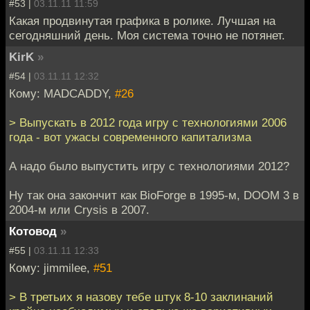
#53 |
03.11.11 11:59
Какая продвинутая графика в ролике. Лучшая на
сегодняшний день. Моя система точно не потянет.
KirK
»
#54 |
03.11.11 12:32
Кому: MADCADDY,
#26
> Выпускать в 2012 года игру с технологиями 2006
года - вот ужасы современного капитализма
А надо было выпустить игру с технологиями 2012?
Ну так она закончит как BioForge в 1995-м, DOOM 3 в
2004-м или Crysis в 2007.
Котовод
»
#55 |
03.11.11 12:33
Кому: jimmilee,
#51
> В третьих я назову тебе штук 8-10 заклинаний