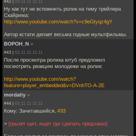
#42 |
03.11.11 11:11
Ну как тут не вспомнить ролик на тему трейлера
Скайрима:
http://www.youtube.com/watch?v=c9eGtyqz4gY
Автор кстати делает весьма годные мультфильмы.
BOPOH_N
»
#43 |
03.11.11 11:11
После просмотра ролика ютуб предложил
посмотреть реакцию молодежи на ролик:
http://www.youtube.com/watch?
feature=player_embedded&v=DVnhTO-A-2E
mordatiy
»
#44 |
03.11.11 11:11
Кому: Зачитавшийся,
#33
>
[грызет щит, ищет где сделать предзаказ]