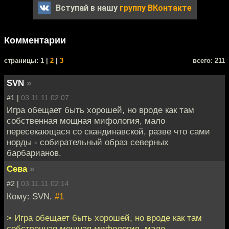
Вступай в нашу
группу ВКонтакте
Комментарии
cтраницы: 1 |
2
|
3
всего: 211
SVN
»
#1 |
03.11.11 02:07
Игра обещает быть хорошей, но вроде как там
собственная мощная мифология, мало
пересекающася со скандинавской, разве что сами
норды - собирательный образ северных
барбарианов.
Сева
»
#2 |
03.11.11 02:14
Кому: SVN,
#1
> Игра обещает быть хорошей, но вроде как там
собственная мощная мифология, мало