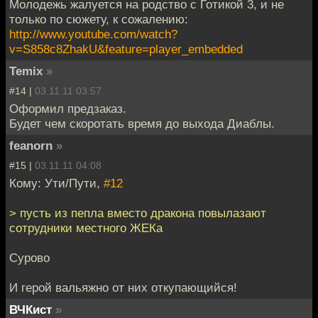
Молодежь жалуется на родство с Готикой 3, и не
только по сюжету, к сожалению:
http://www.youtube.com/watch?
v=S858c8ZhakU&feature=player_embedded
Temix
»
#14 |
03.11.11 03:57
Оформил предзаказ.
Будет чем скоротать время до выхода Диаблы.
feanorn
»
#15 |
03.11.11 04:08
Кому: Ути/Пути,
#12
> пусть из пепла вместо дракона повылазают
сотрудники местного ЖЕКа
Сурово
И герой вальяжно от них откупающийся!
ВЧКист
»