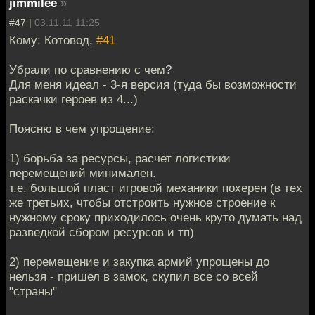
jimmilee
»
#47 |
03.11.11 11:25
Кому: Котовод,
#41
Убрали по сравнению с чем?
Для меня идеал - 3-я версия (туда бы возможности
раскачки героев из 4...)
Поясню в чем упрощение:
1) борьба за ресурсы, расчет логистики
перемещений минимален.
т.е. большой пласт игровой механики похерен (в тех
же третьих, чтобы отстроить нужное строение к
нужному сроку приходилось очень круто думать над
разведкой сбором ресурсов и тп)
2) перемещение и закупка армий упрощены до
нельзя - пришел в замок, скупил все со всей
"страны"