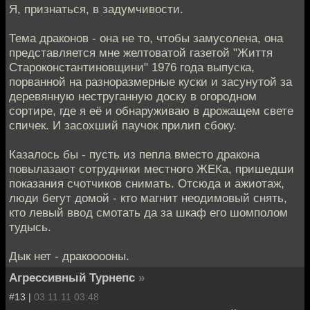
Я, признаться, в задумчивости.
Тема драконов - она не то, чтобы замусолена, она
представляется мне желтоватой газетой "Життя
Староконстантиновщини" 1976 года выпуска,
порванной на разноразмерные куски и засунутой за
деревянную неструганную доску в огородном
сортире, где я её и обнаруживаю в дрожащем свете
спичек. И засохший паучок прилип сбоку.
Казалось бы - пусть из пепла вместо дракона
повылазают сотрудники местного ЖЕКа, пришедши
показания счотчиков снимать. Отсюда и ажиотаж,
люди бегут домой - кто магнит неодимовый снять,
кто левый ввод смотать да за шкаф его шомполом
тудысь.
Дык нет - дракооооны.
Агрессивный Турнепс
»
#13 |
03.11.11 03:48