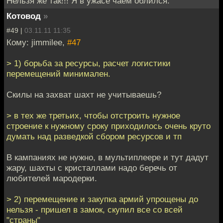
Нельзя же так!!! Я в ужасе чаем облился.
Котовод
»
#49 |
03.11.11 11:35
Кому: jimmilee,
#47
> 1) борьба за ресурсы, расчет логистики
перемещений минимален.
Скилы на захват шахт не учитываешь?
> в тех же третьих, чтобы отстроить нужное
строение к нужному сроку приходилось очень круто
думать над разведкой сбором ресурсов и тп
В кампаниях не нужно, в мультиплеере и тут дадут
жару, шахты с кристаллами надо беречь от
любителей мародерки.
> 2) перемещение и закупка армий упрощены до
нельзя - пришел в замок, скупил все со всей
"страны"