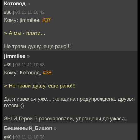
Котовод
»
#38 |
03.11.11 10:42
Кому: jimmilee,
#37
> А мы - плати...
Не трави душу, еще рано!!!
jimmilee
»
#39 |
03.11.11 10:58
Кому: Котовод,
#38
> Не трави душу, еще рано!!!
Да я извелся уже... женщина предупреждена, друзья
готовы;)
ЗЫ И Герои 6 разочаровали, упрощены до ужаса.
Бешенный_Бишоп
»
#40 |
03.11.11 10:58