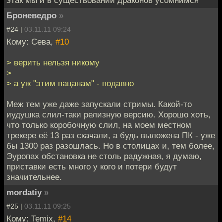
Броневедро
»
#24 |
03.11.11 09:24
Кому: Сева,
#10
> верить нельзя никому
>
> а уж "этим пацанам" - подавно
Меж тем уже даже запускали стримы. Какой-то
иудушка слил-таки релизную версию. Хорошо хоть,
что только коробочную слил, на моем местном
трекере её 13 раз скачали, а будь выложена ПК - уже
бы 1300 раз разошлась. Но в столицах и, тем более,
Эуропах обстановка не столь радужная, я думаю,
приставки есть много у кого и потери будут
значительнее.
mordatiy
»
#25 |
03.11.11 09:25
Кому: Temix,
#14