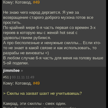
Кому: Котовод,
#49
Не знаю чего народ дергается. Я уже за
возвращение старого доброго музона готов все
простить.
По крайней мере 6-я часть первая со времен 3-х
героев в которую мы с женой hot seat с
удовольствием рубимся.
А про бесполезные и ненужные скиллы... Если кто-
то не знает в какой связке и как использовать, то
разрабы не виноваты =)
В любом случае 6-я часть для меня на голову выше
5-ой поделки.
jimmilee
»
#51 |
03.11.11 11:49
Кому: Котовод,
#49
> Скилы на захват шахт не учитываешь?
Камрад, эти скиллы - смех один.