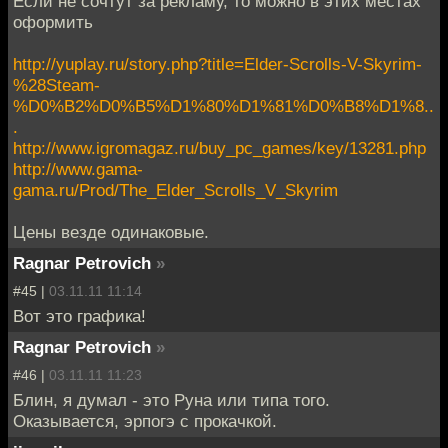
Если не сочтут за рекламу, то можно в этих местах
оформить
http://yuplay.ru/story.php?title=Elder-Scrolls-V-Skyrim-
%28Steam-
%D0%B2%D0%B5%D1%80%D1%81%D0%B8%D1%8..
.
http://www.igromagaz.ru/buy_pc_games/key/13281.php
http://www.gama-
gama.ru/Prod/The_Elder_Scrolls_V_Skyrim
Цены везде одинаковые.
Ragnar Petrovich
»
#45 |
03.11.11 11:14
Вот это графика!
Ragnar Petrovich
»
#46 |
03.11.11 11:23
Блин, я думал - это Руна или типа того.
Оказывается, эрпогэ с прокачкой.