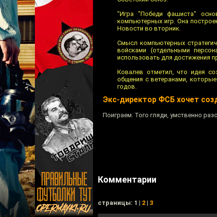
"Игра "Победи фашиста" основ
компьютерных игр. Она построе
Новости во вторник.
Смысл компьютерных стратегиче
войсками (отдельными персон
использовать для достижения п
Ковалев отметил, что идея со
общения с ветеранами, которые
годов.
Экс-директор ФСБ хочет соз
Поиграем. Того гляди, умственно раз
Комментарии
cтраницы: 1 |
2
|
3