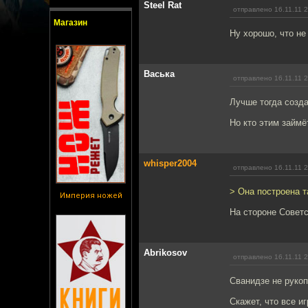
Steel Rat
отправлено 16.11.11 
Магазин
Ну хорошо, что не
Васька
отправлено 16.11.11 
Лучше тогда созда
Но кто этим займё
whisper2004
отправлено 16.11.11 
> Она построена т
Империя ножей
На стороне Советс
Abrikosov
отправлено 16.11.11 
Сванидзе не руко
Скажет, что все и