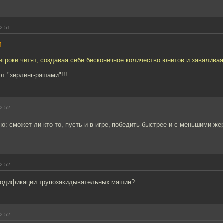
22:51
4
 игроки читят, создавая себе бесконечное количество юнитов и заваливая
ют "зерлинг-рашами"!!!
22:52
о: сможет ли кто-то, пусть и в игре, победить быстрее и с меньшими ж
22:52
модификации трупозакидывательных машин?
22:52