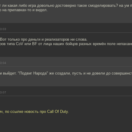
 ли какая либо игра довольно достоверно такое смоделировать? на ум п
ко на прилавках-то и видел.
23:03
Вот только про деньги и реализаторов ни слова.
ров типа CoV или BF от лица наших бойцов разных времён поле непахан
23:04
и выйдет. "Подвиг Народа" же создали, пусть и не довели до совершенс
23:07
, по ссылке новость про Call Of Duty.