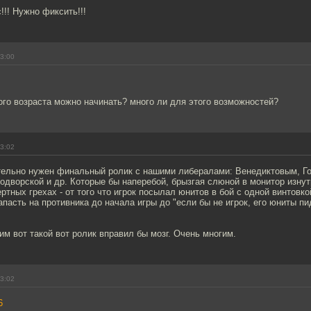
!! Нужно фиксить!!!
23:00
го возраста можно начинать? много ли для этого возможностей?
23:02
ательно нужен финальный ролик с нашими либералами: Венедиктовым, Г
дворской и др. Которые бы наперебой, брызгая слюной в монитор изнут
ртных грехах - от того что игрок посылал юнитов в бой с одной винтовко
апасть на противника до начала игры до "если бы не игрок, его юниты п
им вот такой вот ролик вправил бы мозг. Очень многим.
23:02
6