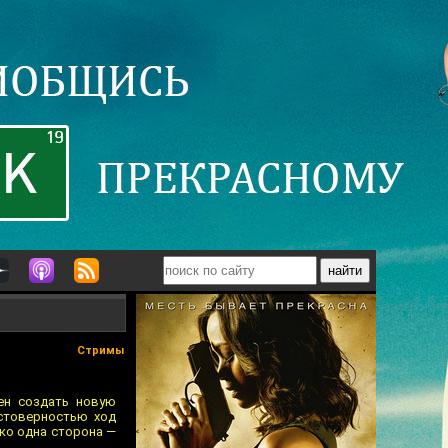
Стримы
ен создать новую
остоверностью ход
ько одна сторона —