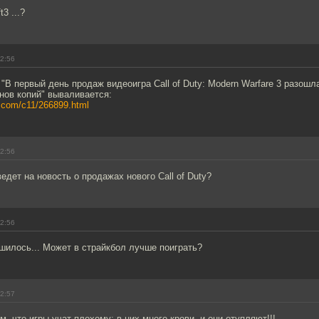
3 ...?
22:56
 "В первый день продаж видеоигра Call of Duty: Modern Warfare 3 разош
нов копий" вываливается:
s.com/c11/266899.html
22:56
едет на новость о продажах нового Call of Duty?
22:56
шилось... Может в страйкбол лучше поиграть?
22:57
м, что игры учат плохому: в них много крови, и они отупляют!!!