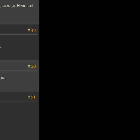
риходит Hearts of
# 19
о.
# 20
тва.
# 21