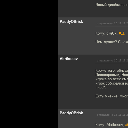
Явный дисбалланс!
PaddyOBrisk
отправлено 16.11.11 
Кому: cRiCk,
#11
Чем лучше? С како
Abrikosov
отправлено 16.11.11 
Кроме того, обяз
Пивоваровым, Ново
игрока во всех сме
игрок собирался н
пиво".
Есть мнение, мног
PaddyOBrisk
отправлено 16.11.11 
Кому: Abrikosov,
#