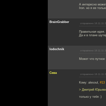
А интересно может
Iron. но я ее толь
BrainGrabber
отправлено 16.11.11 
Правильная идея. 
Да и в плане шуте
lodochnik
отправлено 16.11.11 
Может что путное 
Сева
отправлено 16.11.11 
Кому: alesoul,
#13
> Дмитрий Юрьевич
только у тебя :)