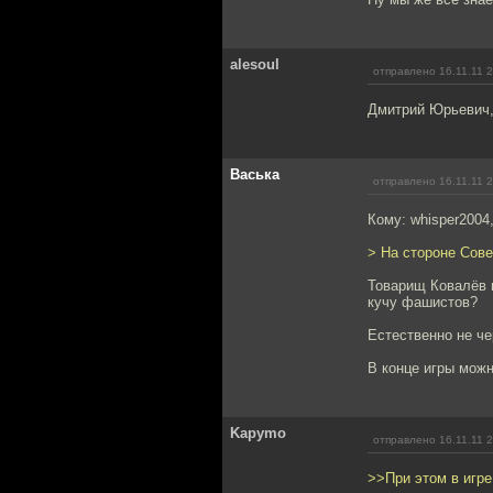
alesoul
отправлено 16.11.11 
Дмитрий Юрьевич, 
Васька
отправлено 16.11.11 
Кому: whisper2004
> На стороне Сове
Товарищ Ковалёв п
кучу фашистов?
Естественно не ч
В конце игры можн
Kapymo
отправлено 16.11.11 
>>При этом в игре