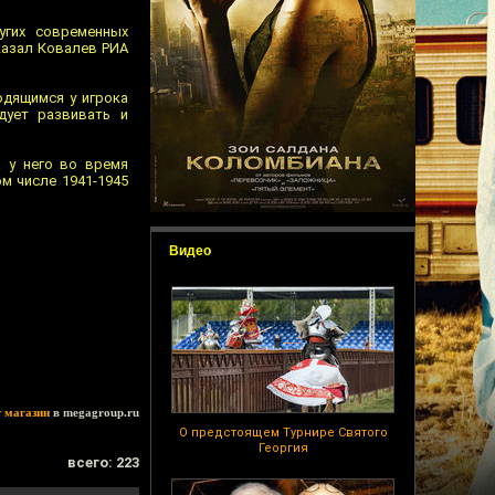
угих современных
казал Ковалев РИА
одящимся у игрока
дует развивать и
 у него во время
м числе 1941-1945
Видео
т магазин
в megagroup.ru
О предстоящем Турнире Святого
Георгия
всего: 223