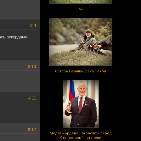
65
# 9
лась рекордным
# 10
Остров Сахалин, река Найба
# 11
# 12
Медаль ордена "За заслуги перед
Отечеством" II степени