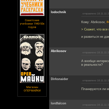
lodochnik
отправлено 16.11.11 
Советские
Кому: Abrikosov,
#
учебники 1940-50х
годов
> Скажет, что все
и развиться не да
Abrikosov
отправлено 16.11.11 
А вообще интересн
в реальности?
Dirksnaider
отправлено 16.11.11 
Магазин
Планируются ли 
ОПЕРМАЙКИ
lordfalcon
отправлено 16.11.11 