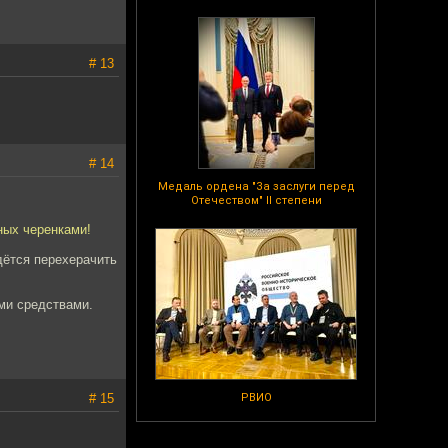
# 13
# 14
Медаль ордена "За заслуги перед
Отечеством" II степени
ных черенками!
дётся перехерачить
ми средствами.
# 15
РВИО