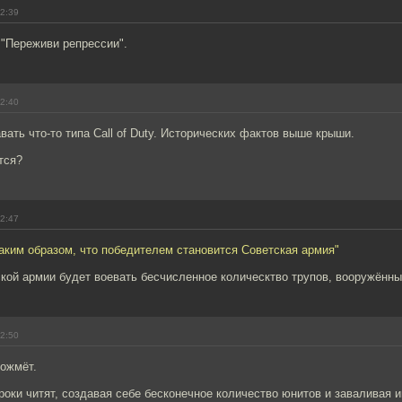
22:39
 "Переживи репрессии".
22:40
вать что-то типа Call of Duty. Исторических фактов выше крыши.
тся?
22:47
аким образом, что победителем становится Советская армия"
кой армии будет воевать бесчисленное колическтво трупов, вооружённы
22:50
пожмёт.
гроки читят, создавая себе бесконечное количество юнитов и заваливая 