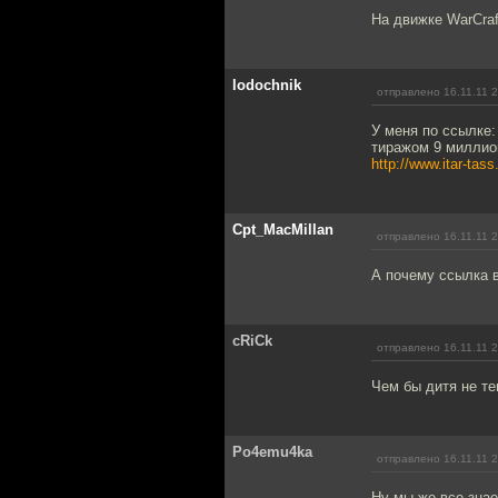
На движке WarCraft
lodochnik
отправлено 16.11.11 
У меня по ссылке:
тиражом 9 миллио
http://www.itar-tas
Cpt_MacMillan
отправлено 16.11.11 
А почему ссылка в
cRiCk
отправлено 16.11.11 
Чем бы дитя не те
Po4emu4ka
отправлено 16.11.11 
Ну мы же все знае