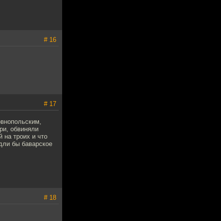
# 16
# 17
овнопольским,
ри, обвиняли
й на троих и что
идли бы баварское
# 18