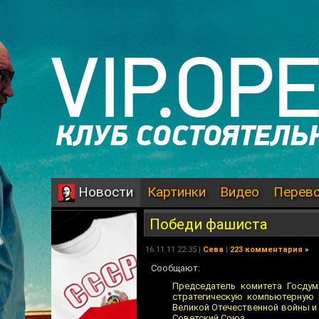
Картинки
Видео
Перев
Новости
Победи фашиста
16.11.11 22:35 |
Сева
|
223 комментария
»
Сообщают:
Председатель комитета Госду
стратегическую компьютерную 
Великой Отечественной войны и 
Советский Союз.