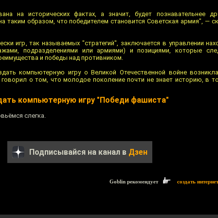
ана на исторических фактах, а значит, будет познавательнее др
на таким образом, что победителем становится Советская армия", — с
ски игр, так называемых "стратегий", заключается в управлении нах
ажами, подразделениями или армиями) и позициями, которые сле
реимущества и победы над противником.
здать компьютерную игру о Великой Отечественной войне возникла
 говорил о том, что молодое поколение почти не знает историю, в то
дать компьютерную игру "Победи фашиста"
овьёмся слегка.
Подписывайся на канал в
Дзен
Goblin рекомендует
создать интерне