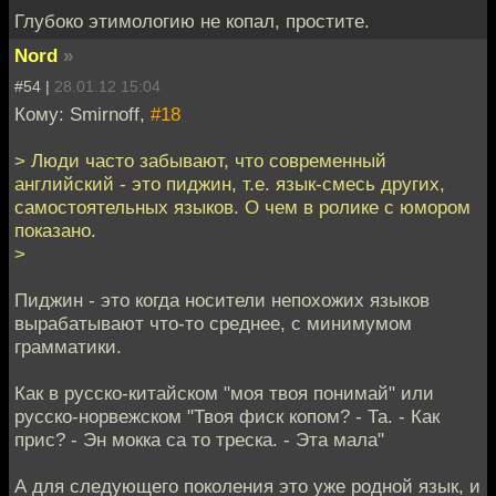
Глубоко этимологию не копал, простите.
Nord
»
#54 |
28.01.12 15:04
Кому: Smirnoff,
#18
> Люди часто забывают, что современный
английский - это пиджин, т.е. язык-смесь других,
самостоятельных языков. О чем в ролике с юмором
показано.
>
Пиджин - это когда носители непохожих языков
вырабатывают что-то среднее, с минимумом
грамматики.
Как в русско-китайском "моя твоя понимай" или
русско-норвежском "Твоя фиск копом? - Та. - Как
прис? - Эн мокка са то треска. - Эта мала"
А для следующего поколения это уже родной язык, и