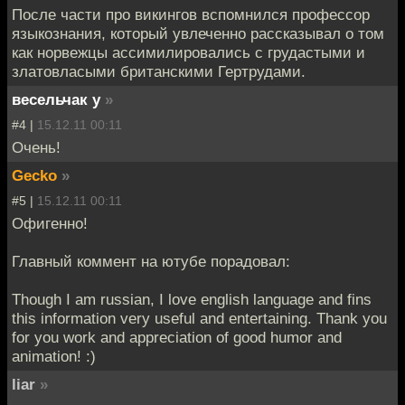
После части про викингов вспомнился профессор
языкознания, который увлеченно рассказывал о том
как норвежцы ассимилировались с грудастыми и
златовласыми британскими Гертрудами.
весельчак у
»
#4 |
15.12.11 00:11
Очень!
Gecko
»
#5 |
15.12.11 00:11
Офигенно!
Главный коммент на ютубе порадовал:
Though I am russian, I love english language and fins
this information very useful and entertaining. Thank you
for you work and appreciation of good humor and
animation! :)
liar
»