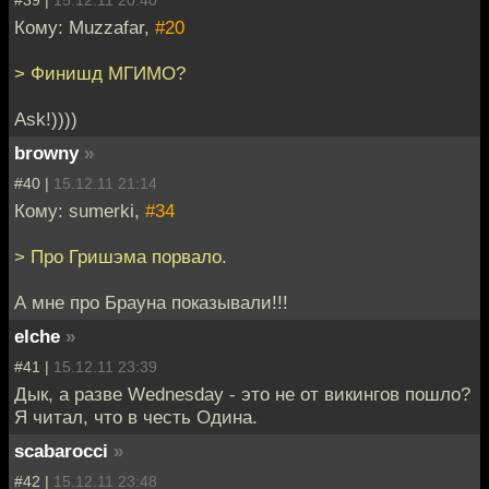
Кому: Muzzafar,
#20
> Финишд МГИМО?
Ask!))))
browny
»
#40 |
15.12.11 21:14
Кому: sumerki,
#34
> Про Гришэма порвало.
А мне про Брауна показывали!!!
elche
»
#41 |
15.12.11 23:39
Дык, а разве Wednesday - это не от викингов пошло?
Я читал, что в честь Одина.
scabarocci
»
#42 |
15.12.11 23:48