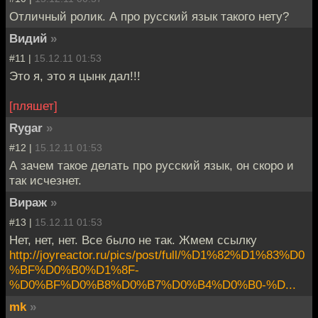
Отличный ролик. А про русский язык такого нету?
Видий
»
#11 |
15.12.11 01:53
Это я, это я цынк дал!!!
[пляшет]
Rygar
»
#12 |
15.12.11 01:53
А зачем такое делать про русский язык, он скоро и
так исчезнет.
Вираж
»
#13 |
15.12.11 01:53
Нет, нет, нет. Все было не так. Жмем ссылку
http://joyreactor.ru/pics/post/full/%D1%82%D1%83%D0
%BF%D0%B0%D1%8F-
%D0%BF%D0%B8%D0%B7%D0%B4%D0%B0-%D...
mk
»