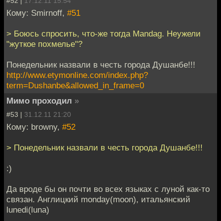
#52 |
17.12.11 15:54
Кому: Smirnoff,
#51
> Боюсь спросить, что-же тогда Mandag. Неужели
"жуткое похмелье"?
Понедельник назвали в честь города Душанбе!!!
http://www.etymonline.com/index.php?
term=Dushanbe&allowed_in_frame=0
Мимо проходил
»
#53 |
31.12.11 21:20
Кому: browny,
#52
> Понедельник назвали в честь города Душанбе!!!
:)
Да вроде бы он почти во всех языках с луной как-то
связан. Англицкий monday(moon), итальянский
lunedi(luna)