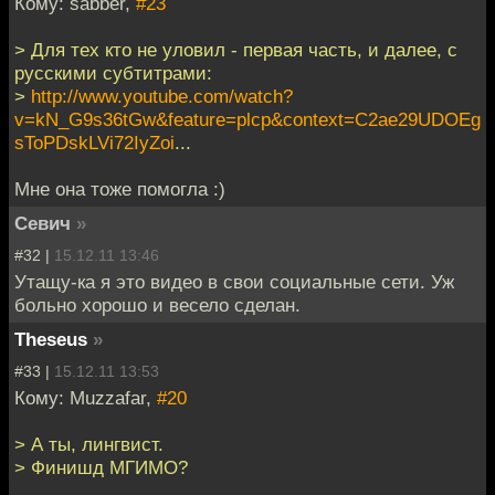
Кому: sabber,
#23
> Для тех кто не уловил - первая часть, и далее, с
русскими субтитрами:
>
http://www.youtube.com/watch?
v=kN_G9s36tGw&feature=plcp&context=C2ae29UDOEg
sToPDskLVi72IyZoi
...
Мне она тоже помогла :)
Севич
»
#32 |
15.12.11 13:46
Утащу-ка я это видео в свои социальные сети. Уж
больно хорошо и весело сделан.
Theseus
»
#33 |
15.12.11 13:53
Кому: Muzzafar,
#20
> А ты, лингвист.
> Финишд МГИМО?