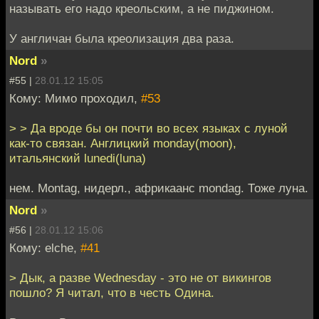
называть его надо креольским, а не пиджином.
У англичан была креолизация два раза.
Nord
»
#55 |
28.01.12 15:05
Кому: Мимо проходил,
#53
> > Да вроде бы он почти во всех языках с луной
как-то связан. Англицкий monday(moon),
итальянский lunedi(luna)
нем. Montag, нидерл., африкаанс mondag. Тоже луна.
Nord
»
#56 |
28.01.12 15:06
Кому: elche,
#41
> Дык, а разве Wednesday - это не от викингов
пошло? Я читал, что в честь Одина.