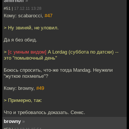
Smirnoff
»
#51 |
17.12.11 13:28
Кому: scabarocci,
#47
> Ну звиняй, не уловил.
Да я без обид.
>
[с умным видом]
А Lordag (суббота по датски) --
это "помывочный день"
Боюсь спросить, что-же тогда Mandag. Неужели
"жуткое похмелье"?
Кому: browny,
#49
> Примерно, так:
Что и требовалось доказать. Сенкс.
browny
»