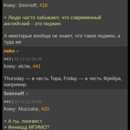
Кому: Smirnoff,
#18
> Люди часто забывают, что современный
английский - это пиджин
А некоторые вообще не знают, что такое пиджин, а
туда же
neko
»
#43 |
16.12.11 06:28
Кому: elche,
#41
Thursday — в честь Тора, Friday — в честь Фрейра,
например.
Smirnoff
»
#44 |
16.12.11 08:55
Кому: Muzzafar,
#20
> А ты, лингвист.
> Финишд МГИМО?