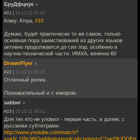
ЕруДфцнук
»
#21 |
15.12.11 07:42
Кому: Kirpa,
#10
Думаю, будет практически то же самое, только
основная пора заимствований из других языков
активно продолжается до сих пор, особенно в
научно-технической части. ИМХА, конечно 60
DreamFlyer
»
#22 |
15.12.11 09:23
Отличный ролик.
Познавательный и с юмором.
sabber
»
#23 |
15.12.11 09:31
Для тех кто не уловил - первая часть, и далее, с
русскими субтитрами:
http://www.youtube.com/watch?
v=kN_G9s36tGw&feature=plcp&context=C2ae29UDOEg