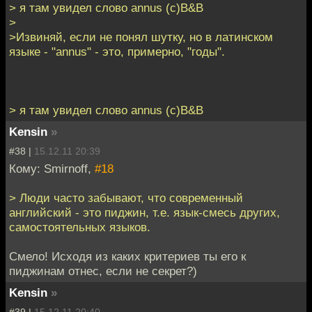
> я там увидел слово annus (с)B&B
>
>Извиняй, если не понял шутку, но в латинском
языке - "annus" - это, примерно, "годы".
> я там увидел слово annus (с)B&B
Kensin
»
#38 |
15.12.11 20:39
Кому: Smirnoff,
#18
> Люди часто забывают, что современный
английский - это пиджин, т.е. язык-смесь других,
самостоятельных языков.
Смело! Исходя из каких критериев ты его к
пиджинам отнес, если не секрет?)
Kensin
»
#39 |
15.12.11 20:40