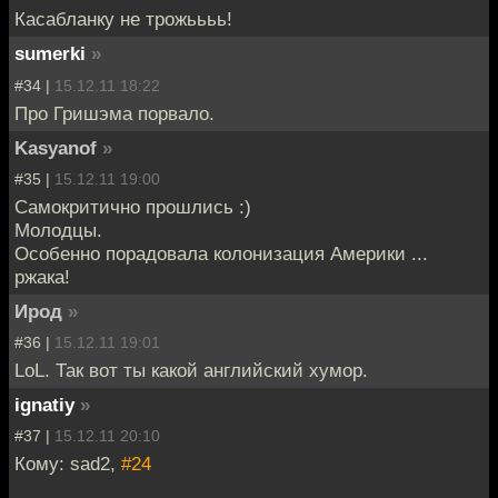
Касабланку не трожьььь!
sumerki
»
#34 |
15.12.11 18:22
Про Гришэма порвало.
Kasyanof
»
#35 |
15.12.11 19:00
Самокритично прошлись :)
Молодцы.
Особенно порадовала колонизация Америки ...
ржака!
Ирод
»
#36 |
15.12.11 19:01
LoL. Так вот ты какой английский хумор.
ignatiy
»
#37 |
15.12.11 20:10
Кому: sad2,
#24