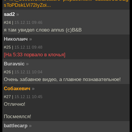
sToPDskLVi72IyZoi...
sad2
»
#24 |
15.12.11 09:46
я там увидел слово annus (с)B&B
Николаич
»
#25 |
15.12.11 09:48
[На 5:33 порвало в клочья]
Buravsic
»
#26 |
15.12.11 10:04
Очень забавное видео, а главное познавательное!
Собакевич
»
#27 |
15.12.11 10:45
Отлично!
Посмеялся!
battlecarp
»