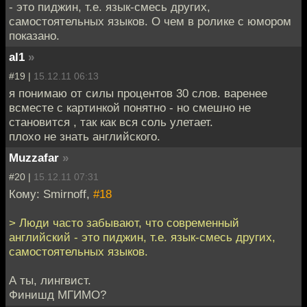
- это пиджин, т.е. язык-смесь других,
самостоятельных языков. О чем в ролике с юмором
показано.
al1
»
#19 |
15.12.11 06:13
я понимаю от силы процентов 30 слов. варенее
всместе с картинкой понятно - но смешно не
становится , так как вся соль улетает.
плохо не знать английского.
Muzzafar
»
#20 |
15.12.11 07:31
Кому: Smirnoff,
#18
> Люди часто забывают, что современный
английский - это пиджин, т.е. язык-смесь других,
самостоятельных языков.
А ты, лингвист.
Финишд МГИМО?