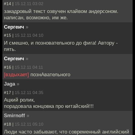
#14 |
15.12.11 03:02
закадровый текст озвучен клайвом андерсоном.
написан, возможно, им же.
Сергеич
»
#15 |
15.12.11 04:10
И смешно, и позновательного до фига! Автору -
пять.
Сергеич
»
#16 |
15.12.11 04:11
[вздыхает]
познАвательного
Jaga
»
#17 |
15.12.11 04:35
Ацкий ролик,
порадовала концовка про китайский!!!
Smirnoff
»
#18 |
15.12.11 05:10
Люди часто забывают, что современный английский