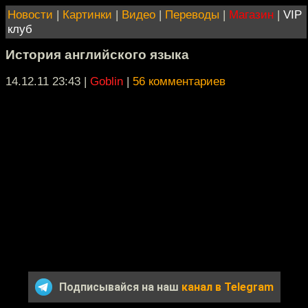
Новости
|
Картинки
|
Видео
|
Переводы
|
Магазин
|
VIP
клуб
История английского языка
14.12.11 23:43
|
Goblin
|
56 комментариев
Подписывайся на наш
канал в Telegram