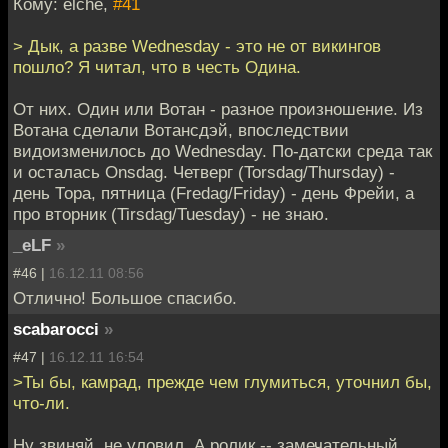
Кому: elche,
#41
> Дык, а разве Wednesday - это не от викингов
пошло? Я читал, что в честь Одина.
От них. Один или Вотан - разное произношение. Из
Вотана сделали Вотансдэй, впоследствии
видоизменилось до Wednesday. По-датски среда так
и осталась Onsdag. Четверг (Torsdag/Thursday) -
день Тора, пятница (Fredag/Friday) - день Фрейи, а
про вторник (Tirsdag/Tuesday) - не знаю.
_eLF
»
#46 |
16.12.11 08:56
Отлично! Большое спасибо.
scabarocci
»
#47 |
16.12.11 16:54
>Ты бы, камрад, прежде чем глумиться, уточнил бы,
что-ли.
Ну звиняй, не уловил. А ролик -- замечательный.