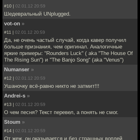
#10 |
02.01.12 20:59
Шедевральный UNplugged.
vot-on
»
#11 |
02.01.12 20:59
Да, не очень частый случай, когда кавер получил
больше признания, чем оригинал. Аналогичные
яркие примеры: "Rounders Luck" ( aka "The House Of
The Rising Sun") и "The Banjo Song" (aka "Venus")
Numanser
»
#12 |
02.01.12 20:59
Ушаночку всё-равно никто не затмит!!!
Andrei-s
»
#13 |
02.01.12 20:59
О чем песня? Текст перевел, а понять не смог.
Stoum
»
#14 |
02.01.12 20:59
От жеж, он оказывается и без страшных воплей