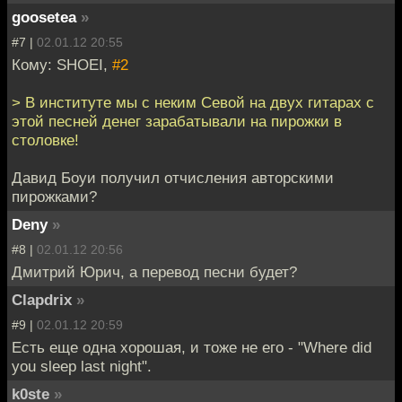
goosetea
»
#7 |
02.01.12 20:55
Кому: SHOEI,
#2
> В институте мы с неким Севой на двух гитарах с
этой песней денег зарабатывали на пирожки в
столовке!
Давид Боуи получил отчисления авторскими
пирожками?
Deny
»
#8 |
02.01.12 20:56
Дмитрий Юрич, а перевод песни будет?
Clapdrix
»
#9 |
02.01.12 20:59
Есть еще одна хорошая, и тоже не его - "Where did
you sleep last night".
k0ste
»