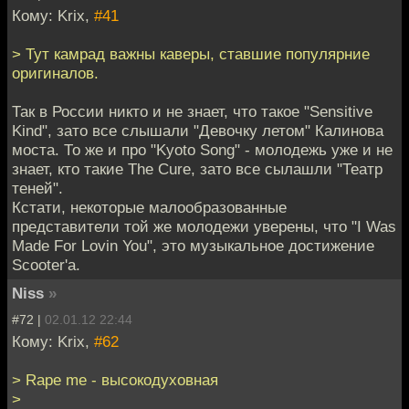
Кому: Krix,
#41
> Тут камрад важны каверы, ставшие популярние
оригиналов.
Так в России никто и не знает, что такое "Sensitive
Kind", зато все слышали "Девочку летом" Калинова
моста. То же и про "Kyoto Song" - молодежь уже и не
знает, кто такие The Cure, зато все сылашли "Театр
теней".
Кстати, некоторые малообразованные
представители той же молодежи уверены, что "I Was
Made For Lovin You", это музыкальное достижение
Scooter'a.
Niss
»
#72 |
02.01.12 22:44
Кому: Krix,
#62
> Rape me - высокодуховная
>