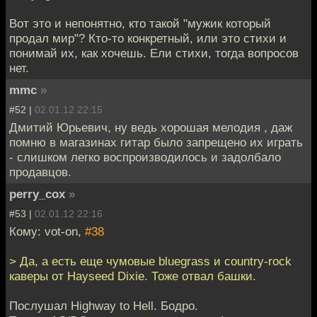
Вот это и непонятно, кто такой "мужик который
продал мир"? Кто-то конкретный, или это стихи и
понимай их, как хочешь. Ели стихи, тогда вопросов
нет.
mmc
»
#52 |
02.01.12 22:15
Дмитий Юрьевич, ну ведь хорошая мелодия , даж
помню в магазинах гитар было запрещено их играть
- слишком легко воспроизводилось и задолбало
продавцов.
perry_cox
»
#53 |
02.01.12 22:16
Кому: vot-on,
#38
> Да, а есть еще чумовые bluegrass и country-rock
каверы от Hayseed Dixie. Тоже отвал башки.
Послушал Highway to Hell. Бодро.