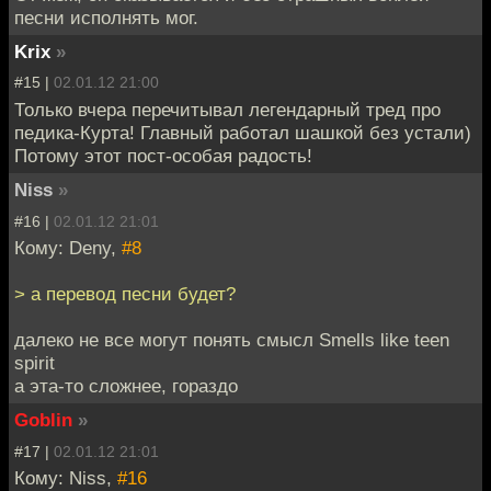
песни исполнять мог.
Krix
»
#15 |
02.01.12 21:00
Только вчера перечитывал легендарный тред про
педика-Курта! Главный работал шашкой без устали)
Потому этот пост-особая радость!
Niss
»
#16 |
02.01.12 21:01
Кому: Deny,
#8
> а перевод песни будет?
далеко не все могут понять смысл Smells like teen
spirit
а эта-то сложнее, гораздо
Goblin
»
#17 |
02.01.12 21:01
Кому: Niss,
#16