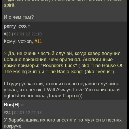
spirit
И о чем там?
perry_cox
»
#23 |
02.01.12 21:10
Кому: vot-on,
#11
> Да, не очень частый случай, когда кавер получил
больше признания, чем оригинал. Аналогичные
яркие примеры: "Rounders Luck" ( aka "The House Of
The Rising Sun") и "The Banjo Song" (aka "Venus")
Штудируя кантри, относительно недавно случайно
узнал, что песню I Will Always Love You написала и
dgthdst исполнила Долли Партон))
Rus[H]
»
#24 |
02.01.12 21:13
У барабанщика ихнего апосля и то музлон в песнях
покруче.