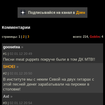
Подписывайся на канал в
Дзен
Комментарии
cтраницы: 1 |
2
|
3
всего: 214,
Goblin
: 4
goosetea
»
#1 |
02.01.12 20:49
Песни meat puppets покруче были в том ДК МТВ!!
SHOEI
»
#2 |
02.01.12 20:50
В институте мы с неким Севой на двух гитарах с
этой песней денег зарабатывали на пирожки в
столовке!
Axl
»
#3 |
02.01.12 20:54