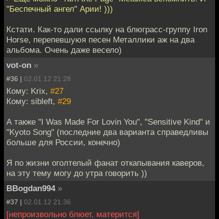
"Беспечный ангел" Арии! )))
Кстати. Как-то дали ссылку на блюграсс-группу Iron
Horse, перепевшуюя песен Металлики аж на два
альбома. Очень даже весело)
vot-on
»
#36 |
02.01.12 21:28
Кому: Krix,
#27
Кому: sibleft,
#29
А также "I Was Made For Lovin You", "Sensitive Kind" и
"Kyoto Song" (последние два варианта справедливы
больше для России, конечно)
Я по жизни оголтелый фанат откапывания каверов,
на эту тему могу до утра говорить ))
BBogdan994
»
#37 |
02.01.12 21:36
[непроизвольно блюет, матерится]