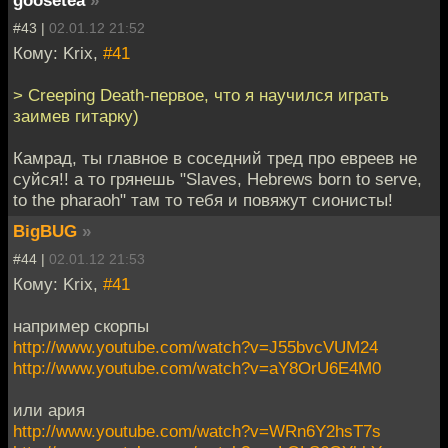
goosetea
»
#43 |
02.01.12 21:52
Кому: Krix,
#41
> Creeping Death-первое, что я научился играть
заимев гитарку)
Камрад, ты главное в соседний тред про евреев не
суйся!! а то грянешь "Slaves, Hebrews born to serve,
to the pharaoh" там то тебя и повяжут сионисты!
BigBUG
»
#44 |
02.01.12 21:53
Кому: Krix,
#41
например скорпы
http://www.youtube.com/watch?v=J55bvcVUM24
http://www.youtube.com/watch?v=aY8OrU6E4M0
или ария
http://www.youtube.com/watch?v=WRn6Y2hsT7s