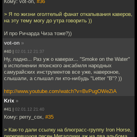
Кому: vot-on,
#36
> Я по жизни оголтелый фанат откапывания каверов,
на эту тему могу до утра говорить ))
И про Ричарда Чиза тоже?))
vot-on
»
#40 |
02.01.12 21:37
Ну, ладно... Раз уж о каверах... "Smoke on the Water"
в исполнении японского ансабмля народных
самурайских инструментов все уже, навероное,
слышали, а слышал ли кто-нибудь "Letter "B"? ))
http://www.youtube.com/watch?v=BvPugOWeZiA
Krix
»
#41 |
02.01.12 21:40
Кому: perry_cox,
#35
> Как-то дали ссылку на блюграсс-группу Iron Horse,
перепевшуюя песен Металлики аж на два альбома.