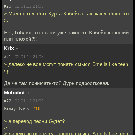
#20 |
02.01.12 21:05
> Мало кто любит Курта Кобейна так, как люблю его
я.
Нет, Гоблин, ты скажи уже наконец: Кобейн хороший
или плохой?!!
Krix
»
#21 |
02.01.12 21:05
> далеко не все могут понять смысл Smells like teen
spirit
Да че там понимать-то? Дурь подростковая.
Metodist
»
#22 |
02.01.12 21:09
Кому: Niss,
#16
> а перевод песни будет?
>
> далеко не все могут понять смысл Smells like teen