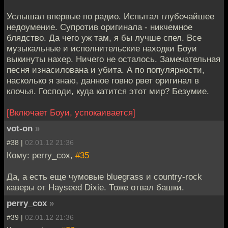
Услышал впервые по радио. Испытал глубочайшее
недоумение. Супротив оригинала - никчемное
блядство. Да чего уж там, я бы лучше спел. Все
музыкальные и исполнительские находки Боуи
выкинуты нахер. Ничего не осталось. Замечательная
песня изнасилована и убита. А по популярности,
насколько я знаю, данное говно рвет оригинал в
клочья. Господи, куда катится этот мир? Безумие.
[Включает Боуи, успокаивается]
vot-on
»
#38 |
02.01.12 21:36
Кому: perry_cox,
#35
Да, а есть еще чумовые bluegrass и country-rock
каверы от Hayseed Dixie. Тоже отвал башки.
perry_cox
»
#39 |
02.01.12 21:36