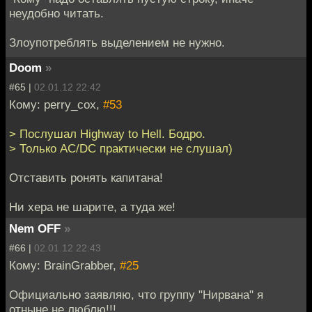
неудобно читать.
Злоупотреблять выделением не нужно.
Doom
»
#65 |
02.01.12 22:42
Кому: perry_cox,
#53
> Послушал Highway to Hell. Бодро.
> Только AC/DC практически не слушал)
Отставить ронять капитана!
Ни хера не шарите, а туда же!
Nem OFF
»
#66 |
02.01.12 22:43
Кому: BrainGrabber,
#25
Официально заявляю, что группу "Нирвана" я
отныне не люблю!!!