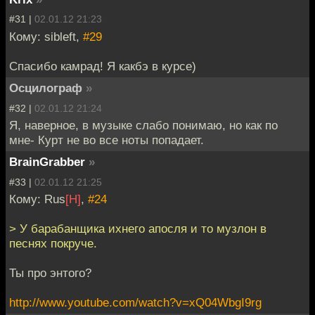
#31 |
02.01.12 21:23
Кому: sibleft,
#29
Спасибо камрад! Я какбэ в курсе)
Осцилограф
»
#32 |
02.01.12 21:24
Я, наверное, в музыке слабо понимаю, но как по
мне- Курт не во все ноты попадает.
BrainGrabber
»
#33 |
02.01.12 21:25
Кому: Rus
[H]
,
#24
> У барабанщика ихнего апосля и то музлон в
песнях покруче.
Ты про энтого?
http://www.youtube.com/watch?v=xQ04WbgI9rg