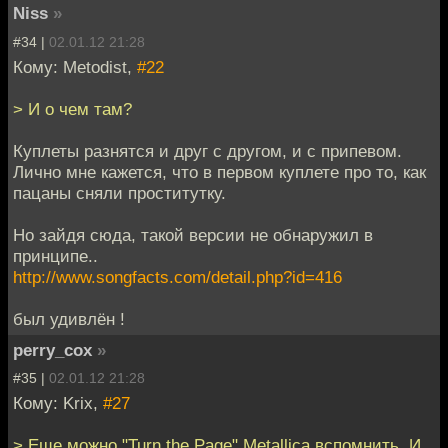
Niss
»
#34 |
02.01.12 21:28
Кому: Metodist,
#22
> И о чем там?
Куплеты разнятся и друг с другом, и с припевом.
Лично мне кажется, что в первом куплете про то, как
пацаны сняли проститутку.
Но зайдя сюда, такой версии не обнаружил в
принципе..
http://www.songfacts.com/detail.php?id=416
был удивлён !
perry_cox
»
#35 |
02.01.12 21:28
Кому: Krix,
#27
> Еще можно "Turn the Page" Metallica вспомнить. И