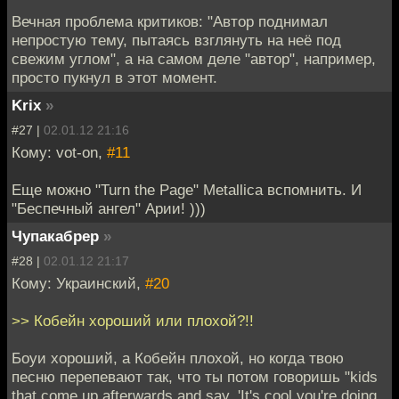
Вечная проблема критиков: "Автор поднимал
непростую тему, пытаясь взглянуть на неё под
свежим углом", а на самом деле "автор", например,
просто пукнул в этот момент.
Krix
»
#27 |
02.01.12 21:16
Кому: vot-on,
#11
Еще можно "Turn the Page" Metallica вспомнить. И
"Беспечный ангел" Арии! )))
Чупакабрер
»
#28 |
02.01.12 21:17
Кому: Украинский,
#20
>> Кобейн хороший или плохой?!!
Боуи хороший, а Кобейн плохой, но когда твою
песню перепевают так, что ты потом говоришь "kids
that come up afterwards and say, 'It's cool you're doing