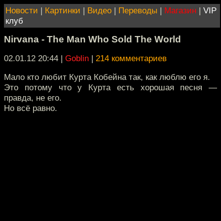
Новости
|
Картинки
|
Видео
|
Переводы
|
Магазин
|
VIP
клуб
Nirvana - The Man Who Sold The World
02.01.12 20:44
|
Goblin
|
214 комментариев
Мало кто любит Курта Кобейна так, как люблю его я.
Это потому что у Курта есть хорошая песня —
правда, не его.
Но всё равно.