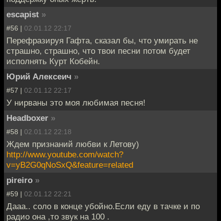
escapist
»
#56 |
02.01.12 22:17
Перефразируя Гафта, сказал бы, что умирать не
страшно, страшно, что твои песни потом будет
исполнять Курт Кобейн.
Юрий Алексеич
»
#57 |
02.01.12 22:17
У нирваны это моя любимая песня!
Headboxer
»
#58 |
02.01.12 22:18
Ждем признаний любви к Летову)
http://www.youtube.com/watch?
v=yB2G0qNoSxQ&feature=related
pireiro
»
#59 |
02.01.12 22:21
Дааа.. соло в конце убойно.Если еду в тачке и по
радио она ,то звук на 100 .