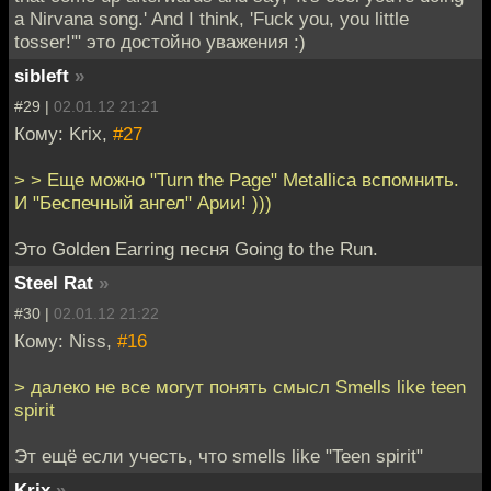
a Nirvana song.' And I think, 'Fuck you, you little
tosser!'" это достойно уважения :)
sibleft
»
#29 |
02.01.12 21:21
Кому: Krix,
#27
> > Еще можно "Turn the Page" Metallica вспомнить.
И "Беспечный ангел" Арии! )))
Это Golden Earring песня Going to the Run.
Steel Rat
»
#30 |
02.01.12 21:22
Кому: Niss,
#16
> далеко не все могут понять смысл Smells like teen
spirit
Эт ещё если учесть, что smells like "Teen spirit"
Krix
»