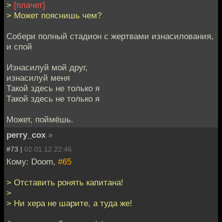
>
[плачет]
> Может пояснишь чем?
Cобери полный стадион с жертвами изнасилования,
и спой
Изнасилуй мой друг,
изнасилуй меня
Такой здесь не только я
Такой здесь не только я
Может, поймёшь.
perry_cox
»
#73 |
02.01.12 22:46
Кому: Doom,
#65
> Отставить ронять капитана!
>
> Ни хера не шарите, а туда же!