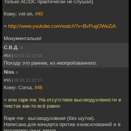
Только AC/DC практически не слушал)
Кому: vot-on,
#40
>
http://www.youtube.com/watch?v=BvPugOWeZiA
Монументально!
С.В.Д.
»
#54 |
02.01.12 22:16
Походу это раннее, из неопробованного.
Niss
»
#55 |
02.01.12 22:17
Кому: Corsa,
#46
> или rape me. На отсутствие высокодухлвности в
текстах как-то всё равно
Rape me - высокодуховная (без шуток).
Написана для концерта против изнасилований и в
поддержку оных жертв.