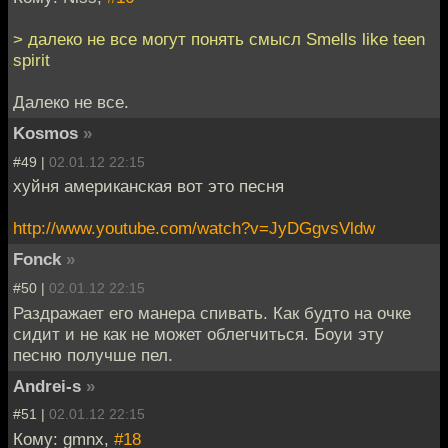
> далеко не все могут понять смысл Smells like teen
spirit
Далеко не все.
Kosmos
»
#49 |
02.01.12 22:15
хуйня американская вот это песня
http://www.youtube.com/watch?v=JyDGgvsVldw
Fonck
»
#50 |
02.01.12 22:15
Раздражает его манера спивать. Как будто на очке
сидит и не как не может облегчиться. Боуи эту
песню получше пел.
Andrei-s
»
#51 |
02.01.12 22:15
Кому: gmnx,
#18