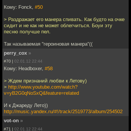
Кому: Fonck,
#50
> Раздражает его манера спивать. Как будто на очке
сидит и не как не может облегчиться. Боуи эту
песню получше пел.
Так называемая "героиновая манера"((
perry_cox
»
#70 |
02.01.12 22:44
Кому: Headboxer,
#58
> Ждем признаний любви к Летову)
>
http://www.youtube.com/watch?
v=yB2G0qNoSxQ&feature=related
И к Джареду Лето))
http://music.yandex.ru/#!/track/2519773/album/254502
vot-on
»
#71 |
02.01.12 22:44