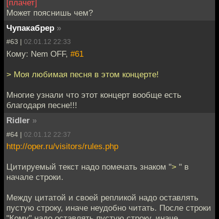
[плачет]
Может пояснишь чем?
Чупакабрер
»
#63 |
02.01.12 22:33
Кому: Nem OFF,
#61
> Моя любимая песня в этом концерте!
Многие узнали что этот концерт вообще есть
благодаря песне!!!
Ridler
»
#64 |
02.01.12 22:37
http://oper.ru/visitors/rules.php
Цитируемый текст надо помечать знаком "
>
" в
начале строки.
Между цитатой и своей репликой надо оставлять
пустую строку, иначе неудобно читать. После строки
"Кому" надо оставлять пустую строку, иначе