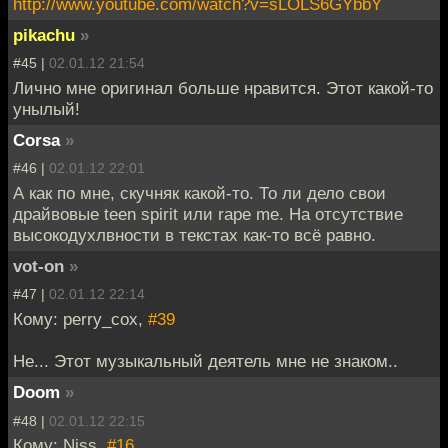
http://www.youtube.com/watch?v=sLOLS6GYbbY
pikachu
»
#45 |
02.01.12 21:54
Лично мне оригинал больше нравится. Этот какой-то
унылый!
Corsa
»
#46 |
02.01.12 22:01
А как по мне, скучняк какой-то. То ли дело свои
драйвовые teen spirit или rape me. На отсутствие
высокодухлвности в текстах как-то всё равно.
vot-on
»
#47 |
02.01.12 22:14
Кому: perry_cox,
#39
Не... Этот музыкальный деятель мне не знаком..
Doom
»
#48 |
02.01.12 22:15
Кому: Niss,
#16