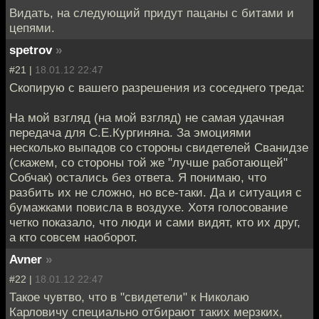
Видать, на следующий придут пацаны с битами и
цепями.
spetrov
»
#21 |
18.01.12 22:47
Скопирую с вашего разрешения из соседнего треда:
На мой взгляд (на мой взгляд) не самая удачная
передача для С.Е.Кургиняна. За эмоциями
несколько выпадов со стороны свидетелей Сванидзе
(скажем, со стороны той же "лучше работающей"
Собчак) остались без ответа. Я понимаю, что
разбить их не сложно, но все-таки. Да и ситуация с
бумажками повисла в воздухе. Хотя голосование
четко показало, что люди и сами видят, кто их друг,
а кто совсем наоборот.
Avner
»
#22 |
18.01.12 22:47
Такое чувтво, что в "свидетели" к Николаю
Карловичу специально отбирают таких мерзких,