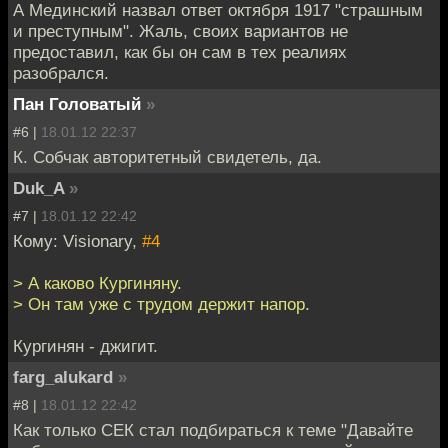
А Мединский назвал ответ октября 1917 "страшным
и преступным". Жаль, своих вариантов не
предоставил, как бы он сам в тех реалиях
разобрался.
Пан Головатый
»
#6 |
18.01.12 22:37
К. Собчак авторитетный свидетель, да.
Duk_A
»
#7 |
18.01.12 22:42
Кому: Visionary,
#4
> А каково Кургиняну.
> Он там уже с трудом держит напор.
Кургинян - джигит.
farg_alukard
»
#8 |
18.01.12 22:42
Как только СЕК стал подбираться к теме "Давайте