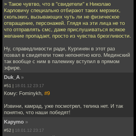
> Такое чувтво, что в "свидетели" к Николаю
Карловичу специально отбирают таких мерзких,
скользких, вызывающих чуть ли не физическое
отвращение, персонажей. Глядя на эти лица не то
что отправлять смс, даже прислушиваться всякое
желание пропадает, просто из чувства брезгливости.
Ну, справедливости ради, Кургинян в этот раз
позвал в свидетели тоже непонятно кого. Мединский
так вообще с ним в палемику вступил в прямом
эфире.
Duk_A
»
#51 |
18.01.12 23:17
Кому: Fominykh,
#9
Извини, камрад, уже посмотрел, телика нет. И так
понятно, что наши победят!
Kapymo
»
#52 |
18.01.12 23:17