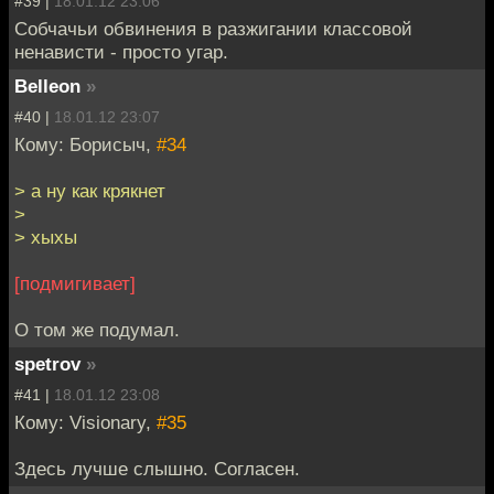
#39 |
18.01.12 23:06
Собчачьи обвинения в разжигании классовой
ненависти - просто угар.
Belleon
»
#40 |
18.01.12 23:07
Кому: Борисыч,
#34
> а ну как крякнет
>
> хыхы
[подмигивает]
О том же подумал.
spetrov
»
#41 |
18.01.12 23:08
Кому: Visionary,
#35
Здесь лучше слышно. Согласен.