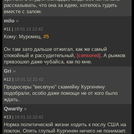
рассказывать, что она за идею, хотелось гудеть
вместе с залом.
milo
»
#11 |
18.01.12 22:42
Кому: Муромец,
#5
Он там зато дальше отжигал, как же самый
спокойный и рассудительный,
[censored]
. А рыжков
превзошел даже чубайса, как по мне.
Gri
»
#12 |
18.01.12 22:42
Продюсеры "веселую" скамейку Кургиняну
подобрали, особо даже помощи не от кого было
ждать.
Qwartly
»
#13 |
18.01.12 22:42
Норма политической жизни ходить к послу США на
поклон. Опять глупый Кургинян ничего не понимает.