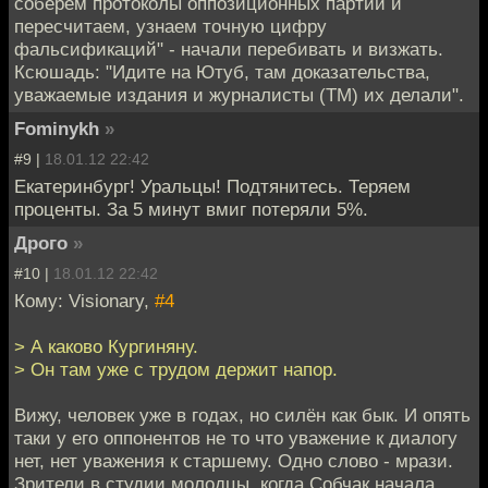
соберем протоколы оппозиционных партий и
пересчитаем, узнаем точную цифру
фальсификаций" - начали перебивать и визжать.
Ксюшадь: "Идите на Ютуб, там доказательства,
уважаемые издания и журналисты (ТМ) их делали".
Fominykh
»
#9 |
18.01.12 22:42
Екатеринбург! Уральцы! Подтянитесь. Теряем
проценты. За 5 минут вмиг потеряли 5%.
Дрого
»
#10 |
18.01.12 22:42
Кому: Visionary,
#4
> А каково Кургиняну.
> Он там уже с трудом держит напор.
Вижу, человек уже в годах, но силён как бык. И опять
таки у его оппонентов не то что уважение к диалогу
нет, нет уважения к старшему. Одно слово - мрази.
Зрители в студии молодцы, когда Собчак начала