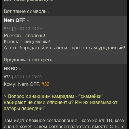
Вот такие символы.
Nem OFF
»
#72 |
18.01.12 23:29
Рыжков - сволочь!
Ксюша - лицемерка!
А этот бородатый из газеты - просто хам уродливый!
Продолжаю смотреть.
HKBD
»
#73 |
18.01.12 23:30
Кому: Nem OFF,
#32
> Вопрос к знающим камрадам - "скамейки"
набирают не сами оппоненты? Им их навязывают
авторы передачи?
Там идёт сложное согласование - кого хочет ТВ, кого
оно не хочет. С кем согласен работать вместе С.Е., с