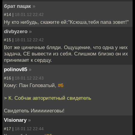
брат пацак
»
#14 |
18.01.12 22:42
Ну кто нибудь, скажите ей:"Ксюша,тебя папа зовет!"
divbyzero
»
#15 |
18.01.12 22:42
Вот же циничные бляди. Ощущение, что одна у них
задача, СЕ вывести из себя. Слишком близко он их
принимает к сердцу.
polinov85
»
#16 |
18.01.12 22:43
Кому: Пан Головатый,
#6
> К. Собчак авторитетный свидетель
Свидетель Ииииииеговы!
Visionary
»
#17 |
18.01.12 22:44