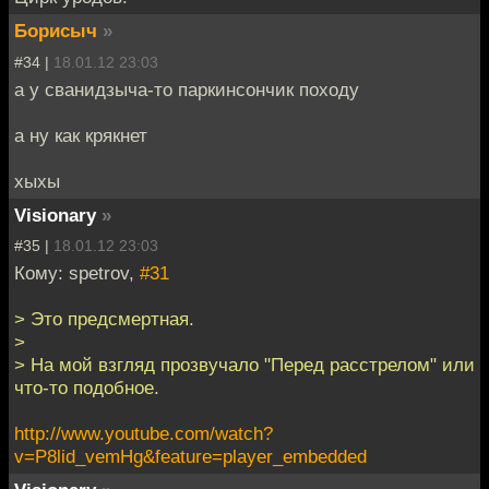
Борисыч
»
#34 |
18.01.12 23:03
а у сванидзыча-то паркинсончик походу
а ну как крякнет
хыхы
Visionary
»
#35 |
18.01.12 23:03
Кому: spetrov,
#31
> Это предсмертная.
>
> На мой взгляд прозвучало "Перед расстрелом" или
что-то подобное.
http://www.youtube.com/watch?
v=P8lid_vemHg&feature=player_embedded