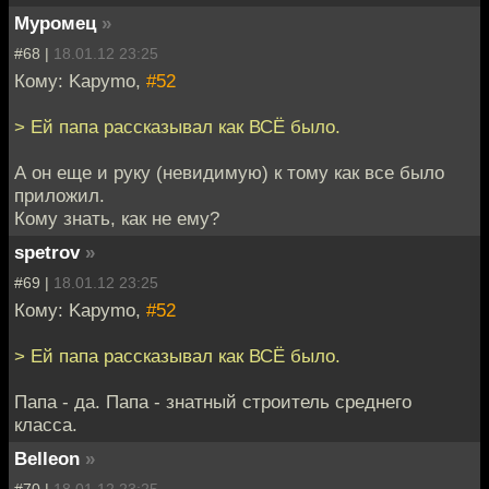
Муромец
»
#68 |
18.01.12 23:25
Кому: Kapymo,
#52
> Ей папа рассказывал как ВСЁ было.
А он еще и руку (невидимую) к тому как все было
приложил.
Кому знать, как не ему?
spetrov
»
#69 |
18.01.12 23:25
Кому: Kapymo,
#52
> Ей папа рассказывал как ВСЁ было.
Папа - да. Папа - знатный строитель среднего
класса.
Belleon
»