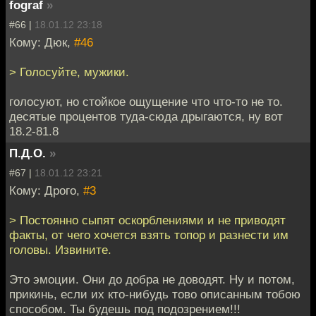
fograf
»
#66 |
18.01.12 23:18
Кому: Дюк,
#46
> Голосуйте, мужики.
голосуют, но стойкое ощущение что что-то не то.
десятые процентов туда-сюда дрыгаются, ну вот
18.2-81.8
П.Д.О.
»
#67 |
18.01.12 23:21
Кому: Дрого,
#3
> Постоянно сыпят оскорблениями и не приводят
факты, от чего хочется взять топор и разнести им
головы. Извините.
Это эмоции. Они до добра не доводят. Ну и потом,
прикинь, если их кто-нибудь тово описанным тобою
способом. Ты будешь под подозрением!!!