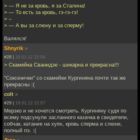
> — Я не за кровь, я за Сталина!
> — То есть за кровь, гэ-гэ-гэ!
> –
> — А вы за слюну и за сперму!
Валялся!
Shnyrik
»
#28 |
18.01.12 22:54
> Скамейка Сванидзе - шикарна и прекрасна!!!
"Союзнички" со скамейки Кургиняна почти так же
прекрасны :(
colt
»
#29 |
18.01.12 22:57
Мерзко и не хочется смотреть. Кургиняну судя по
всему подсунули засланного казачка в свидетели,
собчак, катание на хуях, кровь сперма и слюни,
полный пэ. :(