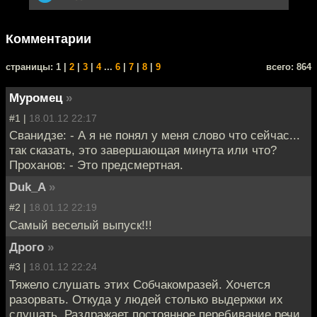
Комментарии
cтраницы: 1 |
2
|
3
|
4
...
6
|
7
|
8
|
9
всего: 864
Муромец
»
#1 |
18.01.12 22:17
Сванидзе: - А я не понял у меня слово что сейчас...
так сказать, это завершающая минута или что?
Проханов: - Это предсмертная.
Duk_A
»
#2 |
18.01.12 22:19
Самый веселый выпуск!!!
Дрого
»
#3 |
18.01.12 22:24
Тяжело слушать этих Собчакомразей. Хочется
разорвать. Откуда у людей столько выдержки их
слушать. Раздражает постоянное перебивание речи