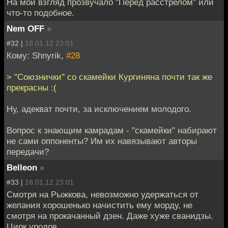
На мой взгляд прозвучало "Перед расстрелом" или
что-то подобное.
Nem OFF
»
#32 |
18.01.12 23:01
Кому: Shnyrik,
#28
> "Союзнички" со скамейки Кургиняна почти так же
прекрасны :(
Ну, адекват почти, за исключением молодого.
Вопрос к знающим камрадам - "скамейки" набирают
не сами оппоненты? Им их навязывают авторы
передачи?
Belleon
»
#33 |
18.01.12 23:01
Смотря на Рыжкова, невозможно удержаться от
желания хорошенько начистить ему морду, не
смотря на прокачанный дзен. Даже хуже сванидзы.
Цирк уродов.