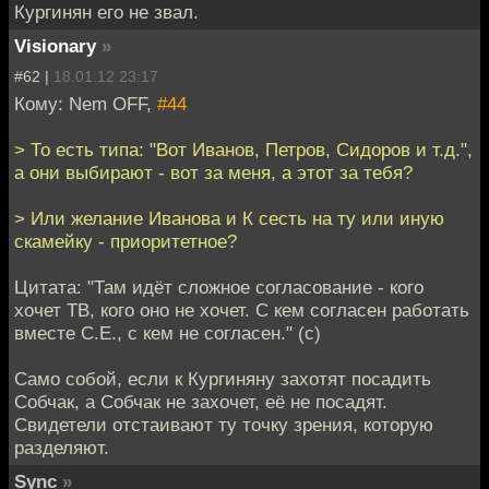
Кургинян его не звал.
Visionary
»
#62 |
18.01.12 23:17
Кому: Nem OFF,
#44
> То есть типа: "Вот Иванов, Петров, Сидоров и т.д.",
а они выбирают - вот за меня, а этот за тебя?
> Или желание Иванова и К сесть на ту или иную
скамейку - приоритетное?
Цитата: "Там идёт сложное согласование - кого
хочет ТВ, кого оно не хочет. С кем согласен работать
вместе С.Е., с кем не согласен." (с)
Само собой, если к Кургиняну захотят посадить
Собчак, а Собчак не захочет, её не посадят.
Свидетели отстаивают ту точку зрения, которую
разделяют.
Sync
»