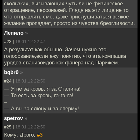
скользких, вызывающих чуть ли не физическое
отвращение, персонажей. Глядя на эти лица не то
что отправлять смс, даже прислушиваться всякое
желание пропадает, просто из чувства брезгливости.
Лепило
»
#23 |
18.01.12 22:47
А результат как обычно. Зачем нужно это
голосование,если ежу понятно, что эта компашка
уродов-сванизоидов как фанера над Парижем.
bqbr0
»
#24 |
18.01.12 22:50
— Я не за кровь, я за Сталина!
— То есть за кровь, гэ-гэ-гэ!
–
— А вы за слюну и за сперму!
spetrov
»
#25 |
18.01.12 22:50
Кому: Дрого,
#3