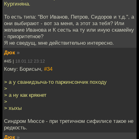
Кургиняна.
То есть типа: "Вот Иванов, Петров, Сидоров и т.д.", а
они выбирают - вот за меня, а этот за тебя? Или
желание Иванова и К сесть на ту или иную скамейку
- приоритетное?
Я не сведущ, мне действительно интересно.
Дюк
»
#45 |
18.01.12 23:12
Кому: Борисыч,
#34
> а у сванидзыча-то паркинсончик походу
>
> а ну как крякнет
>
> хыхы
Синдром Мюссе - при третичном сифилисе такое не
редкость.
Дюк
»