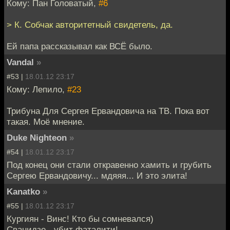
Кому: Пан Головатый,
#6
> К. Собчак авторитетный свидетель, да.
Ей папа рассказывал как ВСЁ было.
Vandal
»
#53 |
18.01.12 23:17
Кому: Лепило,
#23
Трибуна Для Сергея Ервандовича на ТВ. Пока вот
такая. Моё мнение.
Duke Nighteon
»
#54 |
18.01.12 23:17
Под конец они стали откравенно хамить и грубить
Сергею Ервандовичу... мдяяя... И это элита!
Kanatko
»
#55 |
18.01.12 23:17
Кургиян - Винс! Кто бы сомневался)
Сванидзе - убит фаталити!