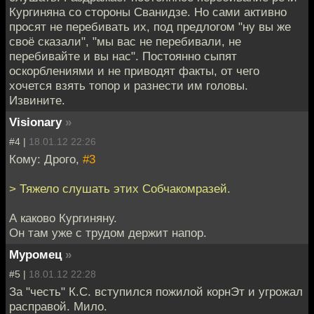
Кургиняна со стороны Сванидзе. Но сами активно
просят не перебивать их, под предлогом "ну вы же
своё сказали", "мы вас не перебивали, не
перебивайте и вы нас". Постоянно сыпят
оскорблениями и не приводят факты, от чего
хочется взять топор и разнести им головы.
Извините.
Visionary
»
#4 |
18.01.12 22:26
Кому: Дрого,
#3
> Тяжело слушать этих Собчакомразей.
А каково Кургиняну.
Он там уже с трудом держит напор.
Муромец
»
#5 |
18.01.12 22:28
За "честь" К.С. вступился пожилой корнЭт и угрожал
расправой. Мило.