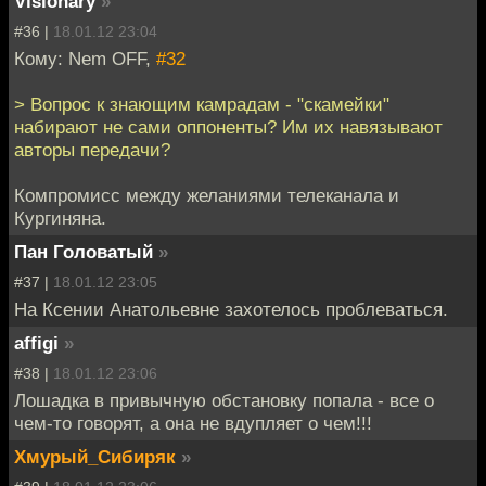
Visionary
»
#36 |
18.01.12 23:04
Кому: Nem OFF,
#32
> Вопрос к знающим камрадам - "скамейки"
набирают не сами оппоненты? Им их навязывают
авторы передачи?
Компромисс между желаниями телеканала и
Кургиняна.
Пан Головатый
»
#37 |
18.01.12 23:05
На Ксении Анатольевне захотелось проблеваться.
affigi
»
#38 |
18.01.12 23:06
Лошадка в привычную обстановку попала - все о
чем-то говорят, а она не вдупляет о чем!!!
Хмурый_Сибиряк
»