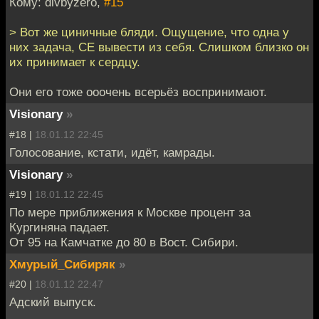
Кому: divbyzero,
#15
> Вот же циничные бляди. Ощущение, что одна у
них задача, СЕ вывести из себя. Слишком близко он
их принимает к сердцу.
Они его тоже ооочень всерьёз воспринимают.
Visionary
»
#18 |
18.01.12 22:45
Голосование, кстати, идёт, камрады.
Visionary
»
#19 |
18.01.12 22:45
По мере приближения к Москве процент за
Кургиняна падает.
От 95 на Камчатке до 80 в Вост. Сибири.
Хмурый_Сибиряк
»
#20 |
18.01.12 22:47
Адский выпуск.