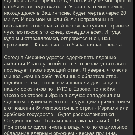
ядерная атака. Признаюсь, я поначалу не мог прийти
в себя и сосредоточиться. Я знал, что моя семья,
находящаяся в Вашингтоне, будет мертва через 20
минут. И все мои мысли были направлены на
осознание этого факта. А потом наступило странное
чувство покоя: это конец, конец для всех. И туда,
куда мы отправляемся, отправится и он, наш
противник… К счастью, это была ложная тревога…
Сегодня Америке удается сдерживать ядерные
амбиции Ирана угрозой того, что незамедлительно
последует парализующий ответ. Я уверен, что если
мы возьмем на себя публичные обязательства,
подобные тем, которые мы приняли для защиты
наших союзников по НАТО в Европе, то любая
угроза со стороны Ирана в случае овладения им
ядерным оружием и его последующим применением
в отношении ближневосточных стран - Израиля или
арабских государств - будет рассматриваться
Соединенными Штатами как атака на сами США.
При этом следует иметь в виду, что потенциальное
обладание ядерным оружием - веская причина,