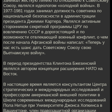
занимал жесткую линию по отношению к Советскому
Союзу, являлся идеологом «холодной войны». В
1977-1981 годах занимал должность советника по
национальной безопасности в администрации
президента Джимми Картера. Являлся активным
сторонником секретной программы ЦРУ по
вовлечению СССР в дорогостоящий и по
возможности отвлекающий военный конфликт, о чем
после начала Афганской войны написал: «Теперь у
нас есть шанс дать Советскому Союзу свою
Вьетнамскую войну».
В период президентства Клинтона Бжезинский
являлся автором концепции расширения НАТО на
Восток.
В настоящее время является консультантом Центра
стратегических и международных исследований и
профессором американской внешней политики в
Школе современных международных исследований
Пола Нитце при Университете Джонса Хопкинса в
Вашингтоне, член правозащитной организации