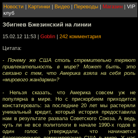
Новости
|
Картинки
|
Видео
|
Переводы
|
Магазин
|
VIP
клуб
Збигнев Бжезинский на линии
15.02.12 11:53
|
Goblin
|
242 комментария
Цитата:
- Почему же США столь стремительно теряют
привлекательность в мире? Может быть, это
связано с тем, что Америка взяла на себя роль
«мирового жандарма»?
- Нельзя сказать, что Америка совсем уж не
популярна в мире. Но с прискорбием приходится
констатировать: за последние 20 лет мы растеряли
уникальный кредит, который история предоставила
нам в результате развала Советского Союза. А ведь
чуть ли не все политологи в начале 1990-х годов в
один голос утверждали, что начинается
безоговорочное доминирование США в мире. У нас