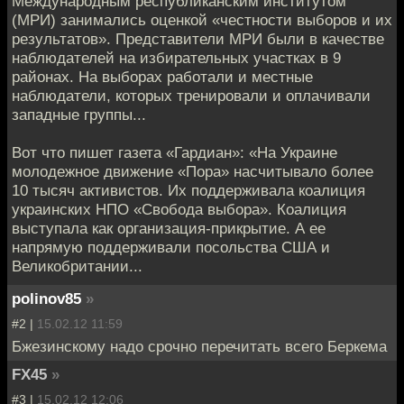
Международным республиканским институтом
(МРИ) занимались оценкой «честности выборов и их
результатов». Представители МРИ были в качестве
наблюдателей на избирательных участках в 9
районах. На выборах работали и местные
наблюдатели, которых тренировали и оплачивали
западные группы...
Вот что пишет газета «Гардиан»: «На Украине
молодежное движение «Пора» насчитывало более
10 тысяч активистов. Их поддерживала коалиция
украинских НПО «Свобода выбора». Коалиция
выступала как организация-прикрытие. А ее
напрямую поддерживали посольства США и
Великобритании...
polinov85
»
#2 |
15.02.12 11:59
Бжезинскому надо срочно перечитать всего Беркема
FX45
»
#3 |
15.02.12 12:06