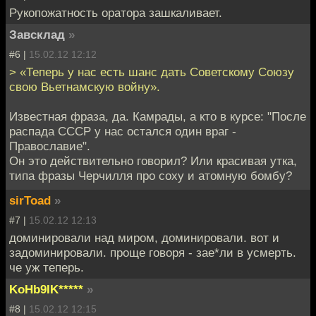
Рукопожатность оратора зашкаливает.
Завсклад
»
#6 |
15.02.12 12:12
> «Теперь у нас есть шанс дать Советскому Союзу
свою Вьетнамскую войну».
Известная фраза, да. Камрады, а кто в курсе: "После
распада СССР у нас остался один враг -
Православие".
Он это действительно говорил? Или красивая утка,
типа фразы Черчилля про соху и атомную бомбу?
sirToad
»
#7 |
15.02.12 12:13
доминировали над миром, доминировали. вот и
задоминировали. проще говоря - зае*ли в усмерть.
че уж теперь.
KoHb9IK*****
»
#8 |
15.02.12 12:15