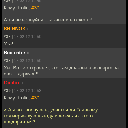
#36 |
17.02.12 12:49
Кому: frolic,
#30
А ты не волнуйся, ты занеси в оркестр!
SHINNOK
»
#37 |
17.02.12 12:50
Ура!
Beefeater
»
#38 |
17.02.12 12:50
Хы! Вот и откроется, кто там дракона в зоопарке за
хвост держал!!!
Goblin
»
#39 |
17.02.12 12:53
Кому: frolic,
#30
> А я вот волнуюсь, удастся ли Главному
коммерческую выгоду извлечь из этого
предприятия?