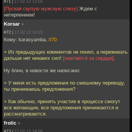
#71 |
17.02.12 13:56
[Пуская скупую мужскую слезу]
Ждем с
нетерпением!
Korsar
»
#72 |
17.02.12 14:03
Кому: karasyamba,
#70
> Из предыдущих комментов не понял, а переживать
дальше нет никаких сил!
[хватается за сердце]
.
Ну блин, в новости же написано:
> У меня есть предложения по смешному переводу,
ты принимаешь предложения?
> Как обычно, принять участие в процессе смогут
все желающие, все предложения принимаются и
рассматриваются.
frolic
»
#73 |
17.02.12 14:05