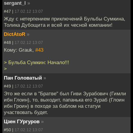
sergant_l
»
#47 |
17.02.12 13:07
Жду с нетерпением приключений Бульбы Сумкина,
Толика Дубощита и всей их чесной компании!
DictAtoR
»
#48 |
17.02.12 13:07
Кому: Grauk,
#43
> Бульба Сумкин: Начало!!!
>
Пан Головатый
»
#49 |
17.02.12 13:07
Это же если в "Братве" был Гиви Зурабович (Гимли
ибн Глоин), то, выходит, папанька его Зураб (Глоин
ибн Гроин) в походе за баблом на статуи
участвовать будет.
Цзен ГУргуров
»
#50 |
17.02.12 13:07