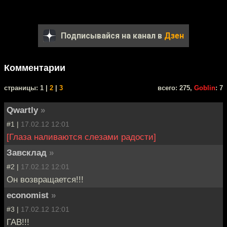
Подписывайся на канал в
Дзен
Комментарии
cтраницы: 1 |
2
|
3
всего: 275,
Goblin
: 7
Qwartly
»
#1 |
17.02.12 12:01
[Глаза наливаются слезами радости]
Завсклад
»
#2 |
17.02.12 12:01
Он возвращается!!!
economist
»
#3 |
17.02.12 12:01
ГАВ!!!