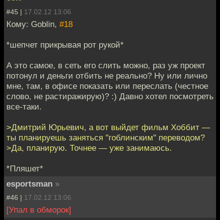
#45 |
17.02.12 13:06
Кому: Goblin,
#18
*шепчет прикрывая рот рукой*
А это самое, в сеть его слить можно, раз уж проект
потонул и деньги отбить не реально? Ну или лично
мне, там, в офисе показать или переслать (честное
слово, не растиражирую)? :) Давно хотел посмотреть
все-таки.
>Дмитрий Юрьевич, а вот выйдет фильм Хоббит —
ты планируешь заняться "гоблинским" переводом?
>Да, планирую. Точнее — уже занимаюсь.
*Пляшет*
esportsman
»
#46 |
17.02.12 13:06
[Упал в обморок]