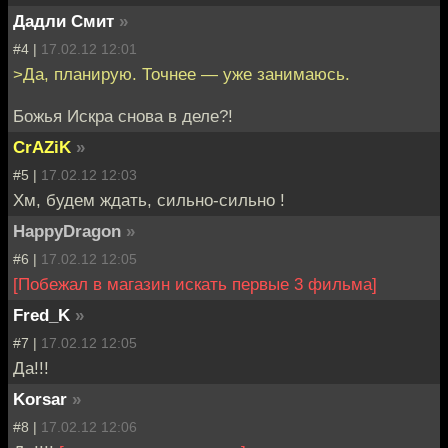
Дадли Смит
»
#4 |
17.02.12 12:01
>Да, планирую. Точнее — уже занимаюсь.
Божья Искра снова в деле?!
CrAZiK
»
#5 |
17.02.12 12:03
Хм, будем ждать, сильно-сильно !
HappyDragon
»
#6 |
17.02.12 12:05
[Побежал в магазин искать первые 3 фильма]
Fred_K
»
#7 |
17.02.12 12:05
Да!!!
Korsar
»
#8 |
17.02.12 12:06