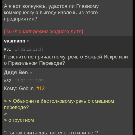
А я вот волнуюсь, удастся ли Главному
коммерческую выгоду извлечь из этого
предприятия?
[Выключает режим жадного дитя]
vasmann
»
#31 |
17.02.12 12:37
Поясните не причастному, речь о Божьей Искре или
о Правильном Переводе?
Дядя Ben
»
#32 |
17.02.12 12:39
Кому: Goblin,
#12
> > Объясните бестолковому-речь о смешном
переводе?
>
> о грустном
"-Ты как считаешь, весело это или нет?