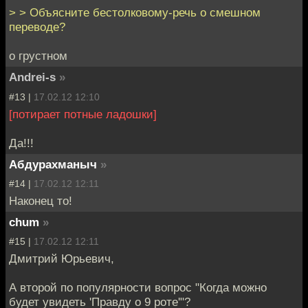
> > Объясните бестолковому-речь о смешном
переводе?
о грустном
Andrei-s
»
#13 |
17.02.12 12:10
[потирает потные ладошки]
Да!!!
Абдурахманыч
»
#14 |
17.02.12 12:11
Наконец то!
chum
»
#15 |
17.02.12 12:11
Дмитрий Юрьевич,
А второй по популярности вопрос "Когда можно
будет увидеть 'Правду о 9 роте'"?