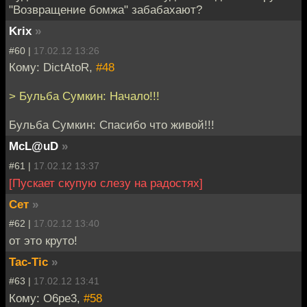
"Возвращение бомжа" забабахают?
Krix
»
#60 |
17.02.12 13:26
Кому: DictAtoR,
#48
> Бульба Сумкин: Начало!!!
Бульба Сумкин: Спасибо что живой!!!
McL@uD
»
#61 |
17.02.12 13:37
[Пускает скупую слезу на радостях]
Сет
»
#62 |
17.02.12 13:40
от это круто!
Tac-Tic
»
#63 |
17.02.12 13:41
Кому: O6pe3,
#58