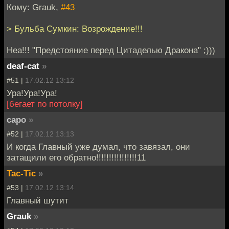
Кому: Grauk,
#43
> Бульба Сумкин: Возрождение!!!
Неа!!! "Предстояние перед Цитаделью Дракона" ;)))
deaf-cat
»
#51 |
17.02.12 13:12
Ура!Ура!Ура!
[бегает по потолку]
capo
»
#52 |
17.02.12 13:13
И когда Главный уже думал, что завязал, они
затащили его обратно!!!!!!!!!!!!!!!!11
Tac-Tic
»
#53 |
17.02.12 13:14
Главный шутит
Grauk
»