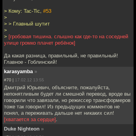
> Кому: Tac-Tic,
#53
>
> > Главный шутит
>
>
[гробовая тишина. слышно как где-то на соседней
улице громко плачет ребёнок]
Да какая разница, правильный, не правильный!
Главное - Гоблинский!
karasyamba
»
#70 |
17.02.12 13:55
Дмитрий Юрьевич, объясните, пожалуйста,
непонятливым будет ли смешной перевод, вроде вы
говорили что завязали, но режиссер трансформеров
тоже так говорил! Из предыдущих комментов не
понял, а переживать дальше нет никаких сил!
[хватается за сердце]
.
Duke Nighteon
»