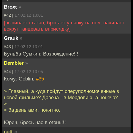
Broxt
»
#42 |
17.02.12 13:01
[выпивает стакан, бросает ушанку на пол, начинает
вокруг танцевать вприсядку]
Grauk
»
#43 |
17.02.12 13:01
Бульба Сумкин: Возрождение!!!
Dembler
»
#44 |
17.02.12 13:05
Кому: Goblin,
#35
> Главный, а куда пойдут оперуполномоченные в
новой фильме? Давеча - в Мордовию, а нонеча?
>
> За деньгами, понятно.
Юрич, брось нас в огонь!!!
colt
»