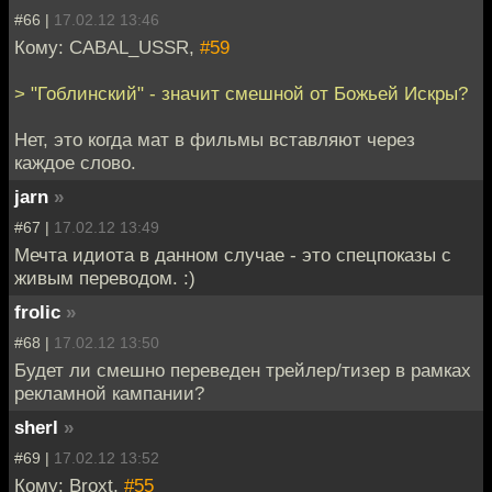
#66 |
17.02.12 13:46
Кому: CABAL_USSR,
#59
> "Гоблинский" - значит смешной от Божьей Искры?
Нет, это когда мат в фильмы вставляют через
каждое слово.
jarn
»
#67 |
17.02.12 13:49
Мечта идиота в данном случае - это спецпоказы с
живым переводом. :)
frolic
»
#68 |
17.02.12 13:50
Будет ли смешно переведен трейлер/тизер в рамках
рекламной кампании?
sherl
»
#69 |
17.02.12 13:52
Кому: Broxt,
#55