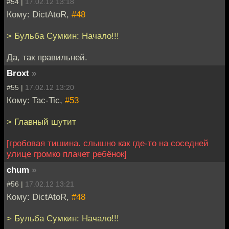
#54 |
17.02.12 13:18
Кому: DictAtoR,
#48
> Бульба Сумкин: Начало!!!
Да, так правильней.
Broxt
»
#55 |
17.02.12 13:20
Кому: Tac-Tic,
#53
> Главный шутит
[гробовая тишина. слышно как где-то на соседней
улице громко плачет ребёнок]
chum
»
#56 |
17.02.12 13:21
Кому: DictAtoR,
#48
> Бульба Сумкин: Начало!!!