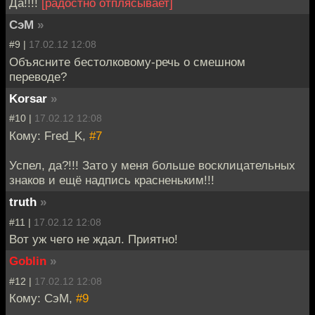
Да!!!!
[радостно отплясывает]
СэМ
»
#9 |
17.02.12 12:08
Объясните бестолковому-речь о смешном
переводе?
Korsar
»
#10 |
17.02.12 12:08
Кому: Fred_K,
#7
Успел, да?!!! Зато у меня больше восклицательных
знаков и ещё надпись красненьким!!!
truth
»
#11 |
17.02.12 12:08
Вот уж чего не ждал. Приятно!
Goblin
»
#12 |
17.02.12 12:08
Кому: СэМ,
#9