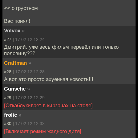
<< о грустном
Вас понял!
Volvox
»
#27 |
17.02.12 12:24
Дмитрий, уже весь фильм перевёл или только
половину???
Craftman
»
#28 |
17.02.12 12:28
А вот это просто ахуенная новость!!!
Gunsche
»
#29 |
17.02.12 12:29
[Откаблукивает в кирзачах на столе]
frolic
»
#30 |
17.02.12 12:33
[Включает режим жадного дитя]