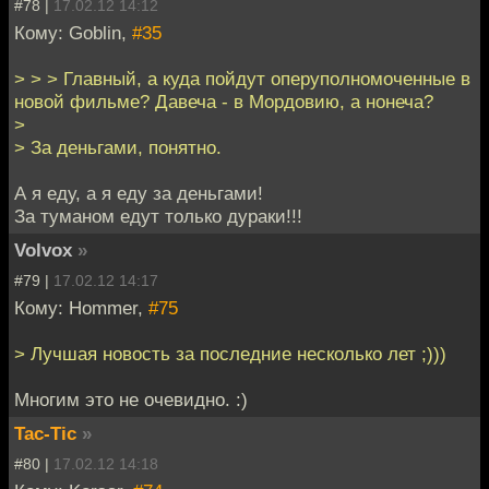
#78 |
17.02.12 14:12
Кому: Goblin,
#35
> > > Главный, а куда пойдут оперуполномоченные в
новой фильме? Давеча - в Мордовию, а нонеча?
>
> За деньгами, понятно.
А я еду, а я еду за деньгами!
За туманом едут только дураки!!!
Volvox
»
#79 |
17.02.12 14:17
Кому: Hommer,
#75
> Лучшая новость за последние несколько лет ;)))
Многим это не очевидно. :)
Tac-Tic
»
#80 |
17.02.12 14:18