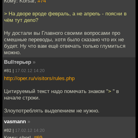
Кому: Korsar,
#74
> На дворе вроде февраль, а не апрель - поясни в
чём тут дело?
Ну достали вы Главного своими вопросами про
смешные переводы, хотя было сказано что их не
будет. Ну что вам ещё отвечать только глумиться
можно.
Bullтерьер
»
#81 |
17.02.12 14:20
http://oper.ru/visitors/rules.php
Цитируемый текст надо помечать знаком "
>
" в
начале строки.
Злоупотреблять выделением не нужно.
vasmann
»
#82 |
17.02.12 14:20
Кому: sherl,
#69