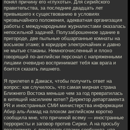
понял причину его «глухоты». Для сирийского
правительства, за последние двадцать лет
привыкшего к существованию в условиях
чрезвычайного положения, адекватная организация
работы с международными журналистами оказалась
непосильной задачей. Полузаброшенное здание в
пригороде, две пыльные обшарпанные комнаты на
восьмом этаже; в коридоре электрочайник и давно
не мытые стаканы. Немногочисленный и плохо
говорящий по-английски персонал с напряженными
лицами очевидно воспринимает тебя как врага и
боится сказать лишнего.
Я прилетел в Дамаск, чтобы получить ответ на
вопрос: как случилось, что самая мирная страна
Ближнего Востока меньше чем за год превратилась
в кипящий насилием котел? Директор департамента
PR и иностранных СМИ министерства информации
Абир аль-Ахмад на плохом английском коротко
сообщила мне, что причиной всему — иностранные
террористы и заговор против Сирии. А на просьбу
познакомить с доказательствами сообщила, что