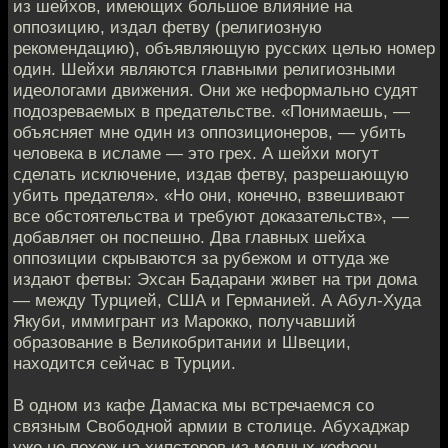
из шейхов, имеющих большое влияние на
оппозицию, издал фетву (религиозную
рекомендацию), объявляющую русских целью номер
один. Шейхи являются главными религиозными
идеологами движения. Они же неформально судят
подозреваемых в предательстве. «Понимаешь, —
объясняет мне один из оппозиционеров, — убить
человека в исламе — это грех. А шейхи могут
сделать исключение, издав фетву, разрешающую
убить предателя». «Но они, конечно, взвешивают
все обстоятельства и требуют доказательств», —
добавляет он поспешно. Два главных шейха
оппозиции скрываются за рубежом и оттуда же
издают фетвы: Эхсан Бадарани живет на три дома
— между Турцией, США и Германией. А Абул-Худа
Якуби, иммигрант из Марокко, получавший
образование в Великобритании и Швеции,
находится сейчас в Турции.
В одном из кафе Дамаска мы встречаемся со
связным Свободной армии в столице. Абухаджар
уже не похож на хипстеров из модных кофеен