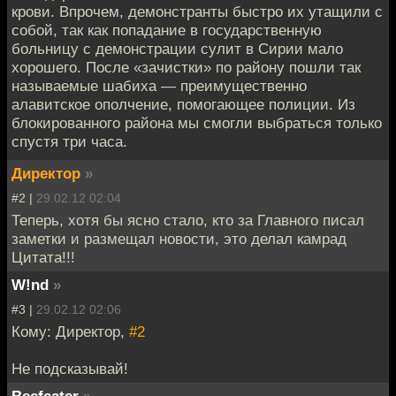
крови. Впрочем, демонстранты быстро их утащили с
собой, так как попадание в государственную
больницу с демонстрации сулит в Сирии мало
хорошего. После «зачистки» по району пошли так
называемые шабиха — преимущественно
алавитское ополчение, помогающее полиции. Из
блокированного района мы смогли выбраться только
спустя три часа.
Директор
»
#2 |
29.02.12 02:04
Теперь, хотя бы ясно стало, кто за Главного писал
заметки и размещал новости, это делал камрад
Цитата!!!
W!nd
»
#3 |
29.02.12 02:06
Кому: Директор,
#2
Не подсказывай!
Beefeater
»