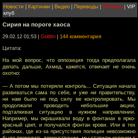
Новости
|
Картинки
|
Видео
|
Переводы
|
Магазин
|
VIP
клуб
Сирия на пороге хаоса
29.02.12 01:53
|
Goblin
|
144 комментария
Цитата:
На мой вопрос, что оппозиция тогда предполагала
делать дальше, Ахмед, кажется, отвечает не очень
охотно:
— А потом мы потеряли контроль... Ситуация начала
развиваться сама по себе, и уже ни правительству,
ни нам было не под силу ее контролировать. Мы
продолжали проводить небольшие акции,
подталкивая ситуацию в нужном направлении.
Например, мы окрашивали воду в фонтанах в ярко-
красный цвет, и получался фонтан крови. Или в тех
районах, где из-за присутствия полиции невозможно
было проводить демонстрации, мы ставили колонки с