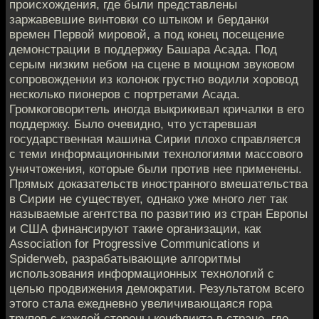
происхождения, где были представлены
заржавевшие винтовки со штыком и берданки
времен Первой мировой, а под конец посещение
демонстрации в поддержку Башара Асада. Под
серым низким небом на сцене в мощном звуковом
сопровождении из колонок грустно водили хоровод
несколько пионеров с портретами Асада.
Громкоговоритель иногда выкрикивал кричалки в его
поддержку. Было очевидно, что устаревшая
государственная машина Сирии плохо справляется
с теми информационными технологиями массового
уничтожения, которые были против нее применены.
Прямых доказательств иностранного вмешательства
в Сирии не существует, однако уже много лет так
называемые агентства по развитию из стран Европы
и США финансируют такие организации, как
Association for Progressive Communications и
Spiderweb, разрабатывающие алгоритмы
использования информационных технологий с
целью продвижения демократии. Результатом всего
этого стала ежедневно увеличивающаяся гора
трупов с каждой стороны конфликта в стране, где