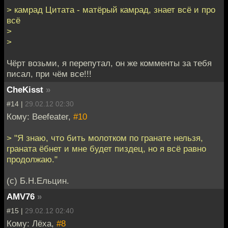
> камрад Цитата - матёрый камрад, знает всё и про
всё
>
>
Чёрт возьми, я перепутал, он же комменты за тебя
писал, при чём все!!!
CheKisst
»
#14 |
29.02.12 02:30
Кому: Beefeater,
#10
> "Я знаю, что бить молотком по гранате нельзя,
граната ёбнет и мне будет пиздец, но я всё равно
продолжаю."
(c) Б.Н.Ельцин.
AMV76
»
#15 |
29.02.12 02:40
Кому: Лёха,
#8