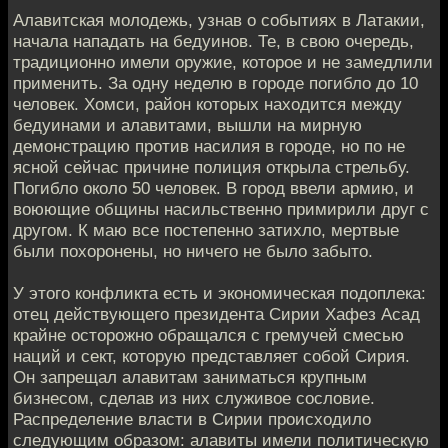
Алавитская молодежь, узнав о событиях в Латакии,
начала нападать на бедуинов. Те, в свою очередь,
традиционно имели оружие, которое и не замедлили
применить. За одну неделю в городе погибло до 10
человек. Хомси, район которых находится между
бедуинами и алавитами, вышли на мирную
демонстрацию против насилия в городе, но по не
ясной сейчас причине полиция открыла стрельбу.
Погибло около 50 человек. В город ввели армию, и
воюющие общины насильственно примирили друг с
другом. К маю все постепенно затихло, мертвые
были похоронены, но ничего не было забыто.
У этого конфликта есть и экономическая подоплека:
отец действующего президента Сирии Хафез Асад
крайне осторожно обращался с гремучей смесью
наций и сект, которую представляет собой Сирия.
Он запрещал алавитам заниматься крупным
бизнесом, сделав из них служивое сословие.
Распределение власти в Сирии происходило
следующим образом: алавиты имели политическую