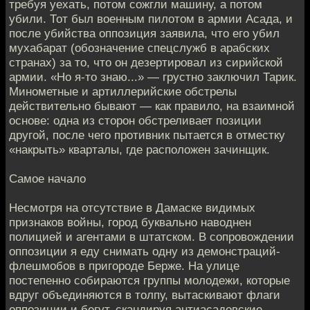
требуя уехать, потом сожгли машину, а потом
убили. Тот был военным пилотом в армии Асада, и
после убийства оппозиция заявила, что его убил
мухабарат (обозначение спецслужб в арабских
странах) за то, что он дезертировал из сирийской
армии. «Но я-то знаю...» — грустно заключил Тарик.
Минометные и артиллерийские обстрелы
действительно бывают — как правило, на взаимной
основе: одна из сторон обстреливает позиции
другой, после чего противник пытается в отместку
«накрыть» кварталы, где расположен зачинщик.
Самое начало
Несмотря на отсутствие в Дамаске видимых
признаков войны, город буквально наводнен
полицией и агентами в штатском. В сопровождении
оппозиции я еду снимать одну из демонстраций-
флешмобов в пригороде Берже. На улице
постепенно собираются группы молодежи, которые
вдруг объединяются в толпу, вытаскивают флаги
оппозиции и бегут, скандируя антиасадовские