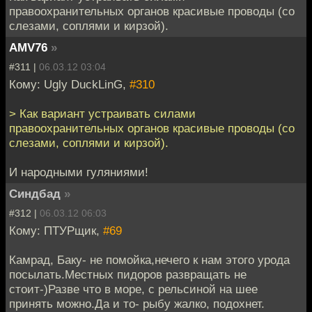
правоохранительных органов красивые проводы (со
слезами, соплями и кирзой).
AMV76
»
#311 |
06.03.12 03:04
Кому: Ugly DuckLinG,
#310
> Как вариант устраивать силами
правоохранительных органов красивые проводы (со
слезами, соплями и кирзой).
И народными гуляниями!
Синдбад
»
#312 |
06.03.12 06:03
Кому: ПТУРщик,
#69
Камрад, Баку- не помойка,нечего к нам этого урода
посылать.Местных пидоров развращать не
стоит-)Разве что в море, с рельсиной на шее
принять можно.Да и то- рыбу жалко, подохнет.