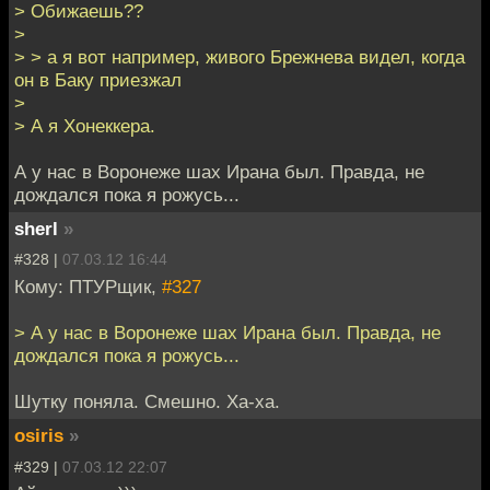
> Обижаешь??
>
> > а я вот например, живого Брежнева видел, когда
он в Баку приезжал
>
> А я Хонеккера.
А у нас в Воронеже шах Ирана был. Правда, не
дождался пока я рожусь...
sherl
»
#328 |
07.03.12 16:44
Кому: ПТУРщик,
#327
> А у нас в Воронеже шах Ирана был. Правда, не
дождался пока я рожусь...
Шутку поняла. Смешно. Ха-ха.
osiris
»
#329 |
07.03.12 22:07