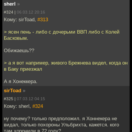
sherl
»
#324 |
06.03.12 20:16
Кому: sirToad,
#313
> ясен пень - либо с дочерьми ВВП либо с Колей
Басковым.
Обижаешь??
> а я вот например, живого Брежнева видел, когда он
в Баку приезжал
А я Хонеккера.
sirToad
»
#325 |
07.03.12 04:15
Кому: sherl,
#324
ну почему? только предположил. я Хоннекера не
видал, только похороны Ульбрихта, кажется. кого
там хоронили в 72 году?