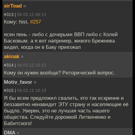
sirToad
»
#313 |
06.03.12 06:13
Кому: hist,
#257
ясен пень - либо с дочерьми ВВП либо с Колей
Басковым. а я вот например, живого Брежнева
видел, когда он в Баку приезжал
akinak
»
#314 |
06.03.12 10:13
Кому он нужен вообще? Риторический вопрос.
Motiv_favor
»
#315 |
06.03.12 10:19
Я бы всем предложил свалить, кто так искренне и
беззаветно ненавидит ЭТУ страну и населяющее её
быдло. Уверен, это не лучшая часть нашего
общества. Следуйте дорожкой Литвиненко и
Бабитского!
DMA
»