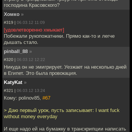
господина Красовского?
Хомко
»
#319 |
06.03.12 11:09
[удовлетворенно хмыкает]
Побежали рукопожатники. Прямо как-то и легче
дышать стало.
pinball_88
»
#320 |
06.03.12 12:22
Никуда он не эмигрирует. Уезжает на несколько дней
в Египет. Это была провокация.
KatyKat
»
#321 |
06.03.12 13:24
Кому: polinov85,
#67
> Даю первый урок, пусть записывает: I want fuck
without money everyday
И еще надо ей на бумажку в транскрипции написать