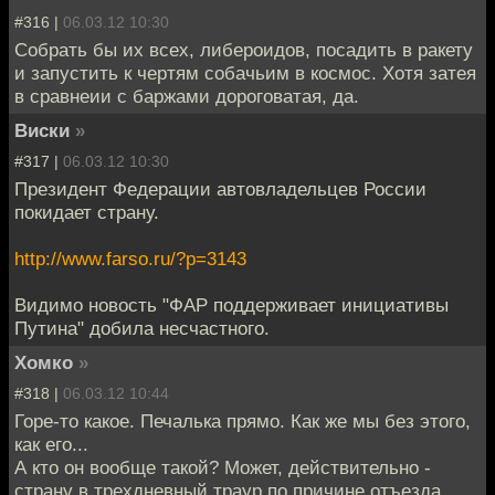
#316 |
06.03.12 10:30
Собрать бы их всех, либероидов, посадить в ракету
и запустить к чертям собачьим в космос. Хотя затея
в сравнеии с баржами дороговатая, да.
Виски
»
#317 |
06.03.12 10:30
Президент Федерации автовладельцев России
покидает страну.
http://www.farso.ru/?p=3143
Видимо новость "ФАР поддерживает инициативы
Путина" добила несчастного.
Хомко
»
#318 |
06.03.12 10:44
Горе-то какое. Печалька прямо. Как же мы без этого,
как его...
А кто он вообще такой? Может, действительно -
страну в трехдневный траур по причине отъезда