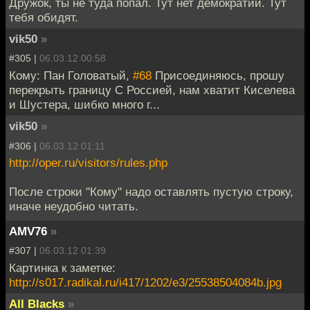
Дружок, ты не туда попал. Тут нет демократии. Тут
тебя обидят.
vik50
»
#305 |
06.03.12 00:58
Кому: Пан Головатый,
#68
Присоединяюсь, прошу
перекрыть границу С Россией, нам хватит Киселева
и Шустера, шибко много г...
vik50
»
#306 |
06.03.12 01:11
http://oper.ru/visitors/rules.php
После строки "Кому" надо оставлять пустую строку,
иначе неудобно читать.
AMV76
»
#307 |
06.03.12 01:39
Картинка к заметке:
http://s017.radikal.ru/i417/1202/e3/25538504084b.jpg
All Blacks
»