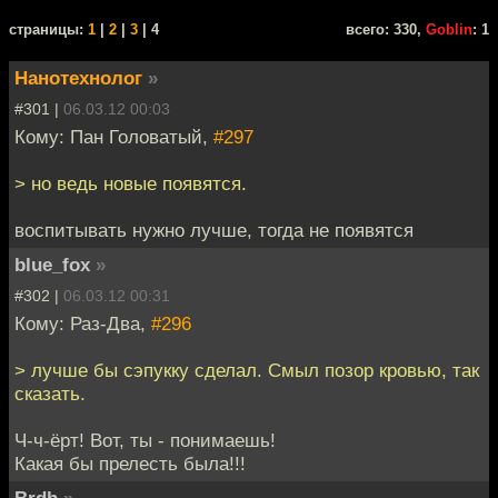
cтраницы:
1
|
2
|
3
| 4
всего: 330,
Goblin
: 1
Нанотехнолог
»
#301 |
06.03.12 00:03
Кому: Пан Головатый,
#297
> но ведь новые появятся.
воспитывать нужно лучше, тогда не появятся
blue_fox
»
#302 |
06.03.12 00:31
Кому: Раз-Два,
#296
> лучше бы сэпукку сделал. Смыл позор кровью, так
сказать.
Ч-ч-ёрт! Вот, ты - понимаешь!
Какая бы прелесть была!!!