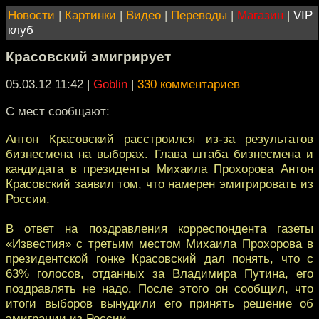
Новости
|
Картинки
|
Видео
|
Переводы
|
Магазин
|
VIP
клуб
Красовский эмигрирует
05.03.12 11:42
|
Goblin
|
330 комментариев
С мест сообщают:
Антон Красовский расстроился из-за результатов
бизнесмена на выборах. Глава штаба бизнесмена и
кандидата в президенты Михаила Прохорова Антон
Красовский заявил том, что намерен эмигрировать из
России.
В ответ на поздравления корреспондента газеты
«Известия» с третьим местом Михаила Прохорова в
президентской гонке Красовский дал понять, что с
63% голосов, отданных за Владимира Путина, его
поздравлять не надо. После этого он сообщил, что
итоги выборов вынудили его принять решение об
эмиграции из России.