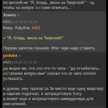
по-английски "Я, блядь, жила на Тверской!" - ну,
чтобы на вопрос о стаже отвечать...
Хомко
»
#322 |
06.03.12 15:18
Кому: KatyKat,
#321
> "Я, блядь, жила на Тверской!"
Первая запятая лишняя. Или тире надо ставить.
pinkdot
»
#323 |
06.03.12 15:45
да видно же, что это что-то типа - "да отъебитесь,
со своими вопросами" сказал что от него хотели
услышать.
я думаю, ему прохор за 3е место еще одну квартиру
в париже подогнал, и антрацитовую бэху.
а может еще и антроцитового камердинера для
увеселений.