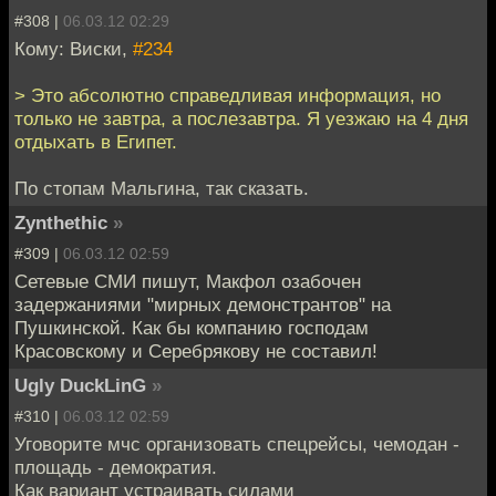
#308 |
06.03.12 02:29
Кому: Виски,
#234
> Это абсолютно справедливая информация, но
только не завтра, а послезавтра. Я уезжаю на 4 дня
отдыхать в Египет.
По стопам Мальгина, так сказать.
Zynthethic
»
#309 |
06.03.12 02:59
Сетевые СМИ пишут, Макфол озабочен
задержаниями "мирных демонстрантов" на
Пушкинской. Как бы компанию господам
Красовскому и Серебрякову не составил!
Ugly DuckLinG
»
#310 |
06.03.12 02:59
Уговорите мчс организовать спецрейсы, чемодан -
площадь - демократия.
Как вариант устраивать силами