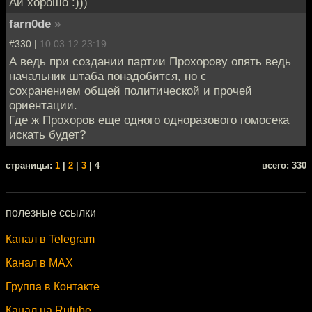
Ай хорошо :)))
farn0de
»
#330 |
10.03.12 23:19
А ведь при создании партии Прохорову опять ведь
начальник штаба понадобится, но с
сохранением общей политической и прочей
ориентации.
Где ж Прохоров еще одного одноразового гомосека
искать будет?
cтраницы:
1
|
2
|
3
| 4
всего: 330
полезные ссылки
Канал в Telegram
Канал в MAX
Группа в Контакте
Канал на Rutube