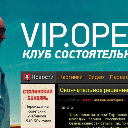
Картинки
Видео
Перев
Новости
Окончательное решение
21.03.12 22:53 |
Goblin
|
464 комментария
»
Цитата:
Уважаемые читатели! Евросоюз 
молодых парней. Российская
безнаказанности батьку. Так, 
деле казнённых ребят «много не