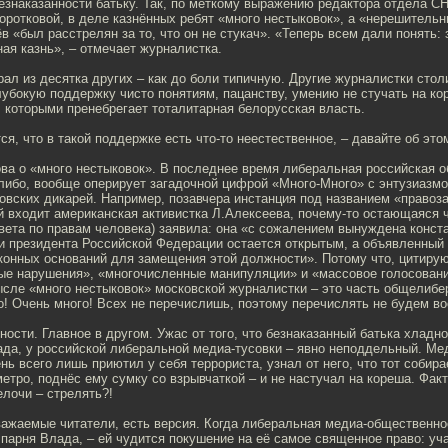
езнаказанности батьку. Так, по меткому выражению редактора отдела С
ротковой, в деле казнённых ребят «много нестыковок», а «нерешительн
 «был расстрелян за то, что он не стукач». «Теперь всем дали понять: з
ая казнь», – отмечает журналистка.
ал из десятка других – как до боли типичную. Другие журналистки сто
убокую поддержку чисто понятиям, пацанству, умению не стучать на к
 которыми пренебрегает тоталитарная белорусская власть.
ся, что в такой поддержке есть что-то неестественное, – давайте об это
ва о «много нестыковок». В последнее время либеральная российская 
-либо, вообще оперирует загадочной цифрой «Много-Много» с энтузиаз
овских дикарей. Например, позавчера инстанция под названием «правоз
й входит американская активистка Л.Алексеева, почему-то остающаяся 
вета по правам человека) заявила: она «с сожалением вынуждена конста
ии президента Российской Федерации остается открытым, а объявленный
конных оснований для замещения этой должности». Потому что, цитирую
е нарушения», «многочисленные манипуляции» и «массовое голосовани
ысле «много нестыковок» московской журналистки – это часть общелибе
о! Очень много! Всех не перечислишь, поэтому перечислять не будем в
бности. Главное в другом. Ужас от того, что безнаказанный батька хладн
ада, у российской либеральной медиа-тусовки – явно неподдельный. Ме
нь всего лишь приютил у себя террориста, узнал от него, что тот собира
етро, поднёс ему сумку со взрывчаткой – и не настучал на кореша. Факт
елочи – стрелять?!
уважаемые читатели, есть версия. Когда либеральная медиа-общественно
парня Влада, – ей чудится покушение на её самое священное право: уча