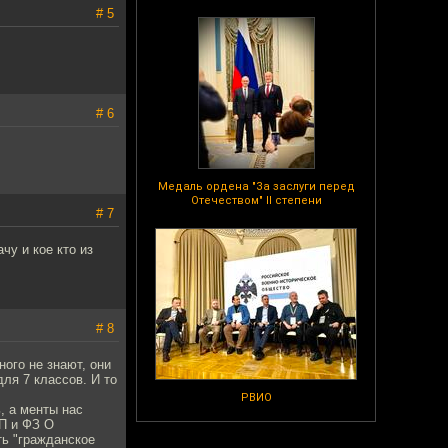
# 5
# 6
Медаль ордена "За заслуги перед
Отечеством" II степени
# 7
у и кое кто из
# 8
ного не знают, они
ля 7 классов. И то
РВИО
, а менты нас
АП и ФЗ О
ть "гражданское