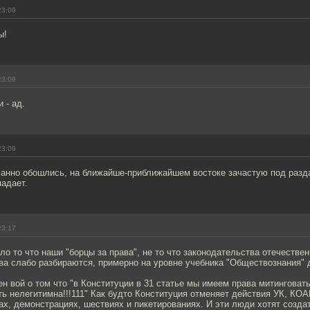
23:09
ы!
23:09
 - ад.
23:09
анно обошлись, на ближайше-приближайшем востоке зачастую под раздач
падает.
23:17
ло то что наши "борцы за права", не то что законодательства отечествен
ва слабо разбираются, примерно на уровне учебника "Обществознания" д
н вой о том что "в Конституции в 31 статье мы имеем права митинговать
ь нелегитимна!!!111" Как будто Конституция отменяет действия УК, КО
ах, демонстрациях, шествиях и пикетированиях. И эти люди хотят созда