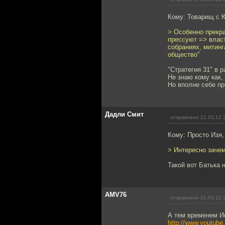
Кому: Товарищ с 
> Особенно прекра
прессуют => власт
собраниях, митинг
общество"
"Стратегия 31" в 
Не знаю кому как,
Но вполне себе пр
Дадли Смит
отправлено 21.03.12 
Кому: Просто Изя
> Интересно заче
Такой вот Батька 
AMV76
отправлено 21.03.12 
А тем временем Ис
http://www.youtub