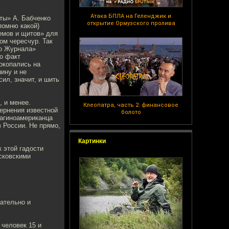
.
Атака БПЛА на Геленджик и
ты» А. Бабченко
открытие Ормузского пролива
помню какой)
емов и щитов» для
ом чересчур. Так
го Журнала»
но факт
окопались на
ину и не
ил, значит, и шить
 и менее.
Клеопатра, часть 2: финансовое
ернения известной
болото
вагиноамериканца
 России. Не прямо,
Картинки
к этой гадости
осковскими
ательно и
 человек 15 и