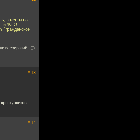
ть, а менты нас
АП и ФЗ О
ть "гражданское
иту собраний. :)))
# 13
 преступников
# 14