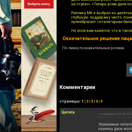
не стукач». «Теперь всем дали п
Реплику МК я выбрал из десятка
глубокую поддержку чисто поня
пренебрегает тоталитарная бело
Но если вам кажется, что в тако
Окончательное решение паца
По линку познавательные ролики.
Комментарии
cтраницы: 1 |
2
|
3
|
4
|
5
Цитата
отправлено 21.03.12 
Уважаемые читате
казнены двое мол