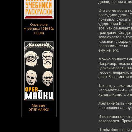
дряни, но при это
Это легче всего п
возбудили дело. Г
призывал сносить
удержания Красно
Советские
вот: как отмечае
учебники 1940-50х
гражданин Солдато
годов
заключается в том
Красной площади,
направлял ее на п
ему нечего.
Можно привести е
Например, можно 
церкви известным
Гессен, непричас
а как бы помогая 
Так вот, уважаемы
непричастным – не
хулиганками, а о 
Желание быть «не 
Магазин
профессиональную 
ОПЕРМАЙКИ
И вот именно с эт
разобрался. Прич
Чтобы больше ни у