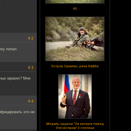
.
65
# 2
тку попал.
Остров Сахалин, река Найба
# 3
нных мразях? Мне
# 4
ифицировать это не
Медаль ордена "За заслуги перед
Отечеством" II степени