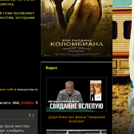
алистка.
ний тоже проявляют
нностям, которыми
Видео
дать сайт
в megagroup.ru
всего: 464,
Goblin
: 5
# 1
Дядя Вова про фильм "Свидание
вслепую"
де были жестоко
ает клеймить