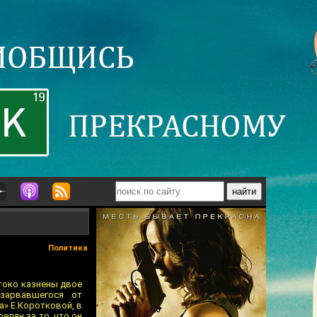
Политика
токо казнены двое
зарвавшегося от
» Е.Коротковой, в
елян за то, что он