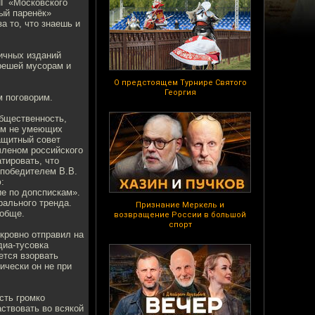
НГ «Московского
ый паренёк»
а то, что знаешь и
личных изданий
орешей мусорам и
О предстоящем Турнире Святого
Георгия
м поговорим.
общественность,
мом не умеющих
ащитный совет
членом российского
тировать, что
 победителем В.В.
:
е по допспискам».
рального тренда.
Признание Меркель и
ообще.
возвращение России в большой
спорт
окровно отправил на
диа-тусовка
ется взорвать
ически он не при
сть громко
ствовать во всякой