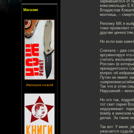
зарвавшегося от б
комсомольца» Е.Ко
Магазин
Владислав Ковалёв
молчишь, – смертн
Реплику МК я выбр
тоже проявляют гл
другим ценностям,
Но если вам кажет
Сначала – два сло
аргументируя что
считать жюльверн
России» (в которы
президентского со
вопрос об избран
Путин не имеет за
«широкомасштабны
Империя ножей
Так что в этом см
Нарушений – мног
Но это так, подро
тот свет парня Вл
недоумевает: паре
бомбу в минском м
делах. За такие м
Так вот. У меня, 
ужасается судьбе 