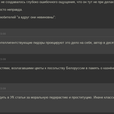
 не создавалось глубоко ошибочного ощущения, что он тут не при делах
осто неправда.
 любителей "а вдруг они невиновны":
23:00
интеллигентствующие пидоры проецируют это дело на себя, автор в деся
23:09
остями, возлагавшими цветы к посольству Белоруссии в память о казнё
23:09
дить в УК статьи за моральную педерастию и проституцию. Иначе класс