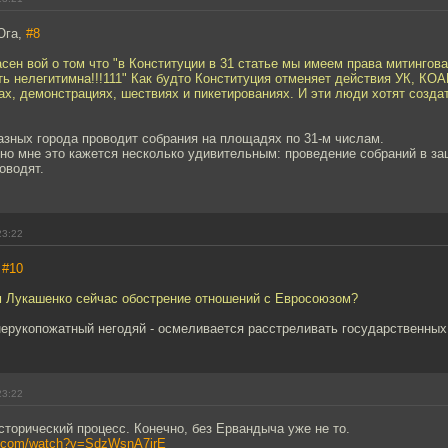
Юга,
#8
сен вой о том что "в Конституции в 31 статье мы имеем права митингова
ь нелегитимна!!!111" Как будто Конституция отменяет действия УК, КО
ах, демонстрациях, шествиях и пикетированиях. И эти люди хотят созда
разных города проводит собрания на площадях по 31-м числам.
 но мне это кажется несколько удивительным: проведение собраний в защ
оводят.
23:22
,
#10
м Лукашенко сейчас обострение отношений с Евросоюзом?
нерукопожатный негодяй - осмеливается расстреливать государственных
23:22
торический процесс. Конечно, без Ервандыча уже не то.
e.com/watch?v=SdzWsnA7irE