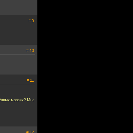
# 9
# 10
# 11
нённых мразях? Мне
# 12