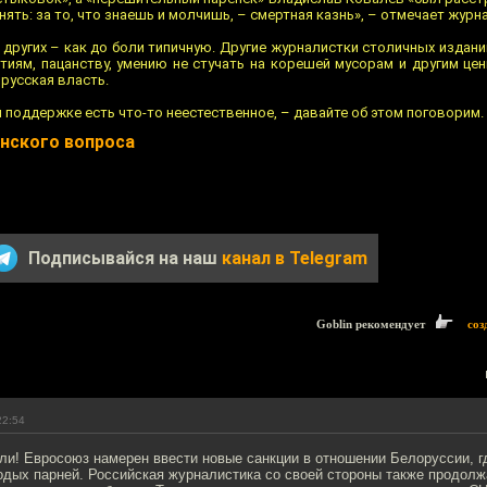
онять: за то, что знаешь и молчишь, – смертная казнь», – отмечает журн
 других – как до боли типичную. Другие журналистки столичных изда
тиям, пацанству, умению не стучать на корешей мусорам и другим це
русская власть.
й поддержке есть что-то неестественное, – давайте об этом поговорим.
нского вопроса
Подписывайся на наш
канал в Telegram
Goblin рекомендует
соз
22:54
ли! Евросоюз намерен ввести новые санкции в отношении Белоруссии, г
одых парней. Российская журналистика со своей стороны также продолж