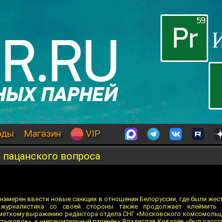
оды
Магазин
VIP
 пацанского вопроса
намерен ввести новые санкции в отношении Белоруссии, где были жес
 журналистика со своей стороны также продолжает клеймить 
по меткому выражению редактора отдела СНГ «Московского комсомольца
стыковок», а «нерешительный паренёк» Владислав Ковалёв «был расстр