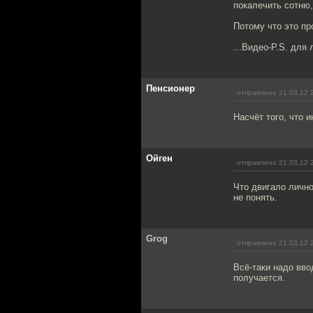
покалечить сотню,
Потому что это пр
...Видео-P.S. для
Пенсионер
отправлено 21.03.12 
Насчёт того, что 
Ойген
отправлено 21.03.12 
Что двигало личн
не понять.
Grog
отправлено 21.03.12 
Всё-таки надо вво
получается.