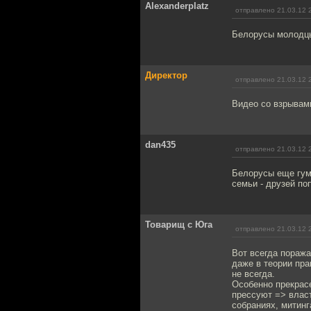
Alexanderplatz
отправлено 21.03.12 
Белорусы молодц
Директор
отправлено 21.03.12 
Видео со взрывами
dan435
отправлено 21.03.12 
Белорусы еще гум
семьи - друзей по
Товарищ с Юга
отправлено 21.03.12 
Вот всегда поража
даже в теории пра
не всегда.
Особенно прекрасе
прессуют => власт
собраниях, митинг