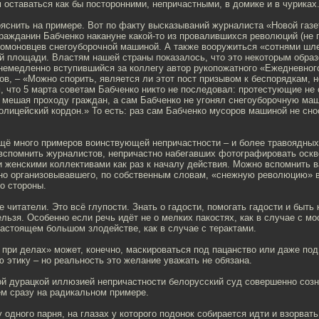
м оставаться как бы посторонними, непричастными, в домике и в чуриках
ояснить на примере. Вот по факту высказываний журналиста «Новой газе
ражданин Бабченко накануне какой-то из провалившихся революций (не 
 омоновцев снегоуборочной машиной. А также вооружиться «сотнями шл
й площади. Властям нашей страны показалось, что это некоторым образ
т немедленно вступившийся за коллегу автор рукопожатного «Ежедневно
в, – «Можно спорить, является ли этот пост призывом к беспорядкам, 
, что 5 марта советам Бабченко никто не последовал: протестующие не 
 мешая проходу граждан, а сам Бабченко не угонял снегоуборочную маш
олицейский кордон.» То есть: раз сам Бабченко мусоров машиной не снос
щё много примеров воинствующей непричастности – и более травоядных,
вспомнить журналистов, непричастно набегавших фотографировать оскв
и женскими коллективами как раз к началу действия. Можно вспомнить 
тно организовывавшего, по собственным словам, «снежную революцию» в
со стороны.
е читатели. Это всё глупости. Знать о гадости, помогать гадости и быть 
льзя. Особенно если речь идёт не о мелких пакостях, как в случае с м
настоящем большом злодействе, как в случае с терактами.
при делах» может, конечно, маскироваться под пацанство или даже под
этику – но реальность это желание уважать не обязана.
ой дурацкой иллюзией непричастности белорусский суд совершенно созн
ём сразу на радикальном примере.
 одного парня, на глазах у которого подонок собирается идти и взорвать