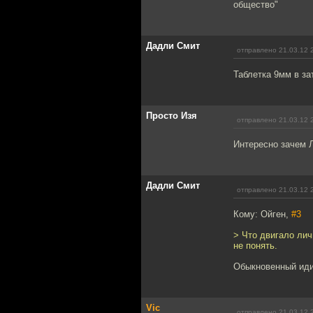
общество"
Дадли Смит
отправлено 21.03.12 
Таблетка 9мм в за
Просто Изя
отправлено 21.03.12 
Интересно зачем 
Дадли Смит
отправлено 21.03.12 
Кому: Ойген,
#3
> Что двигало ли
не понять.
Обыкновенный ид
Vic
отправлено 21.03.12 