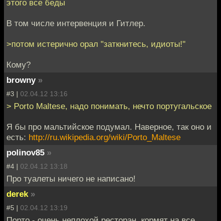
этого все беды
В том числе интервенция и Гитлер.
>потом истерично орал "заткнитесь, идиоты!"
Кому?
browny
»
#3 |
02.04.12 13:16
> Porto Maltese, надо понимать, нечто португальское
Я бы про мальтийское подумал. Наверное, так оно и
есть:
http://ru.wikipedia.org/wiki/Porto_Maltese
polinov85
»
#4 |
02.04.12 13:18
Про туалеты ничего не написано!
derek
»
#5 |
02.04.12 13:19
Порто - очень неплохой ресторан, кормят на все