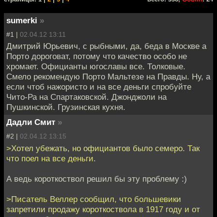
sumerki
»
#1 |
02.04.12 13:11
Дмитрий Юрьевич, с рыбными, да, беда в Москве а
Порто дороговат, потому что качество особо не
хромает. Официанты югославы все. Толковые.
Смело рекомендую Порто Мальтезе на Правды. Ну, а
если чтоб нажористо и на все деньги спробуйте
Чито-Ра на Спартаковской. Джонджоли на
Пушкинской. Грузинская кухня.
Дадли Смит
»
#2 |
02.04.12 13:15
>Хотел убежать, но официантов было семеро. Так
что поел на все деньги.
А ведь короткоствол решил бы эту проблему :)
>Писатель Веллер сообщил, что большевики
запретили продажу короткоствола в 1917 году и от