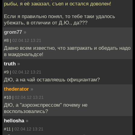
рыбы, я её заказал, съел и остался доволен!
Если я правильно понял, то тебе таки удалось
убежать, в отличии от Д.Ю., да???
grom77
»
#8 |
02.04.12 13:21
Давно всем известно, что завтракать и обедать надо
в макдональдсе!
truth
»
#9 |
02.04.12 13:21
ДЮ, а на чай оставляешь официантам?
thederator
»
#10 |
02.04.12 13:21
ДЮ, а "аэроэкспрессом" почему не
воспользовались?
hellosha
»
#11 |
02.04.12 13:21