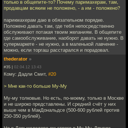
только в общепите-то? Почему паримахерам, там,
продавцам всяким не положено, - а им - положено?
парикмахерам даю в обязательном порядке.
Положено давать там, где тебя непосредственно
обслуживают потакая твоим желаниям. В общепите
где самообслуживание, наоборот давать не нужно. В
супермаркете - не нужно, а в маленькой лавченке -
можно, если торгаш расстарался и порадовал.
thederator
»
#35 |
02.04.12 13:43
Кому: Дадли Смит,
#20
> Мне как-то больше Му-Му
Му-му толковые. Но есть, по-моему, только в Москве
и не широко представлены. И средний счёт у них
выше чем в МакДональдсе (500-600 рублей против
250-350 рублей).
Но в Дерьмодедове ем строго в Му-Му. Другим