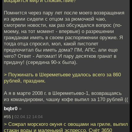
воцарится мир и спокойствие?
Помнится через пару лет после моего возвращения
из армии сидели с отцом за рюмочкой чаю,
смотрели новости, как раз обсуждался вопрос (по-
моему, на тот момент - впервые) о разрешении
гражданам иметь в своем распоряжении оружие. Я
тогда отца спросил, мол, какой пистолет
предпочитал бы иметь дома? ПМ, АПС, али еще
чего? Ответ - Автомат! И пару десятков гранат в
придачу! (середина 90-х была).
> Поужинать в Шереметьеве удалось всего за 860
рублей, праздник.
А я в марте 2008 г. в Шереметьево-1, возвращаясь
из командировки, чашку кофе выпил за 170 рублей ((
bqbr0
»
#55 |
02.04.12 14:04
> Сожрал морского окуня с овощами на гриле, выпил
стакан воды и маленький эспрессо. Счёт 3650