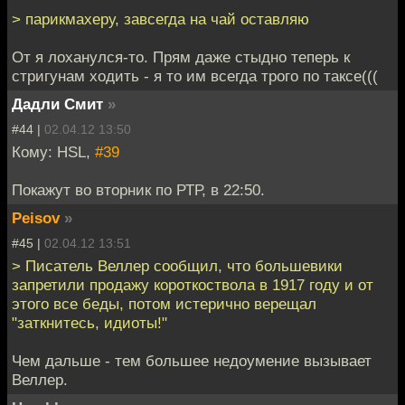
> парикмахеру, завсегда на чай оставляю
От я лоханулся-то. Прям даже стыдно теперь к
стригунам ходить - я то им всегда трого по таксе(((
Дадли Смит
»
#44 |
02.04.12 13:50
Кому: HSL,
#39
Покажут во вторник по РТР, в 22:50.
Peisov
»
#45 |
02.04.12 13:51
> Писатель Веллер сообщил, что большевики
запретили продажу короткоствола в 1917 году и от
этого все беды, потом истерично верещал
"заткнитесь, идиоты!"
Чем дальше - тем большее недоумение вызывает
Веллер.