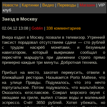
Новости
|
Картинки
|
Видео
|
Переводы
|
Магазин
|
VIP
клуб
Заезд в Москву
02.04.12 13:08
|
Goblin
|
338 комментариев
Вчера ездил в Москву, позвали в телевизор. Утренний
таксист порадовал отсутствием сдачи — сто рублей
с трудом наскрёб монетами, и безумным
навигатором, который выкриками сообщал о
пересчёте маршрута при движении строго прямо
примерно каждые три минуты. Добротная техника.
Прибыл на место, захотел перекусить, отвели в
ближайший ресторан. Называется Porto Maltese, что
на улице Правды. Подумалось, что это нечто
португальское. Потом подумалось, что мальтийское.
Оказалось югославское. Сожрал морского окуня с
овощами на гриле, выпил стакан воды и маленький
эспрессо. Счёт 3650 рублей. Хотел убежать, но