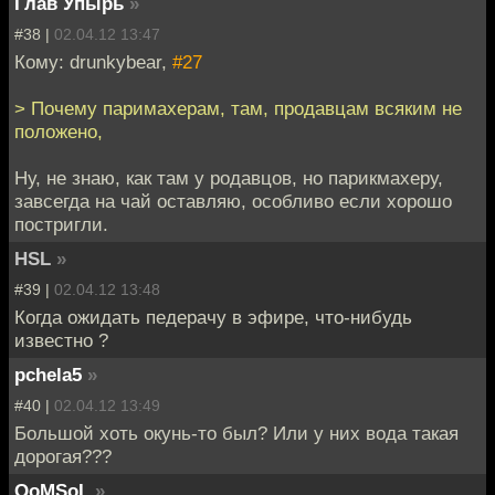
Глав Упырь
»
#38 |
02.04.12 13:47
Кому: drunkybear,
#27
> Почему паримахерам, там, продавцам всяким не
положено,
Ну, не знаю, как там у родавцов, но парикмахеру,
завсегда на чай оставляю, особливо если хорошо
постригли.
HSL
»
#39 |
02.04.12 13:48
Когда ожидать педерачу в эфире, что-нибудь
известно ?
pchela5
»
#40 |
02.04.12 13:49
Большой хоть окунь-то был? Или у них вода такая
дорогая???
QoMSoL
»