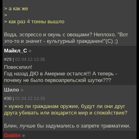
> а как же
>
> как раз 4 тонны вышло
Вода, эспрессо и окунь с овощами? Неплохо. "Вот
это-то и значит - культурный гражданин!"(С) ;)
Майкл_С
»
#29 |
02.04.12 13:36
Повеселил!
Год назад ДЮ в Америке остался!!! А теперь -
почему не было первоапрельской шутки???
Шило
»
#30 |
02.04.12 13:39
> нужно ли гражданам оружие, будут ли они друг
друга убивать или воцарится мир и спокойствие?
Блин, лучше бы задумались о запрете травматики.
Goblin
»