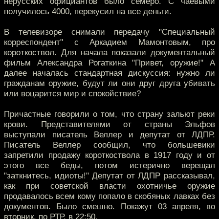
нерусских официантов было семеро. С чаевыми
получилось 4000, перекусил на все деньги.
В телевизоре снимали передачу "Специальный
корреспондент" с Аркадием Мамонтовым, про
короткоствол. Для начала показали документальный
фильм Александра Рогаткина "Привет, оружие!" А
далее началась стандартная дискуссия: нужно ли
гражданам оружие, будут ли они друг друга убивать
или воцарится мир и спокойствие?
Причастные говорили о том, что страну зальют реки
крови. Представителями от страны Эльфов
выступали писатель Веллер и депутат от ЛДПР.
Писатель Веллер сообщил, что большевики
запретили продажу короткоствола в 1917 году и от
этого все беды, потом истерично верещал
"заткнитесь, идиоты!" Депутат от ЛДПР рассказывал,
как при советской власти охотничье оружие
продавалось всем кому попало в скобяных лавках без
документов. Было смешно. Покажут 03 апреля, во
вторник, по РТР, в 22:50.