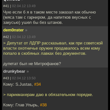
#41 |
02.04.12 13:49
Чую если б я в таком месте заказал как обычно
(мяса там с гарниром, да напитков вкусных с
закусью) ушел бы без штанов.
dem0nster
»
#42 |
02.04.12 13:49
> Депутат от ЛДПР рассказывал, как при советской
власти охотничье оружие продавалось всем кому
попало в скобяных лавках без документов.
дупетат был не Митрофанов?
drunkybear
»
#43 |
02.04.12 13:50
Кому: S.Justas,
#34
> парикмахерам даю в обязательном порядке.
Кому: Глав Упырь,
#38