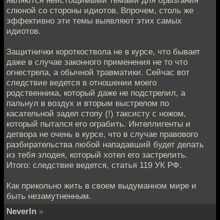
являются неистощимыми темами для брызгания
слюной со стороны идиотов. Впрочем, столь же
эффективно эти темы выявляют этих самых
идиотов.
Защитнички короткоствола не в курсе, что бывает
даже в случае законного применения не то что
огнестрела, а обычной травматики. Сейчас вот
следствие ведется в отношении моего
родственника, который даже не подстрелил, а
пальнул в воздух и вторым выстрелом по
касательной задел стопу (!) таксисту с ножом,
который пытался его ограбить. Интеллигенты и
детвора не очень в курсе, что в случае правового
разбирательства любой нападавший будет делать
из тебя злодея, который хотел его застрелить.
Итого: следствие ведется, статья 119 УК РФ.
Как прикольно жить в своем выдуманном мире и
быть незамутненным.
NeverIn
»