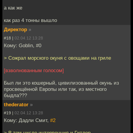
а как же
как раз 4 тонны вышло
Директор
»
#18 |
02.04.12 13:28
Кому: Goblin, #0
> Сожрал морского окуня с овощами на гриле
[взволнованным голосом]
Был ли это кошерный, цивилизованный окунь из
просвещённой Европы или так, из местного
быдла???
thederator
»
#19 |
02.04.12 13:28
Кому: Дадли Смит,
#2
> В том числе интервенция и Гитлер.