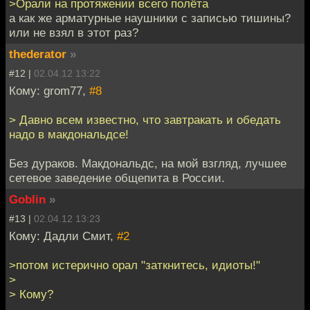
>Орали на протяжении всего полёта
а как же арматурные наушники с записью тишины?
или не взял в этот раз?
thederator
»
#12 |
02.04.12 13:22
Кому: grom77,
#8
> Давно всем известно, что завтракать и обедать
надо в макдональдсе!
Без дураков. Макдональдс, на мой взгляд, лучшее
сетевое заведение общепита в России.
Goblin
»
#13 |
02.04.12 13:23
Кому: Дадли Смит,
#2
>потом истерично орал "заткнитесь, идиоты!"
>
> Кому?