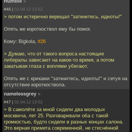
Humble
»
#46 |
02.04.12 13:52
> потом истерично верещал "заткнитесь, идиоты!"
Опять же короткоствол ему бы помог.
Кому: Bigkola,
#26
> Думаю, что от такого вопроса настоящие
либералы зависают на какое-то время, а потом
закатывая глаза с воплями убегают.
Опять же с криками "заткнитесь, идиоты!" и сетуя на
отсутствие короткоствола.
namelessgrey
»
#47 |
02.04.12 13:52
> В самолёте за мной сидели два молодых
москвича, лет 25. Разговаривали оба с такой
громкостью, будто сидели в разных концах салона.
Это верная примета современной, не стеснённой