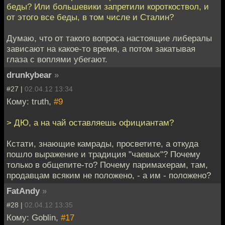
беды? Или большевики запретили короткоствол, и
от этого все беды, в том числе и Сталин?
Думаю, что от такого вопроса настоящие либералы
зависают на какое-то время, а потом закатывая
глаза с воплями убегают.
drunkybear
»
#27 |
02.04.12 13:34
Кому: truth,
#9
> ДЮ, а на чай оставляешь официантам?
Кстати, знающие камрады, просветите, а откуда
пошло выражение и традиция "чаевых"? Почему
только в общепите-то? Почему паримахерам, там,
продавцам всяким не положено, - а им - положено?
FatAndy
»
#28 |
02.04.12 13:35
Кому: Goblin,
#17