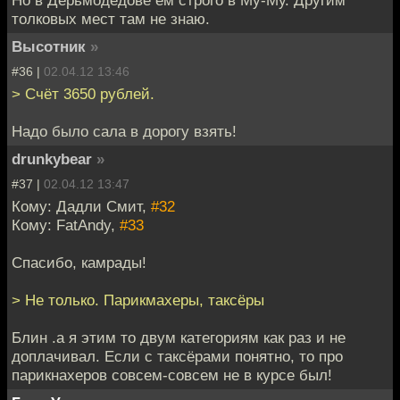
толковых мест там не знаю.
Высотник
»
#36 |
02.04.12 13:46
> Счёт 3650 рублей.
Надо было сала в дорогу взять!
drunkybear
»
#37 |
02.04.12 13:47
Кому: Дадли Смит,
#32
Кому: FatAndy,
#33
Спасибо, камрады!
> Не только. Парикмахеры, таксёры
Блин .а я этим то двум категориям как раз и не
доплачивал. Если с таксёрами понятно, то про
парикнахеров совсем-совсем не в курсе был!