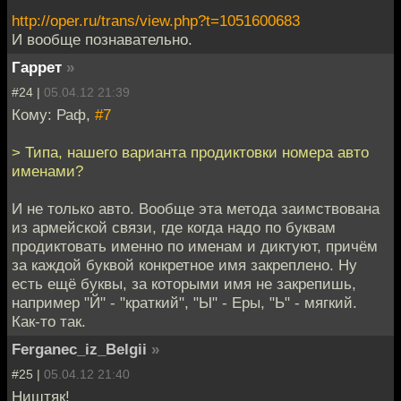
http://oper.ru/trans/view.php?t=1051600683
И вообще познавательно.
Гаррет
»
#24 |
05.04.12 21:39
Кому: Раф,
#7
> Типа, нашего варианта продиктовки номера авто
именами?
И не только авто. Вообще эта метода заимствована
из армейской связи, где когда надо по буквам
продиктовать именно по именам и диктуют, причём
за каждой буквой конкретное имя закреплено. Ну
есть ещё буквы, за которыми имя не закрепишь,
например "Й" - "краткий", "Ы" - Еры, "Ь" - мягкий.
Как-то так.
Ferganec_iz_Belgii
»
#25 |
05.04.12 21:40
Ништяк!