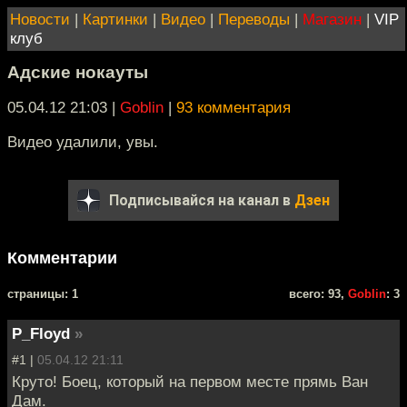
Новости
|
Картинки
|
Видео
|
Переводы
|
Магазин
|
VIP
клуб
Адские нокауты
05.04.12 21:03
|
Goblin
|
93 комментария
Видео удалили, увы.
Подписывайся на канал в
Дзен
Комментарии
cтраницы: 1
всего: 93,
Goblin
: 3
P_Floyd
»
#1 |
05.04.12 21:11
Круто! Боец, который на первом месте прямь Ван
Дам.