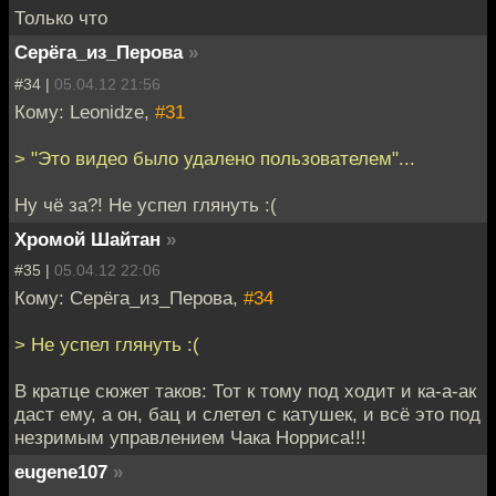
Только что
Серёга_из_Перова
»
#34 |
05.04.12 21:56
Кому: Leonidze,
#31
> "Это видео было удалено пользователем"...
Ну чё за?! Не успел глянуть :(
Хромой Шайтан
»
#35 |
05.04.12 22:06
Кому: Серёга_из_Перова,
#34
> Не успел глянуть :(
В кратце сюжет таков: Тот к тому под ходит и ка-а-ак
даст ему, а он, бац и слетел с катушек, и всё это под
незримым управлением Чака Норриса!!!
eugene107
»