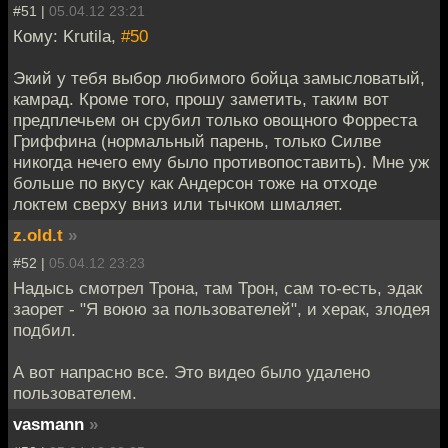
#51 |
05.04.12 23:21
Кому: Krutila,
#50
Экий у тебя выбор любимого бойца замысловатый,
камрад. Кроме того, прошу заметить, таким вот
предплечьем он срубил только овощного Форреста
Гриффина (нормальный парень, только Силве
никогда нечего ему было противопоставить). Мне уж
больше по вкусу как Андерсон тоже на отходе
локтем сверху вниз или тычком шмаляет.
z.old.t
»
#52 |
05.04.12 23:23
Надысь смотрел Трона, там Трон, сам то-есть, эдак
заорет - "Я воюю за пользователей", и херак, злодея
подбил.
А вот напрасно все. Это видео было удалено
пользователем.
vasmann
»