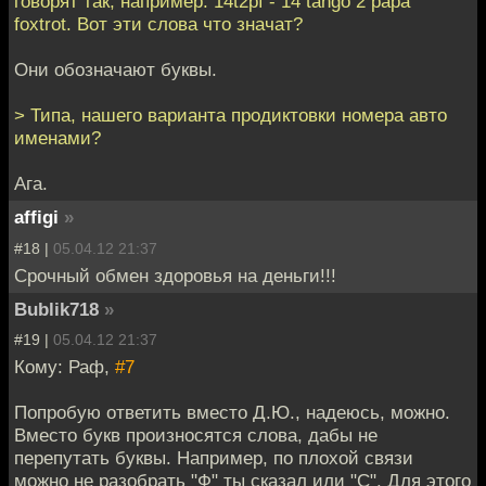
говорят так, например: 14t2pf - 14 tango 2 papa
foxtrot. Вот эти слова что значат?
Они обозначают буквы.
> Типа, нашего варианта продиктовки номера авто
именами?
Ага.
affigi
»
#18 |
05.04.12 21:37
Срочный обмен здоровья на деньги!!!
Bublik718
»
#19 |
05.04.12 21:37
Кому: Раф,
#7
Попробую ответить вместо Д.Ю., надеюсь, можно.
Вместо букв произносятся слова, дабы не
перепутать буквы. Например, по плохой связи
можно не разобрать "Ф" ты сказал или "С". Для этого