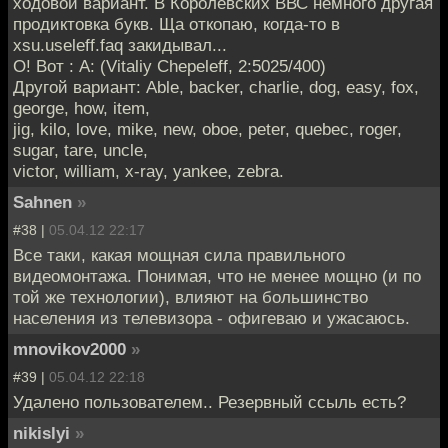
ходовой вариант. В Королевских ВВС немного другая
продиктовка букв. Ща откопаю, когда-то в
xsu.useleff.faq закидывал...
О! Вот : A: (Vitaliy Chepeleff, 2:5025/400)
Другой вариант: Able, backer, charlie, dog, easy, fox,
george, how, item,
jig, kilo, love, mike, new, oboe, peter, quebec, roger,
sugar, tare, uncle,
victor, william, x-ray, yankee, zebra.
Sahnen
»
#38 |
05.04.12 22:17
Все таки, какая мощная сила правильного
видеомонтажа. Понимая, что не менее мощно (и по
той же технологии), влияют на большинство
населения из телевизора - офигеваю и ужасаюсь.
mnovikov2000
»
#39 |
05.04.12 22:18
Удалено пользователем.. Резервный ссыль есть?
nikislyi
»