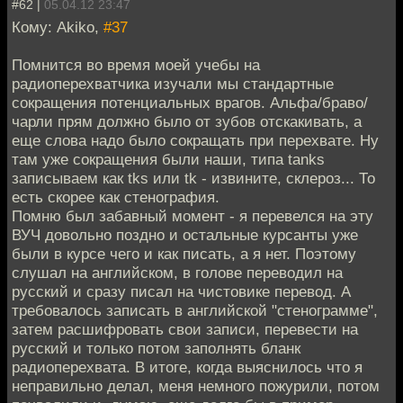
#62 |
05.04.12 23:47
Кому: Akiko,
#37
Помнится во время моей учебы на
радиоперехватчика изучали мы стандартные
сокращения потенциальных врагов. Альфа/браво/
чарли прям должно было от зубов отскакивать, а
еще слова надо было сокращать при перехвате. Ну
там уже сокращения были наши, типа tanks
записываем как tks или tk - извините, склероз... То
есть скорее как стенография.
Помню был забавный момент - я перевелся на эту
ВУЧ довольно поздно и остальные курсанты уже
были в курсе чего и как писать, а я нет. Поэтому
слушал на английском, в голове переводил на
русский и сразу писал на чистовике перевод. А
требовалось записать в английской "стенограмме",
затем расшифровать свои записи, перевести на
русский и только потом заполнять бланк
радиоперехвата. В итоге, когда выяснилось что я
неправильно делал, меня немного пожурили, потом