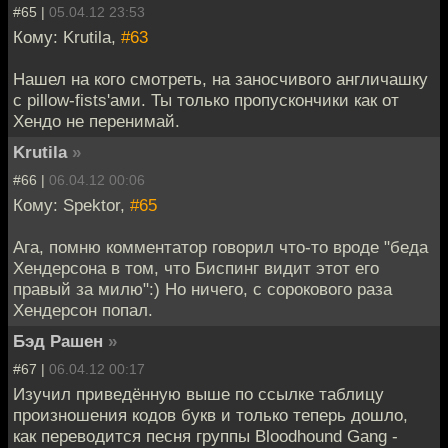
#65 |
05.04.12 23:53
Кому: Krutila,
#63
Нашел на кого смотреть, на заносчивого англичашку
с pillow-fists'ами. Ты только пропускончики как от
Хендо не перенимай.
Krutila
»
#66 |
06.04.12 00:06
Кому: Spektor,
#65
Ага, помню комментатор говорил что-то вроде "беда
Хендерсона в том, что Биспинг видит этот его
правый за милю":) Но ничего, с сорокового раза
Хендерсон попал.
Бэд Рашен
»
#67 |
06.04.12 00:17
Изучил приведённую выше по ссылке таблицу
произношения кодов букв и только теперь дошло,
как переводится песня группы Bloodhound Gang -