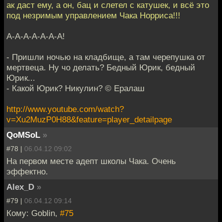
ак даст ему, а он, бац и слетел с катушек, и всё это
под незримым управлением Чака Норриса!!!
А-А-А-А-А-А-А!
- Пришли ночью на кладбище, а там черепушка от
мертвеца. Ну чо делать? Бедный Юрик, бедный
Юрик...
- Какой Юрик? Никулин? © Ералаш
http://www.youtube.com/watch?
v=Xu2MuzP0H88&feature=player_detailpage
QoMSoL
»
#78 |
06.04.12 09:02
На первом месте адепт школы Чака. Очень
эффектно.
Alex_D
»
#79 |
06.04.12 09:14
Кому: Goblin,
#75