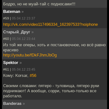
Бодро, но не муай-тай с подносами!!!
Bateman
»
#59 |
05.04.12 23:37
http://vk.com/video117496334_162397533?noiphone
Старый_Друг
»
#60 |
05.04.12 23:44
Из той же оперы, хоть и постановочное, но всё равно
красиво
http://youtu.be/fDkFJhmJbOg
Spektor
»
#61 |
05.04.12 23:45
Кому: Korsar,
#56
Своими словами: пятеро - туловища, пятеро руки
поднимают! А вообще, сорри, только-только все
работало.
Banderas
»