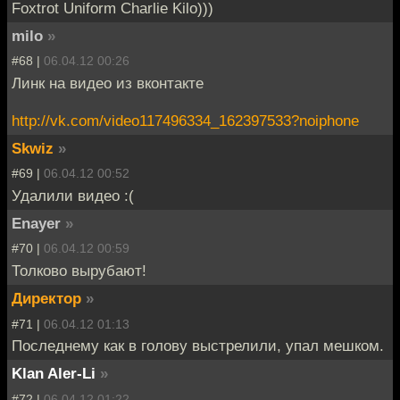
Foxtrot Uniform Charlie Kilo)))
milo
»
#68 |
06.04.12 00:26
Линк на видео из вконтакте
http://vk.com/video117496334_162397533?noiphone
Skwiz
»
#69 |
06.04.12 00:52
Удалили видео :(
Enayer
»
#70 |
06.04.12 00:59
Толково вырубают!
Директор
»
#71 |
06.04.12 01:13
Последнему как в голову выстрелили, упал мешком.
Klan Aler-Li
»
#72 |
06.04.12 01:22