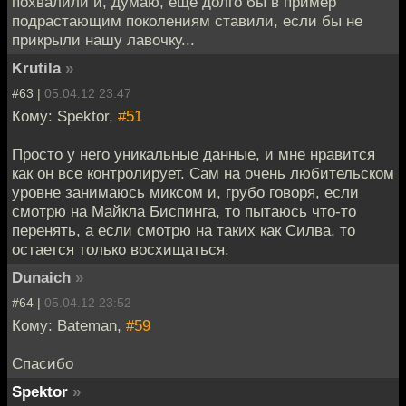
похвалили и, думаю, еще долго бы в пример
подрастающим поколениям ставили, если бы не
прикрыли нашу лавочку...
Krutila
»
#63 |
05.04.12 23:47
Кому: Spektor,
#51
Просто у него уникальные данные, и мне нравится
как он все контролирует. Сам на очень любительском
уровне занимаюсь миксом и, грубо говоря, если
смотрю на Майкла Биспинга, то пытаюсь что-то
перенять, а если смотрю на таких как Силва, то
остается только восхищаться.
Dunaich
»
#64 |
05.04.12 23:52
Кому: Bateman,
#59
Спасибо
Spektor
»