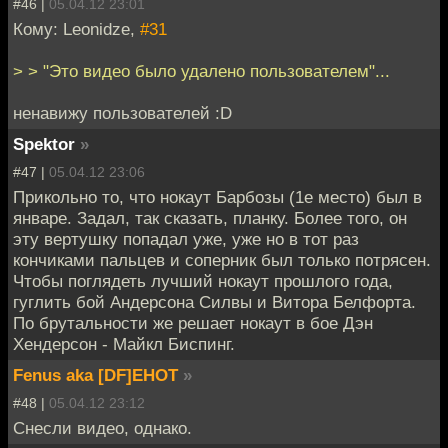
#46 |
05.04.12 23:01
Кому: Leonidze,
#31
> > "Это видео было удалено пользователем"...
ненавижу пользователей :D
Spektor
»
#47 |
05.04.12 23:06
Прикольно то, что нокаут Барбозы (1е место) был в
январе. Задал, так сказать, планку. Более того, он
эту вертушку попадал уже, уже но в тот раз
кончиками пальцев и соперник был только потрясен.
Чтобы поглядеть лучший нокаут прошлого года,
гуглить бой Андерсона Силвы и Витора Белфорта.
По брутальности же решает нокаут в бое Дэн
Хендерсон - Майкл Биспинг.
Fenus aka [DF]EHOT
»
#48 |
05.04.12 23:12
Снесли видео, однако.