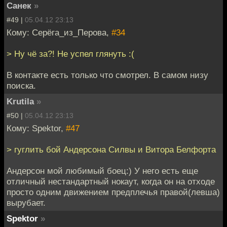
Санек
»
#49 |
05.04.12 23:13
Кому: Серёга_из_Перова,
#34
> Ну чё за?! Не успел глянуть :(
В контакте есть только что смотрел. В самом низу
поиска.
Krutila
»
#50 |
05.04.12 23:13
Кому: Spektor,
#47
> гуглить бой Андерсона Силвы и Витора Белфорта
Андерсон мой любимый боец:) У него есть еще
отличный нестандартный нокаут, когда он на отходе
просто одним движением предплечья правой(левша)
вырубает.
Spektor
»