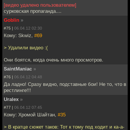
[видео удалено пользователем]
сурковская пропаганда....
Goblin
»
#75 |
06.04.12 02:30
Кому: Skwiz,
#69
> Удалили видео :(
Они боятся, когда очень много просмотров.
SaintManiac
»
#76 |
06.04.12 04:48
Да ладно! Сразу видно, подставные бои! Не то, что в
рестлинге!!!
Uralex
»
#77 |
06.04.12 07:45
Кому: Хромой Шайтан,
#35
> В кратце сюжет таков: Тот к тому под ходит и ка-а-