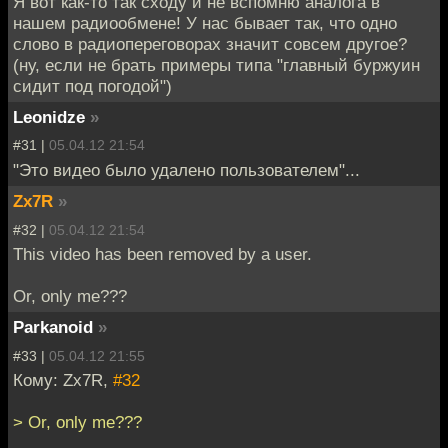
Я вот как-то так сходу и не вспомню аналога в
нашем радиообмене! У нас бывает так, что одно
слово в радиопереговорах значит совсем другое?
(ну, если не брать примеры типа "главный буржуин
сидит под погодой")
Leonidze
»
#31 |
05.04.12 21:54
"Это видео было удалено пользователем"...
Zx7R
»
#32 |
05.04.12 21:54
This video has been removed by a user.
Or, only me???
Parkanoid
»
#33 |
05.04.12 21:55
Кому: Zx7R,
#32
> Or, only me???