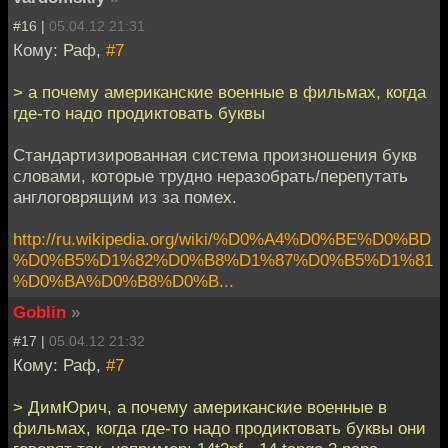
#16 |
05.04.12 21:31
Кому: Раф,
#7
> а почему американские военные в фильмах, когда
где-то надо продиктовать буквы
Стандартизированная система произношения букв
словами, которые трудно неразобрать/перепутать
англоговрящим из за помех.
http://ru.wikipedia.org/wiki/%D0%A4%D0%BE%D0%BD
%D0%B5%D1%82%D0%B8%D1%87%D0%B5%D1%81
%D0%BA%D0%B8%D0%B...
Goblin
»
#17 |
05.04.12 21:32
Кому: Раф,
#7
> ДимЮрич, а почему американские военные в
фильмах, когда где-то надо продиктовать буквы они