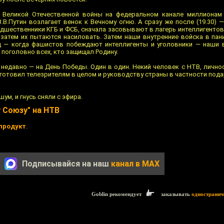
а Великой Отечественной войны на федеральном канале миллионам 
В.В.Путин возлагает венок к Вечному огню. А сразу же после (19.30) 
едшественники КГБ и ФСБ, сначала засовывают в лагерь интеллигентов
, затем их пытаются насиловать. Затем наши внутренние войска в пан
ец — когда фашистов побеждают интеллигенты и уголовники — наши 
поголовно всех, кто защищал Родину.
недавно — на День Победы. Один в один. Некий человек с НТВ, лично
готовил телезрителям в целом и руководству страны в частности под
ум, и гнусь сняли с эфира.
 Союзу" на НТВ
продукт
.
Подписывайся на наш
канал в MAX
Goblin рекомендует
заказывать
одностранич