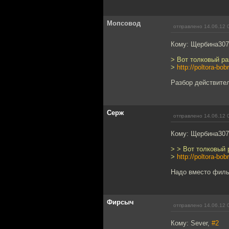
Мопсовод
отправлено 14.06.12 
Кому: Щербина30
> Вот толковый ра
>
http://poltora-bo
Разбор действите
Серж
отправлено 14.06.12 
Кому: Щербина30
> > Вот толковый 
>
http://poltora-bo
Надо вместо филь
Фирсыч
отправлено 14.06.12 
Кому: Sever,
#2