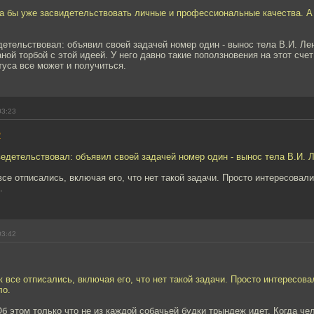
а бы уже засвидетельствовать личные и профессиональные качества. А 
детельствовал: объявил своей задачей номер один - вынос тела В.И. Ле
аной торбой с этой идеей. У него давно такие поползновения на этот счет
туса все может и получиться.
03:23
2
ведетельствовал: объявил своей задачей номер один - вынос тела В.И. 
все отписались, включая его, что нет такой задачи. Просто интересовали
.
03:42
к все отписались, включая его, что нет такой задачи. Просто интересов
ло.
б этом только что не из каждой собачьей будки трындеж идет. Когда че