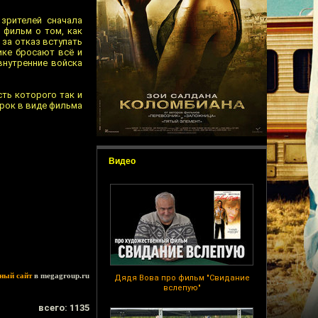
зрителей сначала
— фильм о том, как
 за отказ вступать
ике бросают всё и
внутренние войска
сть которого так и
арок в виде фильма
Видео
ный сайт
в megagroup.ru
Дядя Вова про фильм "Свидание
вслепую"
всего: 1135