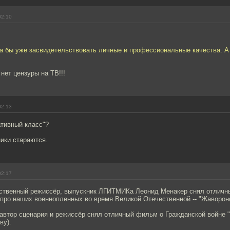
02:10
а бы уже засвидетельствовать личные и профессиональные качества. А 
 нет цензуры на ТВ!!!
02:13
ативный класс"?
ики стараются.
02:17
мственный режиссёр, выпускник ЛГИТМИКа Леонид Менакер снял отличн
 про наших военнопленных во время Великой Отечественной -- "Жаворон
оавтор сценария и режиссёр снял отличный фильм о Гражданской войне "
ву).