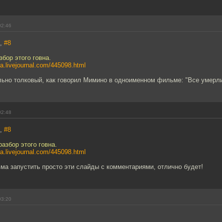
02:46
7,
#8
збор этого говна.
bra.livejournal.com/445098.html
льно толковый, как говорил Мимино в одноименном фильме: "Все умерли
02:48
7,
#8
разбор этого говна.
bra.livejournal.com/445098.html
ма запустить просто эти слайды с комментариями, отлично будет!
03:20