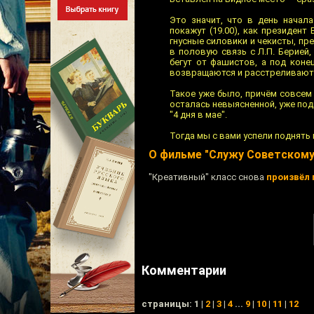
Это значит, что в день начал
покажут (19.00), как президент 
гнусные силовики и чекисты, пр
в половую связь с Л.П. Берией
бегут от фашистов, а под кон
возвращаются и расстреливают 
Такое уже было, причём совсем 
осталась невыясненной, уже под
"4 дня в мае".
Тогда мы с вами успели поднять ш
О фильме "Служу Советскому
"Креативный" класс снова
произвёл 
Комментарии
cтраницы: 1 |
2
|
3
|
4
...
9
|
10
|
11
|
12