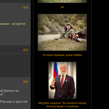
65
# 4
иначе - остается
# 5
Остров Сахалин, река Найба
# 6
ый фильм на
ок".
Рассказ о простой
Медаль ордена "За заслуги перед
Отечеством" II степени