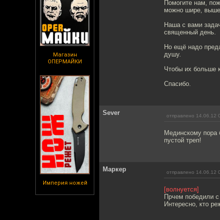
Помогите нам, пож
можно шире, выше
Наша с вами задач
священный день.
Но ещё надо преда
душу.
Магазин
ОПЕРМАЙКИ
Чтобы их больше к
Спасибо.
Sever
отправлено 14.06.12 
Мединскому пора 
пустой треп!
Маркер
отправлено 14.06.12 
Империя ножей
[волнуется]
Прчем победили с 
Интересно, кто ре