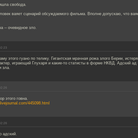
ришла свобода.
ловек ваяет сценарий обсуждаемого фильма. Вполне допускаю, что ваяе
а -- очевидное зло.
02:23
аму этого гуано по телику. Гигантская мрачная рожа злого Берии, истер
ктер, играющий Глухаря и какие-то статисты в форме НКВД. Адский ад 
 зла.
02:26
ор этого говна.
a.livejournal.com/445098.html
02:26
 адский.