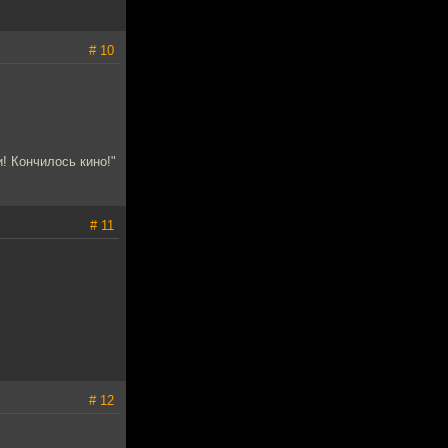
# 10
! Кончилось кино!"
# 11
# 12