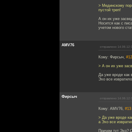
> Мединскому пор
пустой треп!
А он их уже засве
Носится как с пис
учетом нового ста
AMV76
отправлено 14.06.12 
Кому: Фирсыч,
#1
> А он их уже зас
Да уже вроде как 
Эхо все извратило
Фирсыч
отправлено 14.06.12 
Кому: AMV76,
#13
> Да уже вроде ка
а Эхо все изврати
Причем тут Эхо? О