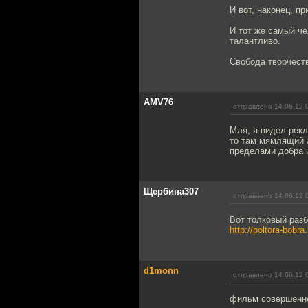
И вот, наконец, п
И тот же самый че
талантливо.
Свобода творчеств
AMV76
отправлено 14.06.12 
Мля, я видел рекл
то там мямлящий а
пределами добра и
Щербина307
отправлено 14.06.12 
Вот толковый разб
http://poltora-bobr
d1monn
отправлено 14.06.12 
фильм совершенно