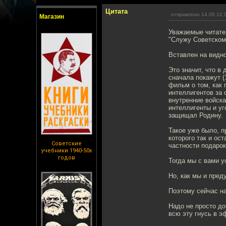
Цитата
отправлено 14.06.12 
Магазин
Уважаемые читател
"Служу Советском
Вставлен на видно
Это значит, что 
сначала покажут (1
фильм о том, как 
интеллигентов за 
внутренние войска
интеллигенты и уг
защищал Родину.
Такое уже было, п
которого так и ос
Советские
частности подарок
учебники 1940-50х
годов
Тогда мы с вами у
Но, как мы и пред
Поэтому сейчас на
Надо не просто до
всю эту гнусь в э