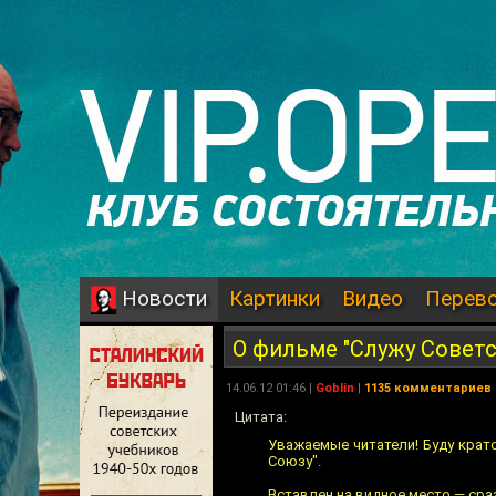
Картинки
Видео
Перев
Новости
О фильме "Служу Советс
14.06.12 01:46 |
Goblin
|
1135 комментариев
Цитата:
Уважаемые читатели! Буду крато
Союзу".
Вставлен на видное место — сра