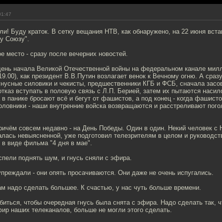
01:47
и! Буду краток. В сетку вещания НТВ, как обнаружено, на 22 июня вст
у Союзу".
е место - сразу после вечерних новостей.
в день начала Великой Отечественной войны на федеральном канале мил
9.00), как президент В.В.Путин возлагает венок к Вечному огню. А сразу 
гнусные силовики и чекисты, предшественники КГБ и ФСБ, сначала засо
отказ вступать в половую связь с Л.П. Берией, затем их пытаются насил
 в панике бросают всё и бегут от фашистов, а под конец - когда фашис
оловники - наши внутренние войска возвращаются и расстреливают погол
ричём совсем недавно - на День Победы. Один в один. Некий человек с 
талась невыясненной, уже подготовил телезрителям в целом и руководст
 в виде фильма "4 дня в мае".
спели поднять шум, и гнусь сняли с эфира.
упреждали - они опять просачиваются. Они даже не очень испугались.
м надо сделать большее. К счастью, у нас чуть больше времени.
биться, чтобы очередная гнусь была снята с эфира. Надо сделать так, чт
фир наших телеканалов, больше не могли этого сделать.