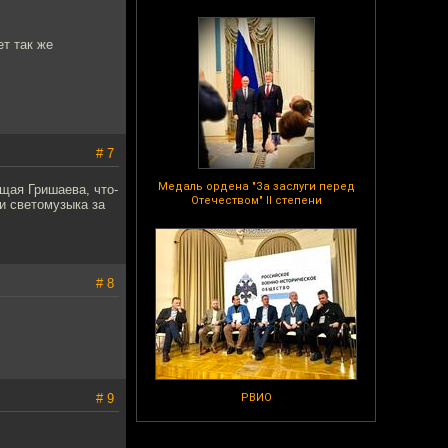
т так же
# 7
Медаль ордена "За заслуги перед
ящая Гришаева, что-
Отечеством" II степени
и светомузыка за
# 8
# 9
РВИО