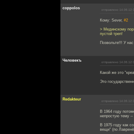
coppolos
отправлено 14.06.12 
Кому: Sever,
#2
> Мединскому пор
пустой треп!
Позвольте!!! У нас
Человекъ
отправлено 14.06.12 
Какой же это "кре
Это государственн
Redakteur
отправлено 14.06.12 
В 1964 году пото
непростую тему --
В 1975 году как с
вещи" (по Лавренё