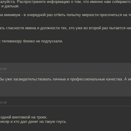
алуйста. Распространите информацию о том, что именно нам собираются
 и дальше.
а минимум - в очередной раз отбить попытку мерзости просочиться на 
ть гласности имена и должности тех, кто уже во второй раз пытается на
 телевизору близко не подпускали.
02:06
бы уже засвидетельствовать личные и профессиональные качества. А ин
02:08
одной винтовкой на троих.
жисер и кто дал денег на такую гнусь.