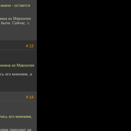
иначе - остается
нина из Мавзолея.
 были. Сейчас, с
# 13
Ленина из Мавзолея
сь его мнением, а
# 14
ались его мнением,
ловек приходит на