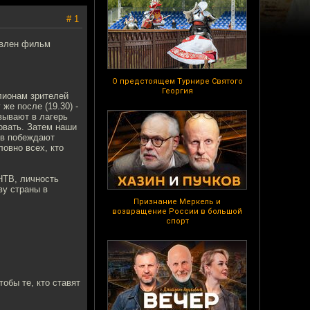
# 1
авлен фильм
О предстоящем Турнире Святого
Георгия
лионам зрителей
же после (19.30) -
вывают в лагерь
овать. Затем наши
тов побеждают
овно всех, кто
НТВ, личность
ву страны в
Признание Меркель и
возвращение России в большой
спорт
обы те, кто ставят