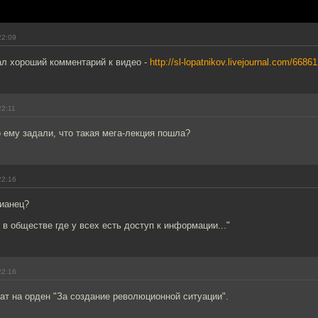
22:09
ал хороший комментарий к видео -
http://sl-lopatnikov.livejournal.com/6686
22:11
о ему задали, что такая мега-лекция пошла?
22:16
ианец?
 в обществе где у всех есть доступ к информации..."
22:16
ат на орден "За создание революционной ситуации".