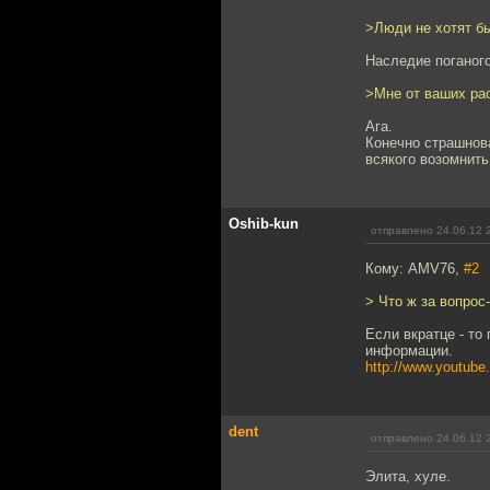
>Люди не хотят б
Наследие поганого
>Мне от ваших ра
Ага.
Конечно страшнов
всякого возомнить
Oshib-kun
отправлено 24.06.12 
Кому: AMV76,
#2
> Что ж за вопрос
Если вкратце - то
информации.
http://www.youtub
dent
отправлено 24.06.12 
Элита, хуле.