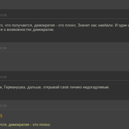
22:26
Это, что получается, демократия - это плохо. Значит нас наебали. И один
ся о возможностях демократии.
22:26
22:29
и, Германушка, дальше, открывай своё личико недогадливым.
22:29
15
тся, демократия - это плохо.