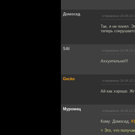
Домосед
отправлено 24.06.12 
Так, я не понял. 
теперь сокрушает
SAI
отправлено 24.06.12 
Аххуительно!!!
Gecko
отправлено 24.06.12 
Ай как хорошо. Жг
Муромец
отправлено 24.06.12 
Кому: Домосед,
#
> Это, что получае