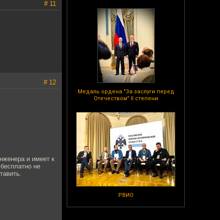
# 11
# 12
Медаль ордена "За заслуги перед
Отечеством" II степени
нженера и имеет к
 бесплатно не
тавить.
РВИО