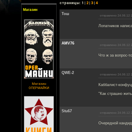
cтраницы: 1 |
2
|
3
|
4
Магазин
Тош
отправлено 24.06.12 
Лопатников напис
AMV76
отправлено 24.06.12 
Что ж за вопрос-т
QWE-2
отправлено 24.06.12 
Магазин
Каббалист-конфуц
ОПЕРМАЙКИ
"Как страшно жить
Stu67
отправлено 24.06.12 
Очередной кандид