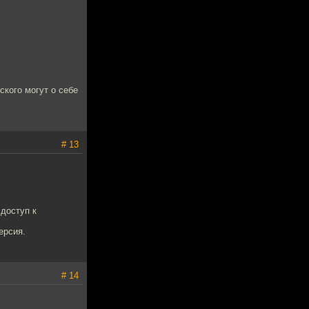
кого могут о себе
# 13
 доступ к
ерсия.
# 14