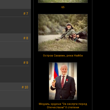
65
# 7
# 8
Остров Сахалин, река Найба
# 9
# 10
Медаль ордена "За заслуги перед
Отечеством" II степени