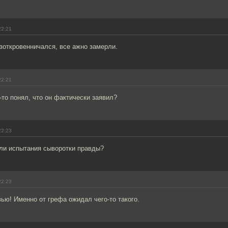
22:21
азоткровенничался, все ажно замерли.
22:21
-то понял, что он фактически заявил?
22:23
ли испытания сыворотки правды?
22:23
ью! Именно от грефа ожидал чего-то такого.