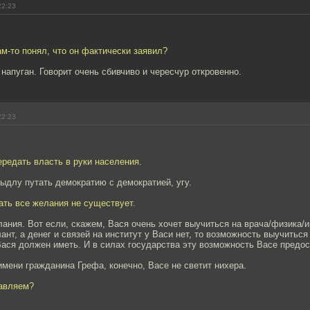
22:23
ам-то понял, что он фактически заявил?
 напуган. Говорит очень сбивчиво и чересчур откровенно.
22:23
редать власть в руки населения.
ыдлу путать демократию с демократией, угу.
ать все желания не существует.
лания. Вот если, скажем, Вася очень хочет выучиться на врача/физика/и
ант, а денег и связей на институт у Васи нет, то возможность выучиться
ася должен иметь. И в силах государства эту возможность Васе предос
имени гражданина Грефа, конечно, Васе не светит нихера.
авляем?