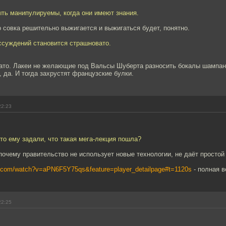
ыть манипулируемы, когда они имеют знания.
 совка решительно выжигается и выжигаться будет, понятно.
ссуждений становится страшновато.
ато. Лакеи не желающие под Вальсы Шуберта разносить бокалы шампанс
, да. И тогда захрустят французские булки.
22:23
-то ему задали, что такая мега-лекция пошла?
 почему правительство не использует новые технологии, не даёт простой
e.com/watch?v=aPN6F5Y75qs&feature=player_detailpage#t=1120s
- полная в
22:25