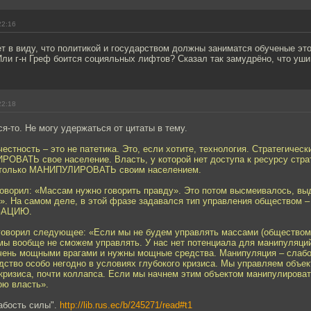
22:16
ет в виду, что политикой и государством должны заниматся обученые эт
ли г-н Греф боится социяльных лифтов? Сказал так замудрёно, что уши
22:18
я-то. Не могу удержаться от цитаты в тему.
честность – это не патетика. Это, если хотите, технология. Стратегическ
ОВАТЬ свое население. Власть, у которой нет доступа к ресурсу стра
т только МАНИПУЛИРОВАТЬ своим населением.
говорил: «Массам нужно говорить правду». Это потом высмеивалось, вы
». На самом деле, в этой фразе задавался тип управления обществом
ЗАЦИЮ.
, говорил следующее: «Если мы не будем управлять массами (обществом
мы вообще не сможем управлять. У нас нет потенциала для манипуляций
очень мощными врагами и нужны мощные средства. Манипуляция – слабо
дство особо негодно в условиях глубокого кризиса. Мы управляем объе
кризиса, почти коллапса. Если мы начнем этим объектом манипулироват
вою власть».
абость силы".
http://lib.rus.ec/b/245271/read#t1