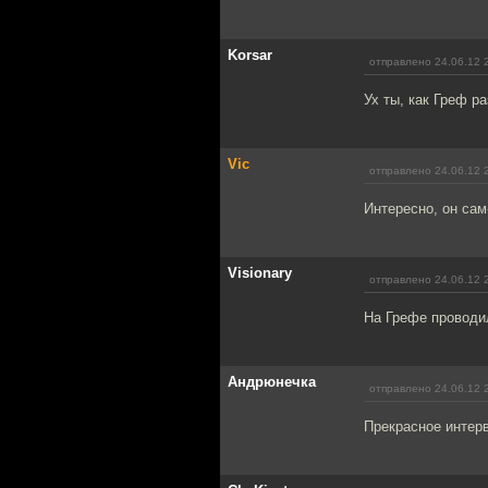
Korsar
отправлено 24.06.12 
Ух ты, как Греф р
Vic
отправлено 24.06.12 
Интересно, он сам
Visionary
отправлено 24.06.12 
На Грефе проводи
Андрюнечка
отправлено 24.06.12 
Прекрасное интерв