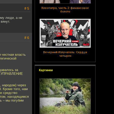
Клеопатра, часть 2: финансовое
# 5
болото
ому люди, а не
 вянут.
# 6
Вечерний Излучатель: Сердца
и честная власть
четырех
тегической
давалось за
Картинки
 – УПРАВЛЕНИЕ
, народом) через
. Кроме того, нам
е средство
ктом, находящимся
ь – мы погубим