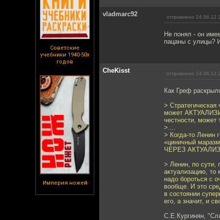
vladmarc92
отправлено 24.06.12 
Не понял - он име
пацаны с улицы? И
Советские
учебники 1940-50х
годов
CheKisst
отправлено 24.06.12 
Как Греф раскрылс
> Стратегическая 
может АКТУАЛИЗИР
честности, може
>....
> Когда-то Ленин 
«циничный маразм
ЧЕРЕЗ АКТУАЛИ
> Ленин, по сути
актуализацию, то 
надо бороться с 
Империя ножей
вообще. И это сре
в состоянии супер
его, а значит, и с
С.Е.Кургинян, "Сл