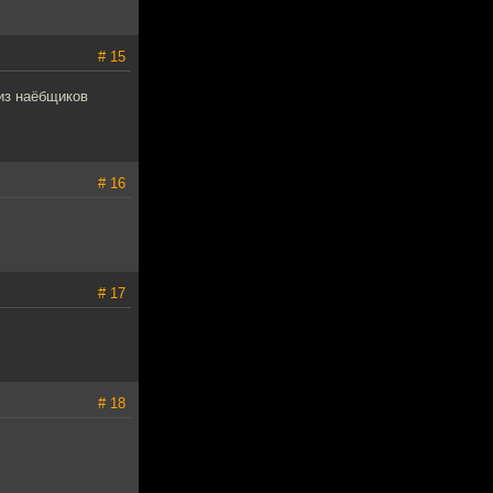
# 15
 из наёбщиков
# 16
# 17
# 18