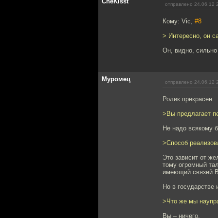
CheKisst
отправлено 24.06.12 
Кому: Vic,
#8
> Интересно, он с
Он, видно, сильно
Муромец
отправлено 24.06.12 
Ролик прекрасен.
>Вы предлагает пе
Не надо всякому б
>Способ реализов
Это зависит от же
тому огромный тал
имеющий связей В
Но в государстве 
>Что же мы наупр
Вы – ничего.