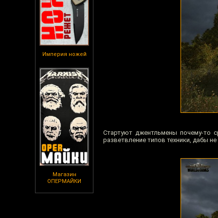
Империя ножей
Стартуют джентльмены почему-то ср
разветвление типов техники, дабы н
Магазин
ОПЕРМАЙКИ