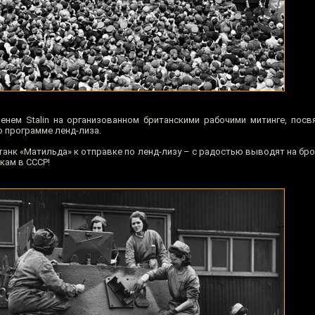
енем Stalin на организованном британскими рабочими митинге, пос
о программе ленд-лиза.
 танк «Матильда» к отправке по ленд-лизу – с радостью выводят на б
кам в СССР!