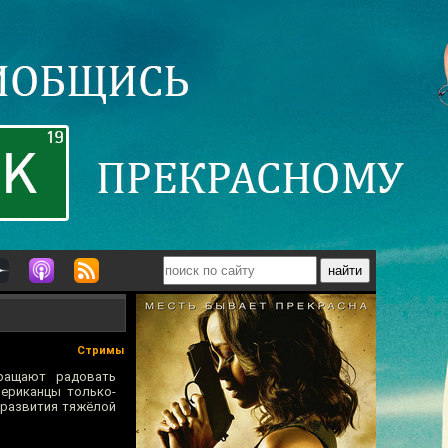
Стримы
кращают радовать
мериканцы только-
 развития тяжёлой