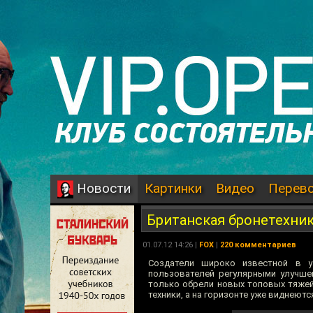
Картинки
Видео
Перев
Новости
Британская бронетехника
01.07.12 14:26 |
FOX
|
220 комментариев
Создатели широко известной в у
пользователей регулярными улучшен
только обрели новых топовых тяжей
техники, а на горизонте уже виднеютс