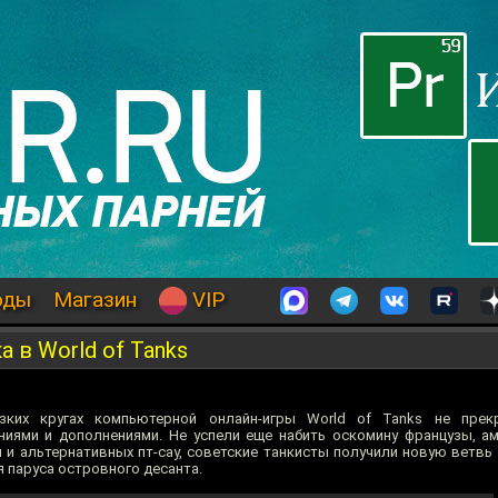
оды
Магазин
VIP
 в World of Tanks
зких кругах компьютерной онлайн-игры World of Tanks не пре
иями и дополнениями. Не успели еще набить оскомину французы, а
 и альтернативных пт-сау, советские танкисты получили новую ветвь
я паруса островного десанта.