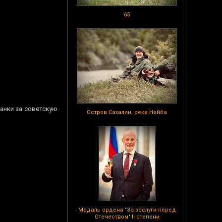
65
анки за советскую
Остров Сахалин, река Найба
Медаль ордена "За заслуги перед
Отечеством" II степени