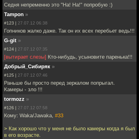
Седня непременно это "На! На!" попробую :)
Tampon
»
#123 |
27.07.12 06:38
Гопников жалко даже. Так он их всех перебьет ведь!!!
G-git
»
#124 |
27.07.12 07:35
[вытирает слезы]
Кто-нибудь, усыновите паренька!!!
Добрый_Сибиряк
»
#125 |
27.07.12 07:46
Раньше бы просто перед зеркалом попрыгал.
Камеры - зло !!!
tormozz
»
#126 |
27.07.12 07:58
Кому: Waka/Jawaka,
#33
> Как хорошо что у меня не было камеры когда я был
в его возрасте.