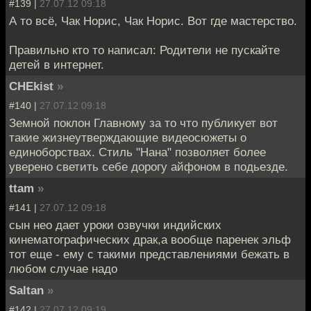
#139 |
27.07.12 09:18
А то всё, Чак Норис, Чак Норис. Вот где мастерство.
Правильно кто то написал: Родители не пускайте
детей в интернет.
CHEkist
»
#140 |
27.07.12 09:18
Земной поклон Главному за то что публикует вот
такие жизнеутверждающие видеосюжеты о
единоборствах. Стиль "Нана" позволяет более
уверено светить себе дорогу айфоном в подьезде.
ttam
»
#141 |
27.07.12 09:18
сын нео дает уроки озвучки индийских
кинематографических драк,а вообще паренек эльф
тот еще - ему с такими представлениями бежать в
любом случае надо
Saltan
»
#142 |
27.07.12 09:19