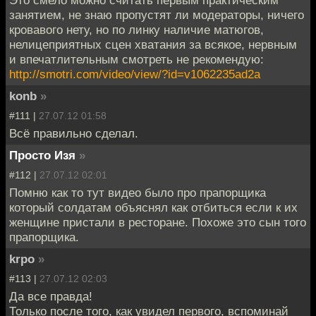
Это смело можно считать первым практическим
занятием, не знаю пропустят ли модераторы, ничего
кровавого нету, но по линку наличие матюгов,
нелицеприятных сцен хватания за всякое, нервным
и впечатлительным смотреть не рекомендую:
http://smotri.com/video/view/?id=v1062235ad2a
konb
»
#111 |
27.07.12 01:58
Всё правильно сделал.
Просто Изя
»
#112 |
27.07.12 02:01
Помню как то тут видео было про прапорщика
который солдатам объяснял как отбиться если к их
женщине пристали в ресторане. Похоже это сын того
прапорщика.
krpo
»
#113 |
27.07.12 02:03
Да все правда!
Только после того, как увидел первого, вспоминай