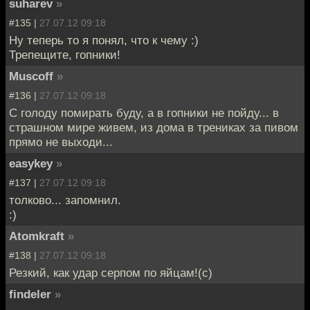
suharev
»
#135 |
27.07.12 09:18
Ну теперь то я понял, что к чему :)
Трепещите, гопники!
Muscoff
»
#136 |
27.07.12 09:18
С голоду помирать буду, а в гопники не пойду... в
страшном мире живем, из дома в трениках за пивом
прямо не выходи...
easykey
»
#137 |
27.07.12 09:18
толково... запомнил.
:)
Atomkraft
»
#138 |
27.07.12 09:18
Резкий, как удар серпом по яйцам!(с)
findeler
»