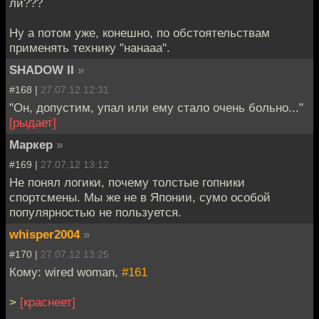
ли???
Ну а потом уже, конешно, по обстоятельствам
применять технику "нанааа".
SHADOW II
»
#168 |
27.07.12 12:31
"Он, допустим, упал или ему стало очень больно..."
[рыдает]
Маркер
»
#169 |
27.07.12 13:12
Не понял логики, почему толстые гопники
спортсмены. Мы же не в Японии, сумо особой
популярностью не пользуется.
whisper2004
»
#170 |
27.07.12 13:25
Кому: wired woman,
#161
>
[краснеет]