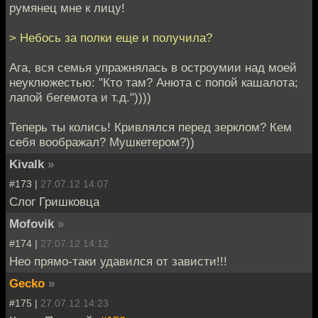
румянец мне к лицу!
> Небось за полки еще и получила?
Ага, вся семья упражнялась в остроумии над моей
неуклюжестью: "Кто там? Анюта с попой кашалота;
лапой бегемота и т.д."))))
Теперь ты колись! Кривлялся перед зерклом? Кем
себя воображал? Мушкетером?))
Kivalk
»
#173 |
27.07.12 14:07
Слог Гришковца
Mofovik
»
#174 |
27.07.12 14:12
Нео прямо-таки удавился от зависти!!!
Gecko
»
#175 |
27.07.12 14:23