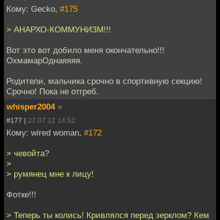
Кому: Gecko,
#175
> АНАРХО-КОММУНИЗМ!!!
Вот это вот добило меня окончательно!!!
ОхмамарОднаяяяя.
Родители, мальчика срочно в спортивную секцию!
Срочно! Пока не отгреб.
whisper2004
»
#177 |
27.07.12 14:52
Кому: wired woman,
#172
> чевойта?
>
> румянец мне к лицу!
Фотке!!!
> Теперь ты колись! Кривлялся перед зерклом? Кем