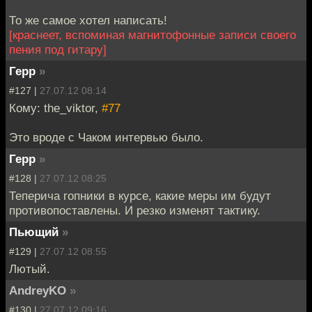
То же самое хотел написать!
[краснеет, вспоминая магнитофонные записи своего
пения под гитару]
Герр
»
#127 |
27.07.12 08:14
Кому: the_viktor,
#77
Это вроде с Чаком интервью было.
Герр
»
#128 |
27.07.12 08:25
Теперича гопники в курсе, какие меры им будут
противопоставлены. И резко изменят тактику.
Пьющий
»
#129 |
27.07.12 08:55
Лютый.
AndreyKO
»
#130 |
27.07.12 09:16