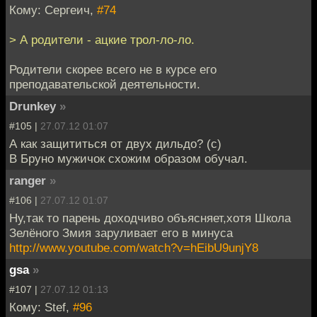
Кому: Сергеич,
#74
> А родители - ацкие трол-ло-ло.
Родители скорее всего не в курсе его
преподавательской деятельности.
Drunkey
»
#105 |
27.07.12 01:07
А как защититься от двух дильдо? (с)
В Бруно мужичок схожим образом обучал.
ranger
»
#106 |
27.07.12 01:07
Ну,так то парень доходчиво объясняет,хотя Школа
Зелёного Змия заруливает его в минуса
http://www.youtube.com/watch?v=hEibU9unjY8
gsa
»
#107 |
27.07.12 01:13
Кому: Stef,
#96