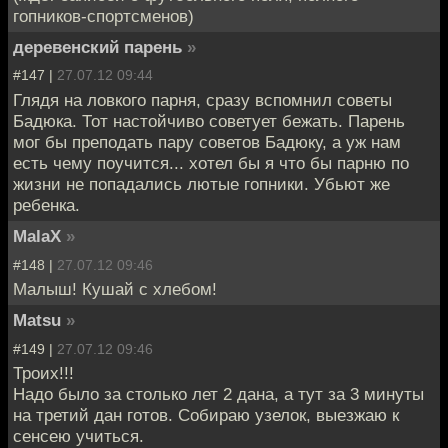
гопников-спортсменов)
деревенский парень
»
#147 |
27.07.12 09:44
Глядя на ловкого парня, сразу вспомнил советы
Бадюка. Тот настойчиво советует бежать. Парень
мог бы преподать пару советов Бадюку, а уж нам
есть чему поучится... хотел бы я что бы парню по
жизни не попадались лютые гопники. Убьют же
ребенка.
MalaX
»
#148 |
27.07.12 09:46
Малыш! Кушай с хлебом!
Matsu
»
#149 |
27.07.12 09:46
Троих!!!
Надо было за столько лет 2 дана, а тут за 3 минуты
на третий дан готов. Собираю узелок, выезжаю к
сенсею учиться.