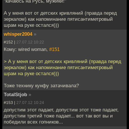
"качаюсь на Русь, мужики!"
А у меня вот от детских кривляний (правда перед
зеркалом) как напоминание пятисантиметровый
шрам на руке остался)))
whisper2004
»
#152 |
27.07.12 10:22
Кому: wired woman,
#151
> А у меня вот от детских кривляний (правда перед
зеркалом) как напоминание пятисантиметровый
шрам на руке остался)))
Тоже технику кунфу затачивала?
TotalStjob
»
#153 |
27.07.12 10:24
допустим этот падает, допустим этот тоже падает,
допустим третий тоже падает... вот так вот вы и
победили всех гопников...