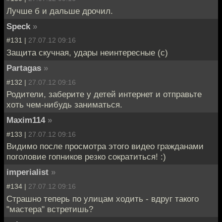
Лучше б и дальше дрочил.
Speck
»
#131 |
27.07.12 09:16
Защита скучная, удары неинтересные (с)
Partagas
»
#132 |
27.07.12 09:16
Родители, заберите у детей интернет и отправьте
хоть чем-нибудь заниматься.
Maxim114
»
#133 |
27.07.12 09:16
Видимо после просмотра этого видео гражданами
поголовие гопников резко сократиться! :)
imperialist
»
#134 |
27.07.12 09:16
Страшно теперь по улицам ходить - вдруг такого
"мастера" встретишь?