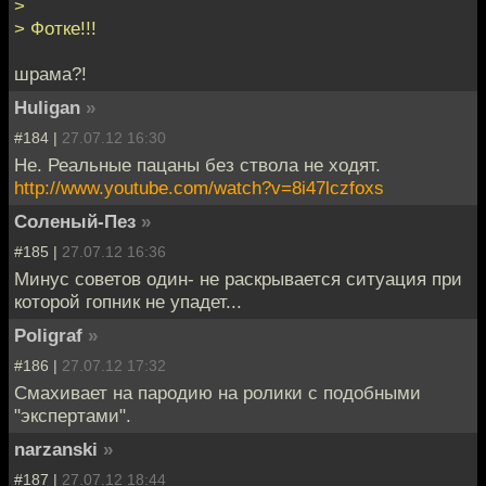
>
> Фотке!!!
шрама?!
Huligan
»
#184 |
27.07.12 16:30
Не. Реальные пацаны без ствола не ходят.
http://www.youtube.com/watch?v=8i47lczfoxs
Соленый-Пез
»
#185 |
27.07.12 16:36
Минус советов один- не раскрывается ситуация при
которой гопник не упадет...
Poligraf
»
#186 |
27.07.12 17:32
Смахивает на пародию на ролики с подобными
"экспертами".
narzanski
»
#187 |
27.07.12 18:44