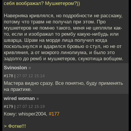
себя воображал? Мушкетером?))
Наверняка кривлялся, но подробности не расскажу,
потому что травм не получал при этом. Про
мушкетеров не помню такого, меня не цепляли как-
то, если и изображал то рембу какую-нибудь или
шварца. Шрам на морде лица получил когда
поскользнулся и вдарился бровью о стул, но не от
кривляния, а от мокрого линолиума, и было это
задолго до ремб и мушкетеров, скукотища вобщем.
Svinoslon
»
#178 |
27.07.12 15:14
Мастера видно сразу. Все понятно, буду применять
на практике.
wired woman
»
#179 |
27.07.12 15:19
Кому: whisper2004,
#177
> Фотке!!!