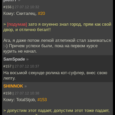
#156 |
27.07.12 10:32
Кому: Скиталец,
#20
>
[подумав]
зато я охуенно знал город, прям как свой
двор, и отлично бегал!!
Ага, я даже потом легкой атлетикой стал заниматься
:-) Причем успехи были, пока на первом курсе
курить не начал.
SamSpade
»
#157 |
27.07.12 10:37
На восьмой секунде ролика кот-суфлер, внес свою
лепту.
SHINNOK
»
#158 |
27.07.12 10:38
Кому: TotalStjob,
#153
> допустим этот падает, допустим этот тоже падает,