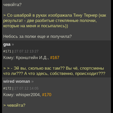
чевойта?
> Со шваброй в руках изображала Тину Тернер (как
результат - две разбитые стеклянные полочки,
которые на меня и посыпались))
Небось за полки еще и получила?
gsa
»
#171 |
27.07.12 13:27
Кому: Кронштейн И.Д.,
#167
> > - Эй вы, сколько вас там?? Вы чё, спортсмены
что ли??? А что здесь, собственно, происходит???
wired woman
»
#172 |
27.07.12 14:05
Кому: whisper2004,
#170
> чевойта?