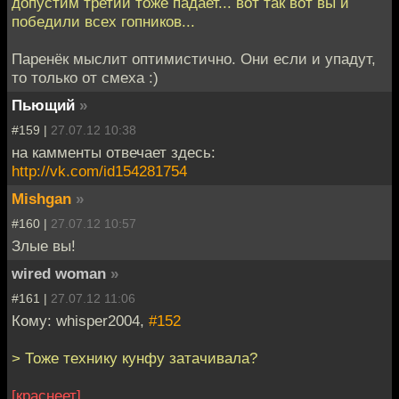
допустим третий тоже падает... вот так вот вы и
победили всех гопников...
Паренёк мыслит оптимистично. Они если и упадут,
то только от смеха :)
Пьющий
»
#159 |
27.07.12 10:38
на камменты отвечает здесь:
http://vk.com/id154281754
Mishgan
»
#160 |
27.07.12 10:57
Злые вы!
wired woman
»
#161 |
27.07.12 11:06
Кому: whisper2004,
#152
> Тоже технику кунфу затачивала?
[краснеет]