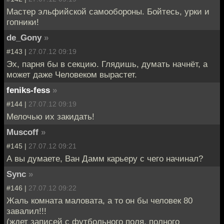
Мастер эльфийской самообороны. Бойтесь, урки и
гопники!
de_Gony
»
#143 |
27.07.12 09:19
Эх, парня бы в секцию. Глядишь, думать начнёт, а
может даже Человеком вырастет.
feniks-fess
»
#144 |
27.07.12 09:19
Мелочью их закидать!
Muscoff
»
#145 |
27.07.12 09:21
А вы думаете, Ван Дамм карьеру с чего начинал?
Sync
»
#146 |
27.07.12 09:22
Жаль комната маловата, а то он бы человек 80
завалил!!!
(ждет записей с футбольного поля, полного