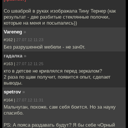
Со шваброй в руках изображала Тину Тернер (как
результат - две разбитые стеклянные полочки,
которые на меня и посыпались))
Vareneg
»
#162 |
27.07.12 11:23
Без разрушенной мебели - не зач0т.
гадалка
»
#163 |
27.07.12 11:25
кто в детсве не кривлялся перед зеркалом?
2 раза по щам получит, появится опыт, сделает
выводы.
spetrov
»
#164 |
27.07.12 11:31
Мальчуган, похоже, сам себя боится. Но за науку
спасибо.
PS: А пояса раздавать будут? Я бы себе чОрный