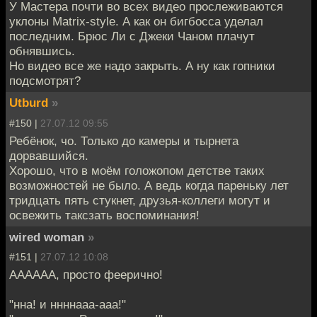
У Мастера почти во всех видео прослеживаются
уклоны Matrix-style. А как он бигбосса уделал
последним. Брюс Ли с Джеки Чаном плачут
обнявшись.
Но видео все же надо закрыть. А ну как гопники
подсмотрят?
Utburd
»
#150 |
27.07.12 09:55
Ребёнок, чо. Только до камеры и тырнета
дорвавшийся.
Хорошо, что в моём голожопом детстве таких
возможностей не было. А ведь когда пареньку лет
тридцать пять стукнет, друзья-коллеги могут и
освежить таксзать воспоминания!
wired woman
»
#151 |
27.07.12 10:08
АААААА, просто феерично!
"нна! и ннннааа-ааа!"