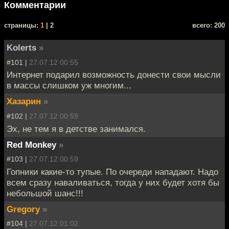
Комментарии
cтраницы:
1
| 2
всего: 200
Kolerts
»
#101 |
27.07.12 00:55
Интернет подарил возможность донести свои мысли
в массы слишком уж многим...
Хазарин
»
#102 |
27.07.12 00:59
Эх, не тем я в детстве занимался.
Red Monkey
»
#103 |
27.07.12 00:59
Гопники какие-то тупые. По очереди нападают. Надо
всем сразу наваливаться, тогда у них будет хотя бы
небольшой шанс!!!
Gregory
»
#104 |
27.07.12 01:02