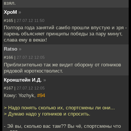
взял.
XpoM
»
#165 |
27.07.12 11:50
Полтора года занятий самбо прошли впустую и зря -
парень объясняет принципы победы за пару минут,
слава ему в веках!
Ratso
»
#166 |
27.07.12 12:05
Приблизительно так же видит оборону от гопников
рядовой короткостволист.
Кронштейн И.Д.
»
#167 |
27.07.12 12:05
Кому: Yozhyk,
#94
> Надо понять сколько их, спортсмены ли они...
> Думаю надо у гопников и спросить.
- Эй вы, сколько вас там?? Вы чё, спортсмены что