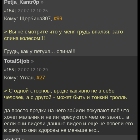
Petja_Kantr0p
»
#154 |
27.07.12 10:25
Кому: Щербина307,
#99
> Вы не смотрите что у меня грудь впалая, зато
спина колесом!!!
Грудь, как у петуха... спина!!!
TotalStjob
»
#155 |
27.07.12 10:29
Кому: Углан,
#27
> С одной сторноы, вроде как явно не в себе
человек, а с другой - может быть и тонкий тролль
да просто предки на него забили покупают всё что
хочет мальчик и не интересуются чем он занят... а
если они видели данные видео и ещё не повели его
в рачу то они здоровы не меньше его..
pleh77
»