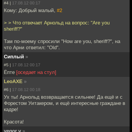
#4 |
17.08.12 00:17
Кому: Добрый малый,
#2
> > Что отвечает Арнольд на вопрос: "Are you
sheriff?"
Там по-моему спросили "How are you, sheriff?", на
что Арни ответил: "Old".
Сиплый
»
#5 |
17.08.12 00:17
Ёпте
[оседает на стул]
LeoAXE
»
#6 |
17.08.12 00:18
Ух ты! Арнольд возвращается сильнее! Да ещё и с
Форестом Уитакером, и ещё интересные граждане в
кадре!
Красота!
yegor.v
»