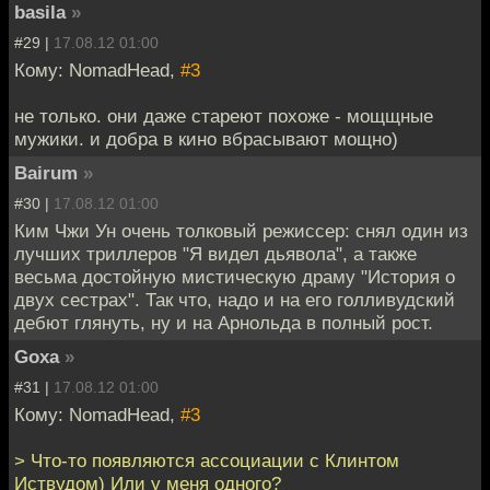
basila
»
#29 |
17.08.12 01:00
Кому: NomadHead,
#3
не только. они даже стареют похоже - мощщные
мужики. и добра в кино вбрасывают мощно)
Bairum
»
#30 |
17.08.12 01:00
Ким Чжи Ун очень толковый режиссер: снял один из
лучших триллеров "Я видел дьявола", а также
весьма достойную мистическую драму "История о
двух сестрах". Так что, надо и на его голливудский
дебют глянуть, ну и на Арнольда в полный рост.
Goxa
»
#31 |
17.08.12 01:00
Кому: NomadHead,
#3
> Что-то появляются ассоциации с Клинтом
Иствудом) Или у меня одного?