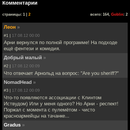
Комментарии
cтраницы: 1 |
2
всего: 164,
Goblin
: 2
Леон
»
#1 |
17.08.12 00:00
Арни вернулся по полной программе! На подходе
ещё фентези и комедия.
Добрый малый
»
#2 |
17.08.12 00:09
Что отвечает Арнольд на вопрос: "Are you sheriff?"
NomadHead
»
#3 |
17.08.12 00:09
Что-то появляются ассоциации с Клинтом
Иствудом) Или у меня одного? Но Арни - респект!
Поржал с момента с пулемётом - чисто
красноармейцы на тачанке...
Gradus
»