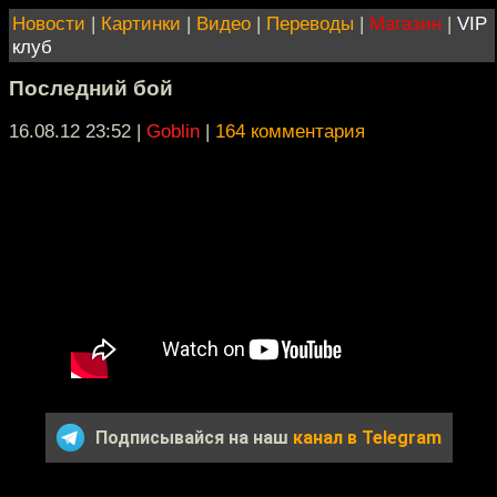
Новости
|
Картинки
|
Видео
|
Переводы
|
Магазин
|
VIP
клуб
Последний бой
16.08.12 23:52
|
Goblin
|
164 комментария
Подписывайся на наш
канал в Telegram