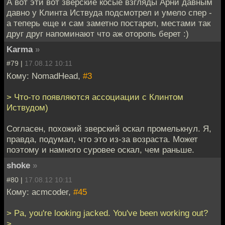
А вот эти вот зверские косые взгляды Арни давным
давно у Клинта Иствуда подсмотрел и умело спер -
а теперь еще и сам заметно постарел, местами так
друг друг напоминают что аж оторопь берет :)
Karma
»
#79 |
17.08.12 10:11
Кому: NomadHead,
#3
> Что-то появляются ассоциации с Клинтом
Иствудом)
Согласен, похожий зверский оскал промелькнул. Я,
правда, подумал, что это из-за возраста. Может
поэтому и намного суровее оскал, чем раньше.
shoke
»
#80 |
17.08.12 10:11
Кому: acmcoder,
#45
> Pa, you're looking jacked. You've been working out?
>