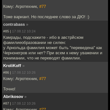
Кому: Агротехник,
#77
Тоже вариант. Но последнее слово за ДЮ! :)
contrabass
»
#85 |
17.08.12 10:24
Камрады, подскажите - ибо в австрйском
фамилиеобразовании не силен:
у Арнольда фамилия может быть "переведена" как
Чернонегров или нет? При всем к нему уважении и
понимании, что не переводят фамилии.
KroliKoff
»
#86 |
17.08.12 10:26
Кому: Агротехник,
#77
Точно!
Abrikosov
»
#87 |
17.08.12 10:26
Кому: Агротехник,
#77