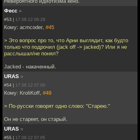
Невероятного идиотизма кено.
Фесс
»
#53 |
17.08.12 06:28
Кому: acmcoder,
#45
> Это вопрос про то, что Арни выглядит, как будто
только что подрочил (jack off -> jacked)? Или я не
расслышал/не понял?
Jacked - накаченный.
URAS
»
#54 |
17.08.12 07:00
Кому: KroliKoff,
#49
> По-русски говорят одно слово: "Старею."
Он не стареет, он старый.
URAS
»
#55 |
17.08.12 07:05