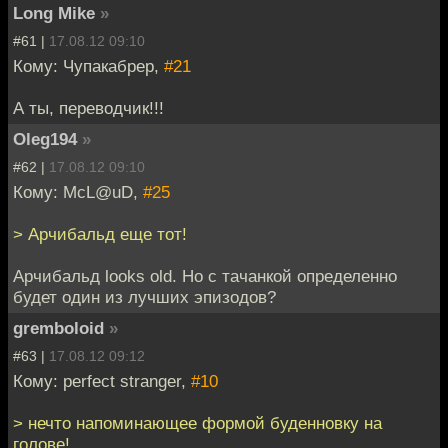
Long Mike
»
#61 |
17.08.12 09:10
Кому: Чупакабрер,
#21
А ты, переводчик!!!
Oleg194
»
#62 |
17.08.12 09:10
Кому: McL@uD,
#25
> Арчибальд еще тот!
Арчибальд looks old. Но с тачанкой определенно
будет один из лучших эпизодов?
gremboloid
»
#63 |
17.08.12 09:12
Кому: perfect stranger,
#10
> нечто напоминающее формой буденновку на
голове!