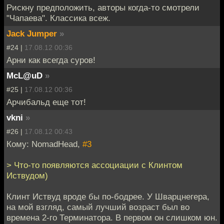
Рискну предположить, авторы когда-то смотрели
"Чапаева". Классика всеж.
Jack Jumper
»
#24 |
17.08.12 00:36
Арни как всегда суров!
McL@uD
»
#25 |
17.08.12 00:36
Арчибальд еще тот!
vkni
»
#26 |
17.08.12 00:43
Кому: NomadHead,
#3
> Что-то появляются ассоциации с Клинтом
Иствудом)
Клинт Иствуд вроде бы по-бодрее. У Шварцнегера,
на мой взгляд, самый лучший возраст был во
времена 2-го Терминатора. В первом он слишком юн.