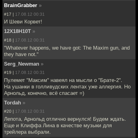
BrainGrabber
»
#17 |
17.08.12 00:31
И Шеви Корвет!
12Х18Н10Т
»
#18 |
17.08.12 00:31
"Whatever happens, we have got: The Maxim gun, and
they have not."
Serg_Newman
»
#19 |
17.08.12 00:31
Пулемет "Максим" навеял на мысли о "Брате-2".
На ушанки в голливудских лентах уже аллергия. Но
Арнольд, конечно, всё спасает =)
Tordah
»
#20 |
17.08.12 00:31
Лепота, Арнольд отлично вернулся! Будем ждать.
Еще и Клиффа Лина в качестве музыки для
трейлера выбрали.