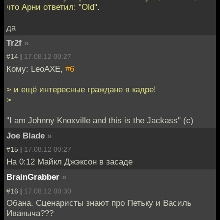
что Арни ответил: "Old".
да
Tr2f
»
#14 |
17.08.12 00:27
Кому: LeoAXE,
#6
> и ещё интересные граждане в кадре!
>
"I am Johnny Knoxville and this is the Jackass" (с)
Joe Blade
»
#15 |
17.08.12 00:27
На 0:12 Майкл Джэксон в засаде
BrainGrabber
»
#16 |
17.08.12 00:30
Обана. Сценаристы знают про Петьку и Василь
Иваныча???