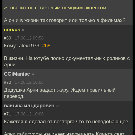
> говорит он с тяжёлым немцким акцентом
А он и в жизни так говорит или только в фильмах?
corvus
»
#69 |
17.08.12 09:58
Кому: alex1973,
#68
В жизни. На ютубе полно документальных роликов с
Арни
CGiManiac
»
#70 |
17.08.12 10:06
Дедушка Арни задаст жару. Ждем правильный
перевод.
ваньша ильдарович
»
#71 |
17.08.12 10:06
Кажется я сделал от восторга что-то неподобающее.
Арни габитусом начинает напоминать Клинта свет