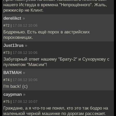
нашего Иствуда в времена "Непрощённого". Жаль,
режжисёр не Клинт.
derelikct
»
#72 |
17.08.12 10:06
Бодренько. Есть ещё порох в австрийских
пороховницах.
Just13rus
»
#73 |
17.08.12 10:06
Забугорный ответ нашему "Брату-2" и Сухорукову с
пулеметом "Максим"!
ВАТМАН
»
#74 |
17.08.12 10:06
I'm back! (c)
caypman
»
#75 |
17.08.12 10:07
Граждане, а я что-то не понял, кто это так бодро на
маленькой черной машинке по дорогам рассекает.