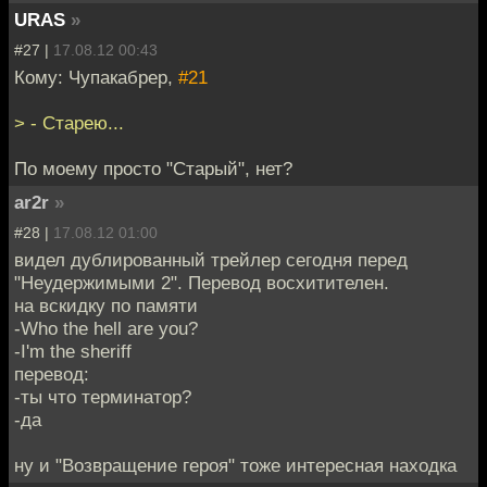
URAS
»
#27 |
17.08.12 00:43
Кому: Чупакабрер,
#21
> - Старею...
По моему просто "Старый", нет?
ar2r
»
#28 |
17.08.12 01:00
видел дублированный трейлер сегодня перед
"Неудержимыми 2". Перевод восхитителен.
на вскидку по памяти
-Who the hell are you?
-I'm the sheriff
перевод:
-ты что терминатор?
-да
ну и "Возвращение героя" тоже интересная находка