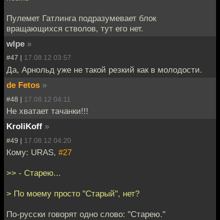
Пулемет Гатлинга подразумевает блок
вращающихся стволов, тут его нет.
wlpe
»
#47 |
17.08.12 03:57
Да, Арнольд уже не такой резкий как в молодости.
de Fetos
»
#48 |
17.08.12 04:11
Не хватает тачанки!!!
KroliKoff
»
#49 |
17.08.12 04:20
Кому: URAS,
#27
>> - Старею...
> По моему просто "Старый", нет?
По-русски говорят одно слово: "Старею."