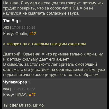
Не знал. Я думал он спецом так говорит, потому как
трудно поверить, что за сорок лет в США он не
научился не смягчать согласные звуки.
The Big
»
#83 |
17.08.12 10:18
Кому: Goblin,
#12
> говорит он с тяжёлым немцким акцентом
Дмитрий Юрьевич! А что применительно к Арни, ну
и к этому фильму даёт его акцент.
В смысле, за столько-то лет зритель смотрящий
фильмы с его участием на оригинальном языке, уже
подсознательно ассоциирует его голос с образом.
Чупакабрер
»
#84 |
17.08.12 10:23
Кому: URAS,
#27
Ты сделал это. мимо.