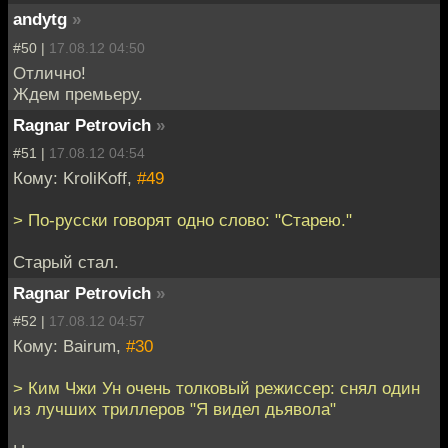
andytg
»
#50 |
17.08.12 04:50
Отлично!
Ждем премьеру.
Ragnar Petrovich
»
#51 |
17.08.12 04:54
Кому: KroliKoff,
#49
> По-русски говорят одно слово: "Старею."
Старый стал.
Ragnar Petrovich
»
#52 |
17.08.12 04:57
Кому: Bairum,
#30
> Ким Чжи Ун очень толковый режиссер: снял один
из лучших триллеров "Я видел дьявола"