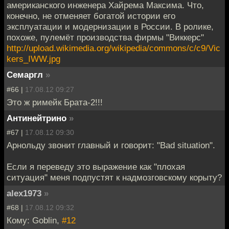
американского инженера Хайрема Максима. Что,
конечно, не отменяет богатой истории его
эксплуатации и модернизации в России. В ролике,
похоже, пулемёт производства фирмы "Виккерс"
http://upload.wikimedia.org/wikipedia/commons/c/c9/Vic
kers_IWW.jpg
Семаргл
»
#66 |
17.08.12 09:27
Это ж римейк Брата-2!!!
Антинейтрино
»
#67 |
17.08.12 09:30
Арнольду звонит главный и говорит: "Bad situation".
Если я переведу это выражение как "плохая
ситуация" меня подпустят к надмозговскому корыту?
alex1973
»
#68 |
17.08.12 09:32
Кому: Goblin,
#12