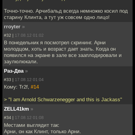
Точно-точно. Арчибальд всегда немножко косил под
старину Клинта, а тут уж совсем одно лицо!
rroyter
»
#32 |
17.08.12 01:02
В понедельник я посмотрел скрининг. Арни
молодцом, хоть и возраст дает знать. Когда он
появился на экране в зале все зааплодировали и
заулюлюкали.
Раз-Два
»
#33 |
17.08.12 01:04
Кому: Tr2f,
#14
> "I am Arnold Schwarzenegger and this is Jackass"
ZELL41km
»
#34 |
17.08.12 01:08
Местами выглядит так:
Арни, он как Клинт, только Арни.