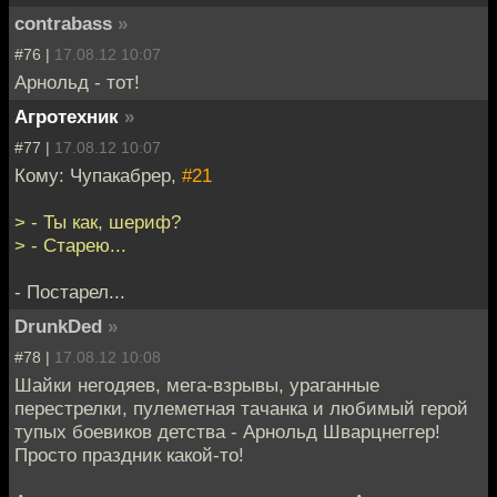
contrabass
»
#76 |
17.08.12 10:07
Арнольд - тот!
Агротехник
»
#77 |
17.08.12 10:07
Кому: Чупакабрер,
#21
> - Ты как, шериф?
> - Старею...
- Постарел...
DrunkDed
»
#78 |
17.08.12 10:08
Шайки негодяев, мега-взрывы, ураганные
перестрелки, пулеметная тачанка и любимый герой
тупых боевиков детства - Арнольд Шварцнеггер!
Просто праздник какой-то!