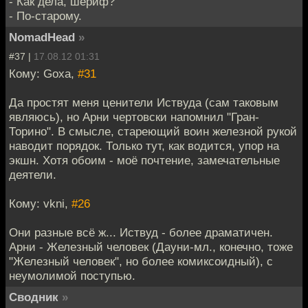
- Как дела, шериф?
- По-старому.
NomadHead
»
#37 |
17.08.12 01:31
Кому: Goxa,
#31
Да простят меня ценители Иствуда (сам таковым
являюсь), но Арни чертовски напомнил "Гран-
Торино". В смысле, стареющий воин железной рукой
наводит порядок. Только тут, как водится, упор на
экшн. Хотя обоим - моё почтение, замечательные
деятели.
Кому: vkni,
#26
Они разные всё ж... Иствуд - более драматичен.
Арни - Железный человек (Дауни-мл., конечно, тоже
"Железный человек", но более комиксоидный), с
неумолимой поступью.
Сводник
»