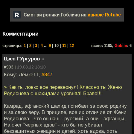
Смотри ролики Гоблина на
канале Rutube
Комментарии
cтраницы:
1
|
2
|
3
|
4
...
9
| 10 |
11
|
12
всего: 1105,
Goblin
: 6
Цзен ГУргуров
»
#903 |
19.08.12 18:10
Кому: ЛемкеТТ,
#847
> Как ты ловко всё перевернул! Классно ты Женю
Родионова с шахидами уровнял! Браво!!!
Камрад, афганский шахид погибает за свою родину
и за свою веру. В приципе, все их отличие от Жени
Родионова - что он наш - русский, а они - афганцы.
На счет "черных вдов" - кто бы не убивал
беззащитных женщин и детей, хоть вдова, хоть