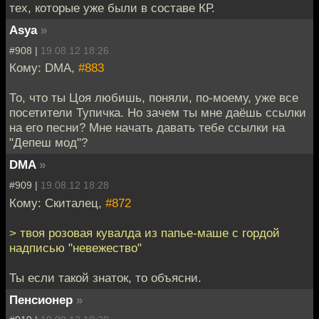
тех, которые уже были в составе КР.
Asya
»
#908 |
19.08.12 18:26
Кому: DMA,
#883
То, что ты Цоя любишь, поняли, по-моему, уже все
посетители Тупичка. Но зачем ты мне даёшь ссылки
на его песни? Мне начать давать тебе ссылки на
"Депеш мод"?
DMA
»
#909 |
19.08.12 18:28
Кому: Скиталец,
#872
> твоя розовая кувалда из папье-маше с гордой
надписью "невежество"
Ты если такой знаток, то объясни.
Пенсионер
»