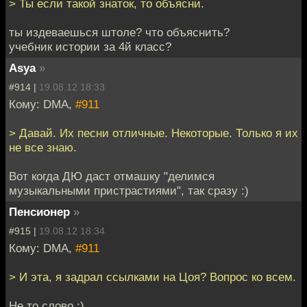
> Ты если такой знаток, то объясни.
ты издеваешься штоле? что объяснить?
учебник истории за 4й класс?
Asya
»
#914 |
19.08.12 18:33
Кому: DMA,
#911
> Давай. Их песни отличные. Некоторые. Только я их
не все знаю.
Вот когда ДЮ даст отмашку "делимся
музыкальными пристрастиями", так сразу :)
Пенсионер
»
#915 |
19.08.12 18:34
Кому: DMA,
#911
> И эта, я задрал ссылками на Цоя? Вопрос ко всем.
Не то слово :)