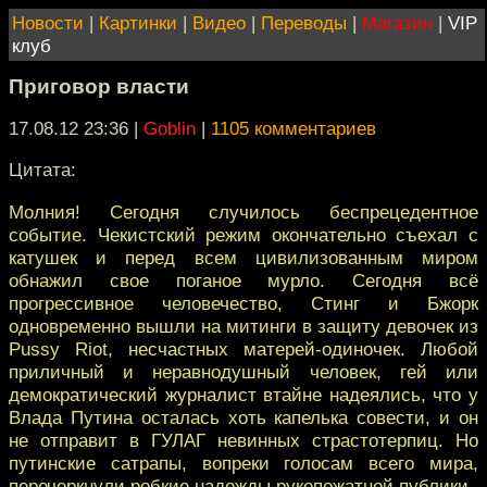
Новости
|
Картинки
|
Видео
|
Переводы
|
Магазин
|
VIP
клуб
Приговор власти
17.08.12 23:36
|
Goblin
|
1105 комментариев
Цитата:
Молния! Сегодня случилось беспрецедентное
событие. Чекистский режим окончательно съехал с
катушек и перед всем цивилизованным миром
обнажил свое поганое мурло. Сегодня всё
прогрессивное человечество, Стинг и Бжорк
одновременно вышли на митинги в защиту девочек из
Pussy Riot, несчастных матерей-одиночек. Любой
приличный и неравнодушный человек, гей или
демократический журналист втайне надеялись, что у
Влада Путина осталась хоть капелька совести, и он
не отправит в ГУЛАГ невинных страстотерпиц. Но
путинские сатрапы, вопреки голосам всего мира,
перечеркнули робкие надежды рукопожатной публики.