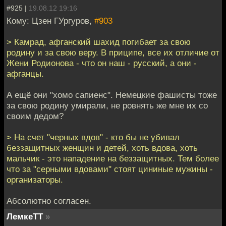
#925 |
19.08.12 19:16
Кому: Цзен ГУргуров,
#903
> Камрад, афганский шахид погибает за свою
родину и за свою веру. В приципе, все их отличие от
Жени Родионова - что он наш - русский, а они -
афганцы.
А ещё они "хомо сапиенс". Немецкие фашисты тоже
за свою родину умирали, не ровнять же мне их со
своим дедом?
> На счет "черных вдов" - кто бы не убивал
беззащитных женщин и детей, хоть вдова, хоть
мальчик - это нападение на беззащитных. Тем более
что за "серными вдовами" стоят цининые мужины -
организаторы.
Абсолютно согласен.
ЛемкеТТ
»