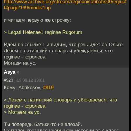
http://www.archive.org/stream/reginonisabbatis00regiuof
t#page/169/mode/1up
и читаем первую же строчку:
> Legati Helenae1 reginae Rugorum
Идём по ссылке 1 и видим, что речь идёт об Ольге.
Лезем с латинский словарь и убеждаемся, что
reginae - королева.
Мотаем на ус.
Asya
»
#920 |
19.08.12 19:01
Кому: Abrikosov,
#919
> Лезем с латинский словарь и убеждаемся, что
reginae - королева.
> Мотаем на ус.
Ты попередь батьки-то не влезай.
Скиталец грозился учебником истории за 4 класс.