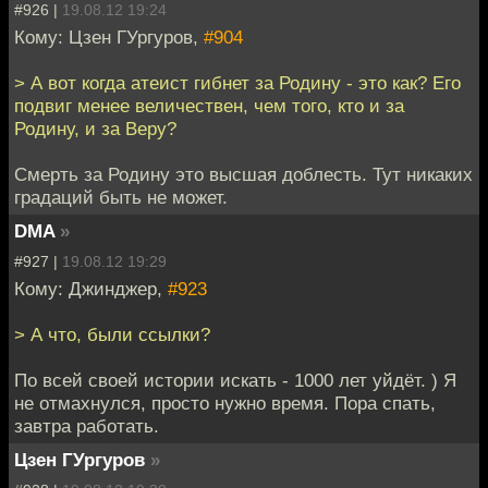
#926 |
19.08.12 19:24
Кому: Цзен ГУргуров,
#904
> А вот когда атеист гибнет за Родину - это как? Его
подвиг менее величествен, чем того, кто и за
Родину, и за Веру?
Смерть за Родину это высшая доблесть. Тут никаких
градаций быть не может.
DMA
»
#927 |
19.08.12 19:29
Кому: Джинджер,
#923
> А что, были ссылки?
По всей своей истории искать - 1000 лет уйдёт. ) Я
не отмахнулся, просто нужно время. Пора спать,
завтра работать.
Цзен ГУргуров
»