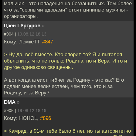
мальчик - это нападение на беззащитных. Тем более
что за "серными вдовами" стоят цининые мужины -
организаторы.
Цзен ГУргуров
»
#904 |
19.08.12 18:13
Кому: ЛемкеТТ,
#847
> Ну да, всё вместе. Кто спорит-то? Я и пытался
объяснить, что не только Родина, но и Вера. И то и
другое одинаково священны.
А вот когда атеист гибнет за Родину - это как? Его
подвиг менее величествен, чем того, кто и за
Родину, и за Веру?
DMA
»
#905 |
19.08.12 18:19
Кому: HOHOL,
#896
> Камрад, в 91-м тебе было 8 лет, но ты авторитетно