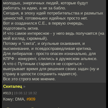
молодых, энергичных людей, которые будут
работать за идею, а не за бабло.
Сегодня, в эпоху идей потребительства и размытых
ценностей, готовеньких идейных просто нет.
Вот и озадачился С.Е., в первую очередь,
подготовить актив.
И что самое интересное - у него ведь получается (на
мой взгляд, скромный).
Потому и "секта", и огульные охаивания, и
высмеивание, и псевдосправедливая критика.
Для либералов - просто опасен изначально, для
КПРФ - конкурент, слились в дружеском альянсе.
А что с Путиным старается не ссориться -
выигрывает время для решения своих задач (ну и
страну в целости сохранить надеется).
Все это строго мое мнение.
Скиталец
»
#913 |
19.08.12 18:32
Кому: DMA,
#909