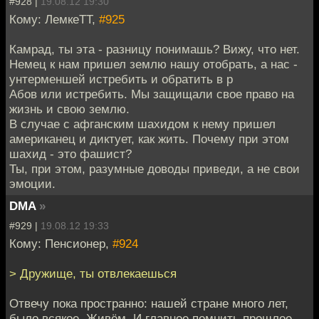
#928 |
19.08.12 19:30
Кому: ЛемкеТТ,
#925
Камрад, ты эта - разницу понимашь? Вижу, что нет.
Немец к нам пришел землю нашу отобрать, а нас -
унтерменшей истребить и обратить в р
Абов или истребить. Мы защищали свое право на
жизнь и свою землю.
В случае с афганским шахидом к нему пришел
американец и диктует, как жить. Почему при этом
шахид - это фашист?
Ты, при этом, разумные доводы приведи, а не свои
эмоции.
DMA
»
#929 |
19.08.12 19:33
Кому: Пенсионер,
#924
> Дружище, ты отвлекаешься
Отвечу пока пространно: нашей стране много лет,
было всякое. Живём. И главное помнить прошлое.