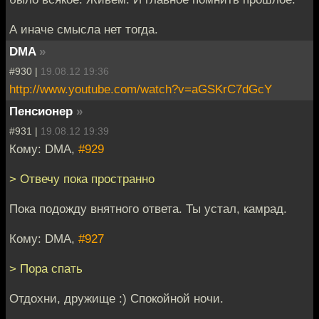
А иначе смысла нет тогда.
DMA
»
#930 |
19.08.12 19:36
http://www.youtube.com/watch?v=aGSKrC7dGcY
Пенсионер
»
#931 |
19.08.12 19:39
Кому: DMA,
#929
> Отвечу пока пространно
Пока подожду внятного ответа. Ты устал, камрад.
Кому: DMA,
#927
> Пора спать
Отдохни, дружище :) Спокойной ночи.