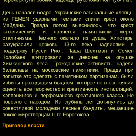
День начался бодро. Украинские вагинальные хлопцы
из FEMEN ударными темпами спили крест около
Майдана. Правда потом выяснилось, что крест
католический и является памятником жертв
сталинизма. Немного окатило из душа. Хипстеры
разукрасили церковь 13-го века надписями в
поддержку Пусси Риот. Паша Шехтман и Семен
Колобаев агитировали за девочек на опушке
Химкинского леса. Гражданские активисты надели
балаклавы на московские памятники. Правда при
попытке это сделать с памятником партизанам, были
избиты проходящим быдлом, которое не в состоянии
оценить все творчество и креативность инсталляций,
хэппэнингов и перфомансов креативного класса. Не
повезло с народом. Из глубины лет дотянулись до
совестливой молодежи лесные бандиты, мешавшие
покою миротворцам II-го Евросоюза.
Приговор власти