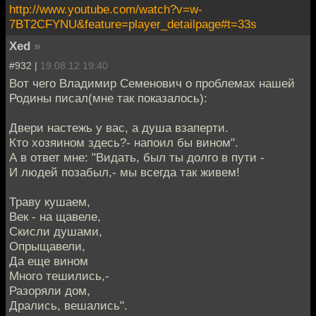
http://www.youtube.com/watch?v=w-
7BT2CFYNU&feature=player_detailpage#t=33s
Xed
»
#932 |
19.08.12 19:40
Вот чего Владимир Семенович о проблемах нашей
Родины писал(мне так показалось):
Двери настежь у вас, а душа взаперти.
Кто хозяином здесь?- напоил бы вином".
А в ответ мне: "Видать, был ты долго в пути -
И людей позабыл,- мы всегда так живем!
Траву кушаем,
Век - на щавеле,
Скисли душами,
Опрыщавели,
Да еще вином
Много тешились,-
Разоряли дом,
Дрались, вешались".