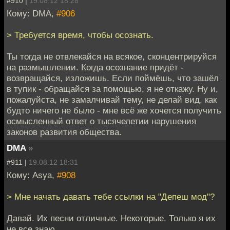
#910 |
19.08.12 18:28
Кому: DMA,
#906
> Требуется время, чтобы осознать.
Ты тогда не отвлекайся на всякое, сконцентрируйся
на размышлении. Когда осознание придёт -
возвращайся, изложишь. Если поймёшь, что зашёл
в тупик - обращайся за помощью, я не откажу. Ну и,
пожалуйста, не замалчивай тему, не делай вид, как
будто ничего не было - мне всё же хочется получить
осмысленный ответ о тысячелетии нарушения
законов развития общества.
DMA
»
#911 |
19.08.12 18:31
Кому: Asya,
#908
> Мне начать давать тебе ссылки на "Депеш мод"?
Давай. Их песни отличные. Некоторые. Только я их
не все знаю.