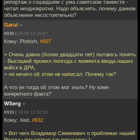
репортаж о сошедшем с ума советском танкисте -
читал неоднократно. Надо объяснять, почему данное
объяснение несостоятельно?
Garul
»
#938 |
19.08.12 20:07
Кому: Plohish,
#937
> Очень давно (более двадцати лет) пытаюсь понять
- Высоцкий прожил полгода с момента ввода наших
войск в ДРА,
> но ничего об этом не написал. Почему так?
А что он тогда об этом мог знать? Ну коме
конкретного факта?
WSerg
»
#939 |
19.08.12 20:10
Кому: Xed,
#932
> Вот чего Владимир Семенович о проблемах нашей
Родины писал(мне так показалось):