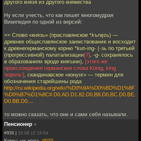
другого князя из другого княжества
Ну если учесть, что как пишет многомудрая
Википедия по одной из версий:
>> Слово «князь» (праславянское *kъnęzь) —
древнее общеславянское заимствование и восходит
к древнегерманскому корню *kun-ing- (-зь по третьей
(прогрессивной) палатализации
[7]
, -g- сохранялось
в образованиях вроде княгыни),
[этого же
происхождения германские слова König, king
'король']
, скандинавское «конунг» — термин для
обозначения старейшины рода
http://ru.wikipedia.org/wiki/%D0%9A%D0%BD%D1%8F
%D0%B7%D1%8C#.D0.AD.D1.82.D0.B8.D0.BC.D0.BE.
D0.BB.D0....
то можно сказать, что они и сами себя называли.
Пенсионер
»
#935 |
19.08.12 19:54
Кому: ни-кола,
#933