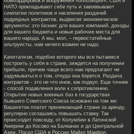
бомбардировок и вооружения «оппозиции», США и
НАТО прокладывают себе путь и завоевывают
симпатии политиков и населения раздачей
подрядных контрактов, выдвигая экономическое
аргументы: это бизнес для ваших компаний, доходы
для вашего бюджета и новые рабочие места для
вашего народа. А мы, мол, – первостатейные
альтруисты, нам ничего взамен не надо.
Капитализм, подобие которого мы все пытаемся
построить у себя в стране, зиждется на получении
прибыли, причем чаще всего нам предлагают не
задумываться о том, откуда она берется. Раздача
контрактов - это не что иное, как подкуп. Еще точнее
- способ подавления воли к сопротивлению.
Открытие новых военных баз в государствах
бывшего Советского Союза основано на том же:
Вашингтон платит принимающей стране за аренду,
регулярно соглашаясь повышать ставку. Так
происходит повсюду, от Колумбии в Латинской
Америке до Косово на Балканах и до Центральной
Азии. Посол США в России Майкл Макфол,