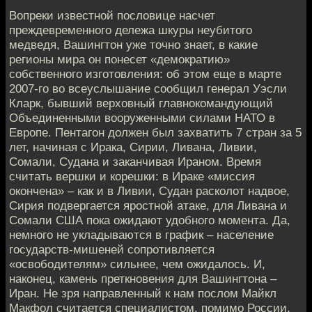
Вопреки известной пословице насчет
преждевременного дележа шкуры неубитого
медведя, Вашингтон уже точно знает, в какие
регионы мира он понесет «демократию»
собственного изготовления: об этом еще в марте
2007-го во всеуслышание сообщил генерал Уэсли
Кларк, бывший верховный главнокомандующий
Объединенными вооруженными силами НАТО в
Европе. Пентагон должен был захватить 7 стран за 5
лет, начиная с Ирака, Сирии, Ливана, Ливии,
Сомали, Судана и заканчивая Ираном. Время
считать вершки и корешки: в Ираке «миссия
окончена» – как и в Ливии, Судан расколот надвое,
Сирия подвергается яростной атаке, для Ливана и
Сомали США пока ожидают удобного момента. Да,
немного не укладываются в график – население
государств-мишеней сопротивляется
«освободителям» сильнее, чем ожидалось. И,
наконец, камень преткновения для Вашингтона –
Иран. Не зря направленный к нам послом Майкл
Макфол считается специалистом, помимо России,