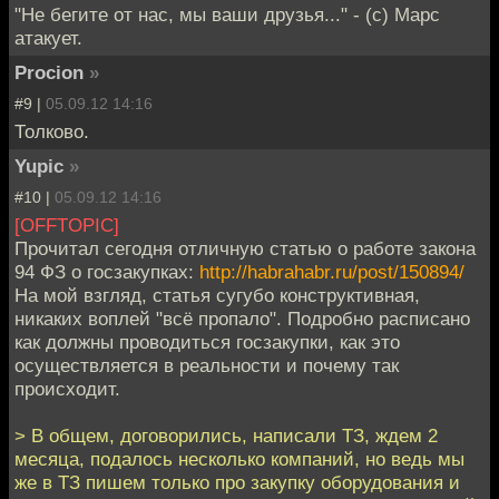
"Не бегите от нас, мы ваши друзья..." - (с) Марс
атакует.
Procion
»
#9 |
05.09.12 14:16
Толково.
Yupic
»
#10 |
05.09.12 14:16
[OFFTOPIC]
Прочитал сегодня отличную статью о работе закона
94 ФЗ о госзакупках:
http://habrahabr.ru/post/150894/
На мой взгляд, статья сугубо конструктивная,
никаких воплей "всё пропало". Подробно расписано
как должны проводиться госзакупки, как это
осуществляется в реальности и почему так
происходит.
> В общем, договорились, написали ТЗ, ждем 2
месяца, подалось несколько компаний, но ведь мы
же в ТЗ пишем только про закупку оборудования и