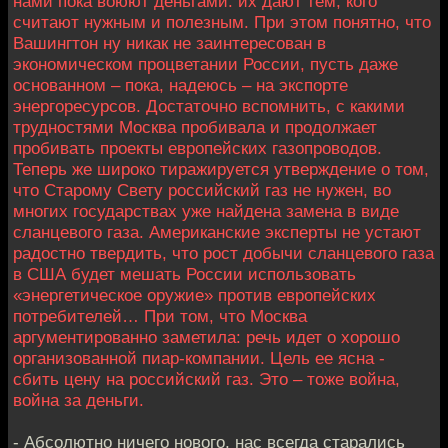
нами пока воюют деньгами: их дают тем, кого
считают нужным и полезным. При этом понятно, что
Вашингтон ну никак не заинтересован в
экономическом процветании России, пусть даже
основанном – пока, надеюсь – на экспорте
энергоресурсов. Достаточно вспомнить, с какими
трудностями Москва пробивала и продолжает
пробивать проекты европейских газопроводов.
Теперь же широко тиражируется утверждение о том,
что Старому Свету российский газ не нужен, во
многих государствах уже найдена замена в виде
сланцевого газа. Американские эксперты не устают
радостно твердить, что рост добычи сланцевого газа
в США будет мешать России использовать
«энергетическое оружие» против европейских
потребителей… При том, что Москва
аргументированно заметила: речь идет о хорошо
организованной пиар-компании. Цель ее ясна -
сбить цену на российский газ. Это – тоже война,
война за деньги.
- Абсолютно ничего нового, нас всегда старались