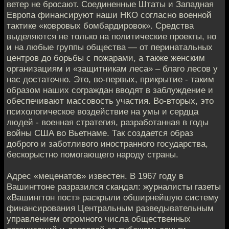
ветер не бросают. Соединенные Штаты и Западная
Европа финансируют наши НКО согласно военной
тактике «ковровых бомбардировок». Средства
выделяются не только на политические проекты, но
и на любые группы общества — от перинатальных
центров до борьбы с пожарами, а также женским
организациям и «защитникам леса» – благо лесов у
нас достаточно. Это, во-первых, прикрытие - таким
образом наших сограждан вводят в заблуждение и
обеспечивают массовость участия. Во-вторых, это
психологическое воздействие на умы и сердца
людей - военная стратегия, разработанная в годы
войны США во Вьетнаме. Так создается образ
доброго и заботливого иностранного государства,
бескорыстно помогающего народу страны.
Адрес «меценатов» известен. В 1967 году в
Вашингтоне разразился скандал: журналисты газеты
«Вашингтон пост» раскрыли обширнейшую систему
финансирования Центральным разведывательным
управлением огромного числа общественных