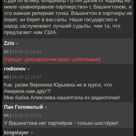
Судя по всему, Владимир Путин далек от надежд на
некое «равноправное партнерство» с Вашингтоном, и
это важная реперная точка. Вашингтон в партнеры не
берет, он берет в вассалы. Наше государство и
народ заслуживают лучшей судьбы, чем та, что
предлагают нам США.
Zzlo
»
#2 |
05.09.12 13:43
[трещит демократическими шаблонами]
rodionov
»
#3 |
05.09.12 13:47
Как, разве Вероника Юрьевна не в курсе, что
Америка нам друг?!
Мне бабка Алексеева нашептала из радиоточки!
Пан Головатый
»
#4 |
05.09.12 13:51
У Вашингтона нет партнёров - только шестёрки!
kingslayer
»