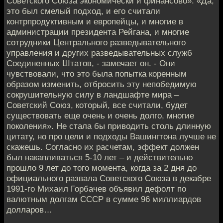
Советского Союза экономически и финансово». «Да,
это был смелый подход, и его считали
контрпродуктивным и европейцы, и многие в
администрации президента Рейгана, и многие
сотрудники Центрального разведывательного
управления и других разведывательных служб
Соединенных Штатов, - замечает он. - Они
чувствовали, что это была попытка коренным
образом изменить, отбросить эту непобедимую
сокрушительную силу в ландшафте мира –
Советский Союз, который, все считали, будет
существовать еще очень и очень долго, многие
поколения». Не стала бы приводить столь длинную
цитату, но про цели и подходы Вашингтона лучше не
скажешь. Согласно их расчетам, эффект должен
был накапливаться 5-10 лет – и действительно
прошло 9 лет до того момента, когда за 2 дня до
официального развала Советского Союза в декабре
1991-го Михаил Горбачев объявил дефолт по
валютным долгам СССР в сумме 96 миллиардов
долларов…