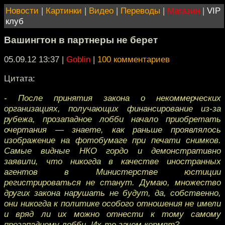
Новости
|
Картинки
|
Видео
|
Переводы
|
Магазин
|
VIP
клуб
Вашингтон в партнеры не берет
05.09.12 13:37
|
Goblin
|
100 комментариев
Цитата:
- После принятия закона о некоммерческих
организациях, получающих финансирование из-за
рубежа, прозападное лобби начало приобретать
очертания — знаете, как раньше проявлялось
изображение на фотобумаге при печати снимков.
Самые видные НКО гордо и демонстративно
заявили, что никогда в качестве иностранных
агентов в Министерстве юстиции
регистрироваться не станут. Думаю, множество
других закона нарушать не будут, да, собственно,
они никогда к политике особого отношения не имели
и вряд ли их можно отнести к тому самому
прозападному лобби. Их-то зачем кормят?