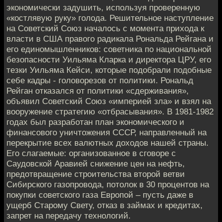
экономически задушить, используя проверенную
«костлявую руку» голода. Решительное наступление
на Советский Союз началось с момента прихода к
власти в США правого радикала Рональда Рейгана и
его единомышленников: советника по национальной
безопасности Уильяма Кларка и директора ЦРУ, его
тезки Уильяма Кейси, которые подобрали подобные
себе кадры - головорезов от политики. Рональд
Рейган отказался от политики «сдерживания»,
объявил Советский Союз «империей зла» и взял на
вооружение стратегию «отбрасывания». В 1981-1982
годах был разработан план экономического и
финансового уничтожения СССР, направленный на
перекрытие всех валютных доходов нашей страны.
Его слагаемые: организованное в сговоре с
Саудовской Аравией снижение цен на нефть,
предотвращение строительства второй ветви
Сибирского газопровода, потолок в 30 процентов на
покупки советского газа Европой – пусть даже в
ущерб Старому Свету, отказ в займах и кредитах,
запрет на передачу технологий.