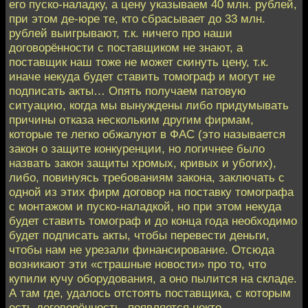
его пуско-наладку, а цену указываем 40 млн. рублей,
при этом де-юре те, кто сбрасывает до 33 млн.
рублей выигрывают, т.к. ничего про наши
договорённости с поставщиком не знают, а
поставщик наш тоже не может скинуть цену, т.к.
иначе некуда будет ставить томограф и могут не
подписать акты… Опять получаем патовую
ситуацию, когда мы вынуждены либо придумывать
причины отказа нескольким другим фирмам,
которые те легко обжалуют в ФАС (это называется
закон о защите конкуренции, но логичнее было
назвать закон защиты хромых, кривых и убогих),
либо, повинуясь требованиям закона, заключать с
одной из этих фирм договор на поставку томографа
с монтажом и пуско-наладкой, но при этом некуда
будет ставить томограф и до конца года необходимо
будет подписать акты, чтобы перевести деньги,
чтобы нам не урезали финансирование. Отсюда
возникают эти «страшные новости» про то, что
купили кучу оборудования, а оно пылится на складе.
А там где, удалось отстоять поставщика, с которым
есть договорённость, появляется некто