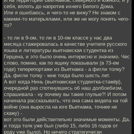
И на территории Вьетнамов, северного и южного, и у
себя, вплоть до напротив ихнего Белого Дома.
Или я ошибаюсь, и чего-то не вижу? Не знаком с
какими-то матерьялами, или же не могу понять чего-
то?
- то ли в 9-ом, то ли в 10-ом классе у нас два
месяца стажировалась в качестве учителя русского
языка и литературы вьетнамская студентка из
Герцена, и это было очень интересно и значимо. Чес
слово, помню, как по ящику показывали (в 73-ем
годе) телерепортажи из Вьетнама - а фигли толку?
Да, фигли толку - мне тогда было шесть лет.
А вот когда Нинь (вьетнамская студентка-стажёр),
очередной раз споткнувшись об наш долбоебизм,
спрашивала - ну почему вы такие глупые?! И потом
начинала рассказывать, что она сама видела на той
войне (она выросла на юге Вьетнама, точнее не
скажу) -
вот это были действительно значимые моменты. Да,
и тогда толк уже был (либо 15, либо 16 годов от
роду уже было). Но ничего стратегически