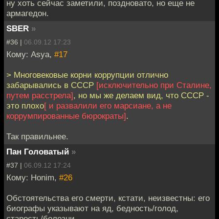
ну хоть сейчас заметили, поздновато, но еще не
армагедон.
SBER
»
#36 |
06.09.12 17:23
Кому: Asya,
#17
> Многовековые корни коррупции отлично
забарывались в СССР
[исключительно при Сталине,
путем расстрела]
, но мы же делаем вид, что СССР -
это плохо
[ и развалили его марсиане, а не
коррумпированные бюрократы]
.
Так правильнее.
Пан Головатый
»
#37 |
06.09.12 17:24
Кому: Honim,
#26
Обстоятельства его смерти, кстати, неизвестны: его
биографы указывают на яд, бедность/голод,
старость/болезни.