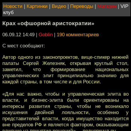
Новости
|
Картинки
|
Видео
|
Переводы
|
Магазин
|
VIP
клуб
Крах «офшорной аристократии»
06.09.12 14:49
|
Goblin
|
190 комментариев
С мест сообщают:
Автор одного из законопроектов, вице-спикер нижней
палаты Сергей Железняк, открывая круглый стол,
заметил, что формирование национальных
управленческих элит принципиально значимо для
каждой страны, в том числе и для России.
«Для нас важно, чтобы и управленческая элита во
власти, и бизнес-элита были ориентированы на
интересы развития страны, чтобы не возникало
искушения двойной лояльности, особенно у
представителей власти, когда имущество находится
вне пределов РФ и является фактором, оказывающим
влияние на принятие решений», – подчеркнул он.