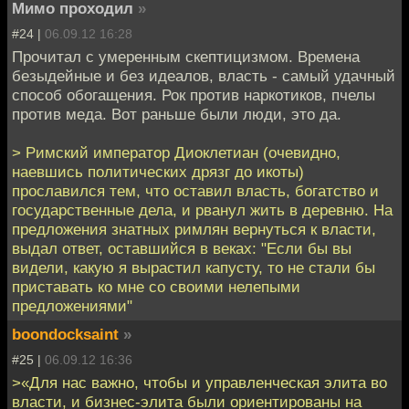
Мимо проходил
»
#24 |
06.09.12 16:28
Прочитал с умеренным скептицизмом. Времена
безыдейные и без идеалов, власть - самый удачный
способ обогащения. Рок против наркотиков, пчелы
против меда. Вот раньше были люди, это да.
> Римский император Диоклетиан (очевидно,
наевшись политических дрязг до икоты)
прославился тем, что оставил власть, богатство и
государственные дела, и рванул жить в деревню. На
предложения знатных римлян вернуться к власти,
выдал ответ, оставшийся в веках: "Если бы вы
видели, какую я вырастил капусту, то не стали бы
приставать ко мне со своими нелепыми
предложениями"
boondocksaint
»
#25 |
06.09.12 16:36
>«Для нас важно, чтобы и управленческая элита во
власти, и бизнес-элита были ориентированы на