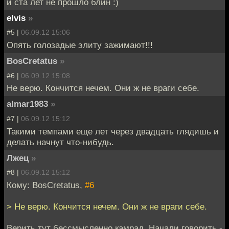
и ста лет не прошло блин :)
elvis
»
#5 |
06.09.12 15:06
Опять голозадые элиту зажимают!!!
BosCretatus
»
#6 |
06.09.12 15:08
Не верю. Кончится нечем. Они ж не враги себе.
almar1983
»
#7 |
06.09.12 15:12
Такими темпами еще лет через двадцать глядишь и
делать начнут что-нибудь.
Лжец
»
#8 |
06.09.12 15:12
Кому: BosCretatus,
#6
> Не верю. Кончится нечем. Они ж не враги себе.
Верить тут бессмысленно камрад. Начали говорить -