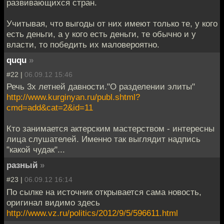
развивающихся стран.
Учитывая, что выгоды от них имеют только те, у кого
есть деньги, а у кого есть деньги, те обычно и у
власти, то победить их маловероятно.
ququ
»
#22 |
06.09.12 15:46
Речь 3х летней давности."О разделении элиты"
http://www.kurginyan.ru/publ.shtml?
cmd=add&cat=2&id=11
Кто занимается актерским мастерством - интересны
лица слушателей. Именно так выглядит надпись
"какой чудак"...
разный
»
#23 |
06.09.12 16:14
По сылке на источник открывается сама новость,
оригинал видимо здесь
http://www.vz.ru/politics/2012/9/5/596611.html