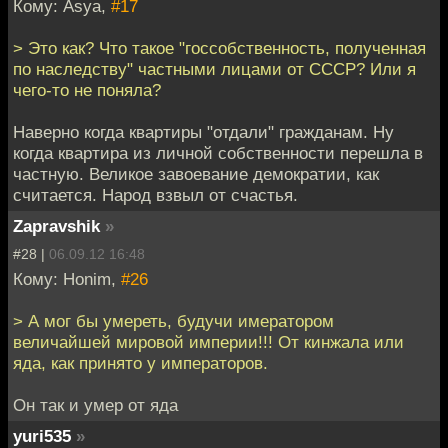
Кому: Asya,
#17
> Это как? Что такое "госсобственность, полученная
по наследству" частными лицами от СССР? Или я
чего-то не поняла?
Наверно когда квартиры "отдали" гражданам. Ну
когда квартира из личной собственности перешла в
частную. Великое завоевание демократии, как
считается. Народ взвыл от счастья.
Zapravshik
»
#28 |
06.09.12 16:48
Кому: Honim,
#26
> А мог бы умереть, будучи имератором
величайшей мировой империи!!! От кинжала или
яда, как принято у императоров.
Он так и умер от яда
yuri535
»