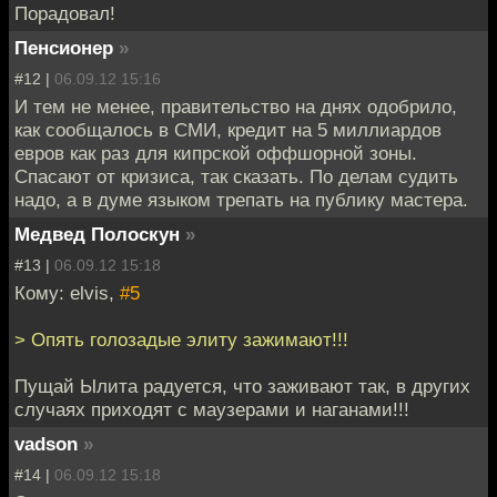
Порадовал!
Пенсионер
»
#12 |
06.09.12 15:16
И тем не менее, правительство на днях одобрило,
как сообщалось в СМИ, кредит на 5 миллиардов
евров как раз для кипрской оффшорной зоны.
Спасают от кризиса, так сказать. По делам судить
надо, а в думе языком трепать на публику мастера.
Медвед Полоскун
»
#13 |
06.09.12 15:18
Кому: elvis,
#5
> Опять голозадые элиту зажимают!!!
Пущай Ылита радуется, что заживают так, в других
случаях приходят с маузерами и наганами!!!
vadson
»
#14 |
06.09.12 15:18