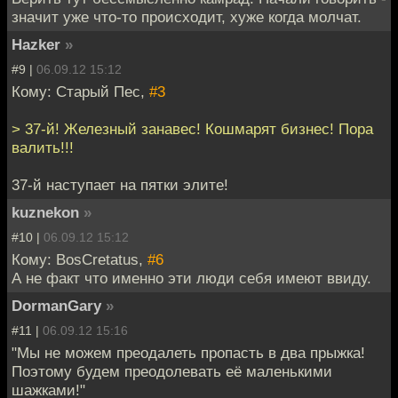
значит уже что-то происходит, хуже когда молчат.
Hazker
»
#9 |
06.09.12 15:12
Кому: Старый Пес,
#3
> 37-й! Железный занавес! Кошмарят бизнес! Пора
валить!!!
37-й наступает на пятки элите!
kuznekon
»
#10 |
06.09.12 15:12
Кому: BosCretatus,
#6
А не факт что именно эти люди себя имеют ввиду.
DormanGary
»
#11 |
06.09.12 15:16
"Мы не можем преодалеть пропасть в два прыжка!
Поэтому будем преодолевать её маленькими
шажками!"