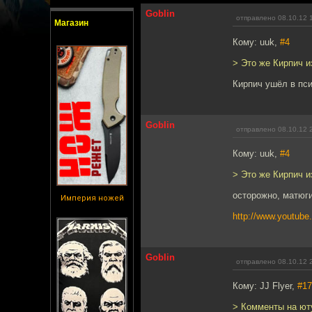
Goblin
отправлено 08.10.12 
Магазин
Кому: uuk,
#4
> Это же Кирпич и
Кирпич ушёл в пси
Goblin
отправлено 08.10.12 
Кому: uuk,
#4
> Это же Кирпич и
осторожно, матюги
Империя ножей
http://www.youtub
Goblin
отправлено 08.10.12 
Кому: JJ Flyer,
#17
> Комменты на юту