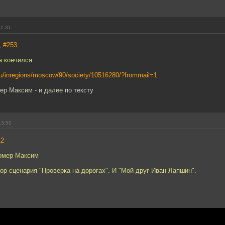
11:31
,
#253
а кончился
.ru/inregions/moscow/90/society/10516280/?frommail=1
мер Максим - и далее по тексту
13:50
12
помер Максим
тор сценария "Проверка на дорогах". И "Мой друг Иван Лапшин".