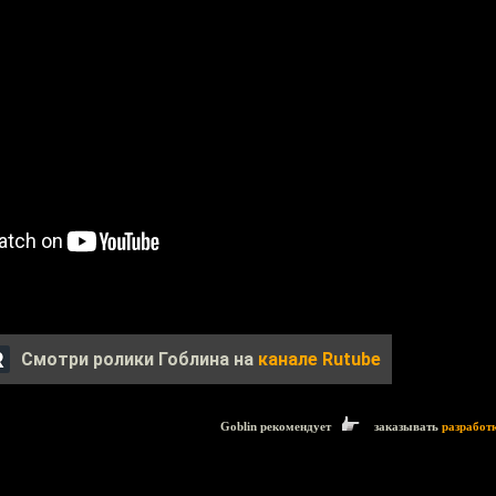
Смотри ролики Гоблина на
канале Rutube
Goblin рекомендует
заказывать
разработ