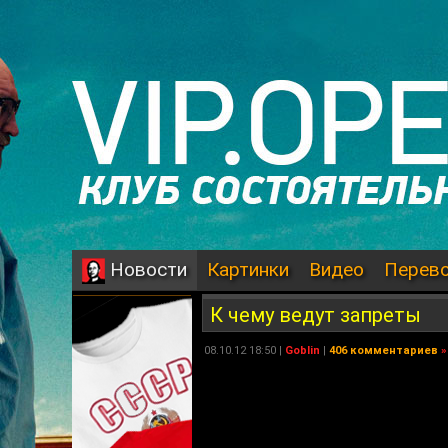
Картинки
Видео
Перев
Новости
К чему ведут запреты
08.10.12 18:50 |
Goblin
|
406 комментариев
»