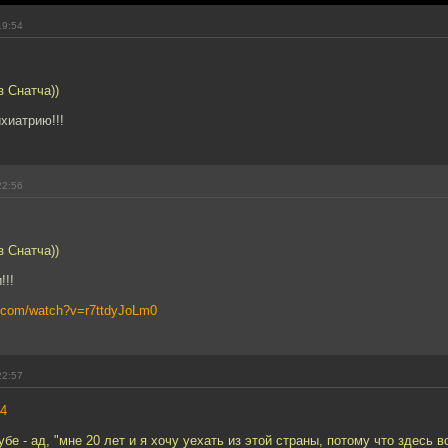
19:54
з Снатча))
хиатрию!!!
22:56
з Снатча))
!!!
e.com/watch?v=r7ttdyJoLm0
22:57
4
бе - ад, "мне 20 лет и я хочу уехать из этой страны, потому что здесь 