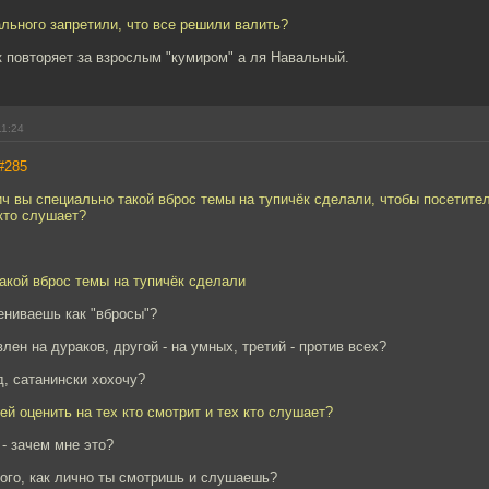
ального запретили, что все решили валить?
 повторяет за взрослым "кумиром" а ля Навальный.
11:24
#285
 вы специально такой вброс темы на тупичёк сделали, чтобы посетител
 кто слушает?
акой вброс темы на тупичёк сделали
ениваешь как "вбросы"?
лен на дураков, другой - на умных, третий - против всех?
д, сатанински хохочу?
ей оценить на тех кто смотрит и тех кто слушает?
- зачем мне это?
того, как лично ты смотришь и слушаешь?