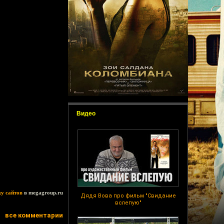
Видео
ку сайтов
в megagroup.ru
Дядя Вова про фильм "Свидание
вслепую"
все комментарии