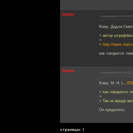
Goblin
отправлено 09.10.12 
Кому: Дадли Смит
> автор штрафбат
>
>
http://news.mail
как говорится: по
Goblin
отправлено 09.10.12 
Кому: M. H. L.,
#3
> как говорится: 
>
> Так он вроде ав
Он предатель.
cтраницы: 1