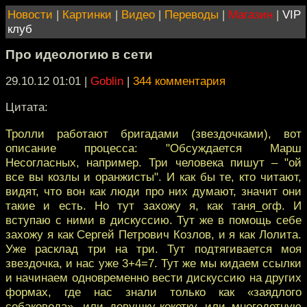
Новости
|
Картинки
|
Видео
|
Переводы
|
Магазин
|
VIP
клуб
Про идеологию в сети
29.10.12 01:01
|
Goblin
|
344 комментария
Цитата:
Тролли работают бригадами (звездочками), вот
описание процесса: "Обсуждается Марш
Несогласных, например. Три человека пишут – "ой
все вы козлы и оранжисты". И как бы те, кто читают,
видят, что вон как люди про них думают, значит они
такие и есть. Но тут захожу я, как таня_огф. И
вступаю с ними в дискуссию. Тут же в помощь себе
захожу я как Сергей Петрович Козлов, и я как Лолита.
Уже расклад три на три. Тут подтягивается моя
звездочка, и нас уже 3+4=7. Тут же мы кидаем ссылки
и начинаем одновременно вести дискуссию на других
формах, где нас знали только как «заядлого
собаковода», или девушку-кокетку, или многодетную