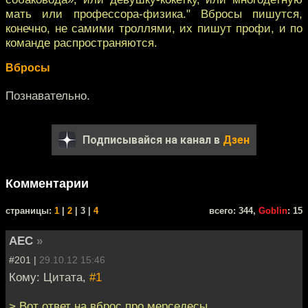
мать или профессора-физика." Вбросы пишутся,
конечно, не самими троллями, их пишут профи, и по
команде распространяются.
Вбросы
Познавательно.
Подписывайся на канал в
Дзен
Комментарии
cтраницы:
1
|
2
| 3 |
4
всего: 344,
Goblin
: 15
АЕС
»
#201 |
29.10.12 15:46
Кому: Цитата,
#1
> Вот ответ на вброс про мерседесы