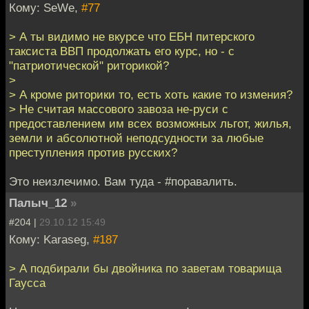
Кому: SeWe,
#77
> А ты видимо не вкурсе что ЕБН питерского
таксиста ВВП продолжать его курс, но - с
"патриотической" риторикой?
>
> А кроме риторики то, есть хоть какие то измения?
> Не считая массового завоза не-руси с
предоставлением им всех возможных льгот, жилья,
земли и абсолютной неподсудности за любые
преступления против русских?
Это неизлечимо. Вам туда - #поравалить.
Палыч_12
»
#204 |
29.10.12 15:49
Кому: Karaseg,
#187
> А подбирали бы двойника по заветам товарища
Гаусса