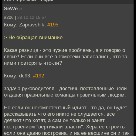
SeWe
»
#206 |
29.10.12 15:57
Кому: Zapravshik,
#195
> Не обращал внимание
Какая разница - это чужие проблемы, а я говорю о
своих! Если они все в гомосеки записались, что за
ними повторять что-ли?
Кому: dc93,
#192
задача руководителя - достичь поставленные цели
отдавая правильные команды правильным людям.
Но если он некомпетентный идиот - то да, он будет
рассказывать что его никто не слушается, все
делают что хотят, а сам он только и занят
построением "вертикали власти". Хера ее строить
если она давно построена, и на ее вершине он и так