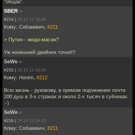
"общак".
SBER
»
#214 |
29.10.12 16:40
Кому: Собакевич,
#211
> Путин - жидо-масон?
Уж нонешний двойник точно!!!
SeWe
»
#215 |
29.10.12 16:49
Кому: Honim,
#212
Всю жизнь - руковожу, в прямом подчинении почти
200 душ в 3-х странах и около 2-х тысяч в субчиках
:-)
SeWe
»
#216 |
29.10.12 16:52
Кому: Собакевич,
#211