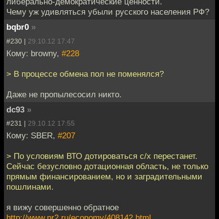
либерально-демократические ценности.
Чему уж удивляться убыли русского населения РФ?
bqbr0
»
#230 |
29.10.12 17:47
Кому: browny,
#228
> В процессе обмена пол не поменялся?
Даже не пропылесосил никто.
dc93
»
#231 |
29.10.12 17:55
Кому: SBER,
#207
> По условиям ВТО дотироваться с/х перестанет.
Сейчас безусловно дотационная область, не только
прямым финансированием, но и заградительными
пошлинами.
я вижу совершенно обратное
http://www.nr2.ru/economy/408142.html