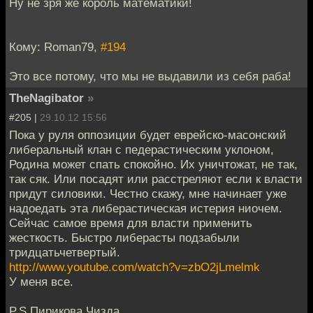
Ну не зря же король математики!
Кому: Roman79,
#194
Это все потому, что мы не выдавили из себя раба!
TheNagibator
»
#205 |
29.10.12 15:56
Пока у руля оппозиции будет еврейско-масонский
либеральный клан с педерастическим уклоном,
Родина может спать спокойно. Их уничтожат, не так,
так сяк. Или посадят или расстреляют если к власти
придут силовики. Честно скажу, мне начинает уже
надоедать эта либерастическая истерия ниочем.
Сейчас самое время для власти применить
жесткость. Быстро либерасты подзабыли
тридцатьчетвертый.
http://www.youtube.com/watch?v=zbO2jLmelmk
У меня все.
P.S Пирикова Чизда.