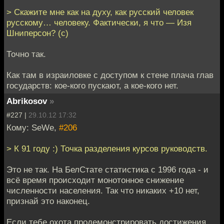
> Скажите мне как на духу, как русский человек
русскому… человеку. Фактически, я что — Изя
Шниперсон? (c)
Точно так.
Как там в израиловке с доступом к стене плача глав
государств: кое-кого пускают, а кое-кого нет.
Abrikosov
»
#227 |
29.10.12 17:32
Кому: SeWe,
#206
> К 91 году :) Точка разделения курсов руководств.
Это не так. На БелСтате статистика с 1996 года - и
всё время происходит монотонное снижение
численности населения. Так что никаких +10 нет,
признай это наконец.
Если тебе охота продемонстрировать достижения