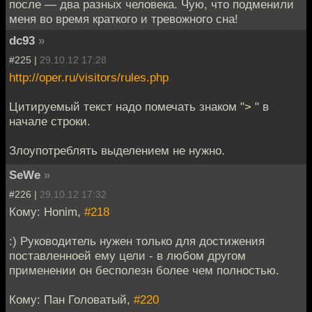
после — два разных человека. Чую, что подменили
меня во время краткого и тревожного сна!
dc93
»
#225 |
29.10.12 17:28
http://oper.ru/visitors/rules.php
Цитируемый текст надо помечать знаком "
>
" в
начале строки.
Злоупотреблять выделением не нужно.
SeWe
»
#226 |
29.10.12 17:32
Кому: Honim,
#218
:) Руководитель нужен только для достижения
поставленноей ему цели - в любом другом
применении он бесполезн более чем полностью.
Кому: Пан Головатый,
#220