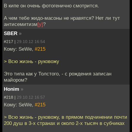
В кипе он очень фотогенично смотрится.
А чем тебе жидо-масоны не нравятся? Нет ли тут
антисемитизм
[у]
?
SBER
»
#217 |
29.10.12 16:54
Кому: SeWe,
#215
> Всю жизнь - руковожу
Это типа как у Толстого, - с рождения записан
майором?
Honim
»
#218 |
29.10.12 16:57
Кому: SeWe,
#215
> Всю жизнь - руковожу, в прямом подчинении почти
200 душ в 3-х странах и около 2-х тысяч в субчиках