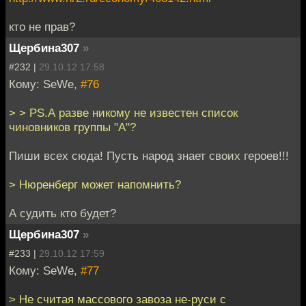
кто не прав?
Щербина307
»
#232 |
29.10.12 17:58
Кому: SeWe,
#76
> > PS.А разве никому не известен список
чиновников группы "А"?
Пиши всех сюда! Пусть народ знает своих героев!!!
> Нюренберг может напомнить?
А судить кто будет?
Щербина307
»
#233 |
29.10.12 17:59
Кому: SeWe,
#77
> Не считая массового завоза не-руси с