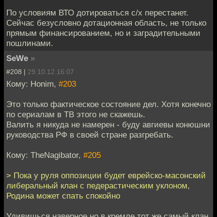
По условиям ВТО дотироваться с/х перестанет.
Сейчас безусловно дотационная область, не только
прямым финансированием, но и заградительными
пошлинами.
SeWe
»
#208 |
29.10.12 16:07
Кому: Honim,
#203
Это только фактическое состояние дел. Хотя конечно
по сериалам в ТВ этого не скажешь.
Валить я никуда не намерен - буду авгиевы конюшни
руководства РФ в своей стране разгребать.
Кому: TheNagibator,
#205
> Пока у руля оппозиции будет еврейско-масонский
либеральный клан с педерастическим уклоном,
Родина может спать спокойно
Удивишься наверное но в кремле тот же самый клан.