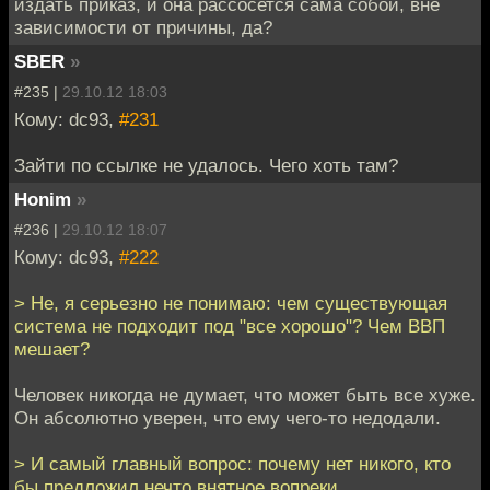
издать приказ, и она рассосется сама собой, вне
зависимости от причины, да?
SBER
»
#235 |
29.10.12 18:03
Кому: dc93,
#231
Зайти по ссылке не удалось. Чего хоть там?
Honim
»
#236 |
29.10.12 18:07
Кому: dc93,
#222
> Не, я серьезно не понимаю: чем существующая
система не подходит под "все хорошо"? Чем ВВП
мешает?
Человек никогда не думает, что может быть все хуже.
Он абсолютно уверен, что ему чего-то недодали.
> И самый главный вопрос: почему нет никого, кто
бы предложил нечто внятное вопреки