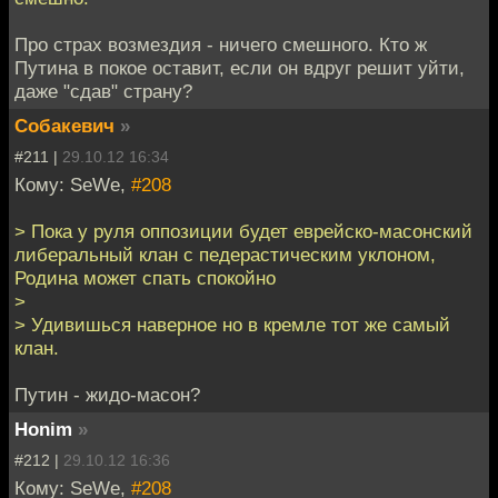
Про страх возмездия - ничего смешного. Кто ж
Путина в покое оставит, если он вдруг решит уйти,
даже "сдав" страну?
Собакевич
»
#211 |
29.10.12 16:34
Кому: SeWe,
#208
> Пока у руля оппозиции будет еврейско-масонский
либеральный клан с педерастическим уклоном,
Родина может спать спокойно
>
> Удивишься наверное но в кремле тот же самый
клан.
Путин - жидо-масон?
Honim
»
#212 |
29.10.12 16:36
Кому: SeWe,
#208