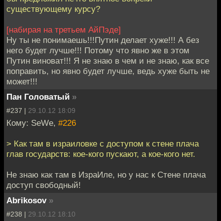
существующему курсу?
[набирая на третьем АйПэде]
Ну ты не понимаешь!!!Путин делает хуже!!! А без
него будет лучше!!! Потому что явно же в этом
Путин виноват!!! Я не знаю в чем и не знаю, как все
поправить, но явно будет лучше, ведь хуже быть не
может!!!
Пан Головатый
»
#237 |
29.10.12 18:09
Кому: SeWe,
#226
> Как там в израиловке с доступом к стене плача
глав государств: кое-кого пускают, а кое-кого нет.
Не знаю как там в ИзраИле, но у нас к Стене плача
доступ свободный!
Abrikosov
»
#238 |
29.10.12 18:10