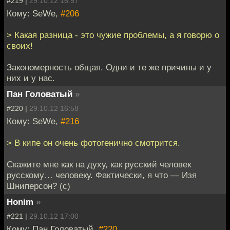
#219 |
29.10.12 16:57
Кому: SeWe,
#206
> Какая разница - это чужие проблемы, а я говорю о
своих!
Закономерность общая. Одни и те же причины и у
них и у нас.
Пан Головатый
»
#220 |
29.10.12 16:58
Кому: SeWe,
#216
> В кипе он очень фотогенично смотрится.
Скажите мне как на духу, как русский человек
русскому… человеку. Фактически, я что — Изя
Шниперсон? (c)
Honim
»
#221 |
29.10.12 17:00
Кому: Пан Головатый,
#220