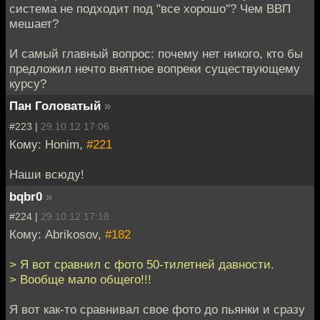
система не подходит под "все хорошо"? Чем ВВП
мешает?
И самый главный вопрос: почему нет никого, кто бы
предложил нечто внятное вопреки существующему
курсу?
Пан Головатый
»
#223 |
29.10.12 17:06
Кому: Honim,
#221
Наши всюду!
bqbr0
»
#224 |
29.10.12 17:18
Кому: Abrikosov,
#182
> Я вот сравнил с фото 50-тилетней давности.
> Вообще мало общего!!!
Я вот как-то сравнивал свое фото до пьянки и сразу