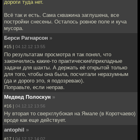
дороги туда нет.
Всё так и есть. Сама скважина заглушена, все
постройки снесены. Осталось ровное поле и куча
мусора.
Берси Рагнарсон
»
#15 |
04.12.12 13:55
По результатам просмотра я так понял, что
закончились какие-то практические\прикладные
задачи для шахты. А держать её открытой только
для того, чтобы она была, посчитали неразумным
(да и дорого это, я подозреваю).
Поправьте, если неправ.
Медвед Полоскун
»
#16 |
04.12.12 13:56
Ну вторая то сверхглубокая на Ямале (в Коротчаево)
вроде как еще действует.
antophil
»
#17 |
04.12.12 14:02