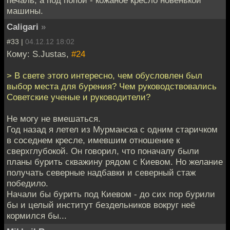
печаль, а под попой - кожаное кресло новенькой
машины.
Caligari
»
#33 |
04.12.12 18:02
Кому: S.Justas,
#24
> В свете этого интересно, чем обусловлен был
выбор места для бурения? Чем руководствовались
Советские ученые и руководители?
Не могу не вмешаться.
Год назад я летел из Мурманска с одним старичком
в соседнем кресле, имевшим отношение к
сверхглубокой. Он говорил, что поначалу были
планы бурить скважину рядом с Киевом. Но желание
получать северные надбавки и северный стаж
победило.
Начали бы бурить под Киевом - до сих пор бурили
бы и целый институт бездельников вокруг неё
кормился бы...