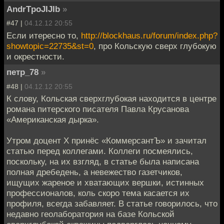
AndrTpoJIJIb
»
#47 |
04.12.12 20:55
Если итересно то,
http://blockhaus.ru/forum/index.php?
showtopic=22735&st=0
, про Кольскую сверх глубокую
и окрестности.
петр_78
»
#48 |
04.12.12 20:55
К слову, Кольская сверхглубокая находится в центре
романа питерского писателя Павла Крусанова
«Американская дырка».
Утром доцент X принёс «КоммерсантЪ» и зачитал
статью перед коллегами. Коллеги посмеялись,
поскольку, на их взгляд, в статье была написана
полная дребедень, а невежество газетчиков,
ищущих жареное и хватающих вершки, истинных
профессионалов, коль скоро тема касается их
профиля, всегда забавляет. В статье говорилось, что
недавно геолаборатория на базе Кольской