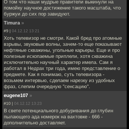
О том что наши мудрые правители выкинули на
помойку научное достижение такого масштаба, что
буржуи до сих пор завидуют.
Timura
»
#9 |
04.12.12 13:21
Хоть телевизор не смотри. Какой бред про атомные
взрывы, звуковые волны, зачем-то еще показывают
нефтяные скважины, угольные карьеры. Еще и про
полезные ископаемые приплели, хотя скважина
исключительно научный характер имела. Сам я
работал в Недрах три года, имею представление о
предмете. Как я понимаю, суть телевизора -
возьмем интервью, сделаем нарезку из удобных
фраз, слепим очередную "сенсацию".
eugene107
»
#10 |
04.12.12 13:23
В свете потенциального добуривания до глубин
пылающего ада номерок на вахтовке - 666 -
дополнительно доставляет.