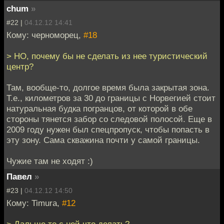
chum
»
#22 |
04.12.12 14:41
Кому: черноморец,
#18
> НО, почему бы не сделать из нее туристический
центр?
Там, вообще-то, долгое время была закрытая зона.
Т.е., километров за 30 до границы с Норвегией стоит
натуральная будка погранцов, от которой в обе
стороны тянется забор со следовой полосой. Еще в
2009 году нужен был спецпропуск, чтобы попасть в
эту зону. Сама скважина почти у самой границы.
Чужие там не ходят :)
Павел
»
#23 |
04.12.12 14:50
Кому: Timura,
#12
> Дальше то с ней что делать?