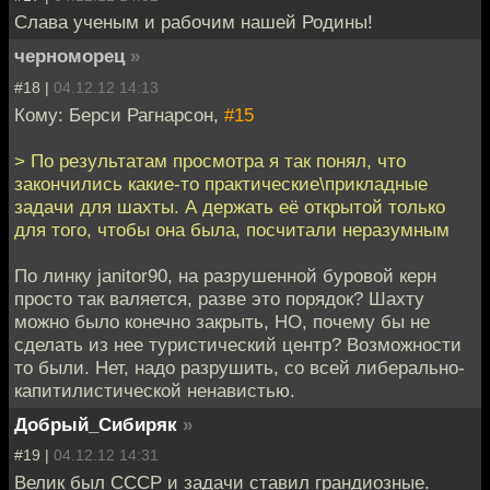
Слава ученым и рабочим нашей Родины!
черноморец
»
#18 |
04.12.12 14:13
Кому: Берси Рагнарсон,
#15
> По результатам просмотра я так понял, что
закончились какие-то практические\прикладные
задачи для шахты. А держать её открытой только
для того, чтобы она была, посчитали неразумным
По линку janitor90, на разрушенной буровой керн
просто так валяется, разве это порядок? Шахту
можно было конечно закрыть, НО, почему бы не
сделать из нее туристический центр? Возможности
то были. Нет, надо разрушить, со всей либерально-
капитилистической ненавистью.
Добрый_Сибиряк
»
#19 |
04.12.12 14:31
Велик был СССР и задачи ставил грандиозные.