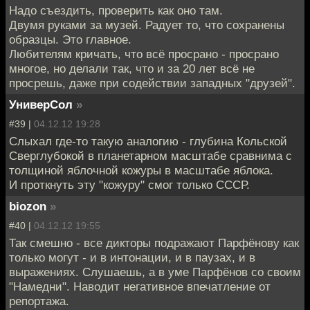
Надо съездить, проверить как оно там.
Двумя руками за музей. Радует то, что сохранены
образцы. Это главное.
Любителям кричать, что всё просрано - просрано
многое, но делали так, что и за 20 лет всё не
просрешь, даже при содействии западных "друзей".
УниверСол
»
#39 |
04.12.12 19:28
Слыхал где-то такую аналогию - глубина Кольской
Сверглубокой в планетарном масштабе сравнима с
толщиной яблочной кожуры в масштабе яблока.
И проткнуть эту "кожуру" смог только СССР.
biozon
»
#40 |
04.12.12 19:55
Так смешно - все дикторы подражают Парфёнову как
только могут - и в интонации, и в паузах, и в
выражениях. Слушаешь, а в уме Парфёнов со своим
"Намедни". Наводит негативное впечатление от
репортажа.