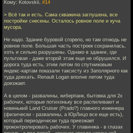
Кому: Kotovskii,
#14
> Всё так и есть. Сама скважина заглушена, все
постройки снесены. Осталось ровное поле и куча
мусора.
Не надо. Здание буровой сгорело, но там отнюдь не
ровное поле. Большая часть построек сохранилась,
хоть и сильно разрушены. Однако в здании, где
пультовая - даже второй этаж еще не обрушился. И
дорога туда есть, этим летом по спутниковым
яндекс-картам показали таксисту из Заполярного как
туда доехать. Renault Logan вполне летом туда
доезжает.
А в целом - развалины, киберпанк, бытовка для 2х
рабочих, которые потихоньку все распиливают и
новенький Land Cruiser (Prado?) главного инженера
(физически - развалины, а ЮрЛицо все еще есть),
который периодически туда приезжает
проконтролировать рабочих. У главинжа - в глазах