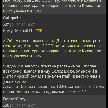
геол карту бывшего СССР, вулканические коренные
породы на ней оранжево-красные, в зоне Киева при
всем уважении нету
Caligari
»
#37 |
04.12.12 19:07
Кому: Mikhail R.,
#36
> Объективно сомневаюсь. Достаточно посмотреть
геол карту бывшего СССР, вулканические коренные
породы на ней оранжево-красные, в зоне Киева при
всем уважении нету
"Рядом с Киевом" - понятие растяжимое. Вполне
возможно имелся в виду Володарск-Волынский в
Житомирской области знаменитый известно чем в
узких кругах.
А насчёт бездельников - на 100% согласен т.к. 2 года
своей жизни провёл в одном киевском НИИ...
DoctorGrey
»
#38 |
04.12.12 19:07