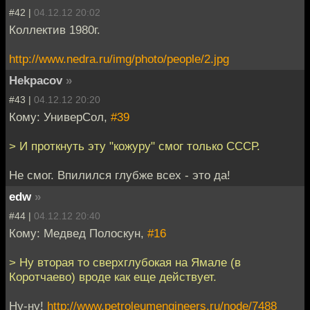
#42 |
04.12.12 20:02
Коллектив 1980г.
http://www.nedra.ru/img/photo/people/2.jpg
Hekpacov
»
#43 |
04.12.12 20:20
Кому: УниверСол,
#39
> И проткнуть эту "кожуру" смог только СССР.
Не смог. Впилился глубже всех - это да!
edw
»
#44 |
04.12.12 20:40
Кому: Медвед Полоскун,
#16
> Ну вторая то сверхглубокая на Ямале (в
Коротчаево) вроде как еще действует.
Ну-ну!
http://www.petroleumengineers.ru/node/7488