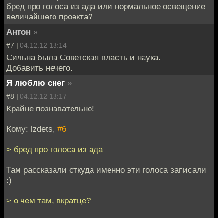
бред про голоса из ада или нормальное освещение
величайшего проекта?
Антон
»
#7 |
04.12.12 13:14
Сильна была Советская власть и наука.
Добавить нечего.
Я люблю снег
»
#8 |
04.12.12 13:17
Крайне познавательно!
Кому: izdets,
#6
> бред про голоса из ада
Там рассказали откуда именно эти голоса записали
:)
> о чем там, вкратце?