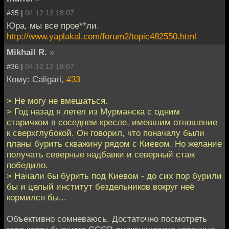
#35 |
04.12.12 18:07
Юра, мы все прое**ли.
http://www.yaplakal.com/forum2/topic482550.html
Mikhail R.
»
#36 |
04.12.12 18:07
Кому: Caligari,
#33
> Не могу не вмешаться.
> Год назад я летел из Мурманска с одним
старичком в соседнем кресле, имевшим отношение
к сверхглубокой. Он говорил, что поначалу были
планы бурить скважину рядом с Киевом. Но желание
получать северные надбавки и северный стаж
победило.
> Начали бы бурить под Киевом - до сих пор бурили
бы и целый институт бездельников вокруг неё
кормился бы...
Объективно сомневаюсь. Достаточно посмотреть