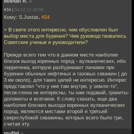
Mikhail R.
»
#34 |
04.12.12 18:04
Кому: S.Justas,
#24
> В свете этого интересно, чем обусловлен был
выбор места для бурения? Чем руководствовались
Советские ученые и руководители?
Прежде всего тем что в данном месте наиболее
близок выход коренных пород - вулканических, ибо
терригенка, которую разбуривают пачками при
бурении обычных нефтяных и газовых скважин ( до
3 км около), для таких целей не интересно. Интерес
представлял "что у нее там внутре, у земли-то",
песок-глина не интересны, ты нам подавай, граниты-
доломиты и всетакое. К слову сказать, еще два
наиболее близких выхода коренных вулканических
пород, являются местами второй и третьей
сверхглубокой скважины, которых всего было три,
считая эту.
muffel
»