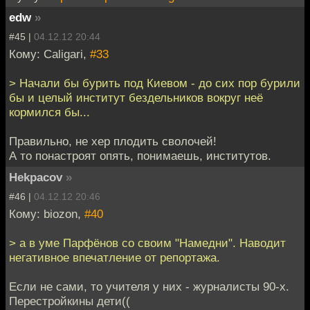
edw
»
#45 |
04.12.12 20:44
Кому: Caligari,
#33
> Начали бы бурить под Киевом - до сих пор бурили
бы и целый институт бездельников вокруг неё
кормился бы...
Правильно, не хер плодить сволочей!
А то понастроят опять, понимаешь, институтов.
Hekpacov
»
#46 |
04.12.12 20:46
Кому: biozon,
#40
> а в уме Парфёнов со своим "Намедни". Наводит
негативное впечатление от репортажа.
Если не сами, то учителя у них - журналисты 90-х.
Перестройкины дети((