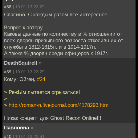
#38 |
10.01.13 23:29
Спасибо. С каждым разом все интереснее.
Вопрос к автору
Каковы данные по количеству в % отношении от
всех дворян призывного возроста откосивших от
службы в 1812-1815гг, и в 1914-1917гг.
А также % дворян среди офицеров к 1917г.
DeathSquirell
»
#39 |
10.01.13 23:29
Кому: Ойген,
#24
> РежЫм пытается огрызаться!
>
>
http://roman-n.livejournal.com/4178293.html
Никак концепт для Ghost Recon Online!!!
Павловна
»
#40 |
10.01.13 23:41