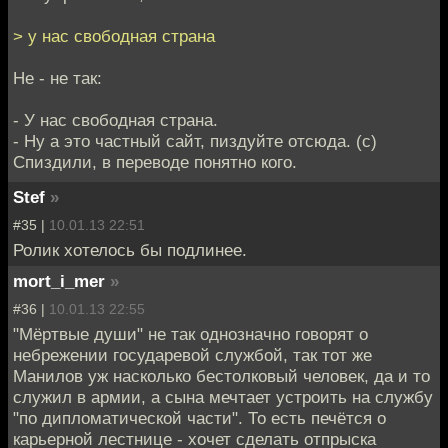
> у нас свободная страна
Не - не так:
- У нас свободная страна.
- Ну а это частный сайт, пиздуйте отсюда. (с)
Спиздили, в переводе понятно кого.
Stef
»
#35 |
10.01.13 22:51
Ролик хотелось бы подлинее.
mort_i_mer
»
#36 |
10.01.13 22:55
"Мёртвые души" не так однозначно говорят о
небрежении государевой службой, так тот же
Манилов уж насколько бестолковый человек, да и то
служил в армии, а сына мечтает устроить на службу
"по дипломатической части". То есть печётся о
карьерной лестнице - хочет сделать отпрыска