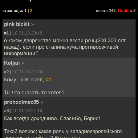
cтраницы: 1 |
2
всего: 142,
Goblin
: 2
pink bizkit
»
#1 |
10.01.13 20:48
о каком дворянстве можно вести речь(200-300 лет
назад), если про сталина куча противоречивой
информации?
Koljan
»
#2 |
10.01.13 21:14
Кому: pink bizkit,
#1
Ты что сказать то хотел?
prohodimec85
»
#3 |
10.01.13 21:14
Как всегда доходчиво. Спасибо, Борис!
Такой вопрос: какая роль у западноевропейского
дворянства сейчас? Во что оно