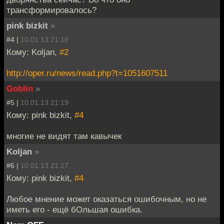
трансформировалось?
pink bizkit
»
#4 |
10.01.13 21:18
Кому: Koljan,
#2
http://oper.ru/news/read.php?t=1051607511
Goblin
»
#5 |
10.01.13 21:19
Кому: pink bizkit,
#4
многие не видят там кавычек
Koljan
»
#6 |
10.01.13 21:27
Кому: pink bizkit,
#4
Любое мнение может оказаться ошибочным, но не
иметь его - ещё бОльшая ошибка.