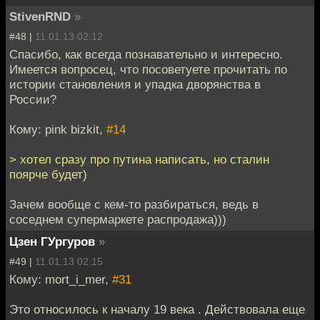
StivenRND
»
#48 |
11.01.13 02:12
Спасибо, как всегда познавательно и интересно.
Имеется вопросец, что посоветуете прочитать по
истории становления и упадка дворянства в
России?
Кому: pink bizkit,
#14
> хотел сразу про путина написать, но сталин
поярче будет)
Зачем вообще с кем-то разбираться, ведь в
соседнем супермаркете распродажа)))
Цзен ГУргуров
»
#49 |
11.01.13 02:15
Кому: mort_i_mer,
#31
Это относилось к началу 19 века . Действовала еще