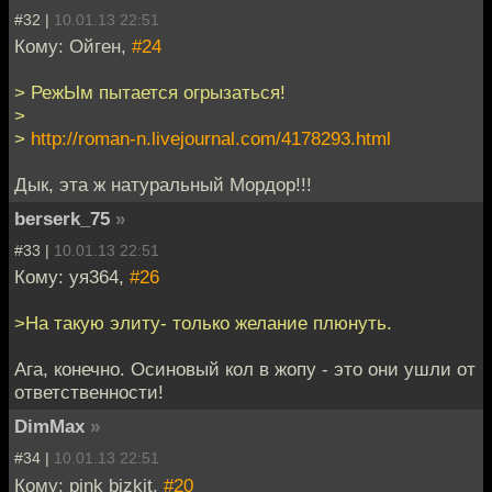
#32 |
10.01.13 22:51
Кому: Ойген,
#24
> РежЫм пытается огрызаться!
>
>
http://roman-n.livejournal.com/4178293.html
Дык, эта ж натуральный Мордор!!!
berserk_75
»
#33 |
10.01.13 22:51
Кому: уя364,
#26
>На такую элиту- только желание плюнуть.
Ага, конечно. Осиновый кол в жопу - это они ушли от
ответственности!
DimMax
»
#34 |
10.01.13 22:51
Кому: pink bizkit,
#20