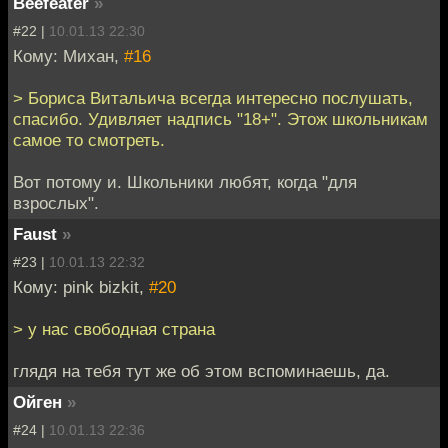
Beefeater
»
#22 |
10.01.13 22:30
Кому: Михан,
#16
> Бориса Витальича всегда интересно послушать,
спасибо. Удивляет надпись "18+". Этож школьникам
самое то смотреть.
Вот потому и. Школьники любят, когда "для
взрослых".
Faust
»
#23 |
10.01.13 22:32
Кому: pink bizkit,
#20
> у нас свободная страна
глядя на тебя тут же об этом вспоминаешь, да.
Ойген
»
#24 |
10.01.13 22:36