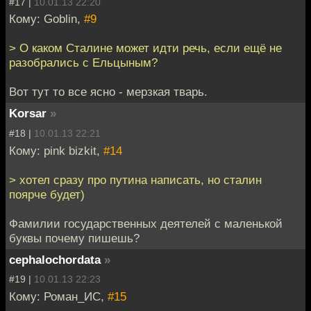
#17 |
10.01.13 22:20
Кому: Goblin,
#9
> О каком Сталине может идти речь, если ещё не
разобрались с Ельцыным?
Вот тут то все ясно - мерзкая тварь.
Korsar
»
#18 |
10.01.13 22:21
Кому: pink bizkit,
#14
> хотел сразу про путина написать, но сталин
поярче будет)
Фамилии государственных деятелей с маленькой
буквы почему пишешь?
cephalochordata
»
#19 |
10.01.13 22:23
Кому: Роман_ИС,
#15