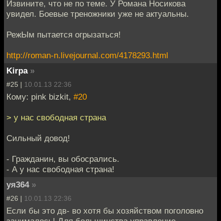
Извините, что не по теме. У Романа Носикова
увидел. Боевые треножники уже не актуальны.
РежЫм пытается огрызаться!
http://roman-n.livejournal.com/4178293.html
Kirpa
»
#25 |
10.01.13 22:36
Кому: pink bizkit,
#20
> у нас свободная страна
Сильный довод!
- Гражданин, вы обосрались.
- А у нас свободная страна!
уя364
»
#26 |
10.01.13 22:36
Если бы это дв- во хотя бы хозяйством поголовно