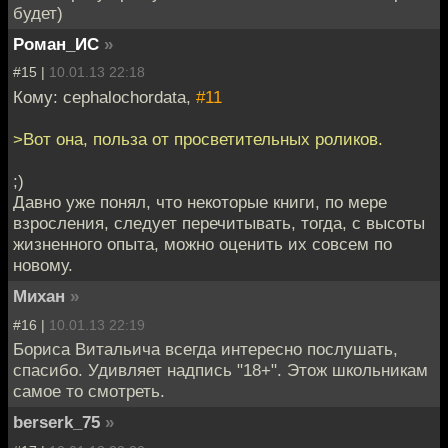
будет)
Роман_ИС
»
#15 |
10.01.13 22:18
Кому: cephalochordata,
#11
>Вот она, польза от просветительных роликов.
;)
Давно уже понял, что некоторые книги, по мере
взросления, следует перечитывать, тогда, с высоты
жизненного опыта, можно оценить их совсем по
новому.
Михан
»
#16 |
10.01.13 22:19
Бориса Витальича всегда интересно послушать,
спасибо. Удивляет надпись "18+". Этож школьникам
самое то смотреть.
berserk_75
»