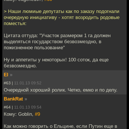
> Наши люмиые депутаты как по заказу подогнали
очередную инициативу - хотят возродить родовые
поместья:
Цитата оттуда: "Участок размером 1 га должен
выделяться государством безвозмездно, в
пожизненное пользование"
Ну и аппетиты у некоторых! 100 соток, да еще
безвозмездно.
EI
»
#63 |
11.01.13 09:52
Очередной хороший ролик. Четко, емко и по делу.
BankRat
»
#64 |
11.01.13 09:54
Кому: Goblin,
#9
Как можно говорить о Ельцине, если Путин еще в