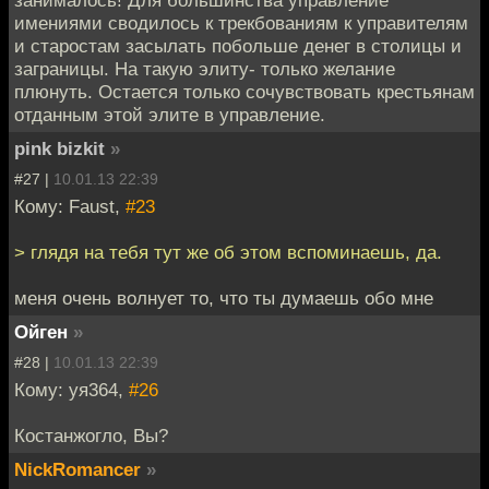
занималось! Для большинства управление
имениями сводилось к трекбованиям к управителям
и старостам засылать побольше денег в столицы и
заграницы. На такую элиту- только желание
плюнуть. Остается только сочувствовать крестьянам
отданным этой элите в управление.
pink bizkit
»
#27 |
10.01.13 22:39
Кому: Faust,
#23
> глядя на тебя тут же об этом вспоминаешь, да.
меня очень волнует то, что ты думаешь обо мне
Ойген
»
#28 |
10.01.13 22:39
Кому: уя364,
#26
Костанжогло, Вы?
NickRomancer
»