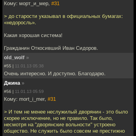
Кому: морт_и_мер,
#31
> до старости указывал в официальных бумагах:
«недоросль».
Какая хорошая система!
Гражданин Откосивший Иван Сидоров.
old_wolf
»
#55 |
11.01.13 05:38
Очень интересно. И доступно. Благодарю.
Джина
»
#56 |
11.01.13 05:59
Кому: mort_i_mer,
#31
> И тем не менее неслужилый дворянин - это было
скорее исключение, но не правило. Так было,
несмотря на "дворянские вольности" устроено
общество. Не служить было совсем не престижно