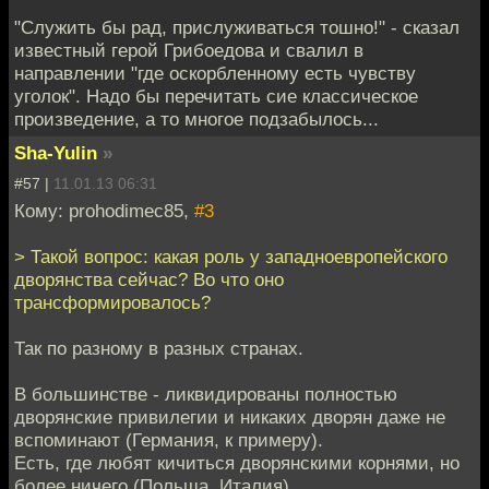
"Служить бы рад, прислуживаться тошно!" - сказал
известный герой Грибоедова и свалил в
направлении "где оскорбленному есть чувству
уголок". Надо бы перечитать сие классическое
произведение, а то многое подзабылось...
Sha-Yulin
»
#57 |
11.01.13 06:31
Кому: prohodimec85,
#3
> Такой вопрос: какая роль у западноевропейского
дворянства сейчас? Во что оно
трансформировалось?
Так по разному в разных странах.
В большинстве - ликвидированы полностью
дворянские привилегии и никаких дворян даже не
вспоминают (Германия, к примеру).
Есть, где любят кичиться дворянскими корнями, но
более ничего (Польша, Италия).