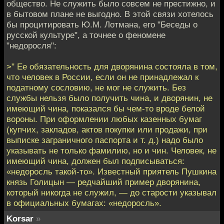
общество. Не служить было совсем не престижно, и
в бытовом плане не выгодно. В этой связи хотелось
бы процитировать Ю.М. Лотмана, его "Беседы о
русской культуре", а точнее о феномене
"недоросля":
>" Ее обязательность для дворянина состояла в том,
что человек в России, если он не принадлежал к
податному сословию, не мог не служить. Без
службы нельзя было получить чина, и дворянин, не
имеющий чина, показался бы чем-то вроде белой
вороны. При оформлении любых казенных бумаг
(купчих, закладов, актов покупки или продажи, при
выписке заграничного паспорта и т. д.) надо было
указывать не только фамилию, но и чин. Человек, не
имеющий чина, должен был подписываться:
«недоросль такой-то». Известный приятель Пушкина
князь Голицын — редчайший пример дворянина,
который никогда не служил, — до старости указывал
в официальных бумагах: «недоросль».
Korsar
»