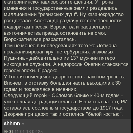
екатерининско-павловская тенденция. У трона
именения и государственные земли раздвались
миллионамии "ревизских душ". Ну казанокрадство
расцветало. Александр раздачу госсобственности
фаворитам пресек. Воровства и расцветщего
взяточничества правда остановить не смог.
Бюрократия все разрасталась.
Тем не менее в исследованиях того же Лотмана
проанализирован круг петербургских знакомых
Пушкина - дейсвительно из 137 мужчин пятеро
никогда не служили. А недоросль Онегин становится
героем эпохи. Прадокс.
У Гоголя помещечье дворянтство - закономерность.
Впочем, в отставку большая часть выходила к 30
годам и поселялася в имениях.
Следующий герой - Обломов ближе к 40-м годам -
уже полная деградация класса. Несмотра на это, РИ
оставалась сословным государством до 1917 года.
Дворяне при царях так и остались "белой костью".
shhmn
»
#50 |
11.01.13 02:25