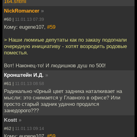
164.shtml
NickRomancer
»
#60 |
11.01.13 07:39
Кому: eugene107,
#59
> Наши люмиые депутаты как по заказу подогнали
очередную инициативу - хотят возродить родовые
поместья.
Вот! Наконец-то! И людишков душ по 500!
Кронштейн И.Д.
»
#61 |
11.01.13 08:58
Радикально ч0рный цвет задника наталкивает на
мысли: это снимается у Главного в офисе? Или
просто старый задник удачно продался
занедорого???
Kostt
»
#62 |
11.01.13 09:14
Кому: eugene107,
#59