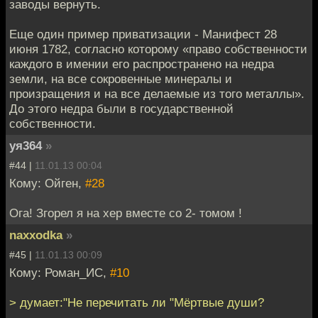
заводы вернуть.
Еще один пример приватизации - Манифест 28
июня 1782, согласно которому «право собственности
каждого в имении его распространено на недра
земли, на все сокровенные минералы и
произращения и на все делаемые из того металлы».
До этого недра были в государственной
собственности.
уя364
»
#44 |
11.01.13 00:04
Кому: Ойген,
#28
Ога! Згорел я на хер вместе со 2- томом !
naxxodka
»
#45 |
11.01.13 00:09
Кому: Роман_ИС,
#10
> думает:"Не перечитать ли "Мёртвые души?