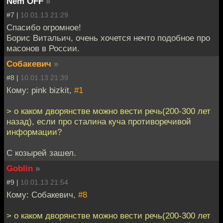
Nem OFF
»
#7 |
10.01.13 21:29
Спасибо огромное!
Борис Витальич, очень хочется нечто подобное про
масонов в России.
Собакевич
»
#8 |
10.01.13 21:39
Кому: pink bizkit,
#1
> о каком дворянстве можно вести речь(200-300 лет
назад), если про сталина куча противоречивой
информации?
С козырей зашел.
Goblin
»
#9 |
10.01.13 21:54
Кому: Собакевич,
#8
> о каком дворянстве можно вести речь(200-300 лет