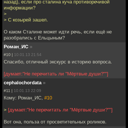
назад), если про сталина куча противоречивой
информации?
>
> С козырей зашел.
О каком Сталине может идти речь, если ещё не
разобрались с Ельцыным?
Роман_ИС
»
#10 |
10.01.13 21:54
Спасибо, отличный экскурс в историю вопроса.
[думает:"Не перечитать ли "Мёртвые души?""]
cephalochordata
»
#11 |
10.01.13 22:09
Кому: Роман_ИС,
#10
>
[думает:"Не перечитать ли "Мёртвые души?""]
Вот она, польза от просветительных роликов.