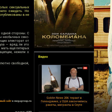
олых сексуальных
оило ожидать. Но
опубликованы в не
с одной стороны. С
ы необычных секс-
ющих электорат от
уза — вряд ли это
и мать ещё пятерых
ацепции, нежели о
Видео
олютно свободной,
Goblin News 206: теракт в
ный сайт
в megagroup.ru
Геленджике, у США закончились
ракеты, мигранты в Сеуте