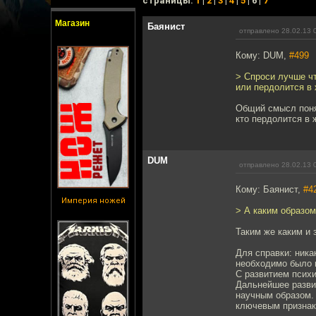
cтраницы:
1
|
2
|
3
|
4
|
5
| 6 |
7
Магазин
Баянист
отправлено 28.02.13 
Кому: DUM,
#499
> Спроси лучше чт
или пердолится в 
Общий смысл понят
кто пердолится в 
DUM
отправлено 28.02.13 
Кому: Баянист,
#4
Империя ножей
> А каким образо
Таким же каким и 
Для справки: ника
необходимо было н
С развитием псих
Дальнейшее разви
научным образом.
ключевым признака