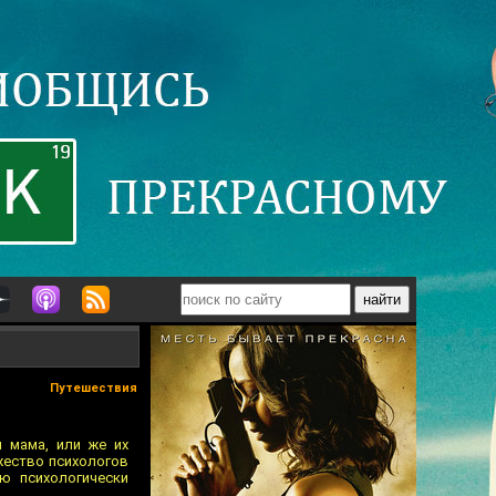
Путешествия
и мама, или же их
жество психологов
ю психологически