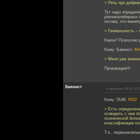
> Речь про добро
Тут надо определ
разнокалиберных г
потому, что манип
> Гениальность – 
Какое? Психосекс
Кому: Баянист,
#4
> Меня уже можно
Провакация!!!
Баянист
отправлено 28.02.13 
Кому: DUM,
#502
> Есть определени
оговорить с чем б
психической боле
классификации пс
Т.е., первоначаль