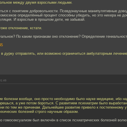
вольное между двумя взрослыми людьми.
иться с понятием добровольности. Псевдонаучные манипулятивные дов
омосеков определённый процент способны убедить, но это нихера не до
уляция. И взрослые в прошлом дети, не забывай.
тоже отклонение, кстати.
уальное? По каким признакам оно отклонение? Определение гениальнос
45
 в дурку отправлять, или возможно ограничиться амбулаторным лечени
01:46
е болезни вообще, оно просто необходимо было науке медицине, ибо на
орешься, а уже потом бороться. С развитием психиатрии было выработа
зни по тем же причинам. Дальнейшее развитие привело к постепенному 
ихических болезней строго научным образом.
но гомосексуализм был включён в список псхиатрических болезней волю