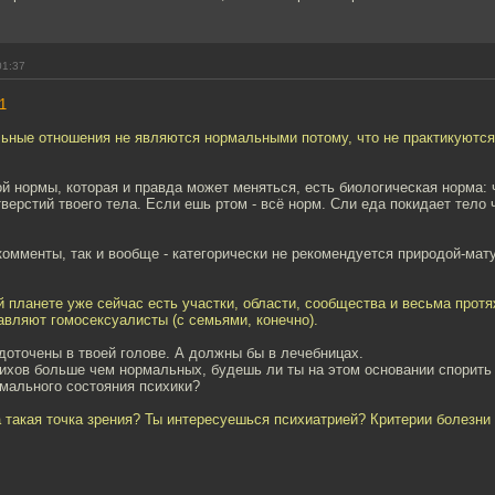
01:37
1
альные отношения не являются нормальными потому, что не практикуютс
 нормы, которая и правда может меняться, есть биологическая норма: 
верстий твоего тела. Если ешь ртом - всё норм. Сли еда покидает тело ч
комменты, так и вообще - категорически не рекомендуется природой-мату
й планете уже сейчас есть участки, области, сообщества и весьма прот
вляют гомосексуалисты (с семьями, конечно).
доточены в твоей голове. А должны бы в лечебницах.
сихов больше чем нормальных, будешь ли ты на этом основании спорить
мального состояния психики?
 такая точка зрения? Ты интересуешься психиатрией? Критерии болезни