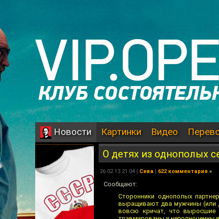
Картинки
Видео
Перев
Новости
О детях из однополых с
26.02.13 21:04 |
Сева
|
622 комментария
»
Сообщают:
Сторонники однополых партнер
выращивают два мужчины (или д
вовсю кричат, что выросшие 
травмированы и неполноценны в