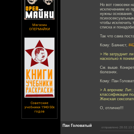
Но вот гомосеки н
исключением из пр
нужны основания. 
психосексуальным
чтобы исключить т
Магазин
списка и понадоби
ОПЕРМАЙКИ
Так что сама пост
Кому: Баянист,
#4
> Не затруднит ли
насколько я поним
См. выше. Конкрет
болезнях.
Кому: Пан Голова
> А впрочем: Лит.:
классификации пол
Женская сексопатоло
Советские
учебники 1940-50х
О, отлично!!!
годов
Пан Головатый
отправлено 28.02.13 