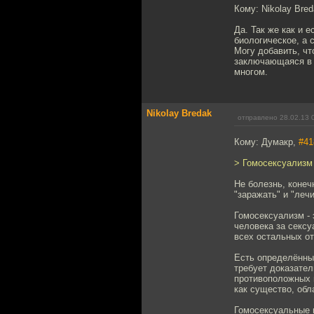
Кому: Nikolay Bre
Да. Так же как и 
биологическое, а 
Могу добавить, чт
заключающаяся в у
многом.
Nikolay Bredak
отправлено 28.02.13 
Кому: Думакр,
#41
> Гомосексуализм 
Не болезнь, конеч
"заражать" и "леч
Гомосексуализм - 
человека за секс
всех остальных от
Есть определённы
требует доказател
противоположных 
как существо, об
Гомосексуальные 