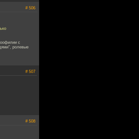
# 506
ько
зоофилии с
дями", ролевые
# 507
# 508