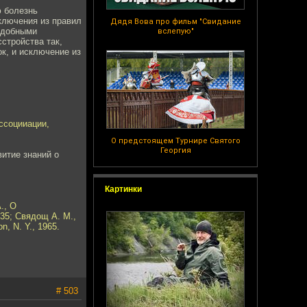
ю болезнь
сключения из правил
Дядя Вова про фильм "Свидание
подобными
вслепую"
стройства так,
к, и исключение из
ассоцииации,
О предстоящем Турнире Святого
Георгия
витие знаний о
Картинки
., О
35; Свядощ А. М.,
n, N. Y., 1965.
# 503