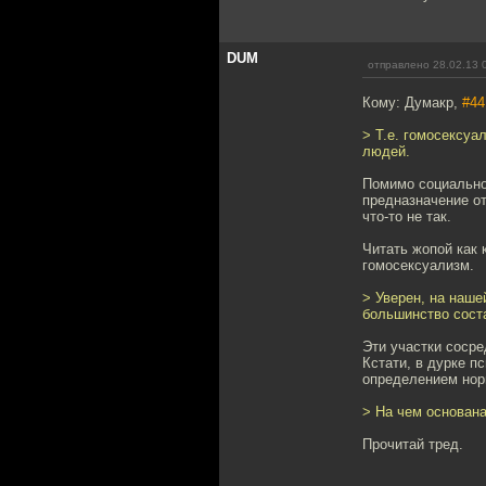
DUM
отправлено 28.02.13 
Кому: Думакр,
#44
> Т.е. гомосексу
людей.
Помимо социальной
предназначение от
что-то не так.
Читать жопой как 
гомосексуализм.
> Уверен, на наше
большинство соста
Эти участки сосре
Кстати, в дурке п
определением нор
> На чем основана
Прочитай тред.