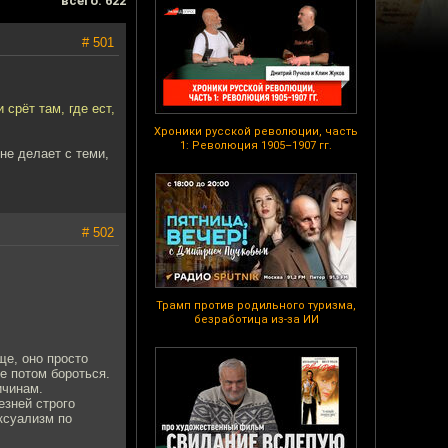
всего: 622
# 501
 срёт там, где ест,
Хроники русской революции, часть
1: Революция 1905–1907 гг.
не делает с теми,
# 502
Трамп против родильного туризма,
безработица из-за ИИ
ще, оно просто
е потом бороться.
ичинам.
езней строго
ксуализм по