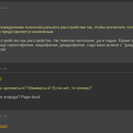
01:38
определение психосексуального расстройства так, чтобы исключить тол
е представляется возможным
сстройство как расстройство. Не тяжёлая патология, да и ладно. Кроме 
еще геронтофилия, некрофилия, дендрофилия, садо-мазо всякое с "дож
гое!
01:44
5
о целоваться? Обниматься? Если нет, то почему?
 в огороде? Ради бога!
01:45
#442