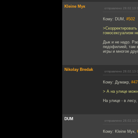
Kleine Мук
отправлено 28.02.13 
Кому: DUM,
#502
>Скорректировать 
гомосексуализм н
Дык и не надо. Ра
педофилией, там 
игры и многое дру
Nikolay Bredak
отправлено 28.02.13 
Кому: Думакр,
#47
> А на улице можн
На улице - в лесу,
DUM
отправлено 28.02.13 
Кому: Kleine Мук,