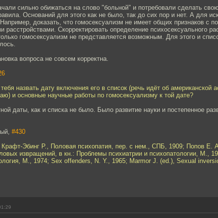
ачали сильно обижаться на слово "больной" и потребовали сделать сво
авила. Оснований для этого как не было, так до сих пор и нет. А для и
Например, доказать, что гомосексуализм не имеет общих признаков с 
и расстройствами. Скорректировать определение психосексуального рас
олько гомосексуализм не представляется возможным. Для этого и списо
лось.
ановка вопроса не совсем корректна.
26
 тебя назвать дату включения его в список (речь идёт об американской 
аю) и основные научные работы по гомосексуализму к той дате?
ной даты, как и списка не было. Было развитие науки и постепенное раз
тый,
#430
 Крафт-Эбинг P., Половая психопатия, пер. с нем., СПБ, 1909; Попов Е. А
овых извращений, в кн.: Проблемы психиатрии и психопатологии, М., 19
гия, М., 1974; Sex offenders, N. Y., 1965; Marmor J. (ed.), Sexual inversio
01:29