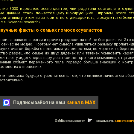
стие 3000 взрослых респондентов, чьи родители состояли в одноп
ные данные стали по-настоящему шокирующими. Впрочем, этого ст
оритетным ученым из авторитетного университета, а результаты были 
ial Science Research».
аучные факты о семьях гомосексуалистов
иновая, запасы энергии и прочих ресурсов на ней не безграничны. Это 
 сейчас не модно. Поэтому нет смысла удивляться размаху пропаганд
других очагов борьбы с половыми условностями, по мере сил оберега
тво разрешило семье из двух дяденек или тётенек усыновить карап
ечтают увидеть через пару десятков лет крепкого семьянина, отца ил
енный субъект переменного пола, гораздо больше знающий о контр
 во многих отношениях.
ить человека будущего усомниться в том, что являясь личностью абс
остоятельно.
Подписывайся на наш
канал в MAX
Goblin рекомендует
заказывать
одностранич