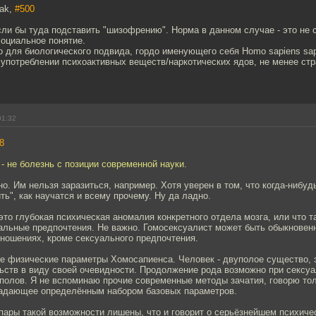
dak,
#500
если бы туда подставить "шизофрению". Норма в данном случае - это не 
социальное понятие.
о для биологического подвида, гордо именующего себя Homo sapiens‎ sapi
потреблении психоактивных веществ/наркотических ядов, не менее стра
01:32
8
- не болезнь с позиции современной науки.
но. Им нельзя заразиться, например. Хотя уверен в том, что когда-нибуд
ить", как научатся и всему прочему. Ну да ладно.
это глубокая психическая аномалия конкретного отдела мозга, или что т
уальные предпочтения. Не важно. Гомосексуалист может быть обыкновен
ношениях, кроме сексуального предпочтения.
е физические параметры Хомосапиенса. Человек - двуполое существо, 
ьств в виду своей очевидности. Продолжение рода возможно при сексуа
полов. Я не вспоминаю прочие современные методы зачатия, говорю тол
ладающее определённым набором базовых параметров.
пары такой возможности лишены, что и говорит о серьёзнейшем психиче