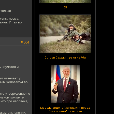
65
столько
ens‎, норма,
нна. И так во
# 504
Остров Сахалин, река Найба
ь научатся и
ам отвечает у
ным человеком во
это утверждение не
льном контакте
ько про человека,
Медаль ордена "За заслуги перед
Отечеством" II степени
ском отклонении.