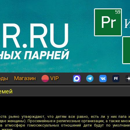
оды
Магазин
VIP
емей
ств рьяно утверждают, что детям все равно, есть ли у них папа 
ве женщины). Просемейные и религиозные организации, а также мно
в атмосфере гомосексуальных отношений дети будут по умолчани
 жизни.