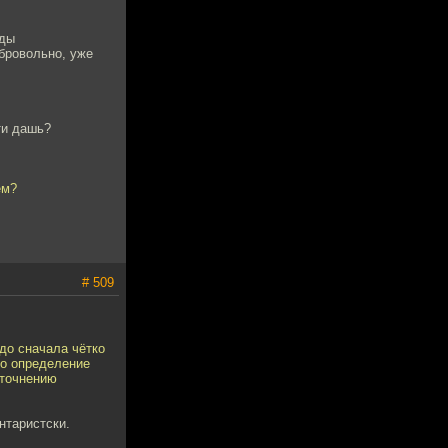
оды
бровольно, уже
ти дашь?
ем?
# 509
до сначала чётко
но определение
уточнению
нтаристски.