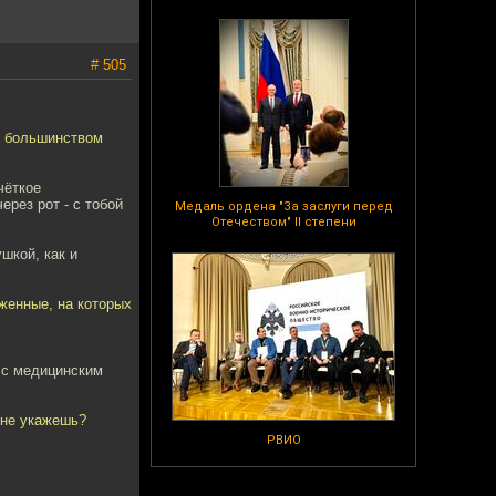
# 505
я большинством
чёткое
ерез рот - с тобой
Медаль ордена "За заслуги перед
Отечеством" II степени
шкой, как и
яженные, на которых
 с медицинским
 не укажешь?
РВИО