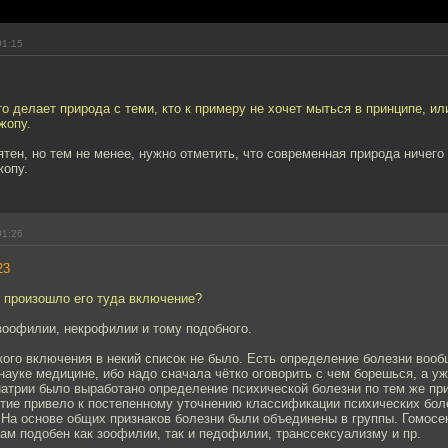
01:15
о делает природа с теми, кто к примеру не хочет мыться в принципе, или
жопу.
ен, но тем не менее, нужно отметить, что современная природа ничего 
жопу.
01:26
23
м произошло его туда включение?
зоофилии, некрофилии и тому подобного.
кого включения в некий список не было. Есть определение болезни вооб
ауке медицине, ибо надо сначала чётко оговорить с чем борешься, а уж
иатрии было выработано определение психической болезни по тем же пр
тие привело к постепенному уточнению классификации психических бол
 На основе общих признаков болезни были объединены в группы. Гомосе
м подобен как зоофилии, так и педофилии, транссексуализму и пр.