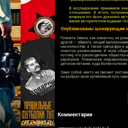
В исследовании принимали уча
отношениях. В итоге, получен
впервые это было доказано авт
менее авторитетном издании «Soc
Опубликованы шокирующие н
Планета Земля, как известно, не рез
другой — убивать людей миллионами
наклонностей, а также чайлд-фри и 
попыток размножения. И если общес
потому, что руководители общества м
карапузов. Психически неуравновеш
детском питании, куда более полезен
Само собой, никто не сможет застав
он выбрал свой затейливый путь сам
Комментарии