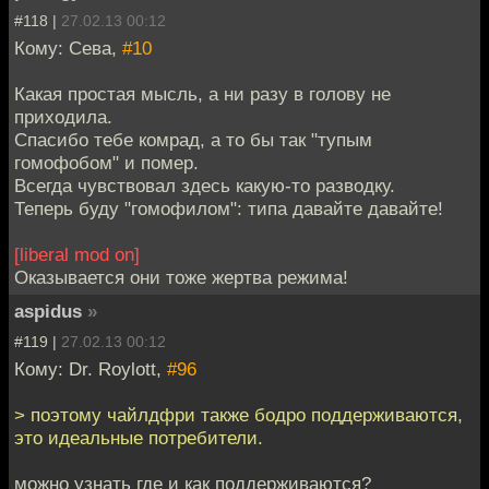
#118 |
27.02.13 00:12
Кому: Сева,
#10
Какая простая мысль, а ни разу в голову не
приходила.
Спасибо тебе комрад, а то бы так "тупым
гомофобом" и помер.
Всегда чувствовал здесь какую-то разводку.
Теперь буду "гомофилом": типа давайте давайте!
[liberal mod on]
Оказывается они тоже жертва режима!
aspidus
»
#119 |
27.02.13 00:12
Кому: Dr. Roylott,
#96
> поэтому чайлдфри также бодро поддерживаются,
это идеальные потребители.
можно узнать где и как поддерживаются?