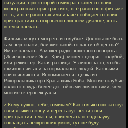
ситуации, при которой гомик расскажет о своих
жопотраховых пристрастиях, всё равно он в фильме
есть, и все равно так или иначе сообщает о своих
пристрастиях в откровенно лишнем диалоге, хоть
всем и плевать.
Фильмы могут смотреть и голубые. Должны же быть
там персонажи, близкие какой-то части общества?
Им не плевать. А может ради сюжетного поворота
(Исчезновение Элис Крид), может сценрист голубой,
или режиссер. Какая разница. Я лично за то, чтобы
гомиков считали за нормальных людей. Каковыми
они и являются. Вспоминается сценка из
Рокнрольщика про Красавчика Боба. Многие голубые
являются куда более достойными личностями, чем
многие гетеросексуалы.
> Кому нужно, тебе, гомикам? Как только они заткнут
свои языки в жопу и перестанут нести свои
пристрастия в массы, приплетать псевдонауку,
совращать неокрепших умом, тут же будут