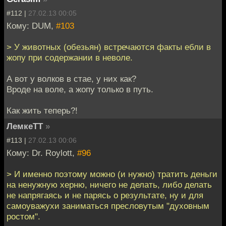
#112 |
27.02.13 00:05
Кому: DUM,
#103
> У животных (обезьян) встречаются факты ебли в
жопу при содержании в неволе.
А вот у волков в стае, у них как?
Вроде на воле, а жопу только в путь.
Как жить теперь?!
ЛемкеТТ
»
#113 |
27.02.13 00:06
Кому: Dr. Roylott,
#96
> И именно поэтому можно (и нужно) тратить деньги
на ненужную херню, ничего не делать, либо делать
не напрягаясь и не парясь о результате, ну и для
самоуважухи заниматься пресловутым "духовным
ростом".