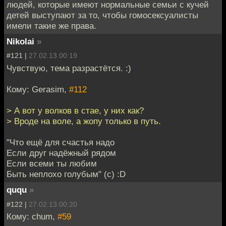
людей, которые имеют нормальные семьи с кучей
детей выступают за то, чтобы гомосексуалисты
имели такие же права.
Nikolai
»
#121 |
27.02.13 00:19
Чувствую, тема разрастётся. :)
Кому: Gerasim,
#112
> А вот у волков в стае, у них как?
> Вроде на воле, а жопу только в путь.
"Что ещё для счастья надо
Если друг надёжный рядом
Если всеми ты любим
Быть неплохо голубым" (с) :D
ququ
»
#122 |
27.02.13 00:20
Кому: chum,
#59