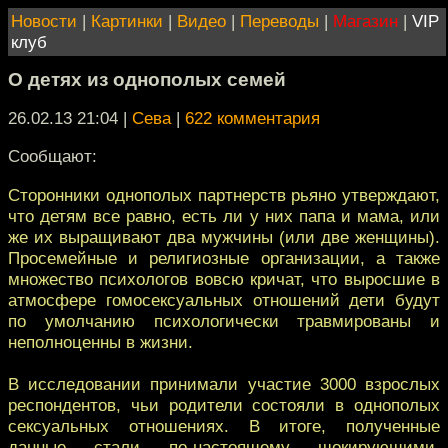
Новости
|
Картинки
|
Видео
|
Переводы
|
Магазин
|
VIP
клуб
О детях из однополых семей
26.02.13 21:04
|
Сева
|
622 комментария
Сообщают:
Сторонники однополых партнерств рьяно утверждают,
что детям все равно, есть ли у них папа и мама, или
же их выращивают два мужчины (или две женщины).
Просемейные и религиозные организации, а также
множество психологов вовсю кричат, что выросшие в
атмосфере гомосексуальных отношений дети будут
по умолчанию психологически травмированы и
неполноценны в жизни.
В исследовании принимали участие 3000 взрослых
респондентов, чьи родители состояли в однополых
сексуальных отношениях. В итоге, полученные
данные стали по-настоящему шокирующими.