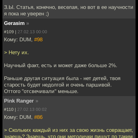
З.Ы. Статья, конечно, веселая, но вот в ее научности
я пока не уверен ;)
Gerasim
»
#109 |
27.02.13 00:00
Кому: DUM,
#98
> Нету их.
Научный факт, есть и может даже больше 2%.
Раньше другая ситуация была - нет детей, твоя
старость будет недолгой и очень паршивой.
Оттого "отсвечивали" меньше.
Pink Ranger
»
#110 |
27.02.13 00:02
Кому: DUM,
#86
> Скольких каждый из них за свою жизнь совращает,
знаешь? Знаешь, что они методички пишут по таким