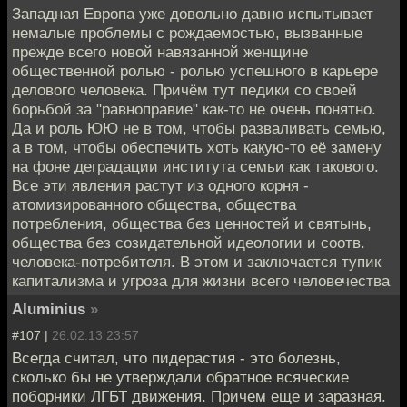
Западная Европа уже довольно давно испытывает
немалые проблемы с рождаемостью, вызванные
прежде всего новой навязанной женщине
общественной ролью - ролью успешного в карьере
делового человека. Причём тут педики со своей
борьбой за "равноправие" как-то не очень понятно.
Да и роль ЮЮ не в том, чтобы разваливать семью,
а в том, чтобы обеспечить хоть какую-то её замену
на фоне деградации института семьи как такового.
Все эти явления растут из одного корня -
атомизированного общества, общества
потребления, общества без ценностей и святынь,
общества без созидательной идеологии и соотв.
человека-потребителя. В этом и заключается тупик
капитализма и угроза для жизни всего человечества
Aluminius
»
#107 |
26.02.13 23:57
Всегда считал, что пидерастия - это болезнь,
сколько бы не утверждали обратное всяческие
поборники ЛГБТ движения. Причем еще и заразная.