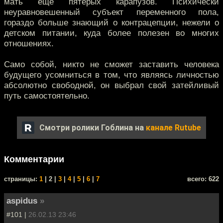
мать ещё пятерых карапузов. Психически
неуравновешенный субъект переменного пола,
гораздо больше знающий о контрацепции, нежели о
детском питании, куда более полезен во многих
отношениях.
Само собой, никто не сможет заставить человека
будущего усомниться в том, что являясь личностью
абсолютно свободной, он выбрал свой затейливый
путь самостоятельно.
Смотри ролики Гоблина на
канале Rutube
Комментарии
cтраницы:
1
| 2 |
3
|
4
|
5
|
6
|
7
всего: 622
aspidus
»
#101 |
26.02.13 23:46