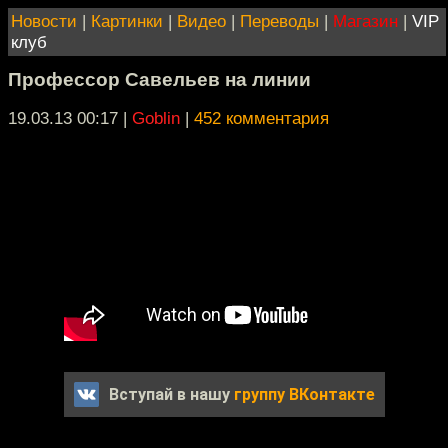
Новости
|
Картинки
|
Видео
|
Переводы
|
Магазин
|
VIP
клуб
Профессор Савельев на линии
19.03.13 00:17
|
Goblin
|
452 комментария
Вступай в нашу
группу ВКонтакте