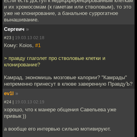
Если есть доступ к недифференцированным клеткам
и их хромосомам (к гаметам или стволовым), то это
уже не клонирование, а банальное суррогатное
вынашивание.
Сергеич
»
#23 |
19.03.13 02:18
Кому: Koios,
#1
> правду глаголет про стволовые клетки и
клонирование?
Камрад, экономишь мозговые калории? "Камрады"
непременно принесут в клюве заверенную ПравдуЪ?
ev1l
»
#24 |
19.03.13 02:19
хорошо, что к манере общения Савельева уже
привык ))
а вообще его интервью сильно мотивируют.