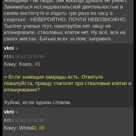
Женщины - не люди, они вообще думать не умеют.
Заниматься исследовательской деятельностью в
своем институте и ходить три раза по часу в
спортзал - НЕВЕРОЯТНО, ПОЧТИ НЕВОЗМОЖНО.
Тысячи ученых лгут, нанотрубок нет, овцу не
клонировали, стволовых клеток нет. Ну всё, всё на
своих местах. Батька всех за пояс заправил.
vkni
»
#19 |
19.03.13 01:55
Кому: Koios,
#1
> Если знающие камрады есть. Ответьте
пожалуйста, правду глаголет про стволовые клетки и
клонирование?
Хуйню, если одним словом.
vkni
»
#20 |
19.03.13 01:58
Кому: WhiteD,
#8