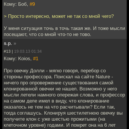
Кому: Боб,
#9
> Просто интересно, может не так со мной чего?
У меня ситуация точь в точь такая же. И тоже мысли
посещают, что со мной что-то не тово.
s.p.
»
#13 |
19.03.13 01:34
Кому: Koios,
#1
Про овечку Долли - мягко говоря, перебор со
стороны профессора. Поискал на сайте Nature -
ничего про опровержение существования самой
клонированной овечки не нашел. Возможно у него
мысли летели намного опережая слова, и профессор
на самом деле имел в виду, что клонирование
оказалось не тем на что расчитывали? Если так,
тогда соглашусь. Клонируя шестилетнюю овечку вы
получите клон с уже шестью прожитыми (на
клеточном уровне) годами. И помрет она на 6 лет