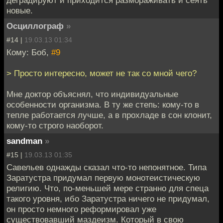
деградируют и приходится размораживать и сеять
новые.
Осциллограф
»
#14 |
19.03.13 01:34
Кому: Боб,
#9
> Просто интересно, может не так со мной чего?
Мне доктор объяснял, что индивидуальные
особенности организма. В ту же степь: кому-то в
тепле работается лучше, а в прохладе в сон клонит,
кому-то строго наоборот.
sandman
»
#15 |
19.03.13 01:35
Савельев однажды сказал что-то непонятное. Типа
Заратустра придумал первую монотеистическую
религию. Что, по-меньшей мере странно для спеца
такого уровня, ибо Заратустра ничего не придумал,
он просто немного реформировал уже
существовавший маздеизм. Который в свою