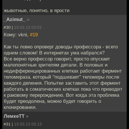
жывотные, понятно, в ярости
_Azimut_
»
#30 |
19.03.13 03:01
Кому: vkni,
#19
Как ты ловко опроверг доводы профессора - всего
одним словом! В интернетах ума набрался?
Все верно профессор говорит, просто опускает
малопонятные зрителям детали. В половых и
недифференцированных клетках работает фермент
теломераза, который "подшивает" теломеры после
каждого деления. Попытки заставить этот фермент
работать в соматических клетках пока что приводит
к раковому перерождению. Вот когда эта проблема
будет преодолена, можно будет говорить о
клонировании.
ЛемкеТТ
»
#31 |
19.03.13 03:13