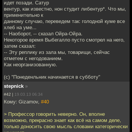
идет позади. Сатур
вентур, как известно, нон студит либентур*. Что мы,
применительно к
данному случаю, переведем так: голодной куме все
хлеб на уме...
-- Наоборот, -- сказал Ойра-Ойра.
Некоторое время Выбегалло пусто смотрел на него,
затем сказал:
-- Эту реплику из зала мы, товарищи, сейчас
отметем с негодованием.
Как неорганизованную.
(с) "Понеденльник начинается в субботу"
stepnick
»
#42 |
19.03.13 06:34
Кому: Gizamov,
#40
> Профессор говорить неверно. Он, вполне
возможно, прекрасно знает как всё на самом деле,
только доносить свою мысль словами категорически