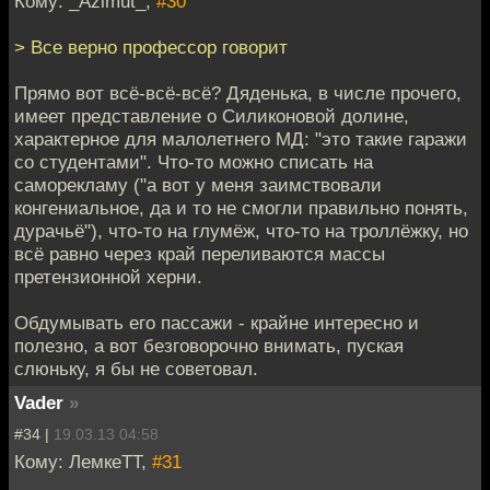
Кому: _Azimut_,
#30
> Все верно профессор говорит
Прямо вот всё-всё-всё? Дяденька, в числе прочего,
имеет представление о Силиконовой долине,
характерное для малолетнего МД: "это такие гаражи
со студентами". Что-то можно списать на
саморекламу ("а вот у меня заимствовали
конгениальное, да и то не смогли правильно понять,
дурачьё"), что-то на глумёж, что-то на троллёжку, но
всё равно через край переливаются массы
претензионной херни.
Обдумывать его пассажи - крайне интересно и
полезно, а вот безговорочно внимать, пуская
слюньку, я бы не советовал.
Vader
»
#34 |
19.03.13 04:58
Кому: ЛемкеТТ,
#31