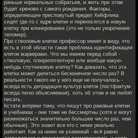
раньше нормальных собратьев, и жить при этом
будет хреново с самого рождения. Факторы,
определяющие пресловутый предел Хейфлика
сидят где-то с ядре клетки и переносятся в новую
клетку при клонировании (это не только укорочение
теломер).
Про стволовые клетки профессор имеет в виду, что
есть в этой области такая проблема идентификации
клеток маркерами. Что мы имеем перед собой -
стволовую, плюрипотентную или вообще какую-
нибудь спутниковую клетку? Как доказать, что эта
клетка может делиться бесконечное число раз? В
реальности такого ни у кого еще не получалось -
всегда есть деградация культур клеток (постфактум
всегда легко объясняемая), хоть об этом и не любят
писать.
Кстати вопреки тому, что пишут про раковые клетки
в учебниках - они тоже не бессмертны (хотя и могут
размножаться значительно большее число раз, чем
обычные). Это знают все кто с ними реально
работает. Как за ними не ухаживай - всё равно