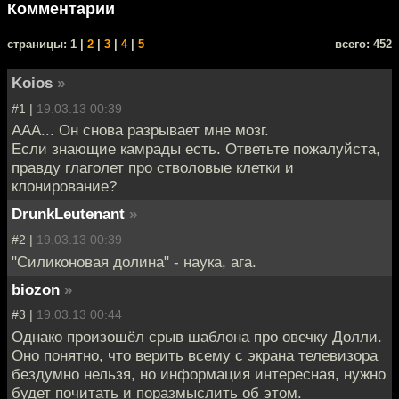
Комментарии
cтраницы: 1 |
2
|
3
|
4
|
5
всего: 452
Koios
»
#1 |
19.03.13 00:39
ААА... Он снова разрывает мне мозг.
Если знающие камрады есть. Ответьте пожалуйста,
правду глаголет про стволовые клетки и
клонирование?
DrunkLeutenant
»
#2 |
19.03.13 00:39
"Силиконовая долина" - наука, ага.
biozon
»
#3 |
19.03.13 00:44
Однако произошёл срыв шаблона про овечку Долли.
Оно понятно, что верить всему с экрана телевизора
бездумно нельзя, но информация интересная, нужно
будет почитать и поразмыслить об этом.