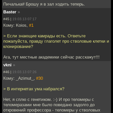
Пичалька# Брошу я в зал ходить теперь.
Baster
»
#45 |
19.03.13 07:17
Кому: Koios,
#1
> Если знающие камрады есть. Ответьте
пожалуйста, правду глаголет про стволовые клетки и
клонирование?
Ага, тут местные академики сейчас расскажут!!!
vkni
»
#46 |
19.03.13 07:26
Кому: _Azimut_,
#30
> В интернетах ума набрался?
Нет, я сплю с генетиком. :-) И про теломеры с
теломеразами мне было поведано задолго до
откровений профессора - теломеры у стволовых