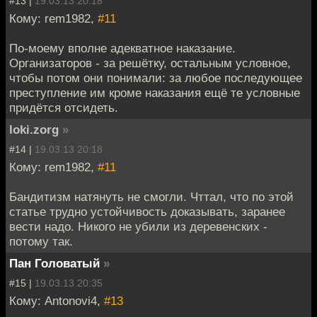
#13 |
19.03.13 20:18
Кому: rem1982,
#11
По-моему вполне адекватное наказание.
Организаторов - за решётку, остальным условное,
чтобы потом они понимали: за любое последующее
преступление им кроме наказания ещё те условные
придётся отсидеть.
loki.zorg
»
#14 |
19.03.13 20:18
Кому: rem1982,
#11
Бандитизм натянуть не смогли. Чттал, что по этой
статье трудно устойчивость доказывать, заранее
вести надо. Никого не убили из деревенских -
потому так.
Пан Головатый
»
#15 |
19.03.13 20:35
Кому: Antonovi4,
#13