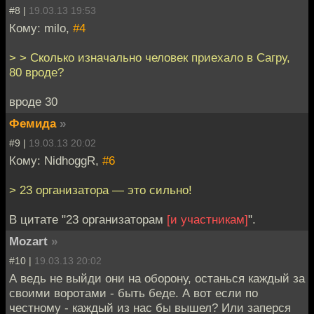
#8 |
19.03.13 19:53
Кому: milo,
#4
> > Сколько изначально человек приехало в Сагру,
80 вроде?
вроде 30
Фемида
»
#9 |
19.03.13 20:02
Кому: NidhoggR,
#6
> 23 организатора — это сильно!
В цитате "23 организаторам
[и участникам]
".
Mozart
»
#10 |
19.03.13 20:02
А ведь не выйди они на оборону, останься каждый за
своими воротами - быть беде. А вот если по
честному - каждый из нас бы вышел? Или заперся