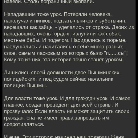
навели. Столб пограничный вкопали.
Нападавшим тоже урок. Потеряли человека,
наполучали пинков, подзатыльников и зуботычин,
верещали как зайцы - уделались от страха. Двоих из
нападавших, очень гордых, излупили как собак,
местные бабы. И поделом. Насиделись в тюрьме,
наслушались и начитались о себе много разных
слов, самым ласковым из которых было "п......сы"!
Кому-то из них эта история точно станет уроком.
Лишились своей должности двое Пышминских
полицейских, и под судом сейчас начальник
полиции Пышмы.
Для власти тоже урок. И для граждан урок. И самое
главное, создан прецедент для всей страны. И
прозвучало: Если власть не может защитить своих
граждан, она не имеет права запрещать им
сопротивляться.
И еще. Эту историю начинал наш товарищ Женя