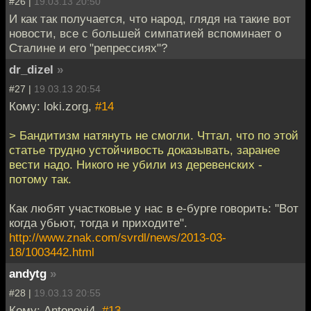
#26 |
19.03.13 20:50
И как так получается, что народ, глядя на такие вот
новости, все с большей симпатией вспоминает о
Сталине и его "репрессиях"?
dr_dizel
»
#27 |
19.03.13 20:54
Кому: loki.zorg,
#14
> Бандитизм натянуть не смогли. Чттал, что по этой
статье трудно устойчивость доказывать, заранее
вести надо. Никого не убили из деревенских -
потому так.
Как любят участковые у нас в е-бурге говорить: "Вот
когда убьют, тогда и приходите".
http://www.znak.com/svrdl/news/2013-03-
18/1003442.html
andytg
»
#28 |
19.03.13 20:55
Кому: Antonovi4,
#13