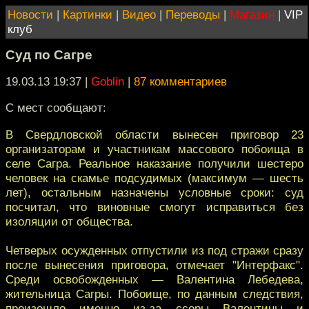
Новости
|
Картинки
|
Видео
|
Переводы
|
Магазин
|
VIP
клуб
Суд по Сагре
19.03.13 19:37
|
Goblin
|
87 комментариев
С мест сообщают:
В Свердловской области вынесен приговор 23
организаторам и участникам массового побоища в
селе Сагра. Реальное наказание получили шестеро
человек на скамье подсудимых (максимум — шесть
лет), остальным назначены условные сроки: суд
посчитал, что виновные смогут исправиться без
изоляции от общества.
Четверых осужденных отпустили из под стражи сразу
после вынесения приговора, отмечает "Интерфакс".
Среди освобожденных — Валентина Лебедева,
жительница Сагры. Побоище, по данным следствия,
произошло именно из-за ссоры Валентины и