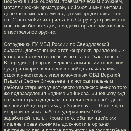
Вооружившись обрезом, травматическим оружием,
металлической арматурой, бейсбольными битами,
деревянными палками и другими предметами, они
на 12 автомобилях прибыли в Сагру и устроили там
массовые беспорядки, в ходе которых применялось
огнестрельное оружие.
Сотрудники ГУ МВД России по Свердловской
области, допустившие этот конфликт, привлечены к
уголовной ответственности по статье "халатность".
В середине февраля Верхнепышминский городской
суд приговорил к лишению свободы начальника
отдела участковых уполномоченных ОВД Верхней
Пышмы Сергея Зиновьева и к исправительным
работам старшего участкового уполномоченного того
же подразделения Вадима Зайниева. Зиновьеву суд
назначил три года два месяца лишения свободы в
колонии общего режима, а Зайниеву — 10 месяцев
исправительных работ с удержанием 10%
заработной платы. Кроме того, оба полицейских
лишены права занимать должности в органах
внутренних дел и другие должности на госслужбе на