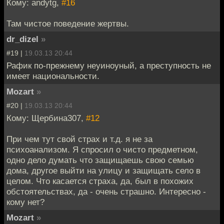
Кому: andytg,
#16
Там чистое поведение жертвы.
dr_dizel
»
#19 |
19.03.13 20:44
Рафик по-прежнему неуиноуный, а преступность не
имеет национальности.
Mozart
»
#20 |
19.03.13 20:44
Кому: Щербина307,
#12
При чем тут свой страх и т.д. я не за
психоанализом. Я спросил о чисто предметном,
одно дело думать что защищаешь свою семью
дома, другое выйти на улицу и защищать село в
целом. Что касается страха, да, был в похожих
обстоятельствах, да - очень страшно. Интересно -
кому нет?
Mozart
»