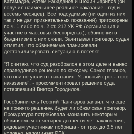
Катамадзе, Артем Рабаданов и Шохин Зарипов (он
получил наименьшее реальное наказание - год и
восемь месяцев). Все подсудимые (ни один из них
так и не дал признательных показаний) приговорены
по ч. 1 либо по ч. 2 ст. 212 УК РФ (организация и
участие в массовых беспорядках), обвинения в
бандитизме с них сняли. Зачитывая приговор, судья
отметил, что обвиняемые планировали
дестабилизировать ситуацию в поселке.
"Я считаю, что суд разобрался в этом деле и вынес
справедливое решение по каждому. Самое главное,
что они не ушли от наказания. Условный срок - тоже
наказание", - прокомментировал решение суда
потерпевший Виктор Городилов.
Гособвинитель Георгий Паникаров заявил, что еще
не принято решение, будет ли обжалован приговор.
Прокуратура потребовала назначить некоторым
обвиняемым от четырех до шести лет заключения,
рядовым участникам побоища - от трех до 3,5 лет
условно, напоминает РБК.