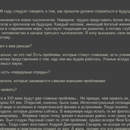
9 году следует говорить о том, как прошлое должно отразиться в будущ
начинается новое тысячелетие. Наверное, трудно представить более бл
тогов и прогнозов на будущее. Каждый человек, имеющий богатый жизне
ки в современном мире, чувствует тенденции ее развития, а потому глу
т человечество в начале третьего тысячелетия. Я хочу высказать свое м
этому...
ел к вам раньше?
ально, но это так! Есть проблемы, которые станут главными, есть учени
четкие представления о том, над чем мы будем работать. Ученые всегда
смысл науки.
е есть «передовые отряды»?
ватели, которые занимаются самыми важными проблемами.
 назвать?
то в XXI веке будут две главные проблемы... Но прежде, чем назвать их,
орош XX век. Открытий, конечно, была тьма. Интеллектуальный потенци
й мере и особенно в теоретической физике и астрономии. Люди поняли,
одели, которые должны сойтись. В макромире надо искать те же филосо
икромиру... Впервые такую точку зрения я высказал давно, и ее сразу 
ч. Был создан Научный совет по этой проблеме, однако вскоре Яков Бо
ась. Тогда совет возглавил Андрей Дмитриевич Сахаров, но вскоре он у
блемами и практически отошел от дел. А жаль, потому что это направл