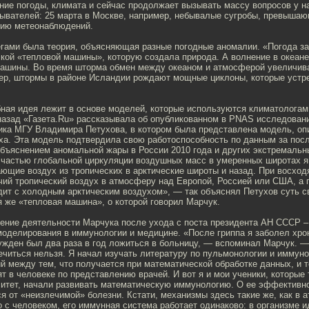
ние погоды, климата и сейчас продолжает вызывать массу вопросов у н
ывателей: 25 марта в Москве, например, небывалые сугробы, превышающ
рию метеонаблюдений.
егами была теория, объясняющая разные погодные аномалии. «Погода за
ской «тепловой машины», которую создала природа. А волнение в океан
машины. Во время шторма обмен между океаном и атмосферой увеличива
мер, штормы в районе Исландии рождают мощные циклоны, которые уст
бная идея лежит в основе моделей, которые используются климатологам
назад «Газета.Ru» рассказывала об опубликованном в PNAS исследован
ика МГУ Владимира Петухова, в котором была представлена модель, о
ха. Эта модель подтвердила свою работоспособность по данным за посл
объяснением аномальной жары в России 2010 года и других экстремальн
 частью глобальной циркуляции воздушных масс в умеренных широтах 
ающие воздух из тропических в арктические широты и назад. При восхо
чий тропический воздух в атмосферу над Европой, Россией или США, а 
ит с холодным арктическим воздухом», — так объяснял Петухов суть св
я же «тепловая машина», о которой говорил Марчук.
ение деятельности Марчука после ухода с поста президента АН СССР –
моделирования в иммунологии и медицине. «После гриппа я заболел хро
ужден был два раза в год ложиться в больницу, — вспоминал Марчук. 
ечиться нельзя. Я начал изучать литературу по пульмонологии и иммун
й между тем, что получается при математической обработке данных, и 
т в человеке по представлению врачей. И вот я и мои ученики, которые 
ситет, начали развивать математическую иммунологию. О ее эффективн
ся от «неизлечимой» болезни. Кстати, механизмы здесь такие же, как в 
 с человеком, его иммунная система работает одинаково: в организме и