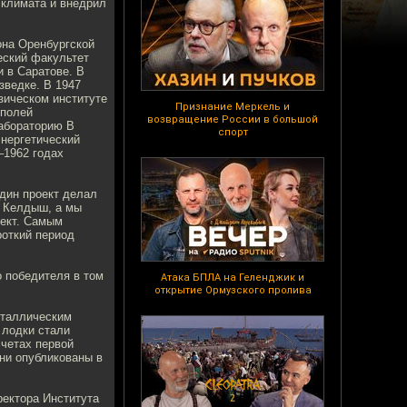
 климата и внедрил
она Оренбургской
еский факультет
и в Саратове. В
зведке. В 1947
зическом институте
Признание Меркель и
 полей
возвращение России в большой
Лабораторию В
спорт
нергетический
–1962 годах
дин проект делал
к Келдыш, а мы
оект. Самым
роткий период
о победителя в том
Атака БПЛА на Геленджик и
открытие Ормузского пролива
еталлическим
 лодки стали
четах первой
они опубликованы в
ректора Института