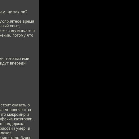
ем, не так ли?
агоприятное время
нный опыт,
боко задумывается
нение, потому что
ки, готовые ими
 идут впереди
 стоит сказать о
ал человечества
 что макромир и
фские категории,
же поддержал
рисович умер, и
влекся
ение стало бурно