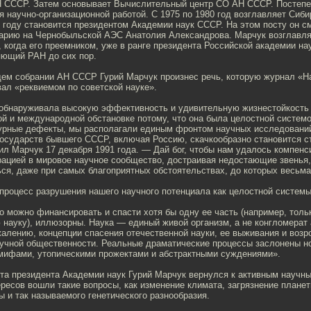
 СССР. Затем основывает Вычислительный центр СО АН СССР. Постепе
 научно-организационной работой. С 1975 по 1980 год возглавляет Сиб
 году становится президентом Академии наук СССР. На этом посту он с
арию на Чернобыльской АЭС Анатолия Александрова. Марчук возглавл
, когда его преемником, уже в ранге президента Российской академии на
яющий РАН до сих пор.
ем собрании АН СССР Гурий Марчук произнес речь, которую журнал «На
ал «реквиемом по советской науке».
 обнаруживала высокую эффективность и удивительную жизнестойкость
й и международной обстановке потому, что она была целостной системо
турные дефекты, мы располагали единым фронтом научных исследований
государств бывшего СССР, включая Россию, скачкообразно становится с
ил Марчук 17 декабря 1991 года. — Дай бог, чтобы нам удалось компен
ацией в мировое научное сообщество, достраивая недостающие звенья, 
ся, даже при самых благоприятных обстоятельствах, до которых весьма
процесс разрушения нашего научного потенциала как целостной системы
о можно финансировать и спасти хотя бы одну ее часть (например, толь
науку), иллюзорны. Наука — единый живой организм, а не конгломерат
алению, концепции спасения отечественной науки, ее выживания и возр
научной общественности. Реальные драматические процессы заслонены 
мифами, утопическими прожектами и абстрактными суждениями».
ста президента Академии наук Гурий Марчук вернулся к активным научн
ересов вошли такие вопросы, как изменение климата, загрязнение плане
 и так называемого генетического разнообразия.