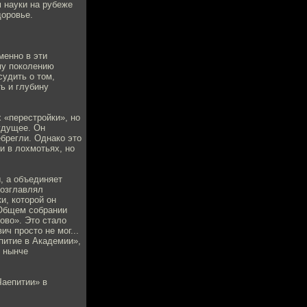
 науки на рубеже
доровье.
менно в эти
му поколению
судить о том,
ь и глубину
 «перестройки», но
удущее. Он
брегли. Однако это
 и в лохмотьях, но
, а объединяет
возглавлял
и, которой он
 Общем собрании
ово». Это стало
ч просто не мог...
питие в Академии»,
т нынче
Чаепитии» в