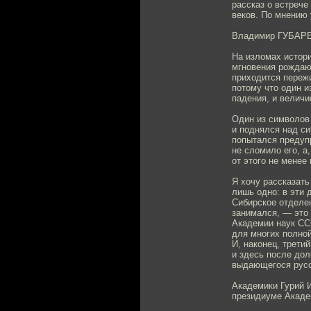
рассказ о встреч
веков. По мнению 
Владимир ГУБАР
Нa изломах истори
мгновения рождают
приходится пережи
потому что один и
падения, и величи
Один из символов 
и поднялся над си
попытался предуп
не сломило его, а
от этого не менее
Я хочу рассказать
лишь одно: в эти 
Сибирское отделен
занимался, — это 
Академии наук ССС
для многих полной
И, наконец, трети
и здесь после дол
выдающегося русс
Академики Гурий 
президиуме Академ