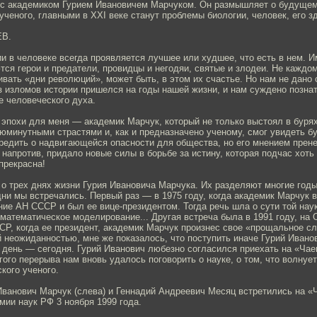
е с академиком Гурием Ивановичем Марчуком. Он размышляет о будущем
ученого, главными в XXI веке станут проблемы биологии, человек, его з
ЕВ.
и в человеке всегда проявляется лучшее или худшее, что есть в нем. И
ся герои и предатели, провидцы и негодяи, святые и злодеи. Не каждо
вать «дни революций», может быть, в этом их счастье. Но нам не дано 
з изломов истории пришелся на годы нашей жизни, и нам суждено познат
е человеческого духа.
эпохи для меня — академик Марчук, который не только выстоял в бурях
юминутными страстями и, как и предназначено ученому, смог увидеть б
редить о надвигающейся опасности для общества, но его мнением прене
, напротив, придало новые силы в борьбе за истину, которая подчас хоть
 прекрасна!
 о трех днях жизни Гурия Ивановича Марчука. Их разделяют многие годы
дни мы встречались. Первый раз — в 1975 году, когда академик Марчук 
ие АН СССР и был ее вице-президентом. Тогда речь шла о сути той наук
математическое моделирование... Другая встреча была в 1991 году, на
Р, когда ее президент, академик Марчук произнес свое «прощальное сл
 неожиданностью, мне же показалось, что поступить иначе Гурий Иванови
й день — сегодня. Гурий Иванович любезно согласился приехать на «Чае
гого перерыва нам вновь удалось поговорить о науке, о том, что волнуе
кого ученого.
Иванович Марчук (слева) и Геннадий Андреевич Месяц встретились на «
ии наук РФ 3 ноября 1999 года.