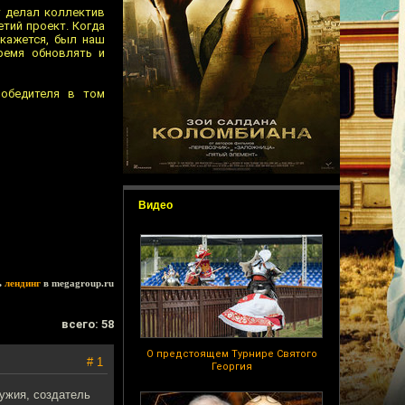
т делал коллектив
тий проект. Когда
 кажется, был наш
время обновлять и
победителя в том
Видео
ь
лендинг
в megagroup.ru
всего: 58
О предстоящем Турнире Святого
# 1
Георгия
ужия, создатель