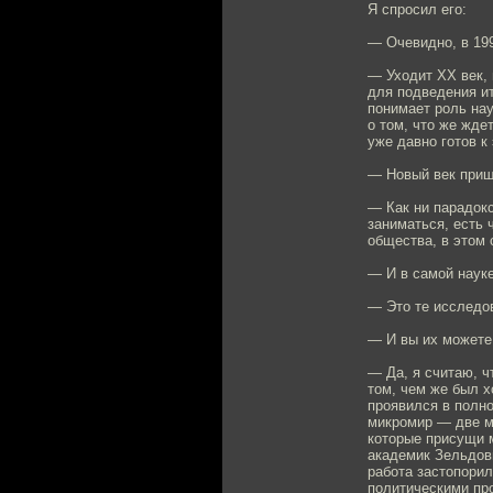
Я спросил его:
— Очевидно, в 199
— Уходит XX век, 
для подведения и
понимает роль нау
о том, что же жде
уже давно готов к 
— Новый век приш
— Как ни парадокс
заниматься, есть 
общества, в этом 
— И в самой наук
— Это те исследо
— И вы их можете
— Да, я считаю, ч
том, чем же был х
проявился в полно
микромир — две м
которые присущи м
академик Зельдови
работа застопорил
политическими про