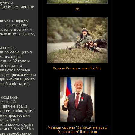
аучного
ие 60 см, чего не
65
висит в первую
е — своего рода
ется в десятки и
ремляются к нашему
и сейчас.
ии работающего в
писывающая
едние 32 года и
ых погодных
Остров Сахалин, река Найба
являются особые
дящем движении они
при нисходящем то
оей работы, и в
 создание
нической
— Причем врачи
ологии и обнаружил
теми процессами,
только что
ости можно судить
Медаль ордена "За заслуги перед
атомной бомбе. Что
Отечеством" II степени
дет своеобразная