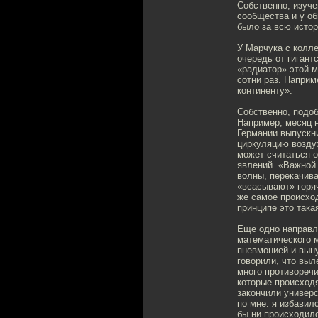
Собственно, изуче
сообщества и у об
было за всю исто
У Марчука с колл
очередь от гигант
«радиатор» этой 
сотни раз. Напри
континенту».
Собственно, подо
Например, месяц 
Германии выпускн
циркуляцию возду
может считаться 
явлений. «Важной
волны, перекачив
«всасывают» горя
же самое происход
принципе это така
Еще одно направл
математического 
пневмонией и вын
говорили, что выл
много противоречи
которые происходя
закончили универ
по мне: я избавил
бы ни происходило