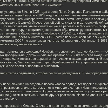
дных лодок, который успел активно поработать над вопросом изменения
оделирование в иммунологию и медицину.
рчук родился 8 июня 1925 года в селе Петро-Херсонец Грачевского рай
ончания средней школы в 1942 году он поступил на математико-механич
сударственного университета, который в то время находился в эвакуаци
частвовал в Великой Отечественной войне, служил в артиллерийской ра
. После окончания университета он начал работать в Московском геофи
нчил аспирантуру и защитил диссертацию «Динамика крупномасштабных
х элементов в бароклинной атмосфере». В 1952 году был приглашен в 
 управления Совета Министров СССР (позже переименованную в Физико-э
скомитета СССР по использованию атомной энергии) в Обнинске. В 1953
тическим отделом института.
года я занимался водородной бомбой, — вспоминал позднее Марчук. — О
ика Дородницына, другой — ученые Арзамаса-16, и им помогал академи
т. Когда были готовы все варианты, то лучшим оказался арзамасский пр
не кажется, был наш вариант, тритий-дейтериевый. Но у трития очень ко
нужно все время обновлять и обновлять...
ашли такое соединение, которое почти не распадается, и это определил
ук переключился на создание нового класса подводных лодок с жидком
я реакторов, аналога которым нет в мире до сих пор. «Наши подводные
 их называли «охотниками». Одновременно мы принимали участие в рас
анции (и этим я горжусь!), потом других реакторов. Написал две книги, 
х странах».
к переезжает в Сибирь. Сначала он два года является заместителем ди