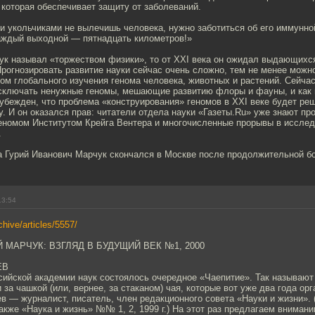
 которая обеспечивает защиту от заболеваний.
и укольчиками не вылечишь человека, нужно заботиться об его иммунно
аждый выходной — пятнадцать километров!»
ук называл «торжеством физики», то от XXI века он ожидал выдающихс
Прогнозировать развитие науки сейчас очень сложно, тем не менее можн
ком глобального изучения генома человека, животных и растений. Сейча
 исключать ненужные геномы, мешающие развитию флоры и фауны, и как 
убежден, что проблема «конструирования» геномов в XXI веке будет ре
у. И он оказался прав: читатели отдела науки «Газеты.Ru» уже знают пр
геномом Институтом Крейга Вентера и многочисленные прорывы в иссле
.
а Гурий Иванович Марчук скончался в Москве после продолжительной б
13:54
chive/articles/5557/
 МАРЧУК: ВЗГЛЯД В БУДУЩИЙ ВЕК №1, 2000
ЕВ
сийской академии наук состоялось очередное «Чаепитие». Так называю
 за чашкой (или, вернее, за стаканом) чая, которые вот уже два года о
в — журналист, писатель, член редакционного совета «Науки и жизни». 
акже «Наука и жизнь» №№ 1, 2, 1999 г.) На этот раз предлагаем вниман