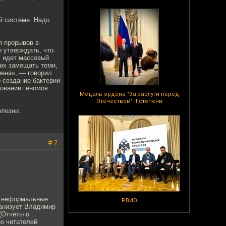
й системе. Надо
я прорывов в
о утверждать, что
с идет массовый
их замещать теми,
шена», — говорил
о создание бактерии
довании геномов
Медаль ордена "За заслуги перед
Отечеством" II степени
олезни.
# 2
т неформальные
РВИО
рганизует Владимир
(Отчеты о
ию читателей