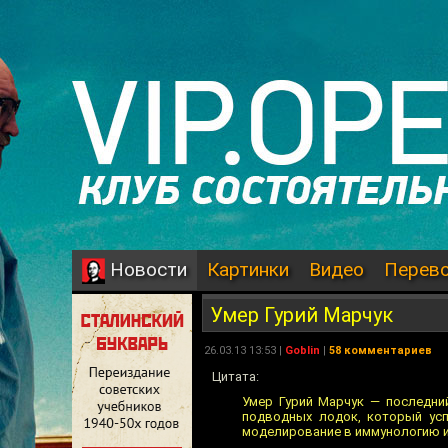
Картинки
Видео
Перев
Новости
Умер Гурий Марчук
26.03.13 13:53 |
Goblin
|
58 комментариев
Цитата:
Умер Гурий Марчук — последний
подводных лодок, который усп
моделирование в иммунологию и