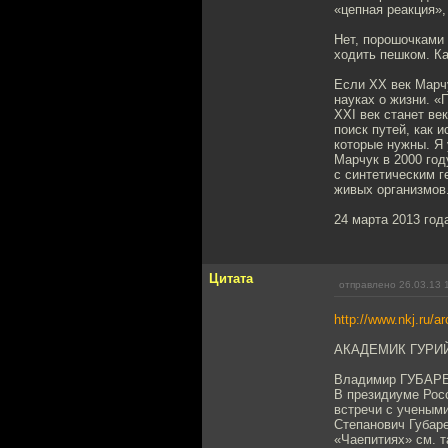
«цепная реакция»,
Нет, порошочками 
ходить пешком. К
Если XX век Марч
науках о жизни. «
XXI век станет ве
поиск путей, как
которые нужны. Я 
Марчук в 2000 год
с синтетическим 
живых организмов
24 марта 2013 год
Цитата
отправлено 26.03.13 
http://www.nkj.ru/ar
АКАДЕМИК ГУРИЙ
Владимир ГУБАР
В президиуме Рос
встречи с учеными
Степанович Губаре
«Чаепитиях» см. т