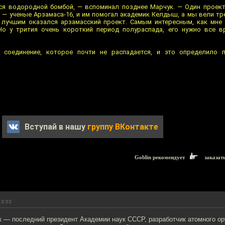
лся водородной бомбой, — вспоминал позднее Марчук. — Один проек
 — ученые Арзамаса-16, и им помогал академик Келдыш, а мы вели тре
 лучшим оказался арзамасский проект. Самым интересным, как мне
 Но у трития очень короткий период полураспада, его нужно все 
 соединение, которое почти не распадается, и это определило 
Вступай в нашу
группу ВКонтакте
Goblin рекомендует
заказат
13:53
к — последний президент Академии наук СССР, разработчик атомного ор