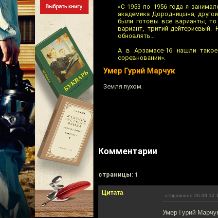
«С 1953 по 1956 года я занима
академика Дородницына, другой
были готовы все варианты, то
вариант, тритий-дейтериевый.
обновлять...
А в Арзамасе-16 нашли такое
соревновании».
Умер Гурий Марчук
Земля пухом.
Комментарии
cтраницы: 1
Цитата
отправлено 26.03.13 
Умер Гурий Марчу