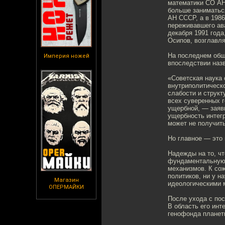
математики СО АН
больше заниматься
АН СССР, а в 1986
переживавшего ав
декабря 1991 года
Осипов, возглавл
На последнем общ
Империя ножей
впоследствии назв
«Советская наука
внутриполитическо
слабости и струк
всех суверенных 
ущербной, — заяв
ущербность интегр
может не получить
Но главное — это 
Надежды на то, чт
фундаментальную 
механизмов. К сож
политиков, ни у 
Магазин
идеологическими 
ОПЕРМАЙКИ
После ухода с по
В область его инт
генофонда планеты