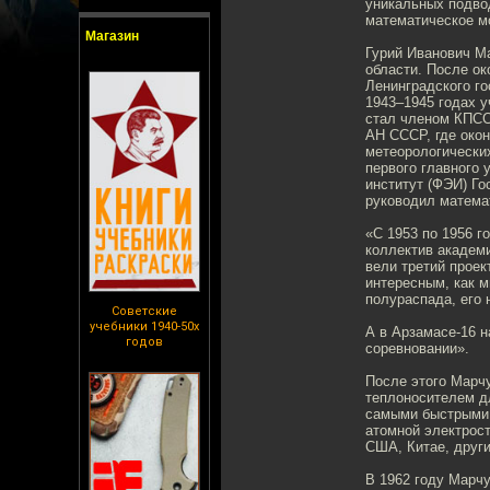
уникальных подво
математическое м
Магазин
Гурий Иванович Ма
области. После ок
Ленинградского го
1943–1945 годах у
стал членом КПСС
АН СССР, где око
метеорологически
первого главного
институт (ФЭИ) Го
руководил матема
«С 1953 по 1956 
коллектив академ
вели третий проек
интересным, как м
полураспада, его 
Советские
учебники 1940-50х
А в Арзамасе-16 н
годов
соревновании».
После этого Марч
теплоносителем дл
самыми быстрыми,
атомной электрост
США, Китае, други
В 1962 году Марчу