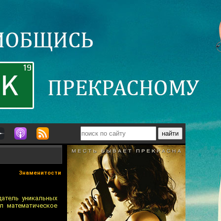
Знаменитости
датель уникальных
л математическое