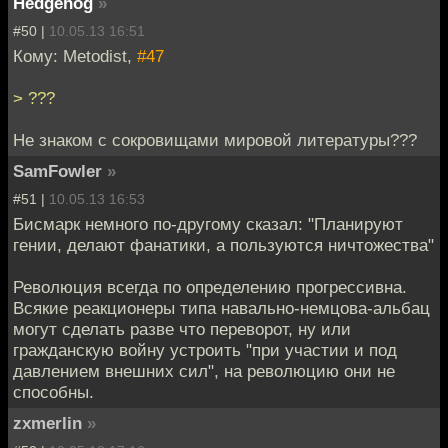
Hedgehog
»
#50 |
10.05.13 16:51
Кому: Metodist,
#47
> ???
Не знаком с сокровищами мировой литературы???
SamFowler
»
#51 |
10.05.13 16:53
Бисмарк немного по-другому сказал: "Планируют
гении, делают фанатики, а пользуются ничтожества"
Революция всегда по определению прогрессивна.
Всякие реакционеры типа навально-немцова-альбац
могут сделать разве что переворот, ну или
гражданскую войну устроить "при участии и под
давлением внешних сил", на революцию они не
способны.
zxmerlin
»