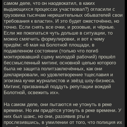
самом деле, что он наодвокатил, в каких
выдающихся процессах участвовал?) огласили с
грузовика тысячам нерешительных обывателей свои
требования к власти». И это будет ожесточённо, но
точно. Если снять все очки, и розовые, и чёрные.
Если же покопаться чуть дольше в ситуации, то
можно смягчить формулировки, и вот к чему
придём: «6 мая на Болотной площади, в
подавленном состоянии (только что погиб
монтировавший сцену молодой рабочий) прошёл
бессмысленный митинг, основной целью которого
была не защита политзаключённых, как они
декларировали, но удовлетворение тщеславия и
эгоизма кучки журналистов и звёзд шоу-бизнеса.
Митинг, призванный поддуть репутации вождей
Болотной, освежить их».
На самом деле, они пытаются не утонуть в реке
времени. Но им придётся утонуть в реке времени. У
них был шанс, но они, раззявив рты и
прослезившись, в умилении от того, что полиция их