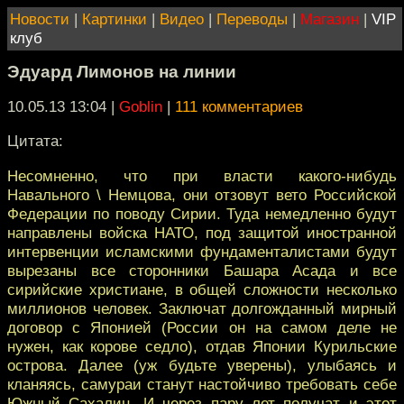
Новости
|
Картинки
|
Видео
|
Переводы
|
Магазин
|
VIP
клуб
Эдуард Лимонов на линии
10.05.13 13:04
|
Goblin
|
111 комментариев
Цитата:
Несомненно, что при власти какого-нибудь
Навального \ Немцова, они отзовут вето Российской
Федерации по поводу Сирии. Туда немедленно будут
направлены войска НАТО, под защитой иностранной
интервенции исламскими фундаменталистами будут
вырезаны все сторонники Башара Асада и все
сирийские христиане, в общей сложности несколько
миллионов человек. Заключат долгожданный мирный
договор с Японией (России он на самом деле не
нужен, как корове седло), отдав Японии Курильские
острова. Далее (уж будьте уверены), улыбаясь и
кланяясь, самураи станут настойчиво требовать себе
Южный Сахалин. И через пару лет получат и этот