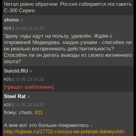
Читал ровно обратное: Россия собирается поставить
C-300 Сирии.
shono
»
#24 |
10.05.13 14:19
Эдику годы идут на пользу, удивлён. Ждём-с
откровений Медведева, заодно узнаем - способен ли
он реально воспринимать действительность?
Способен ли он делать выводы из своего жизненного
опыта?
Suicid.RU
»
#25 |
10.05.13 14:24
[трещит шаблонами]
Steel Rat
»
#26 |
10.05.13 14:26
Кому: chum,
#21
А мне вот это больше понравилось -
http://topwar.ru/27731-rossiya-ne-poterpit-dalneyshih-