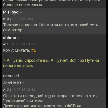
больше переменных.
P_Floyd
»
#10 |
10.05.13 13:31
Толково написано. Несмотря на то, кто такой есть
сам автор.
shhmn
»
#11 |
10.05.13 13:42
Кому: Цитата,
#1
> А Путин, спросите вы. А Путин? Вот про Путина
ничего не знаю.
сильно!!
Jerri Mk3
»
#12 |
10.05.13 13:43
Он кстати последний год полтора постоянно этих
"политиков" критикует.
Даже странно как-то, может его в ФСБ на