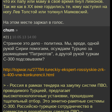
что их папу или маму в своё время пнул Лимонов.
Так же как в XX веке гордились те, кому наступил на
ногу Лев Толстой или толкнул Маяковский.
На этом месте заржал в голос.
chum
»
#21 |
10.05.13 14:00
Странное это дело - политика. Мы, вроде, одной
рукой Сирии помогаем, осуждаем Турцию за
размещение "Патриотов", а другой рукой туркам
С-300 подсовываем?
http://topwar.ru/27784-tureckiy-ekspert-rossiyskie-zrk-
s-400-vne-konkurencii.html
> - Россия в рамках тендера на закупку систем ПВО,
проводимого Турцией, предлагает
высокотехнологичные установки, прошедшие
тщательный отбор. Это зенитно-ракетные системы
С-300. Российско-турецкое сотрудничество в
совместных разработках средств ПВО –