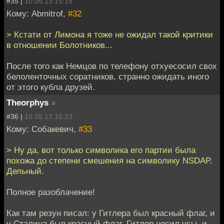
#35 |
10.05.13 15:19
Кому: Abmitrof,
#32
> Кстати от Лимона я тоже не ожидал такой критики
в отношении Болотников...
После того как Немцов по телефону отхуесосил свох
белоленточных соратников, странно ожидать иного
от этого кубла друзей.
Theorphys
»
#36 |
10.05.13 15:23
Кому: Собакевич,
#33
> Ну да, вот только символика его партии была
похожа до степени смешения на символику NSDAP.
Дельный.
Полное разоблачение!
Как там резун писал: у Гитлера был красный флаг, и
у Сталина был красный флаг. Гитлер носил усы, и