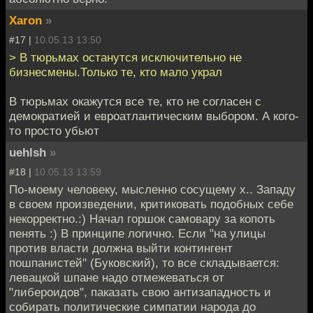
Xaron
»
#17 |
10.05.13 13:50
> В тюрьмах останутся исключительно не
бизнесмены.Только те, кто мало украл
В тюрьмах окажутся все те, кто не согласен с
демократией и евроатлантическим выбором. А кого-
то просто убьют
uehlsh
»
#18 |
10.05.13 13:59
По-моему человеку, мысленно сосущему х.. Западу
в своем произведении, критиковать подобных себе
некорректно.:) Начал горшок самовару за копоть
пенять :) В принципе логично. Если "на улицы
против власти должна выйти контингент
пошпанистей" (Буковский), то все складывается:
левацкой шпане надо отмежеваться от
"либероидов", паказать свою антизападность и
собирать политические симпатии народа до