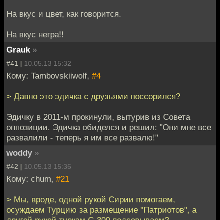
На вкус и цвет, как говорится.
На вкус негра!!
Grauk
»
#41 |
10.05.13 15:32
Кому: Tambovskiiwolf,
#4
> Давно это эдичка с друзьями поссорился?
Эдичку в 2011-м прокинули, вытурив из Совета
оппозиции. Эдичка обиделся и решил: "Они мне все
развалили - теперь я им все развалю!"
woddy
»
#42 |
10.05.13 15:36
Кому: chum,
#21
> Мы, вроде, одной рукой Сирии помогаем,
осуждаем Турцию за размещение "Патриотов", а
другой рукой туркам С-300 подсовываем?