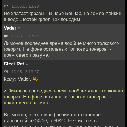
#7 |
10.05.13 13:23
Не хватает фразы - В небе Боннэр, на земле Хайкин,
в воде Шестой флот. Так победим!
Vader
»
#8 |
10.05.13 13:24
Лимонов последнее время вообще много толкового
говорит. На фоне остальных "оппозиционеров" -
прям светоч разума.
Steel Rat
»
#9 |
10.05.13 13:27
Кому: Vader,
#8
> Лимонов последнее время вообще много толкового
говорит. На фоне остальных "оппозиционеров" -
прям светоч разума.
Возможно, в его шизофрении соотношение
личностей не 50/50, а 80/20. Не силён я в
психических расстройствах, может там и не две, а