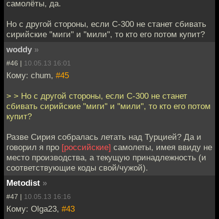
самолёты, да.
Но с другой стороны, если С-300 не станет сбивать
сирийские "миги" и "мили", то кто его потом купит?
woddy
»
#46 |
10.05.13 16:01
Кому: chum,
#45
> > Но с другой стороны, если С-300 не станет
сбивать сирийские "миги" и "мили", то кто его потом
купит?
Разве Сирия собралась летать над Турцией? Да и
говорил я про
[российские]
самолеты, имея ввиду не
место производства, а текущую принадлежность (и
соответствующие коды свой/чужой).
Metodist
»
#47 |
10.05.13 16:16
Кому: Olga23,
#43