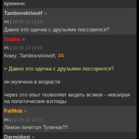
времени.
Tambovskiiwolf
»
#4 |
10.05.13 13:19
Давно это эдичка с друзьями поссорился?
Goblin
»
#5 |
10.05.13 13:20
Кому: Tambovskiiwolf,
#4
> Давно это эдичка с друзьями поссорился?
он мужчина в возрасте
через это опыт позволяет видеть всякое - невзирая
на политические взгляды
FatMob
»
#6 |
10.05.13 13:21
Лимон почитал Тупичок?!!
Darmidont
»