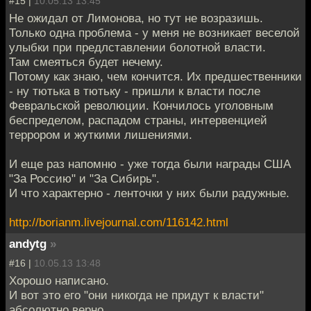
#15 |
10.05.13 13:45
Не ожидал от Лимонова, но тут не возразишь.
Только одна проблема - у меня не возникает веселой
улыбки при предлставлении болотной власти.
Там смеяться будет нечему.
Потому как знаю, чем кончится. Их предшественники
- ну тютька в тютьку - пришли к власти после
Февральской революции. Кончилось уголовным
беспределом, распадом страны, интервенцией
террором и жуткими лишениями.
И еще раз напомню - уже тогда были награды США
"За Россию" и "За Сибирь".
И что характерно - ленточки у них были радужные.
http://borianm.livejournal.com/116142.html
andytg
»
#16 |
10.05.13 13:48
Хорошо написано.
И вот это его "они никогда не придут к власти"
абсолютно верно.