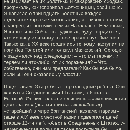
не избивает на их болотных и сахаровских сходках,
профукали, как говаривал Солженицын, свой шанс.
Я написал о тринадцати болотных вождях
отдельные короткие монографии, я снизошёл к ним,
я уверен, их потомки, семьи Навальных, Немцовых,
Яшиных или Собчаков-Гудковых, будут гордиться,
что их папу или маму в своё время пнул Лимонов.
Так же как в XX веке гордились те, кому наступил на
ногу Лев Толстой или толкнул Маяковский. Сегодня
я задумался над следующим: – Что мы теряем, и
теряем ли что-либо, от их поражения? – Что,
собственно, они нам предлагали? Как бы всё было,
если бы они оказались у власти?
Представим. Эти ребята – прозападные ребята. Они
клянутся Соединёнными Штатами, а божатся
Европой. От них только и слышишь – «американская
демократия» (два миллиона заключённых),
«старейший в мире британский парламентаризм»
(ещё в XIX веке смертной казни подвергали детей
старше 12-ти лет). «А вот в Соединённых Штатах...»
«Американская полиция так не поступила бы...» «А