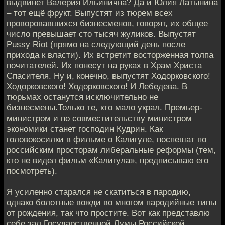
выдвинет Валерия Ильинична? Да и Юлия Латынина
– тот ещё фрукт. Выпустят из тюрем всех
проворовавшихся бизнесменов, говорят, их общее
число превышает сто тысяч жуликов. Выпустят
Pussy Riot (прямо на следующий день после
прихода к власти). Их встретит восторженная толпа
почитателей. Их понесут на руках в Храм Христа
Спасителя. Ну и, конечно, выпустят Ходорковского!
Ходорковского! Ходорковского! И Лебедева. В
тюрьмах останутся исключительно не
бизнесмены.Только те, кто мало украл. Премьер-
министром и по совместительству министром
экономики станет господин Кудрин. Как
головокосилки в фильме о Калигуле, поспешат по
российским просторам либеральные реформы (тем,
кто не видел фильм «Калигула», предписываю его
посмотреть).
Я усиленно старался не скатиться в пародию,
однако болотные вожди во многом пародийные типы
от рождения, так что простите. Вот как представлю
себе зал Государственной Думы Российской