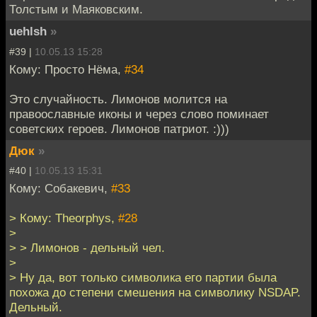
Толстым и Маяковским.
uehlsh
»
#39 |
10.05.13 15:28
Кому: Просто Нёма,
#34
Это случайность. Лимонов молится на
правоославные иконы и через слово поминает
советских героев. Лимонов патриот. :)))
Дюк
»
#40 |
10.05.13 15:31
Кому: Собакевич,
#33
> Кому: Theorphys,
#28
>
> > Лимонов - дельный чел.
>
> Ну да, вот только символика его партии была
похожа до степени смешения на символику NSDAP.
Дельный.