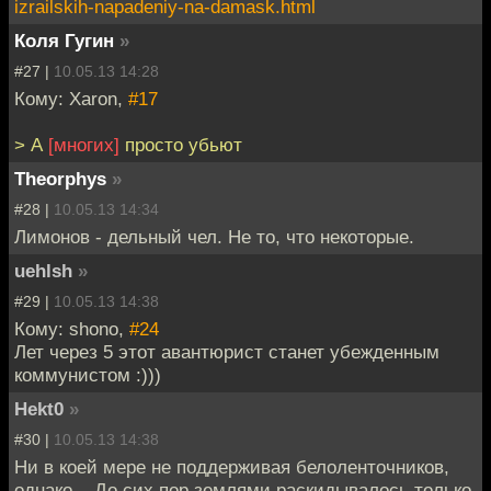
izrailskih-napadeniy-na-damask.html
Коля Гугин
»
#27 |
10.05.13 14:28
Кому: Xaron,
#17
> А
[многих]
просто убьют
Theorphys
»
#28 |
10.05.13 14:34
Лимонов - дельный чел. Не то, что некоторые.
uehlsh
»
#29 |
10.05.13 14:38
Кому: shono,
#24
Лет через 5 этот авантюрист станет убежденным
коммунистом :)))
Hekt0
»
#30 |
10.05.13 14:38
Ни в коей мере не поддерживая белоленточников,
однако... До сих пор землями раскидывалось только