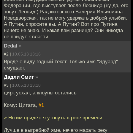
Федерации, где выступает после Леонида (ну да, его
зовут Леонид!) Радзиховского Валерия Ильинична
Новодворская, так не могу удержать доброй улыбки.
А Путин, спросите вы. А Путин? Вот про Путина
ничего не знаю. И какая вам разница? Они никогда
не придут к власти.
Dedal
»
#2 |
10.05.13 13:16
Вроде с виду годный текст. Только имя "Эдуард"
смущает.
Дадли Смит
»
#3 |
10.05.13 13:18
цирк уехал, а клоуны остались
Кому: Цитата,
#1
> Но им придётся утонуть в реке времени.
Лучше в выгребной яме, нечего марать реку