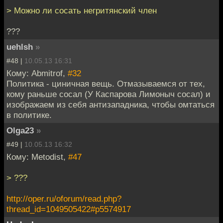
> Можно ли сосать негритянский член
???
uehlsh
»
#48 |
10.05.13 16:31
Кому: Abmitrof,
#32
Политика - циничная вещь. Отмазываемся от тех,
кому раньше сосал (У Каспарова Лимоныч сосал) и
изображаем из себя антизападника, чтобы омтаться
в политике.
Olga23
»
#49 |
10.05.13 16:32
Кому: Metodist,
#47
> ???
http://oper.ru/oforum/read.php?
thread_id=1049505422#p5574917