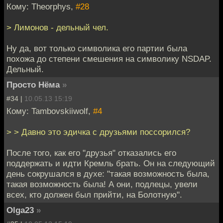
Кому: Theorphys,
#28
> Лимонов - дельный чел.
Ну да, вот только символика его партии была
похожа до степени смешения на символику NSDAP.
Дельный.
Просто Нёма
»
#34 |
10.05.13 15:19
Кому: Tambovskiiwolf,
#4
> > Давно это эдичка с друзьями поссорился?
После того, как его "друзья" отказались его
поддержать и идти Кремль брать. Он на следующий
день сокрушался в духе: "такая возможность была,
такая возможность была! А они, подлецы, увели
всех, кто должен был прийти, на Болотную".
Olga23
»