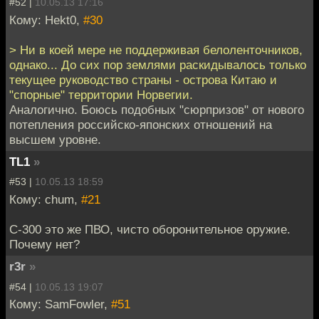
#52 |
10.05.13 17:16
Кому: Hekt0,
#30
> Ни в коей мере не поддерживая белоленточников,
однако... До сих пор землями раскидывалось только
текущее руководство страны - острова Китаю и
"спорные" территории Норвегии.
Аналогично. Боюсь подобных "сюрпризов" от нового
потепления российско-японских отношений на
высшем уровне.
TL1
»
#53 |
10.05.13 18:59
Кому: chum,
#21
С-300 это же ПВО, чисто оборонительное оружие.
Почему нет?
r3r
»
#54 |
10.05.13 19:07
Кому: SamFowler,
#51