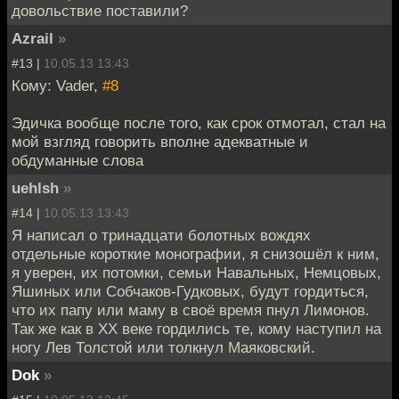
довольствие поставили?
Azrail
»
#13 |
10.05.13 13:43
Кому: Vader,
#8
Эдичка вообще после того, как срок отмотал, стал на
мой взгляд говорить вполне адекватные и
обдуманные слова
uehlsh
»
#14 |
10.05.13 13:43
Я написал о тринадцати болотных вождях
отдельные короткие монографии, я снизошёл к ним,
я уверен, их потомки, семьи Навальных, Немцовых,
Яшиных или Собчаков-Гудковых, будут гордиться,
что их папу или маму в своё время пнул Лимонов.
Так же как в XX веке гордились те, кому наступил на
ногу Лев Толстой или толкнул Маяковский.
Dok
»