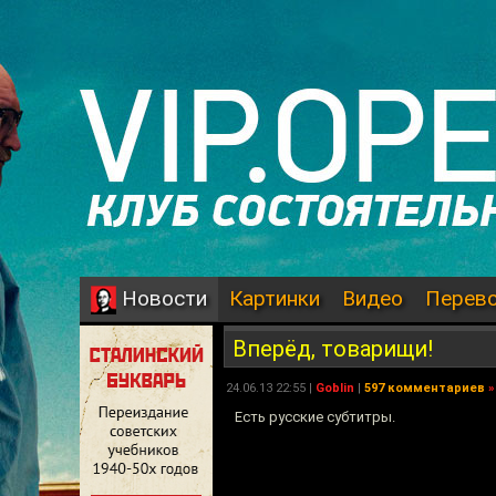
Картинки
Видео
Перев
Новости
Вперёд, товарищи!
24.06.13 22:55 |
Goblin
|
597 комментариев
»
Есть русские субтитры.