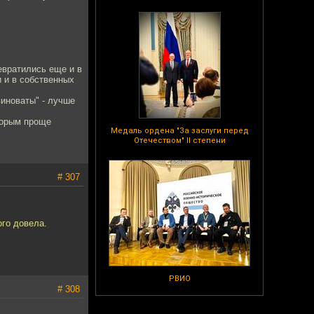
евратились еще и в
и и в собственных
виноваты" - лучше
оторым проще
Медаль ордена "За заслуги перед
Отечеством" II степени
# 307
ого довела.
РВИО
# 308