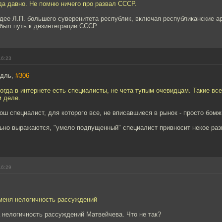
да давно. Не помню ничего про развал СССР.
дее Л.П. большего суверенитета республик, включая республиканские ар
 был путь к дезинтеграции СССР.
16:23
идль,
#306
когда в интернете есть специалисты, не чета тупым очевидцам. Такие все
м деле.
ош специалист, для которого все, не вписавшиеся в рынок - просто бомж
льно выражаются, "умело подпущенный" специалист привносит некое раз
16:29
 меня нелогичность рассуждений
 нелогичность рассуждений Матвейчева. Что не так?