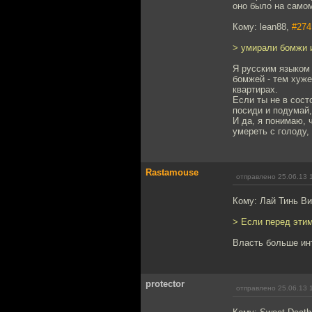
оно было на само
Кому: lean88,
#274
> умирали бомжи и
Я русским языком 
бомжей - тем хуже
квартирах.
Если ты не в сост
посиди и подумай,
И да, я понимаю, 
умереть с голоду,
Rastamouse
отправлено 25.06.13 
Кому: Лай Тинь В
> Если перед этим
Власть больше инт
protector
отправлено 25.06.13 