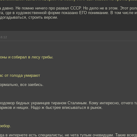
а давно. Не помню ничего про развал СССР. Но дело не в этом. Этот роли
та, где в художественной форме показано ЕГО понимание. В том числе и
 догадываться, строить версии.
16:12
оны и собирал в лесу грибы.
час от голода умирают
нормально, все заебись.
лодомор бедных украинцев тираном Сталиным. Кому интересно, отчего т
ариков и нищих. Надо ж быстрее вписываться в рынок.
ребор.
гда в интернете есть специалисты, не чета тупым очевидцам. Такие всегд