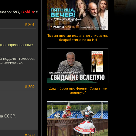
всего: 597,
Goblin
: 5
# 301
Трамп против родильного туризма,
безработица из-за ИИ
едно нарисованные
й подсчет голосов,
ты несколько
# 302
Дядя Вова про фильм "Свидание
вслепую"
ла СССР.
# 303