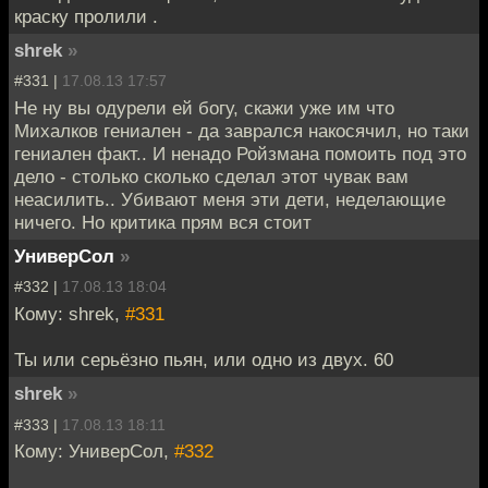
краску пролили .
shrek
»
#331 |
17.08.13 17:57
Не ну вы одурели ей богу, скажи уже им что
Михалков гениален - да заврался накосячил, но таки
гениален факт.. И ненадо Ройзмана помоить под это
дело - столько сколько сделал этот чувак вам
неасилить.. Убивают меня эти дети, неделающие
ничего. Но критика прям вся стоит
УниверСол
»
#332 |
17.08.13 18:04
Кому: shrek,
#331
Ты или серьёзно пьян, или одно из двух. 60
shrek
»
#333 |
17.08.13 18:11
Кому: УниверСол,
#332