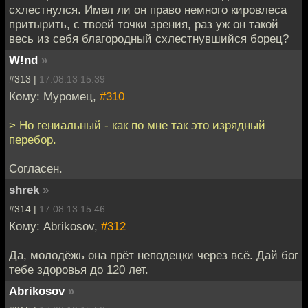
схлестнулся. Имел ли он право немного кировлеса
притырить, с твоей точки зрения, раз уж он такой
весь из себя благородный схлестнувшийся борец?
W!nd
»
#313 |
17.08.13 15:39
Кому: Муромец,
#310
> Но гениальный - как по мне так это изрядный
перебор.
Согласен.
shrek
»
#314 |
17.08.13 15:46
Кому: Abrikosov,
#312
Да, молодёжь она прёт неподецки через всё. Дай бог
тебе здоровья до 120 лет.
Abrikosov
»