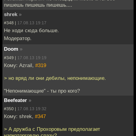
пишешь пишешь пишешь....
shrek
»
#348 |
17.08.13 19:17
Не ходи сюда больше.
Модератор.
Doom
»
#349 |
17.08.13 19:19
Кому: Azrail,
#319
> но вряд ли они дебилы, непонимающие.
"Непонимающие" - ты про кого?
Beefeater
»
#350 |
17.08.13 19:32
Кому: shrek,
#347
> А дружба с Прохоровым предполагает
наркоторговлю сразу?