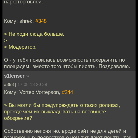
наркоторговлей.
Кому: shrek,
#348
> Не ходи сюда больше.
>
> Модератор.
О - у тебя появилась возможность похерачить по
площадям, вместо того чтобы писать. Поздравляю.
s1lenser
»
#353 |
17.08.13 20:39
Кому: Vortep Vortepson,
#244
> Вы могли бы предупреждать о таких роликах,
прежде чем их выкладывать на всеобщее
обозрение?
Собственно непонятно, вроде сайт не для детей и
разнеженных подростков,о чем тут дают понять, так