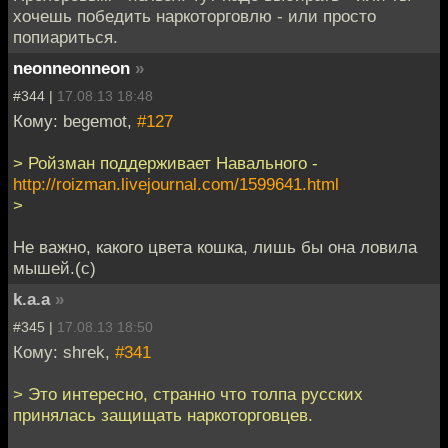
хочешь победить наркоторговлю - или просто
попиариться.
neonneonneon
»
#344 |
17.08.13 18:48
Кому: begemot,
#127
> Ройзман поддерживает Навального -
http://roizman.livejournal.com/1599641.html
>
Не важно, какого цвета кошка, лишь бы она ловила
мышей.(c)
k.a.a
»
#345 |
17.08.13 18:50
Кому: shrek,
#341
> Это интересно, странно что толпа русских
принялась защищать наркоторговцев.