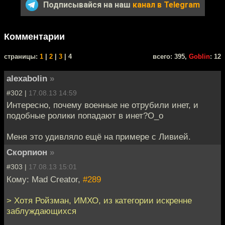
Подписывайся на наш
канал в Telegram
Комментарии
cтраницы:
1
|
2
|
3
| 4
всего: 395,
Goblin
: 12
alexabolin
»
#302 |
17.08.13 14:59
Интересно, почему военные не отрубили инет, и
подобные ролики попадают в инет?О_о
Меня это удивляло ещё на примере с Ливией.
Скорпион
»
#303 |
17.08.13 15:01
Кому: Mad Creator,
#289
> Хотя Ройзман, ИМХО, из категории искренне
заблуждающихся