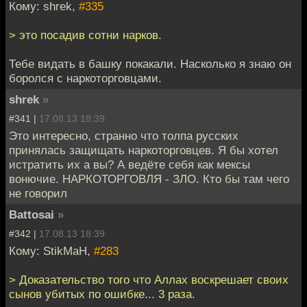
Кому: shrek,
#335
> это посадив сотни нарков.
Тебе видать в башку покакали. Насколько я знаю он
боролся с наркоторговцами.
shrek
»
#341 |
17.08.13 18:39
Это интересно, странно что толпа русских
принялась защищать наркоторговцев. Я бы хотел
истратить их а вы? А ведёте себя как мексы
вонючие. НАРКОТОРГОВЛЯ - ЗЛО. Кто бы там чего
не говорил
Battosai
»
#342 |
17.08.13 18:39
Кому: StikMaH,
#283
> Доказательство того что Аллах воскрешает своих
сынов убитых по ошибке... 3 раза.