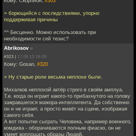
Кому: Скорпион,
#303
> борющийся с последствиями, упорно
поддерживая причины
^^ Бесценно. Можно использовать при
необходимости сей тезис?
Abrikosov
»
#323 |
17.08.13 16:09
Кому: Gosan,
#320
> Ну старые роли весьма неплохи были.
Михалков неплохой актёр строго в своём амплуа.
Т.е. когда он играет какого-то прибахнутого на голову
зажравшегося мажора-интеллигента. Да собственно
он и не играет, а просто живёт на сцене, изображая
самого себя.
А вот попытки сыграть Человека, например военного,
комдива - оборачиваются полным фиаско, он не
умеет воплощать образы Людей.