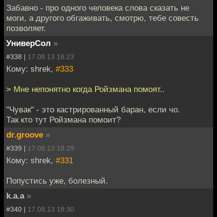
Забавно - про одного человека слова сказать не
моги, а другого обгаживать, смотрю, тебе совесть
позволяет.
УниверСол
»
#338 |
17.08.13 18:23
Кому: shrek,
#333
> Мне непонятно когда Ройзмана помоят..
"Чувак" - это кастрированный баран, если чо.
Так кто тут Ройзмана помоит?
dr.groove
»
#339 |
17.08.13 18:29
Кому: shrek,
#331
Попустись уже, болезный.
k.a.a
»
#340 |
17.08.13 18:30