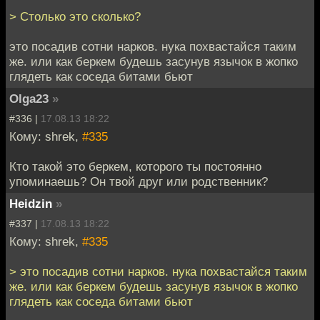
> Столько это сколько?
это посадив сотни нарков. нука похвастайся таким
же. или как беркем будешь засунув язычок в жопко
глядеть как соседа битами бьют
Olga23
»
#336 |
17.08.13 18:22
Кому: shrek,
#335
Кто такой это беркем, которого ты постоянно
упоминаешь? Он твой друг или родственник?
Heidzin
»
#337 |
17.08.13 18:22
Кому: shrek,
#335
> это посадив сотни нарков. нука похвастайся таким
же. или как беркем будешь засунув язычок в жопко
глядеть как соседа битами бьют