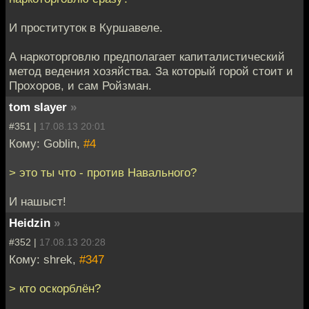
И проституток в Куршавеле.
А наркоторговлю предполагает капиталистический
метод ведения хозяйства. За который горой стоит и
Прохоров, и сам Ройзман.
tom slayer
»
#351 |
17.08.13 20:01
Кому: Goblin,
#4
> это ты что - против Навального?
И нашыст!
Heidzin
»
#352 |
17.08.13 20:28
Кому: shrek,
#347
> кто оскорблён?