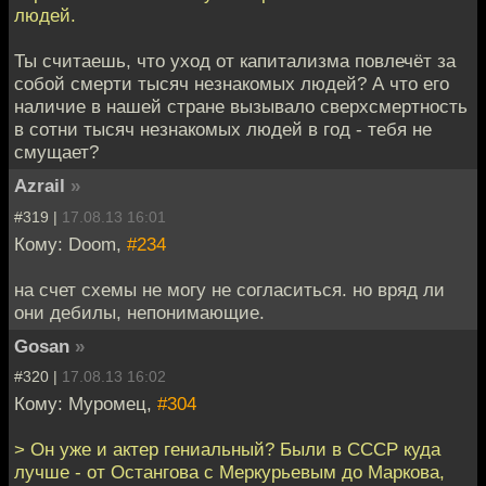
людей.
Ты считаешь, что уход от капитализма повлечёт за
собой смерти тысяч незнакомых людей? А что его
наличие в нашей стране вызывало сверхсмертность
в сотни тысяч незнакомых людей в год - тебя не
смущает?
Azrail
»
#319 |
17.08.13 16:01
Кому: Doom,
#234
на счет схемы не могу не согласиться. но вряд ли
они дебилы, непонимающие.
Gosan
»
#320 |
17.08.13 16:02
Кому: Муромец,
#304
> Он уже и актер гениальный? Были в СССР куда
лучше - от Остангова с Меркурьевым до Маркова,