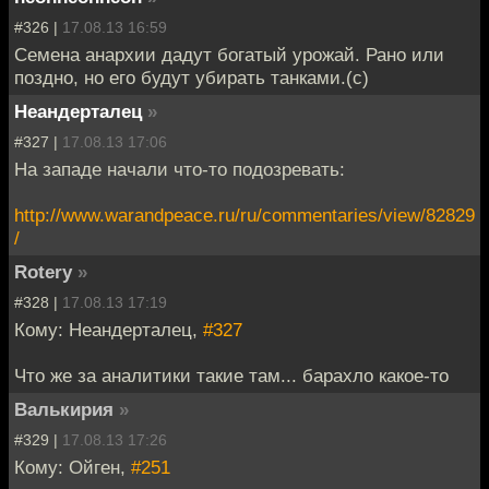
#326 |
17.08.13 16:59
Семена анархии дадут богатый урожай. Рано или
поздно, но его будут убирать танками.(c)
Неандерталец
»
#327 |
17.08.13 17:06
На западе начали что-то подозревать:
http://www.warandpeace.ru/ru/commentaries/view/82829
/
Rotery
»
#328 |
17.08.13 17:19
Кому: Неандерталец,
#327
Что же за аналитики такие там... барахло какое-то
Валькирия
»
#329 |
17.08.13 17:26
Кому: Ойген,
#251