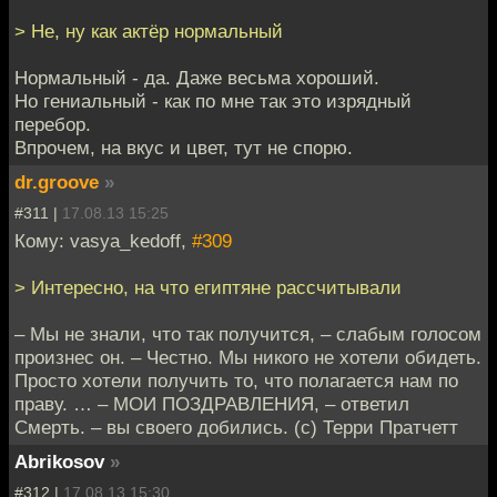
> Не, ну как актёр нормальный
Нормальный - да. Даже весьма хороший.
Но гениальный - как по мне так это изрядный
перебор.
Впрочем, на вкус и цвет, тут не спорю.
dr.groove
»
#311 |
17.08.13 15:25
Кому: vasya_kedoff,
#309
> Интересно, на что египтяне рассчитывали
– Мы не знали, что так получится, – слабым голосом
произнес он. – Честно. Мы никого не хотели обидеть.
Просто хотели получить то, что полагается нам по
праву. … – МОИ ПОЗДРАВЛЕНИЯ, – ответил
Смерть. – вы своего добились. (с) Терри Пратчетт
Abrikosov
»
#312 |
17.08.13 15:30