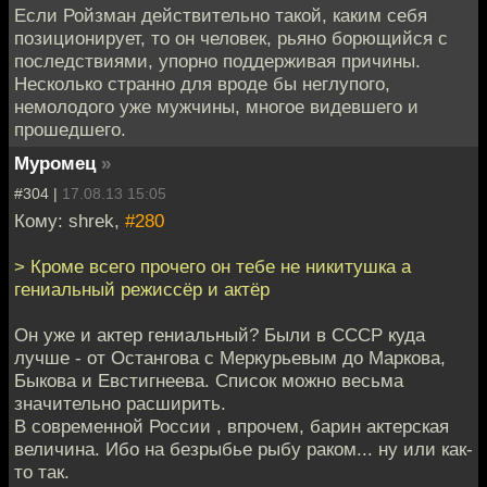
Если Ройзман действительно такой, каким себя
позиционирует, то он человек, рьяно борющийся с
последствиями, упорно поддерживая причины.
Несколько странно для вроде бы неглупого,
немолодого уже мужчины, многое видевшего и
прошедшего.
Муромец
»
#304 |
17.08.13 15:05
Кому: shrek,
#280
> Кроме всего прочего он тебе не никитушка а
гениальный режиссёр и актёр
Он уже и актер гениальный? Были в СССР куда
лучше - от Остангова с Меркурьевым до Маркова,
Быкова и Евстигнеева. Список можно весьма
значительно расширить.
В современной России , впрочем, барин актерская
величина. Ибо на безрыбье рыбу раком... ну или как-
то так.