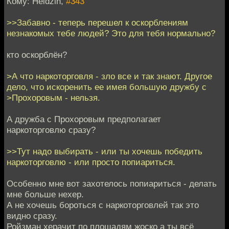
Кому: Heidzin,
#343
>>Забавно - теперь перешел к оскорблениям
незнакомых тебе людей? Это для тебя нормально?
кто оскорблён?
>А что наркоторговля - зло все и так знают. Другое
дело, что искоренить ее имея большую дружбу с
>Прохоровым - нельзя.
А дружба с Прохоровым предполагает
наркоторговлю сразу?
>>Тут надо выбирать - или ты хочешь победить
наркоторговлю - или просто попиариться.
Особенно мне вот захотелось попиариться - делать
мне больше нехер.
А не хочешь бороться с наркоторговлей так это
видно сразу.
Ройзман херачит по площадям жоско а ты всё