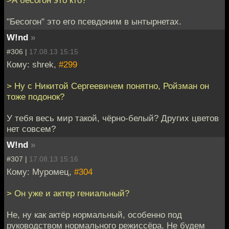
"Бесогон" это его псевдоним в ынтырнетах.
W!nd
»
#306 |
17.08.13 15:15
Кому: shrek,
#299
> Ну с Никитой Сергеевичем понятно, Ройзман он
тоже подонок?
У тебя весь мир такой, чёрно-белый? Других цветов
нет совсем?
W!nd
»
#307 |
17.08.13 15:16
Кому: Муромец,
#304
> Он уже и актер гениальный?
Не, ну как актёр нормальный, особенно под
руководством нормального режиссёра. Не будем