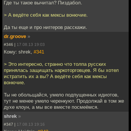
Где ты такое вычитал? Пиздабол.
> А ведёте себя как мексы вонючие.
Да ты еще и про ниггеров расскажи.
dr.groove
»
#346 |
17.08.13 19:03
Кому: shrek,
#341
> Это интересно, странно что толпа русских
принялась защищать наркоторговцев. Я бы хотел
истратить их а вы? А ведёте себя как мексы
вонючие.
Ты не обольщайся, умело подпущенных идиотов,
тут не менее умело черенкуют. Продолжай в том же
духе клоун, а мы все вместе посмеёмся.
shrek
»
#347 |
17.08.13 19:16