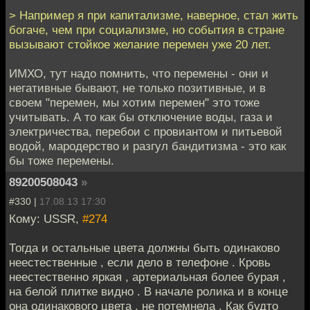
> Например я при капитализме, наверное, стал жить
богаче, чем при социализме, но события в стране
вызывают стойкое желание перемен уже 20 лет.
ИМХО, тут надо помнить, что перемены - они и
негативные бывают, не только позитивные, и в
своем "перемен, мы хотим перемен" это тоже
учитывать. А то как бы отключение воды, газа и
электричества, перебои с провиантом и питьевой
водой, мародерство и разгул бандитизма - это как
бы тоже перемены.
89200508043
»
#330 |
17.08.13 17:30
Кому: USSR,
#274
Тогда и остальные цвета должны быть одинаково
неестественные , если дело в телефоне . Кровь
неестественно яркая , артериальная более бурая ,
на белой плитке видно . В начале ролика и в конце
она одинакового цвета , не потемнела . Как будто