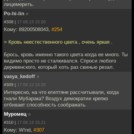
лицемерить.
Po-hi-lin
»
#308 |
17.08.13 15:20
Кому: 89200508043,
#254
> Кровь неестественного цвета , очень яркая .
Брось, кровь именно такого цвета когда ее много. Ты
видимо просто не сталкивался. Спроси любого
деревенского, который хоть раз свинью резал.
vasya_kedoff
»
#309 |
17.08.13 15:20
Интересно, на что египтяне рассчитывали, когда
гнали Мубарака? Воздух демократии крепко
отбивает способность соображать.
Муромец
»
#310 |
17.08.13 15:21
Кому: W!nd,
#307