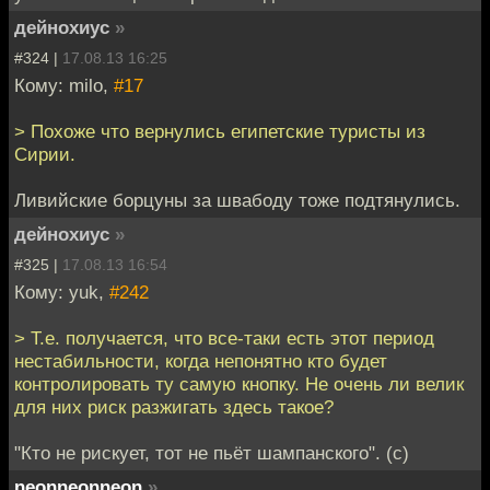
дейнохиус
»
#324 |
17.08.13 16:25
Кому: milo,
#17
> Похоже что вернулись египетские туристы из
Сирии.
Ливийские борцуны за швабоду тоже подтянулись.
дейнохиус
»
#325 |
17.08.13 16:54
Кому: yuk,
#242
> Т.е. получается, что все-таки есть этот период
нестабильности, когда непонятно кто будет
контролировать ту самую кнопку. Не очень ли велик
для них риск разжигать здесь такое?
"Кто не рискует, тот не пьёт шампанского". (с)
neonneonneon
»