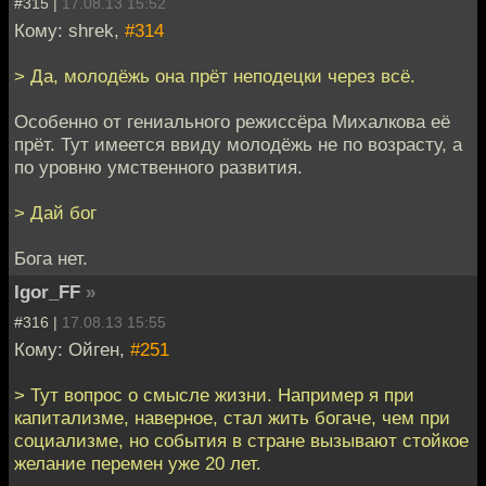
#315 |
17.08.13 15:52
Кому: shrek,
#314
> Да, молодёжь она прёт неподецки через всё.
Особенно от гениального режиссёра Михалкова её
прёт. Тут имеется ввиду молодёжь не по возрасту, а
по уровню умственного развития.
> Дай бог
Бога нет.
Igor_FF
»
#316 |
17.08.13 15:55
Кому: Ойген,
#251
> Тут вопрос о смысле жизни. Например я при
капитализме, наверное, стал жить богаче, чем при
социализме, но события в стране вызывают стойкое
желание перемен уже 20 лет.