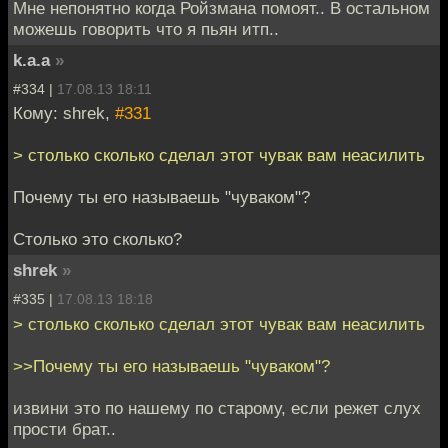
Мне непонятно когда Ройзмана помоят.. В остальном
можешь говорить что я пьян итп..
k.a.a
»
#334 |
17.08.13 18:11
Кому: shrek,
#331
> столько сколько сделал этот чувак вам неасилить
Почему ты его называешь "чуваком"?
Столько это сколько?
shrek
»
#335 |
17.08.13 18:18
> столько сколько сделал этот чувак вам неасилить
>>Почему ты его называешь "чуваком"?
извини это по нашему по старому, если режет слух
прости брат..