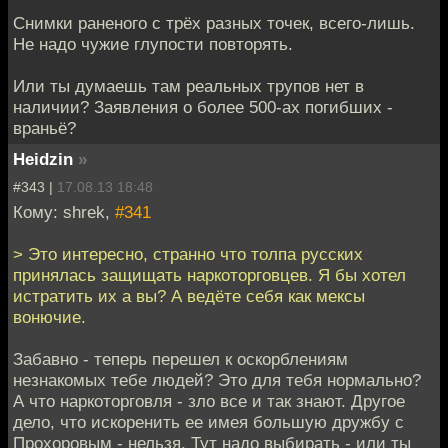
Снимки раненого с трёх разных точек, всего-лишь.
Не надо чужие глупости повторять.
Или ты думаешь там реальных трупов нет в
наличии? Заявления о более 500-ах погибших -
враньё?
Heidzin
»
#343 |
17.08.13 18:48
Кому: shrek,
#341
> Это интересно, странно что толпа русских
принялась защищать наркоторговцев. Я бы хотел
истратить их а вы? А ведёте себя как мексы
вонючие.
Забавно - теперь перешел к оскорблениям
незнакомых тебе людей? Это для тебя нормально?
А что наркоторговля - зло все и так знают. Другое
дело, что искоренить ее имея большую дружбу с
Прохоровым - нельзя. Тут надо выбирать - или ты