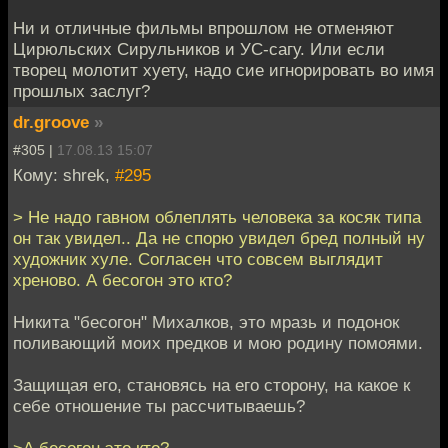
Ни и отличные фильмы впрошлом не отменяют
Цирюльских Сирульников и УС-сагу. Или если
творец молотит хуету, надо сие игнорировать во имя
прошлых заслуг?
dr.groove
»
#305 |
17.08.13 15:07
Кому: shrek,
#295
> Не надо гавном облеплять человека за косяк типа
он так увидел.. Да не спорю увидел бред полный ну
художник хуле. Согласен что совсем выглядит
хреново. А бесогон это кто?
Никита "бесогон" Михалков, это мразь и подонок
поливающий моих предков и мою родину помоями.
Защищая его, становясь на его сторону, на какое к
себе отношение ты рассчитываешь?
>А бесогон это кто?