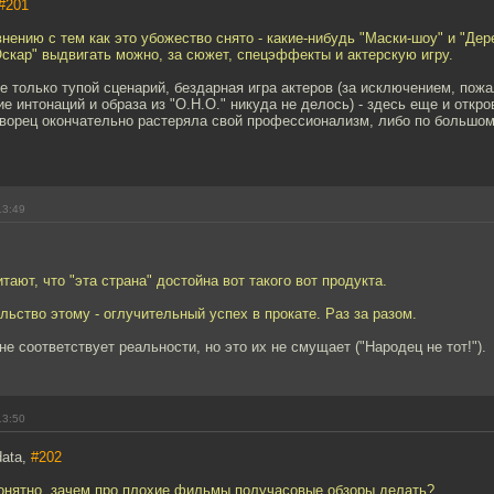
#201
внению с тем как это убожество снято - какие-нибудь "Маски-шоу" и "Дер
Оскар" выдвигать можно, за сюжет, спецэффекты и актерскую игру.
Не только тупой сценарий, бездарная игра актеров (за исключением, пожа
ие интонаций и образа из "О.Н.О." никуда не делось) - здесь еще и откр
ворец окончательно растеряла свой профессионализм, либо по большому
13:49
тают, что "эта страна" достойна вот такого вот продукта.
ельство этому - оглучительный успех в прокате. Раз за разом.
е соответствует реальности, но это их не смущает ("Народец не тот!").
13:50
data,
#202
понятно, зачем про плохие фильмы получасовые обзоры делать?