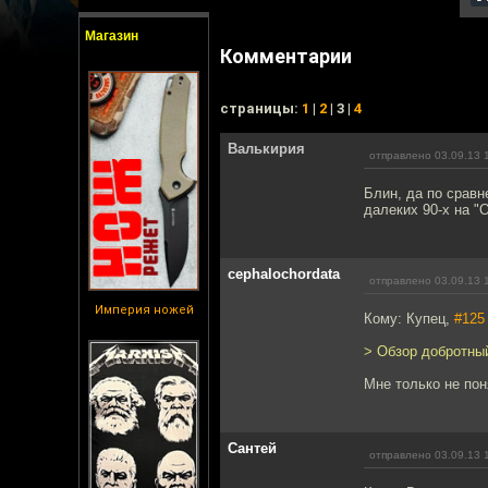
Магазин
Комментарии
cтраницы:
1
|
2
| 3 |
4
Валькирия
отправлено 03.09.13 
Блин, да по сравн
далеких 90-х на "
cephalochordata
отправлено 03.09.13 
Империя ножей
Кому: Купец,
#125
> Обзор добротны
Мне только не по
Сантей
отправлено 03.09.13 