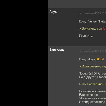
Asya
отправлено 03.09.13 
Кому: Yunev Nikita
> Воистину, сон
[с
Извините.
Завсклад
отправлено 03.09.13 
Кому: Asya,
#184
> И откровенно п
"Если бы! Я! Стре
Но с другой сторо
> Но в остальном-
Если не вся четвё
Единственно:
"А сколько же вам
И тридцатилетнее "