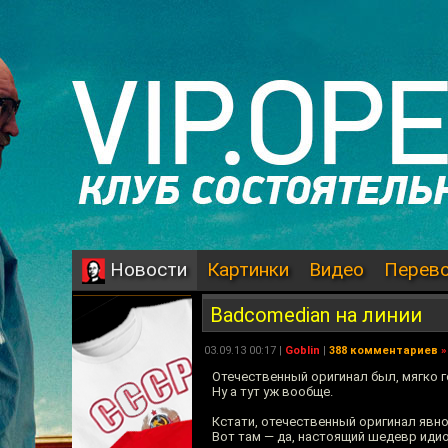
Картинки
Видео
Перев
Новости
Badcomedian на линии
03.09.13 00:17 |
Goblin
|
388 комментариев
»
Отечественный оригинал был, мягко г
Ну а тут уж вообще.
Кстати, отечественный оригинал явно
Вот там — да, настоящий шедевр идио