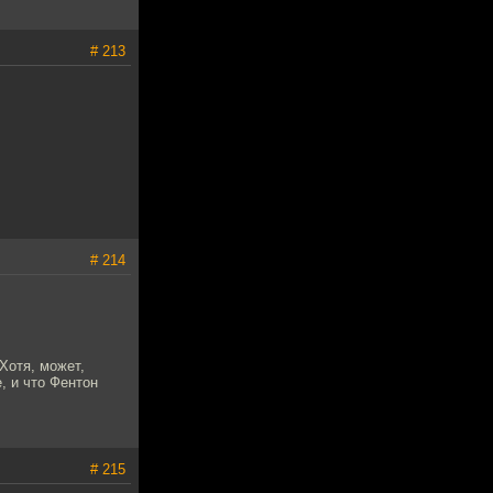
# 213
# 214
 Хотя, может,
, и что Фентон
# 215