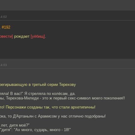
14:02
,
#192
овести]
рождает
[уёбищ]
.
14:03
ерегирывающую в третьей серии Терехову
ляла! В вас!" Я стреляла по колёсам, да.
ны, Терехова-Миледи - это ж первый секс-символ моего поколения!!
то! Персонажи созданы так, что стали архетипичны!
рка, то Д'Apтаньян с Арамисом у нас отлично подобраны!
 лет, дитя моё?"
дитя": "Ах много, сударь, много - 18!"