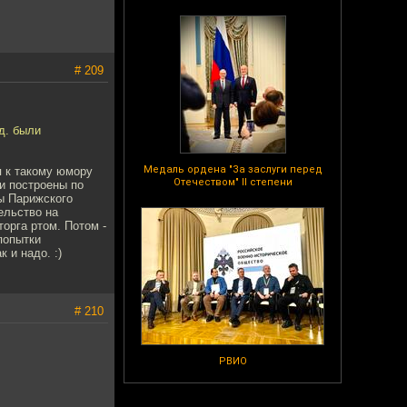
# 209
д. были
Медаль ордена "За заслуги перед
я к такому юмору
Отечеством" II степени
и построены по
ы Парижского
ельство на
орга ртом. Потом -
попытки
 и надо. :)
# 210
РВИО