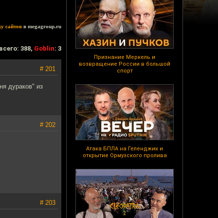
ку сайтов
в megagroup.ru
всего: 388,
Goblin
: 3
Признание Меркель и
возвращение России в большой
# 201
спорт
ня дураков" из
# 202
Атака БПЛА на Геленджик и
открытие Ормузского пролива
# 203