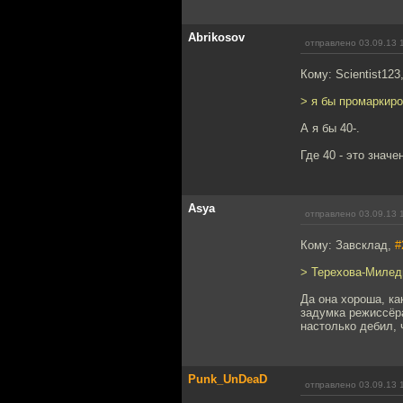
Abrikosov
отправлено 03.09.13 
Кому: Scientist123
> я бы промаркир
А я бы 40-.
Где 40 - это значе
Asya
отправлено 03.09.13 
Кому: Завсклад,
#
> Терехова-Миледи
Да она хороша, ка
задумка режиссёра
настолько дебил, 
Punk_UnDeaD
отправлено 03.09.13 