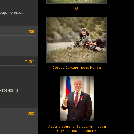
65
 еще полчаса
# 206
# 207
Остров Сахалин, река Найба
 говно!" и
# 208
Медаль ордена "За заслуги перед
Отечеством" II степени