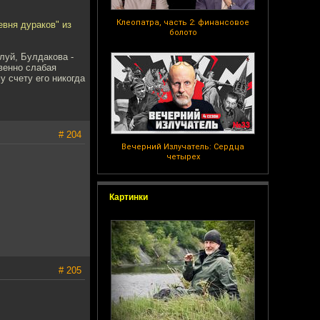
Клеопатра, часть 2: финансовое
евня дураков" из
болото
луй, Булдакова -
овенно слабая
 счету его никогда
# 204
Вечерний Излучатель: Сердца
четырех
Картинки
# 205