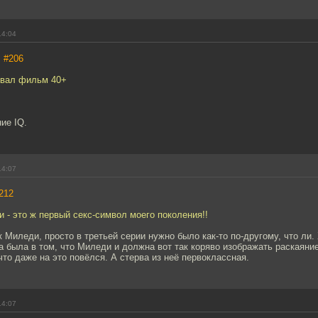
14:04
,
#206
овал фильм 40+
ние IQ.
14:07
212
 - это ж первый секс-символ моего поколения!!
к Миледи, просто в третьей серии нужно было как-то по-другому, что ли.
 была в том, что Миледи и должна вот так коряво изображать раскаяние
что даже на это повёлся. А стерва из неё первоклассная.
14:07