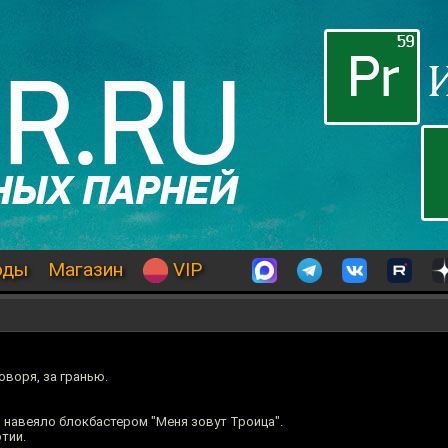
оды
Магазин
VIP
оворя, за гранью.
 навеяло блокбастером "Меня зовут Троица".
тии.