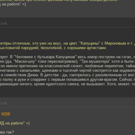
 на работе" =)
13:55
етёры отличные, это уже на вкус, на цвет. "Капуцины" с Мироновым и т. 
ысловатой пародией, беззлобной, с хорошими артистами.
борот. В "Человеке с бульвара Капуцинов" весь юмор построен на гэгах, 
о (да, "Маски-шоу" тоже пересматриваю). "Три мушкетера" хотя и были 
 но имели претензию на классический сюжет, любовные перипетии, тайн
сочетании с канальями, щенками и тысячей чертей смотрится как издеват
 семейством Дюма. В детстве - да, смотрелось с раззявленным от вост
ю палку в руки и спарринг с первым попавшимся другом-врагом. Сейчас 
ранизации ничего, кроме идиотского смеха, не вызывают. Хотя, может, так
13:56
,
#208
МД на работе" =)
ва так?