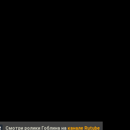
Смотри ролики Гоблина на
канале Rutube