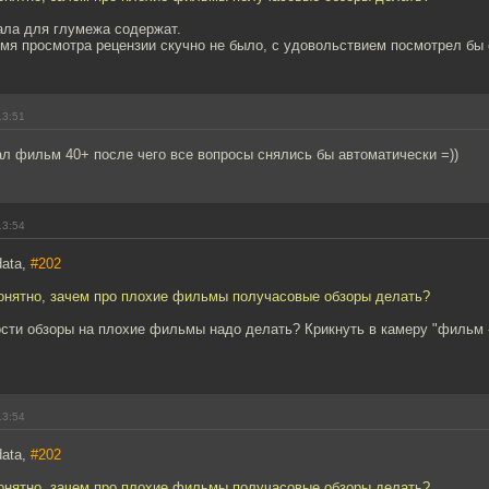
ала для глумежа содержат.
емя просмотра рецензии скучно не было, с удовольствием посмотрел бы
13:51
л фильм 40+ после чего все вопросы снялись бы автоматически =))
13:54
data,
#202
понятно, зачем про плохие фильмы получасовые обзоры делать?
сти обзоры на плохие фильмы надо делать? Крикнуть в камеру "фильм -
13:54
data,
#202
понятно, зачем про плохие фильмы получасовые обзоры делать?