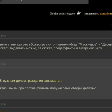
Goblin рекомендует
заказывать
разработ
13:42
ению с тем как это убожество снято - какие-нибудь "Маски-шоу" и "Дерев
Оскар" выдвигать можно, за сюжет, спецэффекты и актерскую игру.
13:48
й, нужным делом гражданин занимается.
нятно, зачем про плохие фильмы получасовые обзоры делать?
13:48