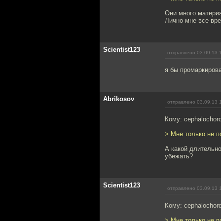
Они много матери
Лично мне все вр
Scientist123
отправлено 03.09.13 
я бы промаркирова
Abrikosov
отправлено 03.09.13 
Кому: cephalochor
> Мне только не 
А какой длительно
убежать?
Scientist123
отправлено 03.09.13 
Кому: cephalochor
> Мне только не 