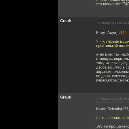
это назывется "МД
Grauk
отправлено 03.09.13 
Кому: Asya,
#149
> Ну, первые мушк
простенькой незам
А по мне, так нао
отношусь нормальн
тому же принципу,
двора etc. Что в 
здравым смыслом и
во двор, суковату
пересмотра сей эк
Grauk
отправлено 03.09.13 
Кому: Scientist123
> это назывется "
Это ты про Бажено