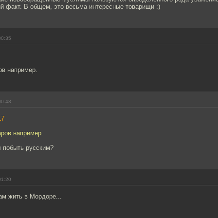
й факт. В общем, это весьма интересные товарищи :)
00:35
ов например.
00:43
17
аров например.
л побыть русским?
01:20
ам жить в Мордоре...