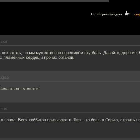
Goblin рекомендует
соз
23:08
с нехватать, но мы мужественно переживём эту боль. Давайте, дорогие, 
х пламенных сердец и прочих органов.
 23:10
илантьев - молоток!
23:10
 я понял. Всех хоббитов призывают в Шир... то бишь в Сирию, строить н