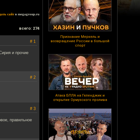
дать сайт
в megagroup.ru
всего: 274
Признание Меркель и
# 1
возвращение России в большой
спорт
Сирия и прочие
# 2
Атака БПЛА на Геленджик и
открытие Ормузского пролива
# 3
овое, правильное