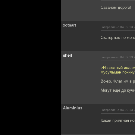
Саваном дорога!
xotnart
отправлено 04.09.13 
Скатертью по жопе
sherl
отправлено 04.09.13 
>Известный ислам
мусульман покину
Во-во. Флаг им в 
Могут ещё до куч
Aluminius
отправлено 04.09.13 
Какая приятная но