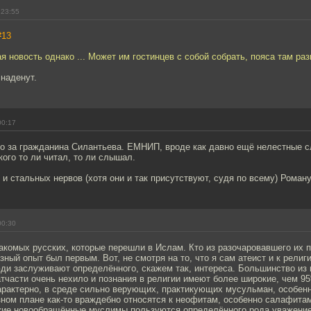
 23:55
#13
я новость однако ... Может им гостинцев с собой собрать, пояса там раз
 наденут.
00:17
о за гражданина Силантьева. ЕМНИП, вроде как давно ещё нелестные сл
кого то ли читал, то ли слышал.
 и стальных нервов (хотя они и так присутствуют, судя по всему) Роману
00:30
акомых русских, которые перешли в Ислам. Кто из разочаровавшего их 
озный опыт был первым. Вот, не смотря на то, что я сам атеист и к рели
ди заслуживают определённого, скажем так, интереса. Большинство из 
тчасти очень нехило и познания в религии имеют более широкие, чем 9
арактерно, в среде сильно верующих, практикующих мусульман, особенн
зном плане как-то враждебно относятся к неофитам, особенно салафитам
ские новообращённые муслимы пользуются определённого рода уважение