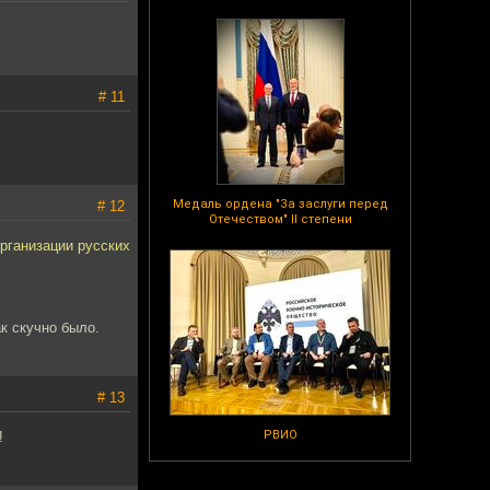
# 11
Медаль ордена "За заслуги перед
# 12
Отечеством" II степени
рганизации русских
к скучно было.
# 13
РВИО
!