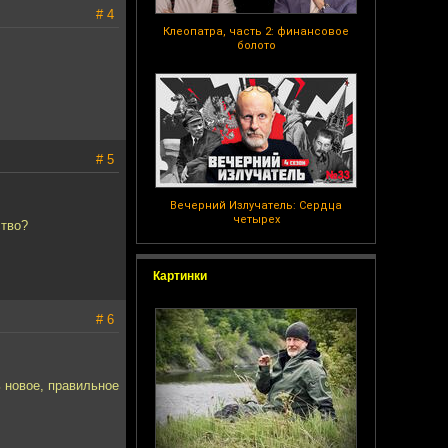
# 4
Клеопатра, часть 2: финансовое
болото
# 5
Вечерний Излучатель: Сердца
четырех
ство?
Картинки
# 6
ь новое, правильное