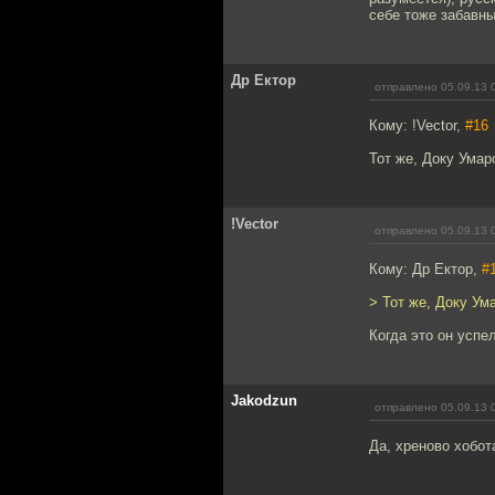
себе тоже забавны
Др Ектор
отправлено 05.09.13 
Кому: !Vector,
#16
Тот же, Доку Умар
!Vector
отправлено 05.09.13 
Кому: Др Ектор,
#
> Тот же, Доку Ум
Когда это он успе
Jakodzun
отправлено 05.09.13 
Да, хреново хобот