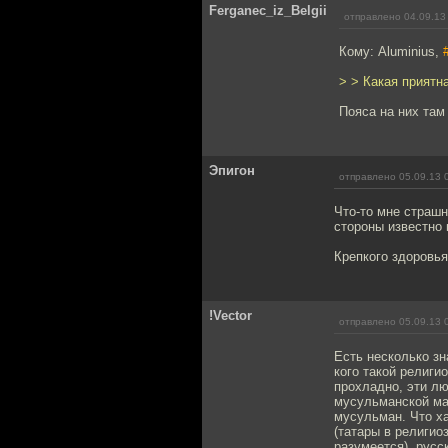
Ferganec_iz_Belgii
отправлено 04.09.13
Кому: Aluminius,
> > Какая приятна
Пояса на них там
Эпигон
отправлено 05.09.13 
Что-то мне страшн
стороны известно 
Крепкого здоровья
!Vector
отправлено 05.09.13 
Есть несколько зн
кого такой религи
прохладно, эти лю
мусульманской ма
мусульман. Что х
(татары в религио
разумеется), рус