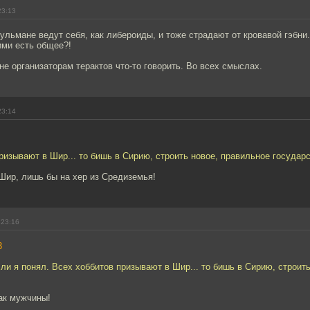
23:13
сульмане ведут себя, как либероиды, и тоже страдают от кровавой гэбни.
ми есть общее?!
 не организаторам терактов что-то говорить. Во всех смыслах.
23:14
ризывают в Шир... то бишь в Сирию, строить новое, правильное государ
Шир, лишь бы на хер из Средиземья!
 23:16
3
 ли я понял. Всех хоббитов призывают в Шир... то бишь в Сирию, строит
как мужчины!