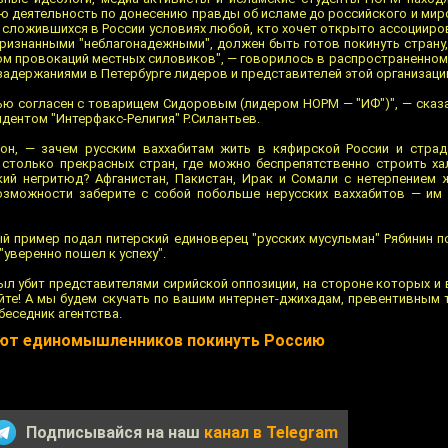
ю деятельность по донесению правды об исламе до российского и мир
 сложившихся в России условиях любой, кто хочет открыто ассоцииро
признанными "неблагонадежными", должен быть готов покинуть страну,
том провокаций местных силовиков", — говорилось в распространенном
адержаниями в Петербурге лидеров и представителей этой организаци
стью согласен с товарищем Сидоровым (лидером НОРМ — "ИФ")", — сказ
ндентом "Интерфакс-Религия" Р.Силантьев.
он, — зачем русским ваххабитам жить в кяфирской России и страд
е столько прекрасных стран, где можно беспрепятственно строить ха
й негритюд? Афганистан, Пакистан, Ирак и Сомали с нетерпением ж
возможности заберите с собой побольше нерусских ваххабитов — им
й пример подал питерский единоверец "русских мусульман" Рябинин по
"уверенно пошел к успеху".
был убит представителями сирийской оппозиции, на стороне которых и 
йте! А мы будем скучать по вашим интернет-джихадам, превентивным 
беседник агентства.
ают единомышленников покинуть Россию
Подписывайся на наш
канал в Telegram