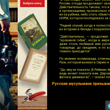
России, откуда продолжают сво
Действительность такова, что в
и организациями, произвольно 
из-за рубежа, либо стать объек
НОРМ, которое последовало за з
"Редкий случай, когда я полно
во вторник в беседе с корреспо
"Действительно, — продолжил 
"кровавой гэбни", когда в мир
даже столь любимый ими русски
товарищи, до свидания, и по 
тяжело приходится".
По мнению исламоведа, отличны
Руси, который выехал в Сирию и 
"Да, ему не повезло (Е.Рябинин 
ведь может повезти вам. Дерза
фитне в джамаатах", — сказал со
Русские мусульмане призыв