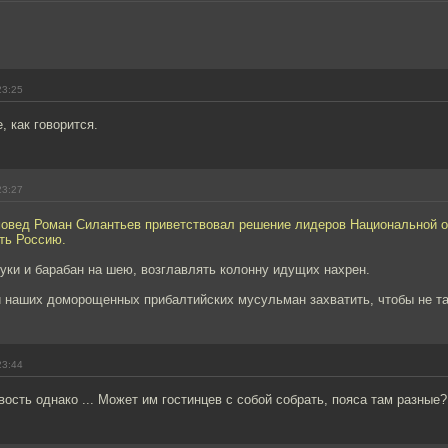
23:25
, как говорится.
23:27
овед Роман Силантьев приветствовал решение лидеров Национальной о
ть Россию.
руки и барабан на шею, возглавлять колонну идущих нахрен.
и наших доморощенных прибалтийских мусульман захватить, чтобы не та
23:44
вость однако ... Может им гостинцев с собой собрать, пояса там разные?