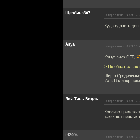
Щербина307
отправлено 04.09.13 
Куда сдавать день
Asya
отправлено 04.09.13 
Кому: Nem OFF,
#
> Не обязательно 
Шир в Средиземье
Их в Валинор при
Лай Тинь Видль
отправлено 04.09.13 
Красиво приложил
таких вот прямых 
id2004
отправлено 04.09.13 