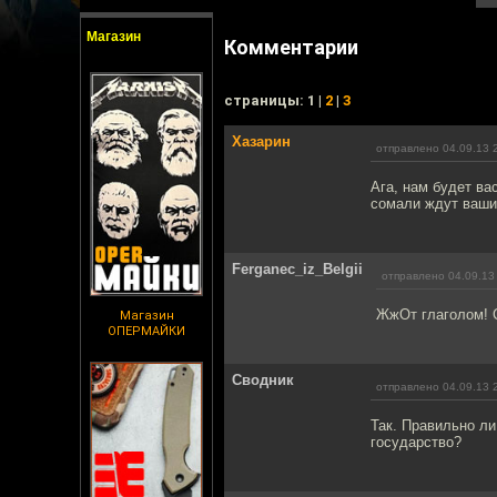
Магазин
Комментарии
cтраницы: 1 |
2
|
3
Хазарин
отправлено 04.09.13 
Ага, нам будет ва
сомали ждут ваши
Ferganec_iz_Belgii
отправлено 04.09.13
ЖжОт глаголом! С
Магазин
ОПЕРМАЙКИ
Сводник
отправлено 04.09.13 
Так. Правильно ли
государство?