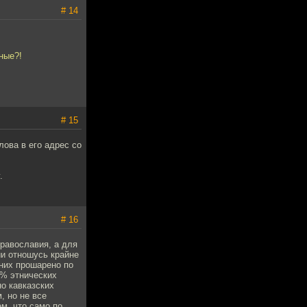
# 14
ные?!
# 15
ова в его адрес со
.
# 16
православия, а для
гии отношусь крайне
них прошарено по
5% этнических
о кавказских
, но не все
м, что само по