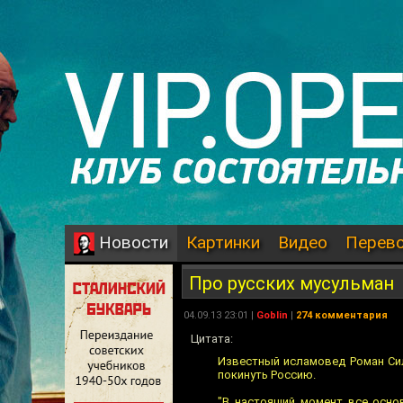
Картинки
Видео
Перев
Новости
Про русских мусульман
04.09.13 23:01 |
Goblin
|
274 комментария
Цитата:
Известный исламовед Роман Си
покинуть Россию.
"В настоящий момент все осно