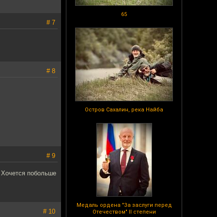
65
# 7
# 8
Остров Сахалин, река Найба
# 9
. Хочется побольше
Медаль ордена "За заслуги перед
# 10
Отечеством" II степени