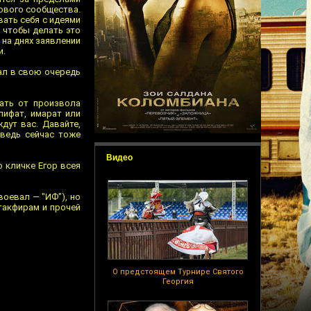
ового сообщества.
вать себя с идеями
 чтобы делать это
 на днях заявлении
и.
ал в свою очередь
ать от произвола
лифат, имарат или
дут вас. Давайте,
 ведь сейчас тоже
Видео
 кличке Егор всея
воевал — "ИФ"), но
такфирам и прочей
О предстоящем Турнире Святого
Георгия