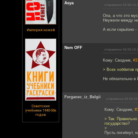
Asya
отправлено 04.09.13 
Опа, а что это му
Неужели между ни
А если серьёзно -
Империя ножей
Nem OFF
отправлено 04.09.13 
Кому: Сводник,
#3
> Всех хоббитов п
Не обязательно в 
Ferganec_iz_Belgii
отправлено 04.09.13
Советские
Кому: Сводник,
#
учебники 1940-50х
годов
> Так. Правильно
государство?
>
Пусть погибнут, 