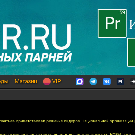
оды
Магазин
VIP
лантьев приветствовал решение лидеров Национальной организации 
вные идеологи, медиа-активисты и исламские студенты НОРМ наход