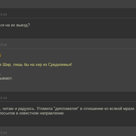
23:16
ги на их выезд?
23:16
5
в Шир, лишь бы на хер из Средиземья!
.
зывают.
23:19
, читаю и радуюсь. Утомила "дипломатия" в отношении ко всякой мрази
посылов в известном направлении.
23:24