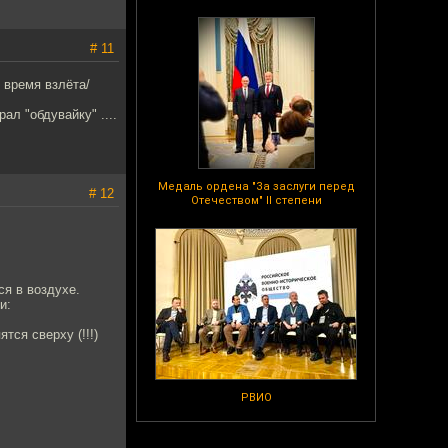
# 11
 время взлёта/
ал "обдувайку" ....
Медаль ордена "За заслуги перед
# 12
Отечеством" II степени
ся в воздухе.
и:
тся сверху (!!!)
:
РВИО