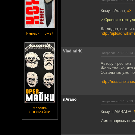
отправлено 17.09.13 
Кому: nArano,
#3
> Сравни с герку
Да ладно, есть и 
http://upload.wik
Империя ножей
VladimirK
отправлено 17.09.13 
Автору - респект!
Жаль только, что 
Остальные уже пор
http://russianplane
nArano
отправлено 17.09.13 
Магазин
Кому: LAMBADA,
ОПЕРМАЙКИ
Имя и впрямь сомн