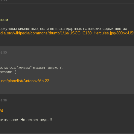
01:55
лесом
геркулесы симпотные, если не в стандартных натовских серых цветах
imedia.org/wikipedia/commons/thumb/1/1e/USCG_C130_Hercules.jpg/800px-U
01:55
осталось "живых" машин только 7.
езали :(
s.net/planelist/Antonov/An-22
01:58
#4
ительное. Но летает ведь!!!