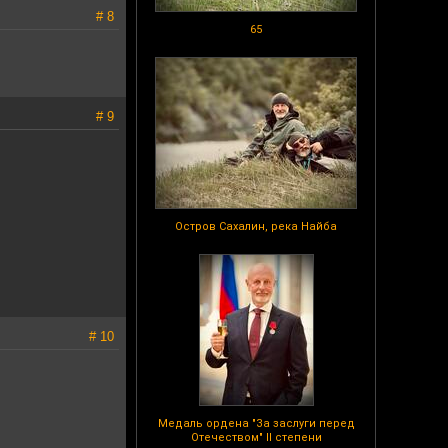
# 8
65
# 9
Остров Сахалин, река Найба
# 10
Медаль ордена "За заслуги перед
Отечеством" II степени