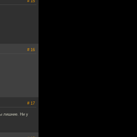
# 15
# 16
# 17
мы лишние. Ни у