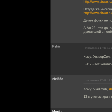
http://www.airwar.ru
Оттуда же многоце
http://www.airwar.ru
Детям фотки не по
А Ан-22 - тот да,
двигателей в полё
Pshir
отправлено 17.09.13 
Кому: УниверСол,
F-117 - вот чемпио
zb485c
отправлено 17.09.13 
Кому: VladimirK,
#
13 с учетом храня
Moritz