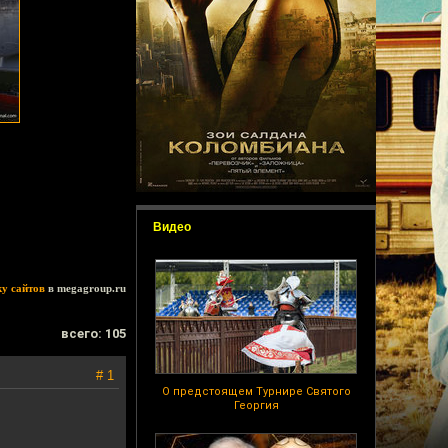
Видео
ку сайтов
в megagroup.ru
всего: 105
# 1
О предстоящем Турнире Святого
Георгия