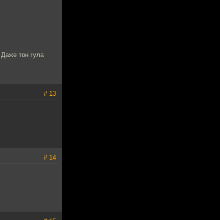
 Даже тон гула
# 13
# 14