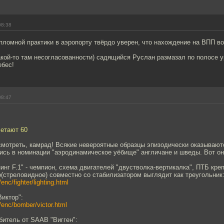
08:38
ломной практики в аэропорту твёрдо уверен, что нахождение на ВПП во
какой-то там несогласованности) садящийся Руслан размазал по полосе ур
ебес!
08:47
летают 60
смотреть, камрад! Всякие невероятные образцы эпизодически оказывают
ись в номинации "аэродинамическое уёбище" англичане и шведы. Вот он
инг F.1" - чемпион, схема двигателей "двустволка-вертикалка", ПТБ крепя
(стреловидное) совместно со стабилизатором выглядит как треугольник
/enc/fighter/lighting.html
иктор":
u/enc/bomber/victor.html
битель от SАAB "Вигген":