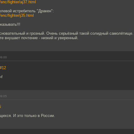
/enc/fighter/aj37.html
левой истребитель "Дракен":
/enc/fighter/j35.html
казывать!!!
 основательный и грозный. Очень серьёзный такой солидный самолётище.
те внушает почтение - низкий и уверенный.
09:00
#12
н!
09:05
6
щихся. И это только в России.