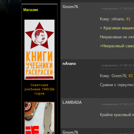
Gnom76
отправлено 17.09.13 
Магазин
Кому: nArano,
#1
> Красивая машин
Некрасивые не лет
>Некрасивый самол
nArano
отправлено 17.09.13 
Кому: Gnom76,
#2
Сравни с геркулес
Советские
учебники 1940-50х
годов
LAMBADA
отправлено 17.09.13 
Крайне красивый 
Gnom76