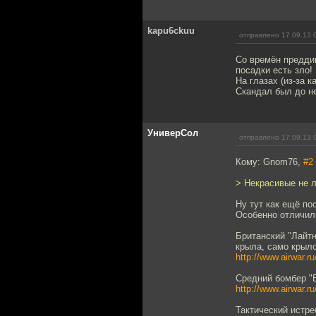
kapu6ckuu
отправлено 17.09.13 
Со времён преддип
посадки есть зло!
На глазах (из-за 
Скандал был до н
УниверСол
отправлено 17.09.13 
Кому: Gnom76,
#2
> Некрасивые не 
Ну тут как ещё по
Особенно отличил
Британский "Лайтн
крыла, само крыло
http://www.airwar.ru
Средний бомбер "В
http://www.airwar.r
Тактический истре