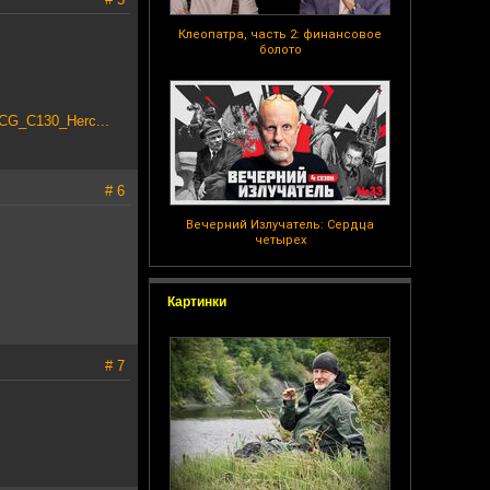
Клеопатра, часть 2: финансовое
болото
SCG_C130_Herc...
# 6
Вечерний Излучатель: Сердца
четырех
Картинки
# 7