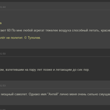
01:44
а
ают 60 По мне любой агрегат тяжелее воздуха способный летать, краси
ёт не полетит. © Туполев.
01:50
ом, взлетевшим на пару лет позже и летающим до сих пор.
01:53
и мощный самолет. Однако имя "Антей" лично меня очень сильно смущае