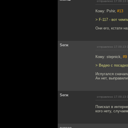
отправлено 17.09.13 
Кому: Pshir,
#13
> F-117 - вот чемп
Они его, кстати н
Serж
отправлено 17.09.13 
Кому: stepnick,
#9
> Ведео с посадко
Испугался сначала
Ан нет, выправили
Serж
отправлено 17.09.13 
Поискал в интерне
кого нету, случае
parseo