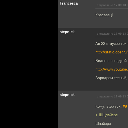
Francesca
отправлено 17.09.13 
Красавец!
stepnick
отправлено 17.09.13 
Ан-22 в музее те
http://static.oper.r
Ведео с посадкой 
http://www.youtu
Аэродром тесный, 
stepnick
отправлено 17.09.13 
Кому: stepnick,
#9
> ШЩпайере
Шпайере