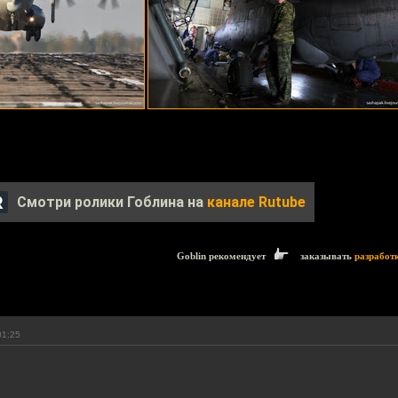
Смотри ролики Гоблина на
канале Rutube
Goblin рекомендует
заказывать
разработ
01:25