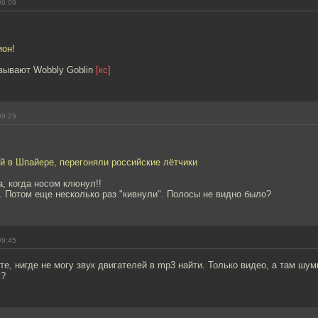
09:09
ион!
азывают Wobbly Goblin
[кс]
09:29
й в Шпайере, перегоняли российские лётчики
, когда носом клюнул!!
. Потом еще несколько раз "кивнули". Полосы не видно было?
09:45
те, нигде не могу звук двигателей в mp3 найти. Только видео, а там шу
м?