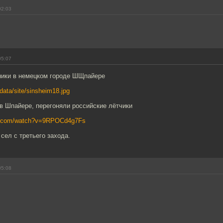
02:03
05:07
хники в немецком городе ШЩпайере
u/data/site/sinsheim18.jpg
в Шпайере, перегоняли российские лётчики
be.com/watch?v=9RPOCd4g7Fs
сел с третьего захода.
05:08