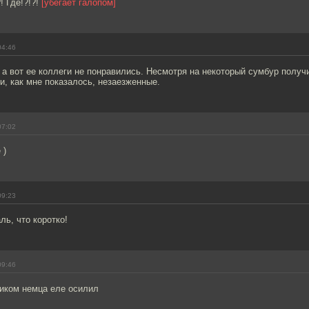
 Где!?!?!
[убегает галопом]
04:46
а вот ее коллеги не понравились. Несмотря на некоторый сумбур получ
, как мне показалось, незаезженные.
07:02
 )
09:23
ь, что коротко!
09:46
иком немца еле осилил