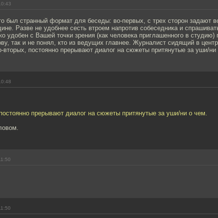
10:43
то был странный формат для беседы: во-первых, с трех сторон задают в
ине. Разве не удобнее сесть втроем напротив собеседника и спрашиват
о удобен с Вашей точки зрения (как человека приглашенного в студию)
ову, так и не понял, кто из ведущих главнее. Журналист сидящий в центр
-вторых, постоянно прерывают диалог на сюжеты притянутые за уши/ни 
10:48
 постоянно прерывают диалог на сюжеты притянутые за уши/ни о чем.
ловом.
11:50
11:50