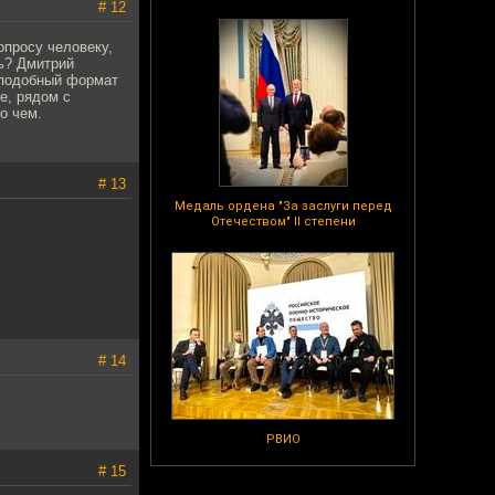
# 12
опросу человеку,
ь? Дмитрий
 подобный формат
е, рядом с
о чем.
# 13
Медаль ордена "За заслуги перед
Отечеством" II степени
# 14
РВИО
# 15