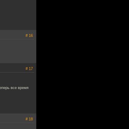
# 16
# 17
теперь все время
# 18