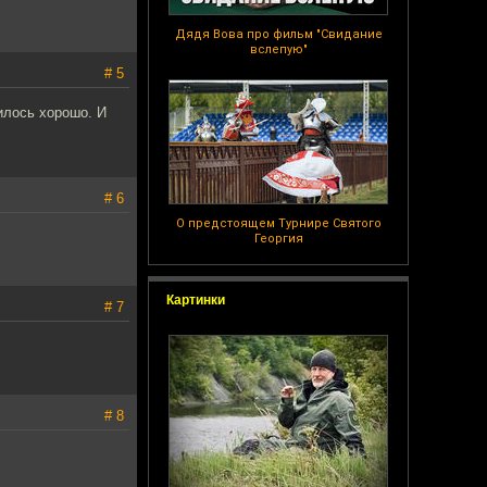
Дядя Вова про фильм "Свидание
вслепую"
# 5
илось хорошо. И
# 6
О предстоящем Турнире Святого
Георгия
Картинки
# 7
# 8