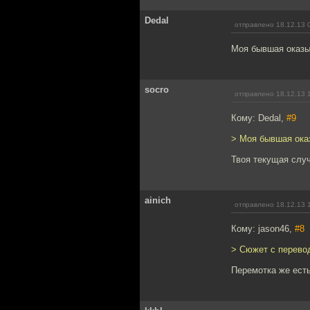
Dedal
отправлено 18.12.13 
Моя бывшая оказыв
socro
отправлено 18.12.13 
Кому: Dedal,
#9
> Моя бывшая оказ
Твоя текущая случ
ainich
отправлено 18.12.13 
Кому: jason46,
#8
> Сюжет с перево
Перемотка же есть