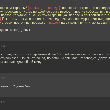
 это был странный
[формат для беседы]
: во-первых, с трех сторон зада
у посередине. Разве не удобнее сесть втроем напротив собеседника и
насколько удобен с Вашей точки зрения (как человека приглашенного в
]
Я, к слову, так и не понял, кто из ведущих главнее. Журналист сидящи
о-вторых, постоянно прерывают
[ диалог]
на сюжеты притянутые за уши/ни
бще-то, беседа двоих.
14:08
кстати, как момент с дротиком было бы наиболее корректно перевести?
 ступор ввел. Понять то понял, но если бы пришлось переводить другу, 
ы монолог длиной в 5 минут.
14:44
 века..." Удавил бы)
15:04