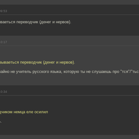
09:53
аеться переводчик (денег и нервов).
10:17
ываеться переводчик (денег и нервов).
айно не учитель русского языка, которую ты не слушаешь про "тся"/"тьс
10:34
дчиком немца еле осилил
.