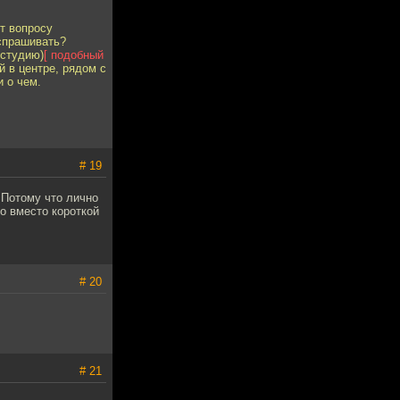
ют вопросу
 спрашивать?
 студию)
[ подобный
й в центре, рядом с
 о чем.
# 19
 Потому что лично
то вместо короткой
# 20
# 21