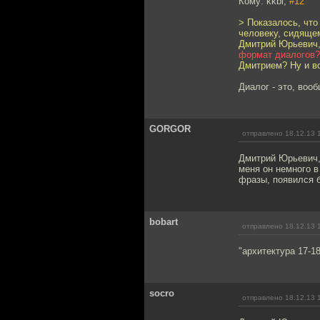
Кому: kkbl,
#12
> Показалось, что
человеку, сидящем
Дмитрий Юрьевич, 
формат диалогов?
Дмитрием? Ну и в
Диалог - это, воо
GORGOR
отправлено 18.12.13 
Дмитрий Юрьевич, 
меня он немного в
фразы, появился б
bobart
отправлено 18.12.13 
"архитектура 17-18
socro
отправлено 18.12.13 