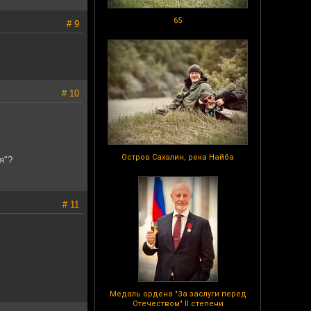
65
# 9
# 10
Остров Сахалин, река Найба
я"?
# 11
Медаль ордена "За заслуги перед
Отечеством" II степени