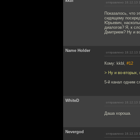
kkbl
отправлено 18.12.13 
Показалось, что э
сидящему посеред
Юрьевич, наскольк
диалогов? Я, к сл
Дмитрием? Ну и во
Name Holder
отправлено 18.12.13 
Кому: kkbl,
#12
> Ну и во-вторых,
5-й канал одним с
WhiteD
отправлено 18.12.13 
Даша хороша.
Nevergod
отправлено 18.12.13 