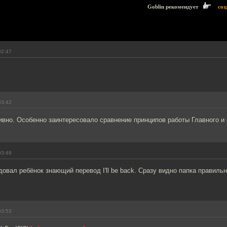
Goblin рекомендует
соз
02:47
03:42
вно. Особенно заинтересовало сравнение принципов работы Главного и
03:49
довал ребёнок знающий перевод I'll be back. Сразу видно папка правил
03:53