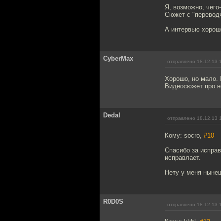
Я, возможно, чего
Сюжет с "переводч
А интервью хорош
CyberMax
отправлено 18.12.13 
Хорошо, но мало.
Видеосюжет про не
Dedal
отправлено 18.12.13 
Кому: socro,
#10
Спасибо за исправ
исправлает.
Нету у меня нынеш
R0D0S
отправлено 18.12.13 