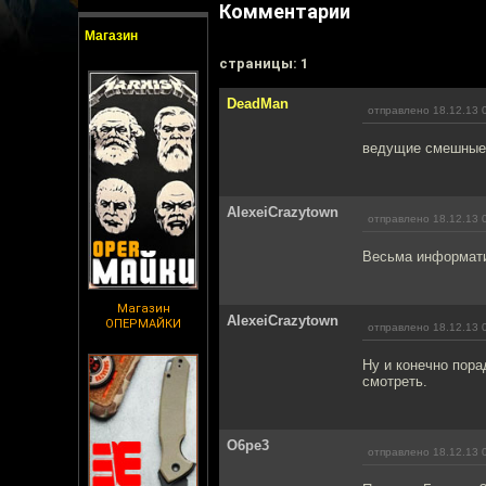
Комментарии
Магазин
cтраницы: 1
DeadMan
отправлено 18.12.13 
ведущие смешные
AlexeiCrazytown
отправлено 18.12.13 
Весьма информати
Магазин
AlexeiCrazytown
ОПЕРМАЙКИ
отправлено 18.12.13 
Ну и конечно пора
смотреть.
O6pe3
отправлено 18.12.13 