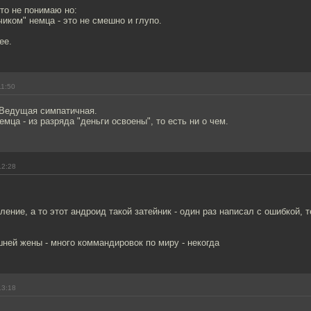
-то не понимаю но:
иком" немца - это не смешно и глупо.
ее.
11:50
 Ведущая симпатичная.
мца - из разряда "деньги освоены", то есть ни о чем.
12:28
ление, а то этот андроид такой затейник - один раз написал с ошибкой, 
ней жены - много коммандировок по миру - некогда
13:18