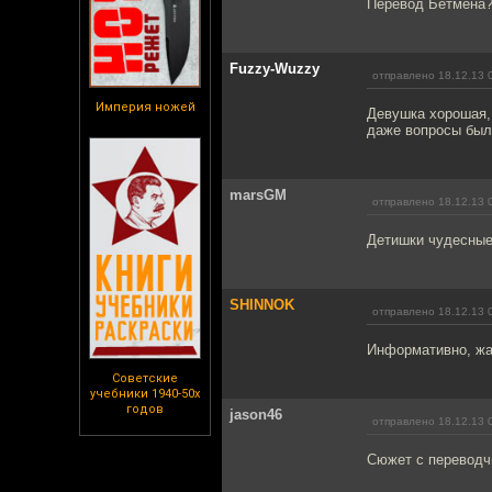
Перевод Бетмена?!
Fuzzy-Wuzzy
отправлено 18.12.13 
Империя ножей
Девушка хорошая, 
даже вопросы были
marsGM
отправлено 18.12.13 
Детишки чудесные
SHINNOK
отправлено 18.12.13 
Информативно, жал
Советские
учебники 1940-50х
годов
jason46
отправлено 18.12.13 
Сюжет с переводч