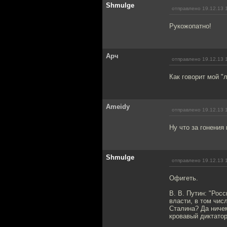
Shmulge
отправлено 19.12.13 
Рукожопатно!
Арч
отправлено 19.12.13 
Как говорит мой "
Ameidy
отправлено 19.12.13 
Ну что за гонения
Shmulge
отправлено 19.12.13 
Офигеть.
В. В. Путин: "Рос
власти, в том чис
Сталина? Да ничем
кровавый диктатор