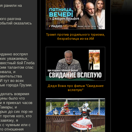
я ранили на
ого разгона
событий оказались
Трамп против родильного туризма,
безработица из-за ИИ
жиданно воспрял
аких уважаемых,
звестный бой Глеба
воим талантом спас
нвала, и
авительства
И тут во всех
ые города Грузии.
Дядя Вова про фильм "Свидание
вслепую"
сделать вовремя
щины было что
и я приехал часов
Тамары, и
рых до сих пор не
 против кого, кто
завязку, я
к с чумным или с
го отношения