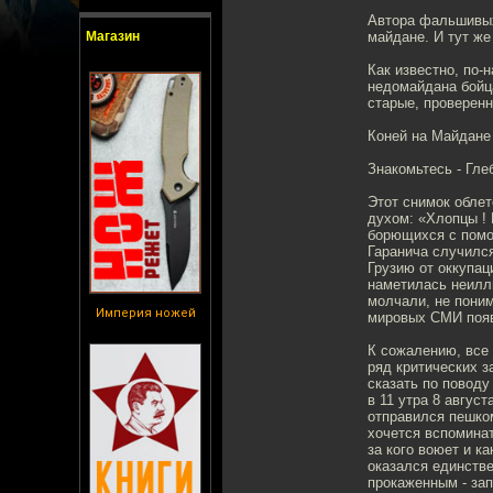
Автора фальшивых
Магазин
майдане. И тут же
Как известно, по-
недомайдана бойца
старые, проверен
Коней на Майдане
Знакомьтесь - Гле
Этот снимок обле
духом: «Хлопцы ! 
борющихся с помо
Гаранича случился
Грузию от оккупац
наметилась неилл
молчали, не поним
Империя ножей
мировых СМИ появ
К сожалению, все 
ряд критических 
сказать по поводу
в 11 утра 8 авгус
отправился пешком
хочется вспоминат
за кого воюет и к
оказался единств
прокаженным - зап