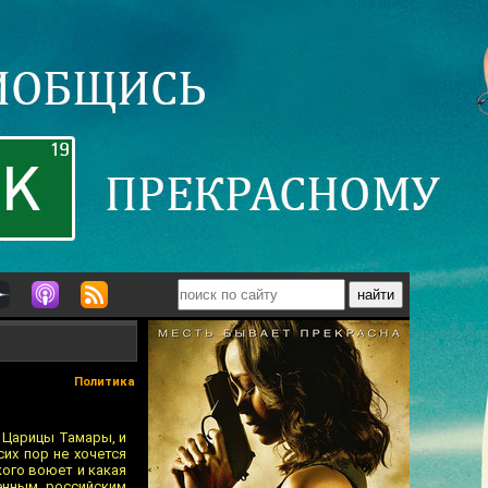
Политика
е Царицы Тамары, и
их пор не хочется
кого воюет и какая
венным российским