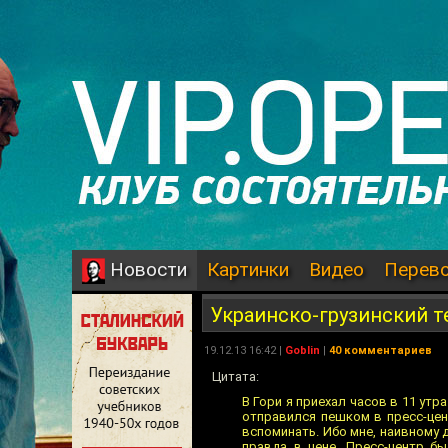
Картинки
Видео
Перев
Новости
Украинско-грузинский 
19.12.13 16:42 |
Goblin
|
40 комментариев
Цитата:
В Гори я приехал часов в 11 утр
отправился пешком в пресс-цен
вспоминать. Ибо мне, наивному д
правда в цене. Пресс-центр б