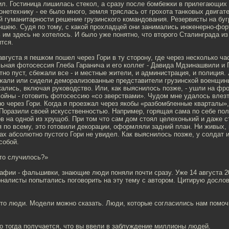
ил. Гостиница лишилась стекол, а сразу после бомбежки в прилегающих
онетехнику - ее было много, земля тряслась от грохота танковых двигат
й гуманитарности решение грузинского командования. Резервисты на буг
аншею. Судя по тому, с какой прохладцей они занимались инженерно-ф
 им здесь не хотелось. И было уже понятно, что второго Сталинграда из
тся.
августа я пешком пошел через Гори в ту сторону, где через несколько ч
ьная фотосессия Глеба Гаранича и его коллег - Давида Мдзинашвили и 
но пуст, сбежали все - и местные жители, и администрация, и полиция. 
жали или сидели деморализованные представители грузинской военщин
жались, включая руководство. Или, как выяснилось позже, - ушли на фр
ойны - готовить фотосессию «со зверствами». Чудом мне удалось влез
 через Гори. Когда я проезжал через якобы «разбомбленные кварталы»
 Поразили своей искусственностью. Например, горящая сама по себе по
в на одной из хрущоб. При том что сам дом стоял целехонький и даже с
 по всему, это готовили декорации, оформляли задний план. Ни живых, 
ах абсолютно пустого Гори не увидел. Как выяснилось позже, у солдат
собой.
что случилось?»
рафии - фальшивки, знающие люди поняли почти сразу. Уже 14 августа 2
налисты попытались поговорить на эту тему с автором. Цитирую дослов
осто люди. Модели можно сказать. Люди, которые согласились нам помоч
Но тогда получается, что вы ввели в заблуждение миллионы людей.