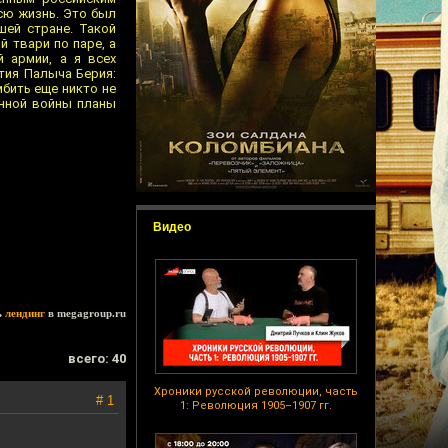
сю жизнь. Это был
шей стране. Такой
й твари по паре, а
 армии, а я всех
тия Палыча Берия:
мбить еще никто не
онной войны планы
Видео
ь
лендинг
в megagroup.ru
всего: 40
Хроники русской революции, часть
# 1
1: Революция 1905–1907 гг.