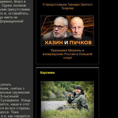
римент, благо в
О предстоящем Турнире Святого
ь. Одних поляков
Георгия
воим присутствием.
о ж, оставайтесь,
ще никто не
информационной
Признание Меркель и
возвращение России в большой
спорт
Картинки
 уехать
мошек, снятых с
иальные грузинские
15-тысячной
ы Сухишвили. Улица
еется, наши в этот
ься во все стороны.
шоссе. Тоже
и я, как говорится,