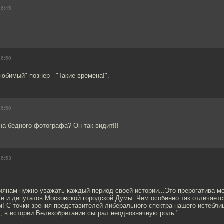
16:45
16:50
любимый" познер - "Такие времена!".
16:50
 на бедного фотографа? Он так видит!!!
16:53
сиянам нужно уважать каждый период своей истории...Это прерогатива м
ле и депутатов Московской городской Думы. Чем особенно так отличает
! С точки зрения представителей либерального спектра нашего истебли
, в истории Великобритании сыграл неоднозначную роль."