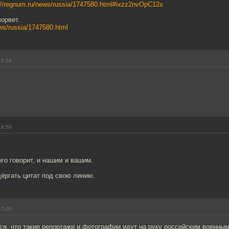
://regnum.ru/news/russia/1747580.html#ixzz2nvOpC12s
зорвет.
ews/russia/1747580.html
16:54
16:59
его говорит, и нашим и вашим.
ёргать цитат под свою линию.
17:00
я, что такие репортажи и фотографии идут на руку российским военным