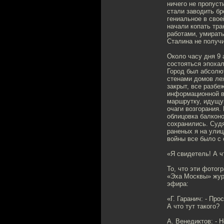
ничего не пропуст
стали заводить бр
гениальное в свое
начали копать тр
работами, умирать
Сталина не получи
Около часу дня 9 
состояться эпохал
Город был абсолют
стенами домов ле
закрыт, все разбе
информационной в
маршрутку, идущую
очаги возгорания.
облицовка балконо
сохранились. Судя
раненых я на улиц
войны все было с 
«Я свидетель! А 
То, что эти фотог
«Эха Москвы» жур
эфира:
«Г. Гаранич: - Пр
А что тут такого?
А. Венедиктов: - 