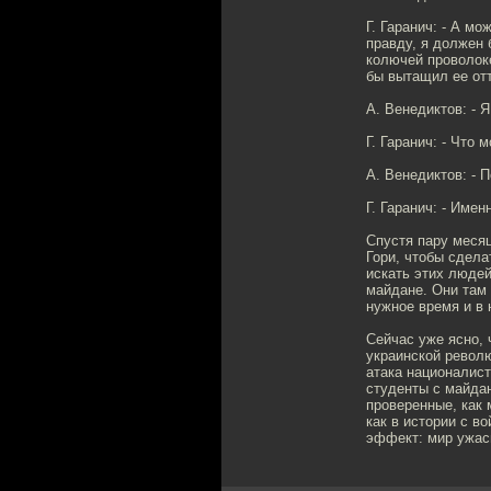
Г. Гаранич: - А мо
правду, я должен 
колючей проволоке
бы вытащил ее от
А. Венедиктов: - 
Г. Гаранич: - Что
А. Венедиктов: - 
Г. Гаранич: - Име
Спустя пару месяц
Гори, чтобы сдел
искать этих людей
майдане. Они там 
нужное время и в 
Сейчас уже ясно, 
украинской револю
атака националист
студенты с майдан
проверенные, как
как в истории с в
эффект: мир ужасн