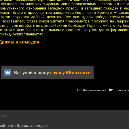
 общались со мной как с чумным или с прокаженным — запомнил на в
езамутненного отношения западной прессы и западных граждан к на
мент, благо в пресс-центре западников было, как в Ковчеге, — каждо
ляков случился добрый десяток. Все они ждали победы грузинской
 Понравилась фраза руководителя пресс-центра, похожего на Лаврен
сте с нами погибать под российскими бомбами». Гори, на минуточку, бо
и в этой войне было под большим вопросом. Но у солдат информаци
командирских планшетах.
 Драмы и комедии
Вступай в нашу
группу ВКонтакте
Goblin рекомендует
заказат
16:43
кий театр Драмы и комедии