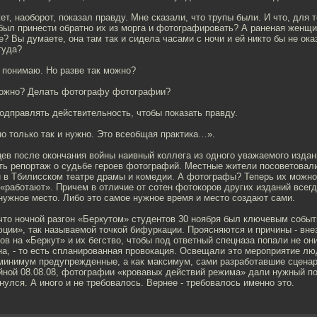
жет, наоборот, показал правду. Мне сказали, что трупы были. И что, для 
был принести обратно их из морга и фотографировать? А раненая женщин
? Вы думаете, она там так и сидела часами с ночи и ей никто бы не ок
туда?
Я понимаю. Но разве так можно?
 можно? Делать фотографу фотографии?
Подправлять действительность, чтобы показать правду.
нно только так и нужно. Это всеобщая практика…».
ев после окончания войны наивный коллега из одного уважаемого издан
ать репортаж о судьбе героев фотографий. Местные жители посоветовал
 в Тбилисском театре драмы и комедии. А фотографы? Теперь их можно 
«работают». Причем в отличие от сотен фотокоров других изданий всег
нужное место. Либо это самое нужное время и место создают сами.
что ночной разгон «Беркутом» студентов 30 ноября был ключевым собы
ции», так называемой точкой бифуркации. Проясняются и причины - вне
ов на «Беркут» и их бегство, чтобы под ответный спецназа попали не они
а, - то есть спланированная провокация. Освещали это мероприятие л
 минимум предупрежденные, а как максимум, сами разработавшие сценар
ойной 08.08.08, фотографии «кровавых действий режима» дали нужный п
улся. А иного и не требовалось. Вернее - требовалось именно это.