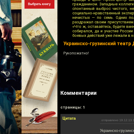
гражданином. Западные коллеги
спонтанный выброс чистого, н
социально-нравственный экспери
нечистых — по семь. Одних по
раздражал своим присутствием.
«Что ж, оставайтесь, будете вме
собирался, да и участие Росси
боевых действий уже лежали в 
Украинско-грузинский театр
Рукопожатно!
Комментарии
cтраницы: 1
Цитата
отправлено 19.12.13 
Украинско-грузинс