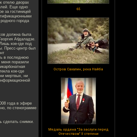
 к отелю дворах
елей. Еще одно
65
ре за гостиницей
ортификационными
 родного города
асов должна была
Георгия Абдаладзе.
Лишь кое-где под
ы. Пресс-центр был
онт
ть в последнюю
, меня поразили
ликарбонатная
Остров Сахалин, река Найба
текла кое-где
ни мертвых, ни
 информационной
008 года в эфире
но, по стенограмме
ь сделать снимки.
Медаль ордена "За заслуги перед
Отечеством" II степени