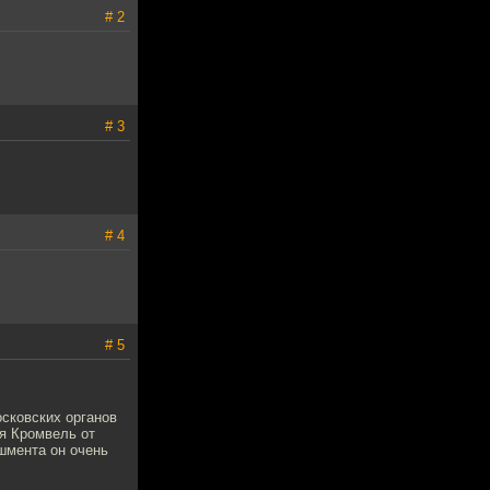
# 2
# 3
# 4
# 5
осковских органов
ся Кромвель от
шмента он очень