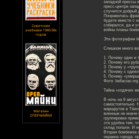
западной прессы и
пресс-центре запа
случился добрый д
Понравилась фраза
будете вместе с н
собирался, да и у
Советские
войны планы боев
учебники 1940-50х
годов
Эти фотографии б
Слишком много во
1. Почему один и 
2. Почему его руб
3. Почему у «труп
4. Почему с одея
5. Почему «умерши
Фото: bellaciao.org
Тайна «ходячих м
В ночь на 9 авгус
самостоятельно. Н
маршрутов в Тбили
Магазин
военные не иначе 
ОПЕРМАЙКИ
группировки прямо
эта удобна тем, ч
склад попали. И н
Вторая бомбежка с
окраина города, п