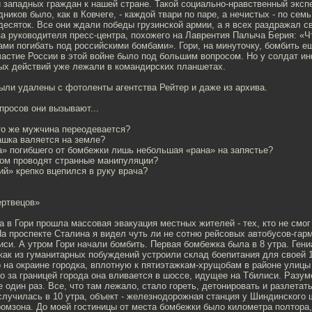
 западных граждан к нашей стране. Такой социально-нравственный экспе
дников было, как в Ковчеге, - каждой твари по паре, а нечистых - по сем
есяток. Все они ждали победы грузинской армии, а я всех раздражал с
 руководителя пресс-центра, похожего на Лаврентия Палыча Берия: «Чт
ами погибать под российскими бомбами». Гори, на минуточку, бомбить е
частие России в этой войне было под большим вопросом. Но у солдат 
ых действий уже лежали в командирских планшетах.
ыли удалены с фотоленты агентства Рейтер и даже из архива.
просов они вызывают...
то же мужчина переодевается?
ашка валяется на земле?
а» погибшего от бомбежки лишь небольшая «рана» на запястье?
лом проводят странные манипуляции?
й» крепко вцепился в руку врача?
ертвецов»
та в Гори прошла массовая эвакуация местных жителей - тех, кто не смог
а проспекте Сталина я видел чуть ли не сотню рейсовых автобусов-гар
си. А утром Гори начали бомбить. Первая бомбежка была в 8 утра. Ген
как из гуманитарных побуждений устроили склад боепитания для своей 
 на окраине городка, вплотную к пятиэтажкам-хрущобам в районе улиц
то за границей города она вливается в шоссе, идущее на Тбилиси. Разум
е один раз. Все, что там лежало, стало гореть, детонировать и разлетат
лучилась в 10 утра, объект - железнодорожная станция у Шиндинского 
ромзона. До моей гостиницы от места бомбежки было километра полтора, 