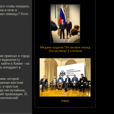
того чтобы показать
а в огне и
азал помощь? Хотя
Медаль ордена "За заслуги перед
Отечеством" II степени
ия приехал в город
и журналисту
найти в Киеве - на
да попадают в
тием «второй
запная жесткая
, а простые
юди неслучайные,
ий провокации. И,
олитический
РВИО