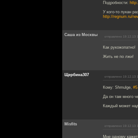
Подробности:
http
У кого-то пукан ра
http://regnum.ru/n
Саша из Москвы
отправлено 19.12.13 
Как рукожопатно!
Жить не по лжи!
Щербина307
отправлено 19.12.13 
Кому: Shmulge,
#5
Да он там много ч
Каждый может над
Misfits
отправлено 19.12.13 
Мне одному кажетс