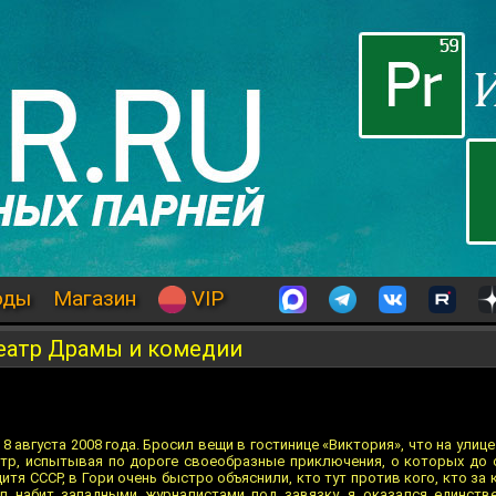
оды
Магазин
VIP
театр Драмы и комедии
а 8 августа 2008 года. Бросил вещи в гостинице «Виктория», что на улиц
тр, испытывая по дороге своеобразные приключения, о которых до с
итя СССР, в Гори очень быстро объяснили, кто тут против кого, кто за 
ыл набит западными журналистами под завязку, я оказался единст