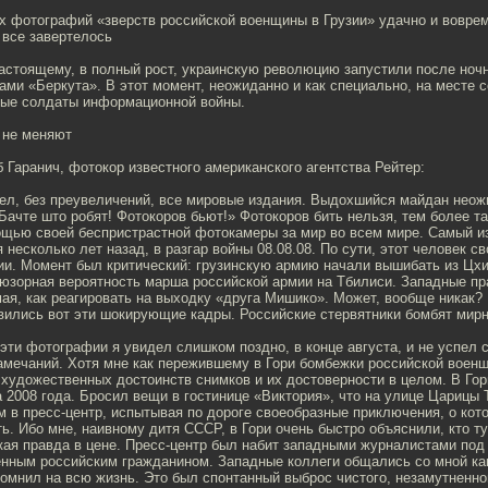
 фотографий «зверств российской военщины в Грузии» удачно и воврем
 все завертелось
настоящему, в полный рост, украинскую революцию запустили после ночн
ми «Беркута». В этот момент, неожиданно и как специально, на месте 
ные солдаты информационной войны.
 не меняют
б Гаранич, фотокор известного американского агентства Рейтер:
тел, без преувеличений, все мировые издания. Выдохшийся майдан нео
Бачте што робят! Фотокоров бьют!» Фотокоров бить нельзя, тем более т
щью своей беспристрастной фотокамеры за мир во всем мире. Самый и
 несколько лет назад, в разгар войны 08.08.08. По сути, этот человек с
ии. Момент был критический: грузинскую армию начали вышибать из Цхи
юзорная вероятность марша российской армии на Тбилиси. Западные пр
ая, как реагировать на выходку «друга Мишико». Может, вообще никак? 
ились вот эти шокирующие кадры. Российские стервятники бомбят мирн
эти фотографии я увидел слишком поздно, в конце августа, и не успел 
замечаний. Хотя мне как пережившему в Гори бомбежки российской воен
 художественных достоинств cнимков и их достоверности в целом. В Гор
та 2008 года. Бросил вещи в гостинице «Виктория», что на улице Царицы 
 в пресс-центр, испытывая по дороге своеобразные приключения, о кото
ь. Ибо мне, наивному дитя СССР, в Гори очень быстро объяснили, кто тут
акая правда в цене. Пресс-центр был набит западными журналистами под 
енным российским гражданином. Западные коллеги общались со мной ка
омнил на всю жизнь. Это был спонтанный выброс чистого, незамутненно