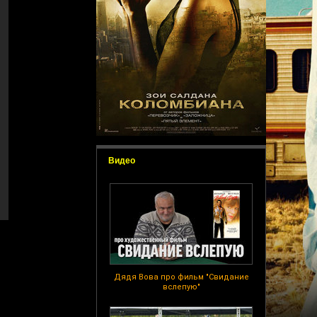
Видео
Дядя Вова про фильм "Свидание
вслепую"