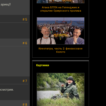
ариец!!
Атака БПЛА на Геленджик и
открытие Ормузского пролива
# 5
# 6
Клеопатра, часть 2: финансовое
болото
Картинки
# 7
осмотрим.
# 8