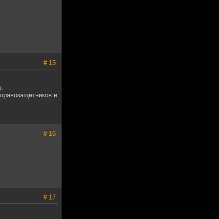
# 15
е.
 правозащитников и
# 16
# 17