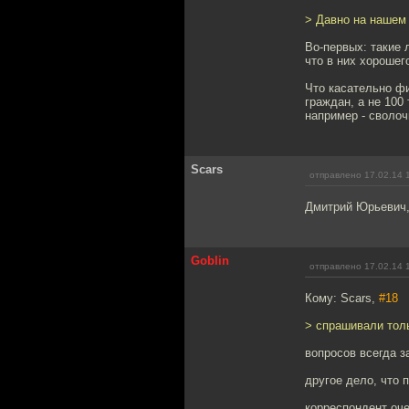
> Давно на нашем 
Во-первых: такие 
что в них хорошег
Что касательно фи
граждан, а не 100
например - сволоч
Scars
отправлено 17.02.14 
Дмитрий Юрьевич,
Goblin
отправлено 17.02.14 
Кому: Scars,
#18
> спрашивали толь
вопросов всегда з
другое дело, что 
корреспондент оч