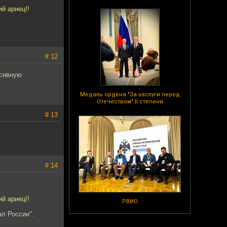
й ариец!!
# 12
ссивную
Медаль ордена "За заслуги перед
Отечеством" II степени
# 13
# 14
й ариец!!
РВИО
ал России".