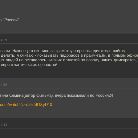
о "России".
14:29
наши. Наконец-то взялись за грамотную пропагандистскую работу.
 делать, я считаю - показывать пидорасов в прайм-тайм, в прямом эфир
ых людей не оставалось никаких иллюзий по поводу наших демократов,
 евроатлантических ценностей.
14:29
тина Семина(автор фильма), вчера показывали по Россия24
be.com/watch?v=q35JdOXyD10
14:33