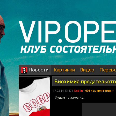
Картинки
Видео
Перев
Новости
Биохимия предательств
17.02.14 13:47 |
Goblin
|
604 комментария
»
Иудам на заметку.