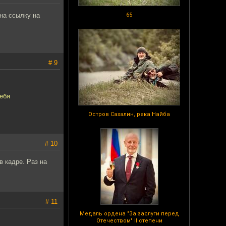
на ссылку на
65
# 9
ебя
Остров Сахалин, река Найба
# 10
 кадре. Раз на
# 11
Медаль ордена "За заслуги перед
Отечеством" II степени