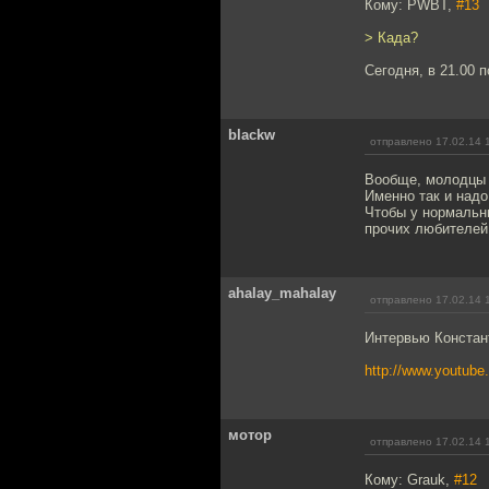
Кому: PWBT,
#13
> Када?
Сегодня, в 21.00 п
blackw
отправлено 17.02.14 
Вообще, молодцы 
Именно так и надо
Чтобы у нормальн
прочих любителей
ahalay_mahalay
отправлено 17.02.14 
Интервью Констан
http://www.youtu
мотор
отправлено 17.02.14 
Кому: Grauk,
#12