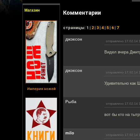
Магазин
Комментарии
cтраницы: 1 |
2
|
3
|
4
|
5
|
6
|
7
джэксон
отправлено 17.02.14 
Видел вчера Дмитр
джэксон
отправлено 17.02.14 
Удивительно как Ш
Империя ножей
Рыбa
отправлено 17.02.14 
вот бы кто на тыт
milo
отправлено 17.02.14 