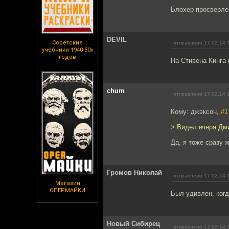
Блохер просверлен
DEVIL
Советские
отправлено 17.02.14 
учебники 1940-50х
годов
На Стивена Кинга
chum
отправлено 17.02.14 
Кому: джэксон,
#1
> Видел вчера Дм
Да, я тоже сразу 
Громов Николай
отправлено 17.02.14 
Магазин
ОПЕРМАЙКИ
Был удивлен, когд
Новый Сибирец
отправлено 17.02.14 