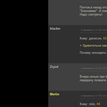
Полчаса назад отс
"Биохимию". А пок
Надо смотреть!
blackw
отправлено 17.02.14 
Кому: джэксон,
#2
> Удивительно как
Почему опозорить?
Ziyod
отправлено 17.02.14 
Вчера ночью при 
передачу позвали 
Merlin
отправлено 17.02.14 
Кому: milo,
#4