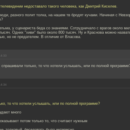
телевидении недоставало такого человека, как Дмитрий Киселев.
люди, разного полит толка, на нашем тв бродят кучами. Начиная с Невзо
о?
льма, у сценариста беда со знаниями. Сотрудничало с врагов около ми
 тысяч. Одних "хиви" было около 800 тысяч. Ну и Краснова можно назват
ью, но не предателем. В отличие от Власова.
14:33
 спрашивали только, то что хотели услышать, или по полной программе
14:34
ко, то что хотели услышать, или по полной программе?
адают много
показывают потом только то, что считают нужным
ень толковый, беседовать было интересно