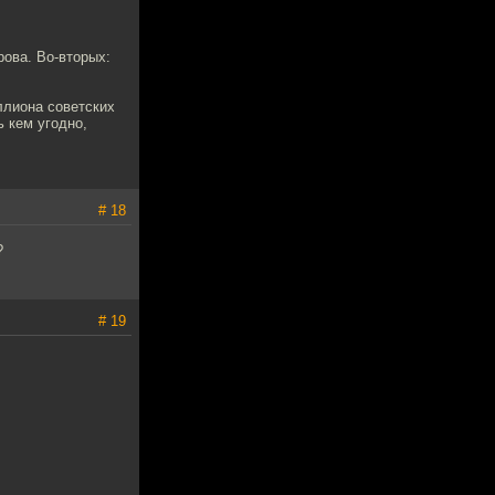
рова. Во-вторых:
ллиона советских
ь кем угодно,
# 18
?
# 19