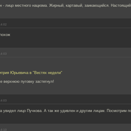
 - лицо местного нацизма. Жирный, картавый, заикающийся. Настоящий 
14:02
 похож
14:03
итрия Юрьевича в "Вестях недели"
же верхнюю пуговку застегнул!
14:03
а увидел лицо Пучкова. А так же удивлен и другим лицам. Посмотрим п
14:10