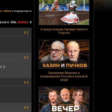
ку сайтов
в megagroup.ru
всего: 604,
Goblin
: 4
О предстоящем Турнире Святого
# 1
Георгия
# 2
я ))
Признание Меркель и
возвращение России в большой
спорт
# 3
# 4