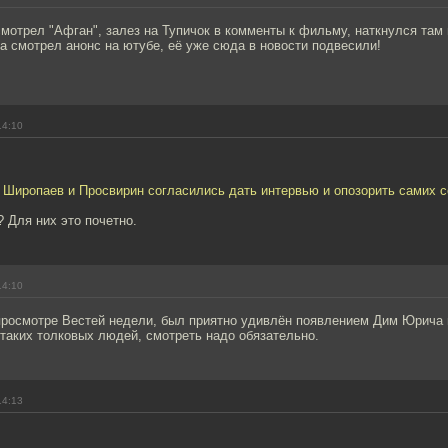
мотрел "Афган", залез на Тупичок в комменты к фильму, наткнулся там 
а смотрел анонс на ютубе, её уже сюда в новости подвесили!
14:10
 Широпаев и Просвирин согласились дать интервью и опозорить самих с
 Для них это почетно.
14:10
просмотре Вестей недели, был приятно удивлён появлением Дим Юрича в
таких толковых людей, смотреть надо обязательно.
14:13