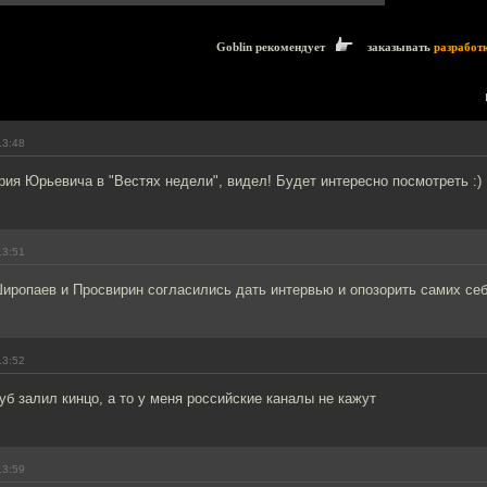
Goblin рекомендует
заказывать
разработ
13:48
ия Юрьевича в "Вестях недели", видел! Будет интересно посмотреть :)
13:51
иропаев и Просвирин согласились дать интервью и опозорить самих себ
13:52
руб залил кинцо, а то у меня российские каналы не кажут
13:59