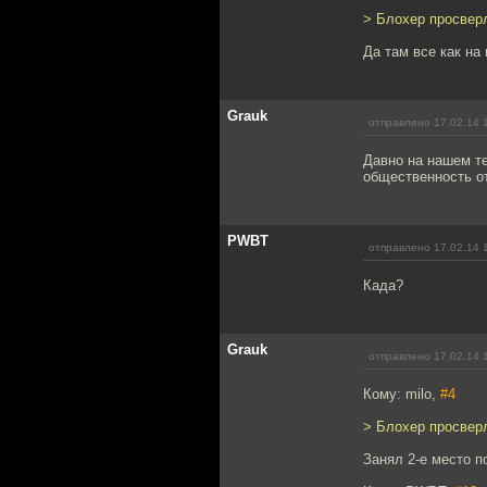
> Блохер просверл
Да там все как на
Grauk
отправлено 17.02.14 
Давно на нашем т
общественность от
PWBT
отправлено 17.02.14 
Када?
Grauk
отправлено 17.02.14 
Кому: milo,
#4
> Блохер просверл
Занял 2-е место п