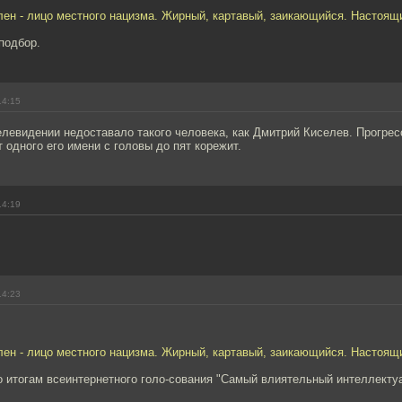
ен - лицо местного нацизма. Жирный, картавый, заикающийся. Настоящи
 подбор.
14:15
елевидении недоставало такого человека, как Дмитрий Киселев. Прогре
 одного его имени с головы до пят корежит.
14:19
14:23
ен - лицо местного нацизма. Жирный, картавый, заикающийся. Настоящи
о итогам всеинтернетного голо-сования "Самый влиятельный интеллекту