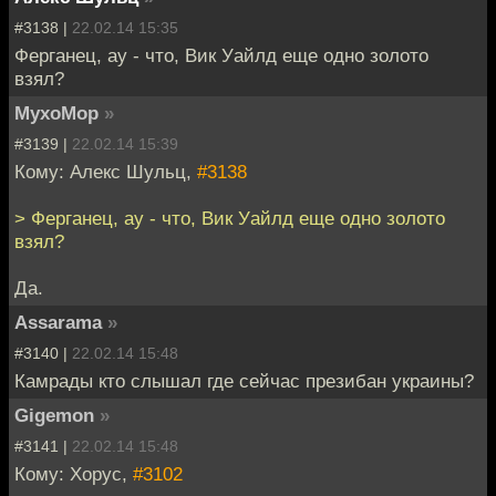
#3138 |
22.02.14 15:35
Ферганец, ау - что, Вик Уайлд еще одно золото
взял?
MyxoMop
»
#3139 |
22.02.14 15:39
Кому: Алекс Шульц,
#3138
> Ферганец, ау - что, Вик Уайлд еще одно золото
взял?
Да.
Assarama
»
#3140 |
22.02.14 15:48
Камрады кто слышал где сейчас презибан украины?
Gigemon
»
#3141 |
22.02.14 15:48
Кому: Xopyc,
#3102