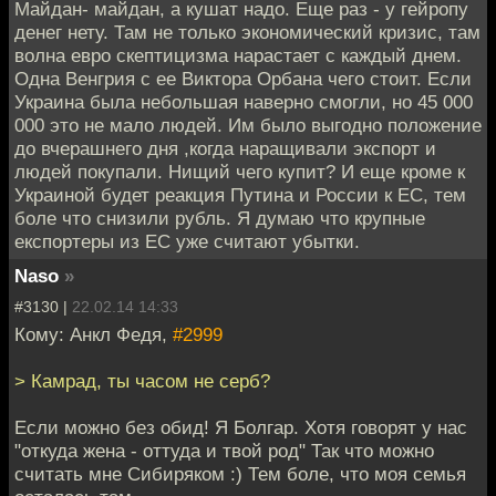
Майдан- майдан, а кушат надо. Еще раз - у гейропу
денег нету. Там не только экономический кризис, там
волна евро скептицизма нарастает с каждый днем.
Одна Венгрия с ее Виктора Орбана чего стоит. Если
Украина была небольшая наверно смогли, но 45 000
000 это не мало людей. Им было выгодно положение
до вчерашнего дня ,когда наращивали экспорт и
людей покупали. Нищий чего купит? И еще кроме к
Украиной будет реакция Путина и России к ЕС, тем
боле что снизили рубль. Я думаю что крупные
експортеры из ЕС уже считают убытки.
Naso
»
#3130 |
22.02.14 14:33
Кому: Анкл Федя,
#2999
> Камрад, ты часом не серб?
Если можно без обид! Я Болгар. Хотя говорят у нас
"откуда жена - оттуда и твой род" Так что можно
считать мне Сибиряком :) Тем боле, что моя семья