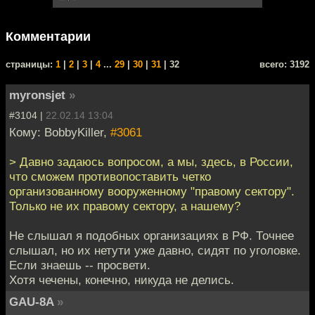
Комментарии
cтраницы:
1
|
2
|
3
|
4
...
29
|
30
|
31
| 32
всего: 3192
myronsjet
»
#3104 |
22.02.14 13:04
Кому: BobbyKiller,
#3061
> Давно задаюсь вопросом, а мы, здесь, в России,
что сможем противопоставить четко
организованному вооруженному "правому сектору".
Только не их правому сектору, а нашему?
Не слышал я подобных организациях в РФ. Точнее
слышал, но их нетути уже давно, сидят по уголовке.
Если знаешь -- просвети.
Хотя чечены, конечно, никуда не делись.
GAU-8A
»