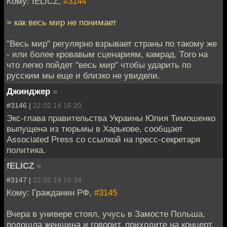
Кому: fELICZ,
#3144
> как весь мир не понимает
"Весь мир" регулярно взрывает страны по такому же
- или более кровавым сценариям, камрад. Того на
что легко пойдет "весь мир" чтобы ударить по
русским мы еще и близко не увидели.
Джинджер
»
#3146 |
22.02.14 16:20
Экс-глава правительства Украины Юлия Тимошенко
выпущена из тюрьмы в Харькове, сообщает
Associated Press со ссылкой на пресс-секретаря
политика.
fELICZ
»
#3147 |
22.02.14 16:34
Кому: Гражданин РФ,
#3145
Вчера в универе стоял, учусь в Замосте Польша,
подошла женщина и говорит, приходите на концерт,