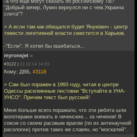
-а что еще могут сказать по российскому ТВ?
"Добрый вечер, Лукин вернулся ни с чем,Украина
слита"?
> А если там как обещался будет Янукович - центр
тяжести легитимной власти сместится в Харьков.
-"Если". Я хотел бы ошибаться...
myronsjet
»
#3122 |
22.02.14 14:03
Кому: ДВБ,
#3118
> Сам был поражен в 1993 году, читая в центре
Одессы расклеенные листовки "Вступайте в УНА-
УНСО". Причем текст был русский!
Меня больше всего поражало, что эти ребята шли
волотерами воевать в чеченские... за чеченов! В
союзе со своим расовым врагом (по их антинаучной
расологии) против таких же славян, но "москалей".