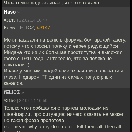
Что-то мне подсказывает, что этого мало.
Naso
»
#3149 |
22.02.14 16:47
Кому: fELICZ,
#3147
Меня наказали на делю в форума болгарской газету,
потому что спросил поляку и еврея радующийся
Мйдана кто из их большая проститутка и выложил
фото с 1941 года. Интересно, что за поляка не
наказали :)
Иначе у многим людей в мире начали открываться
глаза. Недаром РТ один из самых популярных
каналов.
fELICZ
»
#3150 |
22.02.14 16:50
Только что пообщался с парнем молодым из
швейцарии, про ситуацию ничего сказать не может
но такая фраза пролетела -
no i mean, why army dont come, kill them all, then all