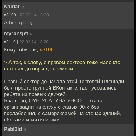
Naidar
»
#3109 |
22.02.14 13:20
А быстро тут
myronsjet
»
#3110 |
22.02.14 13:20
Кому: obvious,
#3106
> А так, к слову, о правом секторе тоже мало кто
слышал до поры до времени.
Правый сектор до начала этой Торговой Площади
был просто группой ВКонтакте, где тусовались
ребята из правых движей.
Братство, ОУН-УПА, УНА-УНСО -- эти все
организации на слуху с самых 90-х без
послабления, с саморекламой на стенах зданий,
сборами и митинигами.
Pabl0id
»