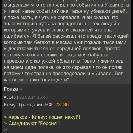
мы делаем что то ляляля, про события на Украине, а
я такой какие события? она такая ну убивают детей,
я тоже мать, я чуть не сорвался, я ей сказал что
знаю историю чуть на порядок выше тех людей с
которыми я учусь и знаю, и сказал ей что она
ошибается. Я бы ей рассказал что предки тех людей
которые там бегают в масках уничтожали тысячами
и десятками тысяч её сородичей поляков, просто
потому что они поляки, и когда моя бабушка
переехала с калужкой области в Ровно и женилась
на моем деде поляке, он это скрывал что он поляк
потому что страшно преследовали и убивали. Вот
как всем жалко "онижедети"
Гонzа
»
#3148 |
22.02.14 16:43
Кому: Гражданин РФ,
#3136
> Харьков - Киеву: пошел нахуй!
> Скандируют "Россия"!
>