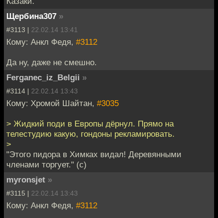
Казаки.
Щербина307
»
#3113 |
22.02.14 13:41
Кому: Анкл Федя,
#3112
Да ну, даже не смешно.
Ferganec_iz_Belgii
»
#3114 |
22.02.14 13:43
Кому: Хромой Шайтан,
#3035
> Жидкий поди в Европы дёрнул. Прямо на
телестудию какую, гондоны рекламировать.
>
"Этого пидора в Химках видал! Деревянными
членами торгует." (с)
myronsjet
»
#3115 |
22.02.14 13:43
Кому: Анкл Федя,
#3112