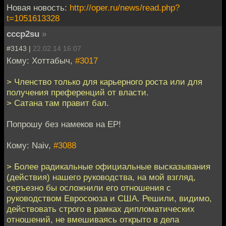
Новая новость:
http://oper.ru/news/read.php?
t=1051613328
cccp2su
»
#3143 |
22.02.14 16:07
Кому: Хоттабыч,
#3017
> Членство только для карьерного роста или для
получения преференций от власти.
> Сатана там правит бал.
Попрошу без намеков на ЕР!
Кому: Naiv,
#3088
> Более радикальные официальные высказывания
(действия) нашего руководства, на мой взгляд,
серъезно бы осложнили его отношения с
руководством Евросоюза и США. Решили, видимо,
действовать строго в рамках дипломатических
отношений, не вмешиваясь открыто в дела