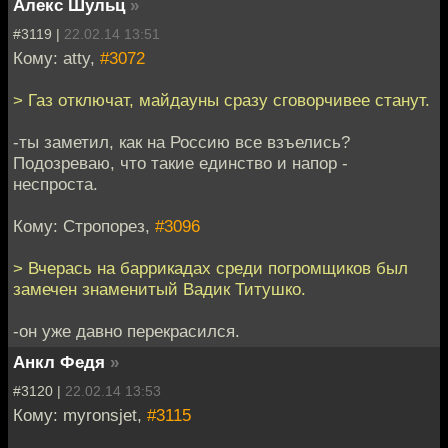
Алекс Шульц
»
#3119 |
22.02.14 13:51
Кому: atty,
#3072
> Газ отключат, майдауны сразу сговорчивее станут.
-ты заметил, как на Россию все взъелись?
Подозреваю, что такие единство и напор -
неспроста.
Кому: Стропорез,
#3096
> Вчерась на баррикадах среди погромщиков был
замечен знаменитый Вадик Титушко.
-он уже давно перекрасился.
Анкл Федя
»
#3120 |
22.02.14 13:53
Кому: myronsjet,
#3115