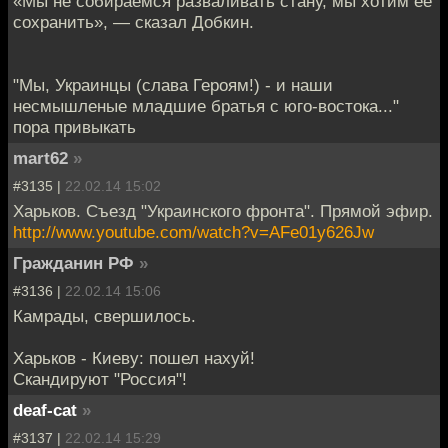
«Мы не собираемся разваливать стану, мы хотим её
сохранить», — сказал Добкин.
"Мы, Украинцы (слава Героям!) - и наши
несмышленые младшие братья с юго-востока..."
пора привыкать
mart62
»
#3135 |
22.02.14 15:02
Харьков. Съезд "Украинского фронта". Прямой эфир.
http://www.youtube.com/watch?v=AFe01y626Jw
Гражданин РФ
»
#3136 |
22.02.14 15:06
Камрады, свершилось.
Харьков - Киеву: пошел нахуй!
Скандируют "Россия"!
deaf-cat
»
#3137 |
22.02.14 15:29