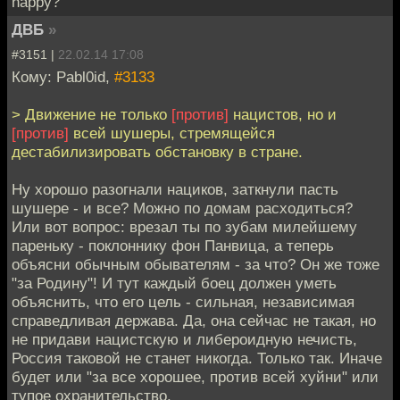
happy?
ДВБ
»
#3151 |
22.02.14 17:08
Кому: Pabl0id,
#3133
> Движение не только
[против]
нацистов, но и
[против]
всей шушеры, стремящейся
дестабилизировать обстановку в стране.
Ну хорошо разогнали нациков, заткнули пасть
шушере - и все? Можно по домам расходиться?
Или вот вопрос: врезал ты по зубам милейшему
пареньку - поклоннику фон Панвица, а теперь
объясни обычным обывателям - за что? Он же тоже
"за Родину"! И тут каждый боец должен уметь
объяснить, что его цель - сильная, независимая
справедливая держава. Да, она сейчас не такая, но
не придави нацистскую и либероидную нечисть,
Россия таковой не станет никогда. Только так. Иначе
будет или "за все хорошее, против всей хуйни" или
тупое охранительство.