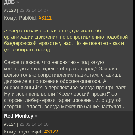
ДВБ
»
#3123 |
22.02.14 14:07
Кому: Pabl0id,
#3111
> Вчера-позавчера начал подумывать об
организации движения по сопротивлению подобной
бандеровской мразоте у нас. Но не понятно - как и
где собирать народ,
Самое главное, что непонятно - под какую
конструктивную идею собирать народ? Заявляя
целью только сопротивление нацистам, ставишь
движение в положение обороняющегося. А
обороняющийся в перспективе всегда проигрывает.
Ну и ясен пень вопли "Кремлевский проект!" со
стороны либер-мрази гарантированы, и, с другой
стороны, власть всегда может по башке настучать.
Red Monkey
»
#3124 |
22.02.14 14:10
Кому: myronsjet,
#3122