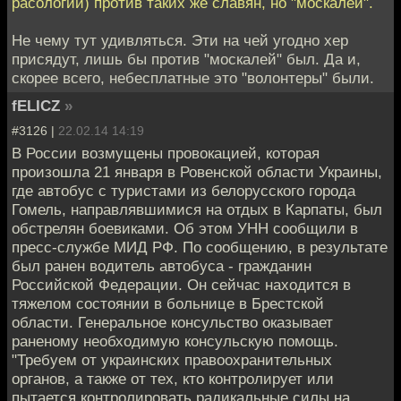
расологии) против таких же славян, но "москалей".
Не чему тут удивляться. Эти на чей угодно хер
присядут, лишь бы против "москалей" был. Да и,
скорее всего, небесплатные это "волонтеры" были.
fELICZ
»
#3126 |
22.02.14 14:19
В России возмущены провокацией, которая
произошла 21 января в Ровенской области Украины,
где автобус с туристами из белорусского города
Гомель, направлявшимися на отдых в Карпаты, был
обстрелян боевиками. Об этом УНН сообщили в
пресс-службе МИД РФ. По сообщению, в результате
был ранен водитель автобуса - гражданин
Российской Федерации. Он сейчас находится в
тяжелом состоянии в больнице в Брестской
области. Генеральное консульство оказывает
раненому необходимую консульскую помощь.
"Требуем от украинских правоохранительных
органов, а также от тех, кто контролирует или
пытается контролировать радикальные силы на