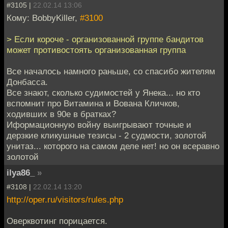
#3105 |
22.02.14 13:06
Кому: BobbyKiller,
#3100
> Если короче - организованной группе бандитов
может противостоять организованная группа
Все началось намного раньше, со спасибо жителям
Донбасса.
Все знают, сколько судимостей у Янека... но кто
вспомнит про Витамина и Вована Кличков,
ходивших в 90е в братках?
Иформационную войну выигрывают точные и
дерзкие кликушные тезисы - 2 судмости, золотой
унитаз... которого на самом деле нет! но он всеравно
золотой
ilya86_
»
#3108 |
22.02.14 13:20
http://oper.ru/visitors/rules.php
Оверквотинг порицается.