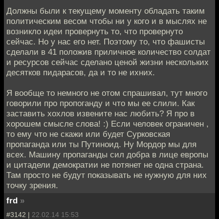
Должны были к текущему моменту обладать таким
политическим весом чтобы ни у кого и в мыслях не
возникло идеи провернуть то, что провернуто
сейчас. Но у нас его нет. Поэтому то, что фашисты
сделали в 41 положив приличное количество солдат
и ресурсов сейчас сделано ценой жизни нескольких
десятков пидарасов, да и то не ихних.
Я вообще то немного не отом спрашивал, тут много
говорили про пропоганду и что мы ее слили. Как
заставить хохлов извените нас любить? Я про в
хорошем смысле слова! :) Если человек ограничен ,
то ему что не скажи или будет Сурковская
пропаганда или ты Путиноид. Ну Мордор мы для
всех. Машину пропаганды сил добра в лице европы
и цитадели демократии не потянет не одна страна.
Там просто не будут показывать не нужную для них
точку зрения.
frd
»
#3142 |
22.02.14 15:53