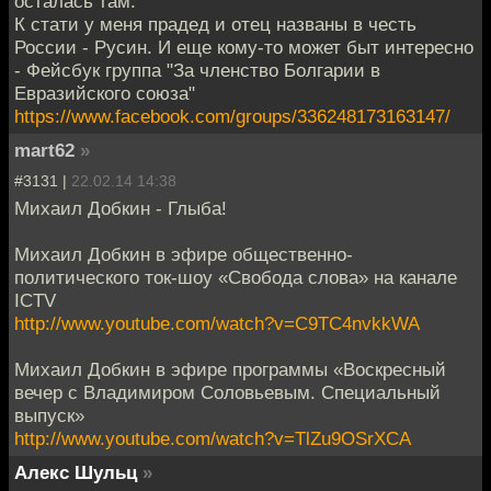
осталась там.
К стати у меня прадед и отец названы в честь
России - Русин. И еще кому-то может быт интересно
- Фейсбук группа "За членство Болгарии в
Евразийского союза"
https://www.facebook.com/groups/336248173163147/
mart62
»
#3131 |
22.02.14 14:38
Михаил Добкин - Глыба!
Михаил Добкин в эфире общественно-
политического ток-шоу «Свобода слова» на канале
ICTV
http://www.youtube.com/watch?v=C9TC4nvkkWA
Михаил Добкин в эфире программы «Воскресный
вечер с Владимиром Соловьевым. Специальный
выпуск»
http://www.youtube.com/watch?v=TlZu9OSrXCA
Алекс Шульц
»