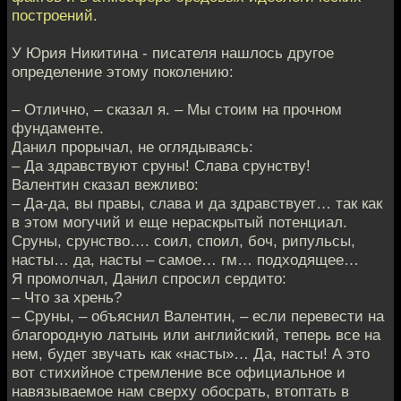
построений.
У Юрия Никитина - писателя нашлось другое
определение этому поколению:
– Отлично, – сказал я. – Мы стоим на прочном
фундаменте.
Данил прорычал, не оглядываясь:
– Да здравствуют сруны! Слава срунству!
Валентин сказал вежливо:
– Да-да, вы правы, слава и да здравствует… так как
в этом могучий и еще нераскрытый потенциал.
Сруны, срунство…. соил, споил, боч, рипульсы,
насты… да, насты – самое… гм… подходящее…
Я промолчал, Данил спросил сердито:
– Что за хрень?
– Сруны, – объяснил Валентин, – если перевести на
благородную латынь или английский, теперь все на
нем, будет звучать как «насты»… Да, насты! А это
вот стихийное стремление все официальное и
навязываемое нам сверху обосрать, втоптать в