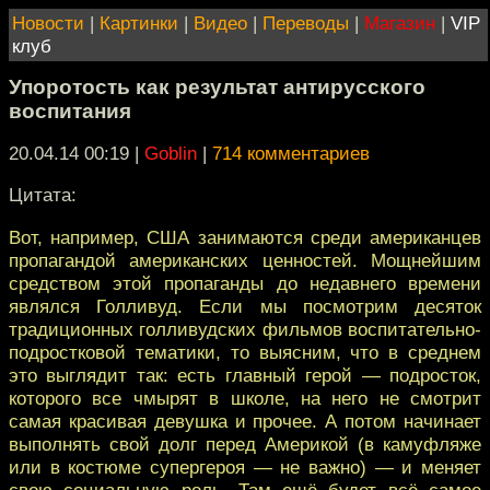
Новости
|
Картинки
|
Видео
|
Переводы
|
Магазин
|
VIP
клуб
Упоротость как результат антирусского
воспитания
20.04.14 00:19
|
Goblin
|
714 комментариев
Цитата:
Вот, например, США занимаются среди американцев
пропагандой американских ценностей. Мощнейшим
средством этой пропаганды до недавнего времени
являлся Голливуд. Если мы посмотрим десяток
традиционных голливудских фильмов воспитательно-
подростковой тематики, то выясним, что в среднем
это выглядит так: есть главный герой — подросток,
которого все чмырят в школе, на него не смотрит
самая красивая девушка и прочее. А потом начинает
выполнять свой долг перед Америкой (в камуфляже
или в костюме супергероя — не важно) — и меняет
свою социальную роль. Там ещё будет всё самое