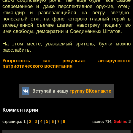
современное и даже перспективное оружие, отец-
командир и развевающийся на ветру звездно-
полосатый стяг, на фоне которого главный герой в
замедленной съемке шагает навстречу подвигу во
имя свободы, демократии и Соединённых Штатов.
На этом месте, уважаемый зритель, булки можно
расслабить.
Упоротость как результат антирусского
патриотического воспитания
Вступай в нашу
группу ВКонтакте
Комментарии
cтраницы: 1 |
2
|
3
|
4
|
5
|
6
|
7
|
8
всего: 714,
Goblin
: 3