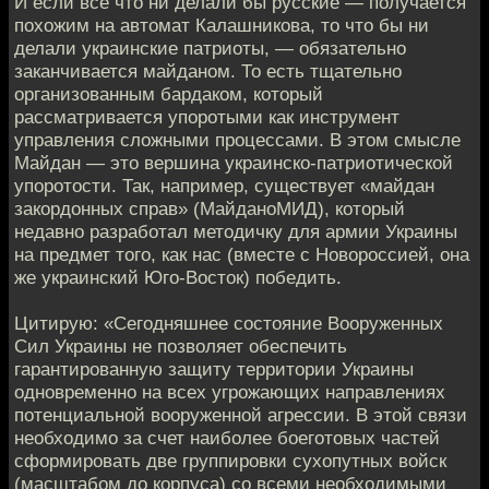
И если все что ни делали бы русские — получается
похожим на автомат Калашникова, то что бы ни
делали украинские патриоты, — обязательно
заканчивается майданом. То есть тщательно
организованным бардаком, который
рассматривается упоротыми как инструмент
управления сложными процессами. В этом смысле
Майдан — это вершина украинско-патриотической
упоротости. Так, например, существует «майдан
закордонных справ» (МайданоМИД), который
недавно разработал методичку для армии Украины
на предмет того, как нас (вместе с Новороссией, она
же украинский Юго-Восток) победить.
Цитирую: «Сегодняшнее состояние Вооруженных
Сил Украины не позволяет обеспечить
гарантированную защиту территории Украины
одновременно на всех угрожающих направлениях
потенциальной вооруженной агрессии. В этой связи
необходимо за счет наиболее боеготовых частей
сформировать две группировки сухопутных войск
(масштабом до корпуса) со всеми необходимыми