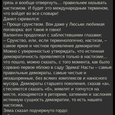
грязь и вообще отвергнуть… правильнее называть
настизмом. И будет это международным термином,
что войдет во все словари!
Данил скривился:
– Проще срунством. Вон даже у Люськи любимая
поговорка: вот такое я говно!
Валентин продолжал с заблестевшими глазами:
– Срунство, или, если терминологично, настизм, –
самое яркое и честное проявление демократии!
Можно с уверенностью утверждать, что истинная
демократичность проявляется только в настизме…
что пошло, можно сказать, с того момента, как было
сорвано первое яблоко в саду Эдема! Насты – самые
правильные демократы, самые чистые и
незашоренные, без всяких комплексов и наносного
мусора. Демократы старшего поколения, сказав «а»,
стесняются сказать «б», мямлят и топчутся на
месте, изощряются в риторике, затемняя и заслоняя
истинную сущность демократии, то есть нашего
настизма.
Зяма сказал подчеркнуто гордо: