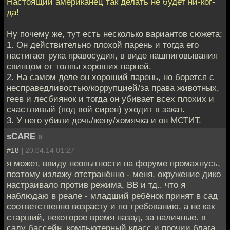
Настоящий американец так делать не будет ни-ког-
да!
Ну почему же, тут есть несколько вариантов сюжета;
1. Он действительно плохой парень и тогда его
настигает рука правосудия, в виде нашпиговывания
свинцом от толпы хороших парней.
2. На самом деле он хороший парень, но борется с
несправедливостью/коррупцией/за права животных,
геев и лесбиянок и тогда он убивает всех плохих и
счастливый (под вой сирен) уходит в закат.
3. У него убили дочь/жену/хомячка и он МСТИТ.
sCARE
»
#18 |
20.04.14 01:27
я может, ввиду неопытности на форуме промахнусь,
поэтому излажу отстранённо - меня, окружение дико
настраивало против режима, ВВ и тд.. что я
наблюдаю в реале - младший ребёнок принят в сад
соответственно возрасту и по требованию, а не как
старший, некоторое время назад, за наличные. в
саду бассейн, компьютерный класс и прочии блага,