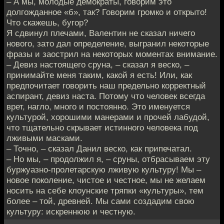
– А мы, молодые демократы, говорим это
долгожданное «б», так? Говорим громко и открыто!
Что скажешь, бугор?
Я сдвинул плечами, Валентин не сказал ничего
нового, зато дал определение, выгранил некоторые
фразы и заострил на некоторых моментах внимание.
– Девиз настоящего сруна, – сказал я веско, –
принимайте меня таким, какой я есть! Или, как
предпочитает говорить наш предельно корректный
аспирант, девиз наста. Потому что человек всегда
врет, нагло, много и постоянно. Это именуется
культурой, хорошими манерами и прочей лабудой,
что тщательно скрывает истинного человека под
лживыми масками.
– Точно, – сказал Данил веско, как припечатал.
– Но мы, – продолжил я, – сруны, отбрасываем эту
буржуазно-пролетарскую лживую культуру! Мы –
новое поколение, чистое и честное, мы не желаем
носить на себе клоунские тряпки «культуры», тем
более – той, древней. Мы сами создадим свою
культуру: искреннюю и честную.