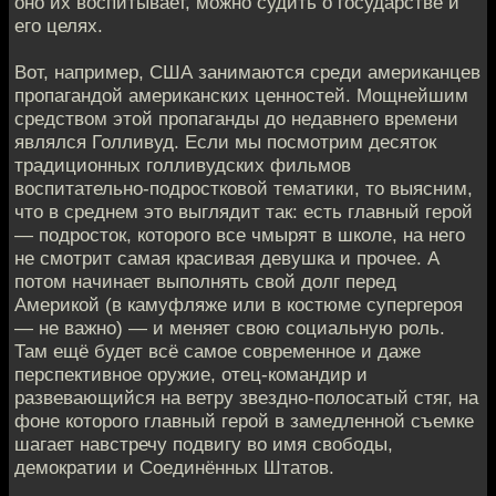
оно их воспитывает, можно судить о государстве и
его целях.
Вот, например, США занимаются среди американцев
пропагандой американских ценностей. Мощнейшим
средством этой пропаганды до недавнего времени
являлся Голливуд. Если мы посмотрим десяток
традиционных голливудских фильмов
воспитательно-подростковой тематики, то выясним,
что в среднем это выглядит так: есть главный герой
— подросток, которого все чмырят в школе, на него
не смотрит самая красивая девушка и прочее. А
потом начинает выполнять свой долг перед
Америкой (в камуфляже или в костюме супергероя
— не важно) — и меняет свою социальную роль.
Там ещё будет всё самое современное и даже
перспективное оружие, отец-командир и
развевающийся на ветру звездно-полосатый стяг, на
фоне которого главный герой в замедленной съемке
шагает навстречу подвигу во имя свободы,
демократии и Соединённых Штатов.