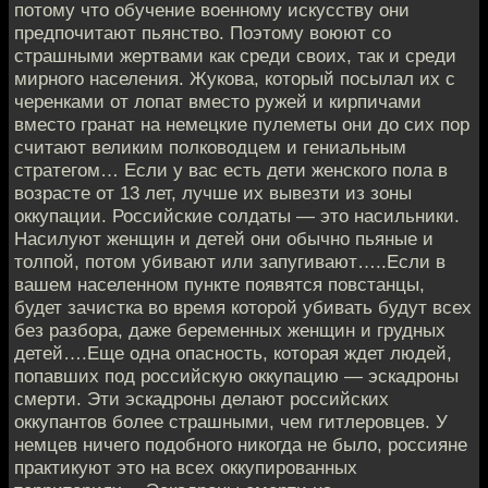
потому что обучение военному искусству они
предпочитают пьянство. Поэтому воюют со
страшными жертвами как среди своих, так и среди
мирного населения. Жукова, который посылал их с
черенками от лопат вместо ружей и кирпичами
вместо гранат на немецкие пулеметы они до сих пор
считают великим полководцем и гениальным
стратегом… Если у вас есть дети женского пола в
возрасте от 13 лет, лучше их вывезти из зоны
оккупации. Российские солдаты — это насильники.
Насилуют женщин и детей они обычно пьяные и
толпой, потом убивают или запугивают…..Если в
вашем населенном пункте появятся повстанцы,
будет зачистка во время которой убивать будут всех
без разбора, даже беременных женщин и грудных
детей….Еще одна опасность, которая ждет людей,
попавших под российскую оккупацию — эскадроны
смерти. Эти эскадроны делают российских
оккупантов более страшными, чем гитлеровцев. У
немцев ничего подобного никогда не было, россияне
практикуют это на всех оккупированных