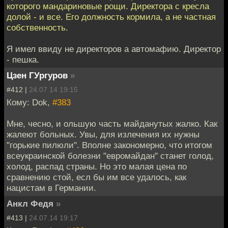
которого мандариновые рощи. Директора с кресла
долой - и все. Его должность кормила, а не частная
собственность.
Я имел ввиду не директоров а автомафию. Директор
- пешка.
Цзен ГУргуров
»
#412 |
24.07.14 19:15
Кому: Dok,
#383
Мне, чесно, и ольшую часть майданутых жалко. Как
жалеют больных. Увы, для излечения их нужны
"горькие пилюли". Вполне закономерно, что итогом
всеукраинской болезни "евромайдан" станет голод,
холод, распад страны. Но это малая цена по
сравнению стой, есл бы им все удалось, как
нацистам в Германии.
Анкл Федя
»
#413 |
24.07.14 19:17