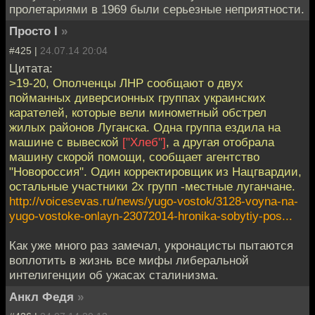
пролетариями в 1969 были серьезные неприятности.
Просто I
»
#425 |
24.07.14 20:04
Цитата:
>19-20, Ополченцы ЛНР сообщают о двух
пойманных диверсионных группах украинских
карателей, которые вели минометный обстрел
жилых районов Луганска. Одна группа ездила на
машине с вывеской
["Хлеб"]
, а другая отобрала
машину скорой помощи, сообщает агентство
"Новороссия". Один корректировщик из Нацгвардии,
остальные участники 2х групп -местные луганчане.
http://voicesevas.ru/news/yugo-vostok/3128-voyna-na-
yugo-vostoke-onlayn-23072014-hronika-sobytiy-pos...
Как уже много раз замечал, укронацисты пытаются
воплотить в жизнь все мифы либеральной
интелигенции об ужасах сталинизма.
Анкл Федя
»