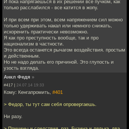
И пока напрягаешься в их решении все пучком, как
только расслабился - все катится в жопу.
И при всем при этом, всем напряжением сил можно
только удерживать накал или немного снижать,
искоренить практически невозможно.
Я как про преступность вообще, так и про
национализм в частности.
Это всегда останется рычагом воздействия. простым
и действенным.
Но не надо делать его причиной. Это глупость и
узость взгляда.
Анкл Федя
»
#417 |
24.07.14 19:33
Кому: Кенгапромить,
#401
> Федор, ты тут сам себя опровергаешь.
Ни разу.
> Причины и следствия, раз. Бузина и дядька, два.