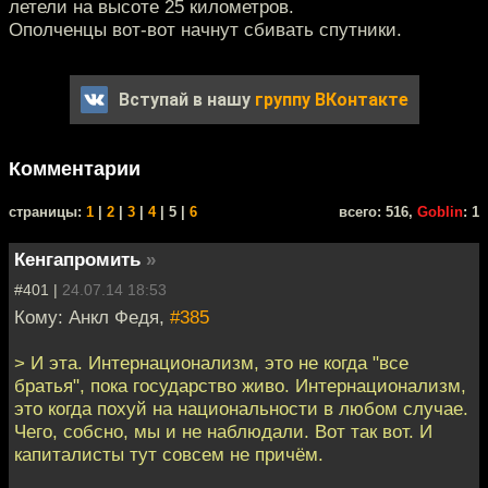
летели на высоте 25 километров.
Ополченцы вот-вот начнут сбивать спутники.
Вступай в нашу
группу ВКонтакте
Комментарии
cтраницы:
1
|
2
|
3
|
4
| 5 |
6
всего: 516,
Goblin
: 1
Кенгапромить
»
#401 |
24.07.14 18:53
Кому: Анкл Федя,
#385
> И эта. Интернационализм, это не когда "все
братья", пока государство живо. Интернационализм,
это когда похуй на национальности в любом случае.
Чего, собсно, мы и не наблюдали. Вот так вот. И
капиталисты тут совсем не причём.