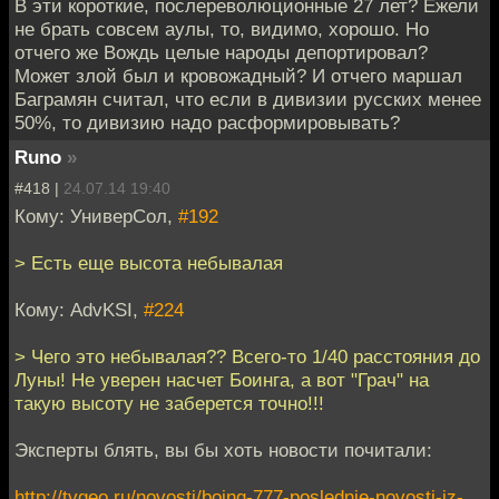
В эти короткие, послереволюционные 27 лет? Ежели
не брать совсем аулы, то, видимо, хорошо. Но
отчего же Вождь целые народы депортировал?
Может злой был и кровожадный? И отчего маршал
Баграмян считал, что если в дивизии русских менее
50%, то дивизию надо расформировывать?
Runo
»
#418 |
24.07.14 19:40
Кому: УниверСол,
#192
> Есть еще высота небывалая
Кому: AdvKSI,
#224
> Чего это небывалая?? Всего-то 1/40 расстояния до
Луны! Не уверен насчет Боинга, а вот "Грач" на
такую высоту не заберется точно!!!
Эксперты блять, вы бы хоть новости почитали:
http://tvgeo.ru/novosti/boing-777-poslednie-novosti-iz-