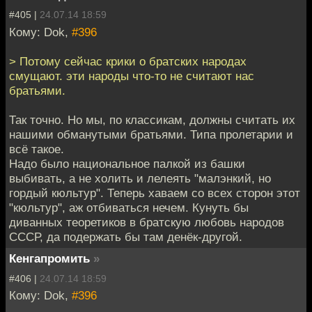
#405 |
24.07.14 18:59
Кому: Dok,
#396
> Потому сейчас крики о братских народах
смущают. эти народы что-то не считают нас
братьями.
Так точно. Но мы, по классикам, должны считать их
нашими обманутыми братьями. Типа пролетарии и
всё такое.
Надо было национальное палкой из башки
выбивать, а не холить и лелеять "малэнкий, но
гордый кюльтур". Теперь хаваем со всех сторон этот
"кюльтур", аж отбиваться нечем. Кунуть бы
диванных теоретиков в братскую любовь народов
СССР, да подержать бы там денёк-другой.
Кенгапромить
»
#406 |
24.07.14 18:59
Кому: Dok,
#396