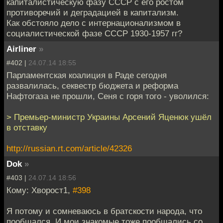
капиталистическую фазу СССР с его ростом
противоречий и деградацией в капитализм.
Как обстояло дело с интернационализмом в
социалистической фазе СССР 1930-1957 гг?
Airliner
»
#402 |
24.07.14 18:55
Парламентская коалиция в Раде сегодня
развалилась, секвестр бюджета и реформа
Нафтогаза не прошли, Сеня с горя того - уволился:
> Премьер-министр Украины Арсений Яценюк ушёл
в отставку
http://russian.rt.com/article/42326
Dok
»
#403 |
24.07.14 18:56
Кому: Хворост1,
#398
Я потому и сомневаюсь в братскости народа, что
пообщался. И мои знакомые тоже пообщались со