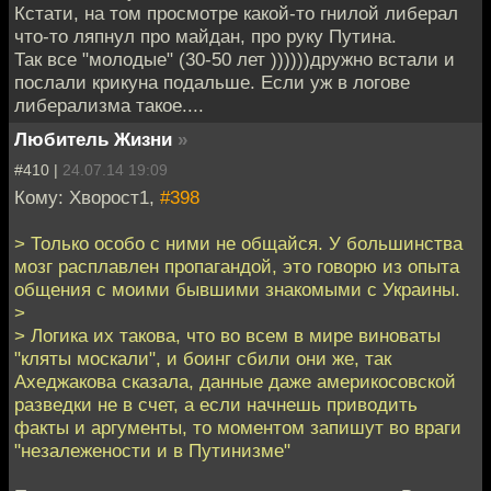
Кстати, на том просмотре какой-то гнилой либерал
что-то ляпнул про майдан, про руку Путина.
Так все "молодые" (30-50 лет ))))))дружно встали и
послали крикуна подальше. Если уж в логове
либерализма такое....
Любитель Жизни
»
#410 |
24.07.14 19:09
Кому: Хворост1,
#398
> Только особо с ними не общайся. У большинства
мозг расплавлен пропагандой, это говорю из опыта
общения с моими бывшими знакомыми с Украины.
>
> Логика их такова, что во всем в мире виноваты
"кляты москали", и боинг сбили они же, так
Ахеджакова сказала, данные даже америкосовской
разведки не в счет, а если начнешь приводить
факты и аргументы, то моментом запишут во враги
"незалежености и в Путинизме"