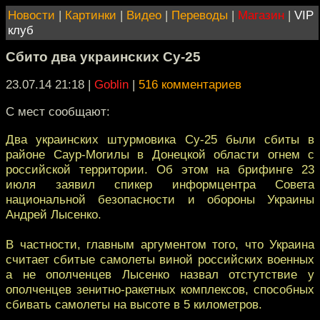
Новости
|
Картинки
|
Видео
|
Переводы
|
Магазин
|
VIP
клуб
Сбито два украинских Су-25
23.07.14 21:18
|
Goblin
|
516 комментариев
С мест сообщают:
Два украинских штурмовика Су-25 были сбиты в
районе Саур-Могилы в Донецкой области огнем с
российской территории. Об этом на брифинге 23
июля заявил спикер информцентра Совета
национальной безопасности и обороны Украины
Андрей Лысенко.
В частности, главным аргументом того, что Украина
считает сбитые самолеты виной российских военных
а не ополченцев Лысенко назвал отстутствие у
ополченцев зенитно-ракетных комплексов, способных
сбивать самолеты на высоте в 5 километров.