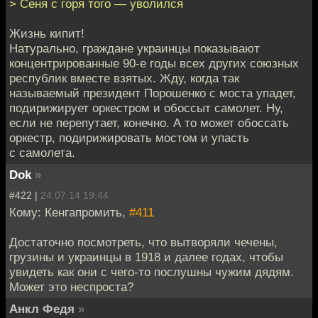
> Сеня с горя того — уволился
Жизнь кипит!
Натурально, граждане украинцы показывают
концентрированные 90-е годы всех других союзных
республик вместе взятых. Жду, когда так
называемый президент Порошенко с моста упадет,
подирижирует оркестром и обоссыт самолет. Ну,
если не перепутает, конечно. А то может обоссать
оркестр, подирижировать мостом и упасть
с самолета.
Dok
»
#422 |
24.07.14 19:44
Кому: Кенгапромить,
#411
Достаточно посмотреть, что вытворяли чечены,
грузины и украинцы в 1918 и далее годах, чтобы
увидеть как они с чего-то послушны чужим дядям.
Может это неспроста?
Анкл Федя
»