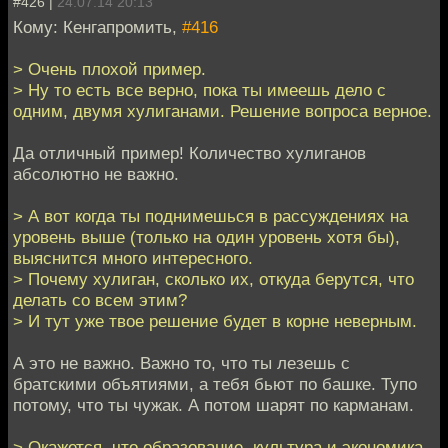
#426 |
24.07.14 20:13
Кому: Кенгапромить,
#416
> Очень плохой пример.
> Ну то есть все верно, пока ты имеешь дело с
одним, двумя хулиганами. Решение вопроса верное.
Да отличный пример! Количество хулиганов
абсолютно не важно.
> А вот когда ты поднимешься в рассуждениях на
уровень выше (только на один уровень хотя бы),
выяснится много интересного.
> Почему хулиган, сколько их, откуда берутся, что
делать со всем этим?
> И тут уже твое решение будет в корне неверным.
А это не важно. Важно то, что ты лезешь с
братскими объятиями, а тебя бьют по башке. Тупо
потому, что ты чужак. А потом шарят по карманам.
> Окажется, что образование, культура и экономика