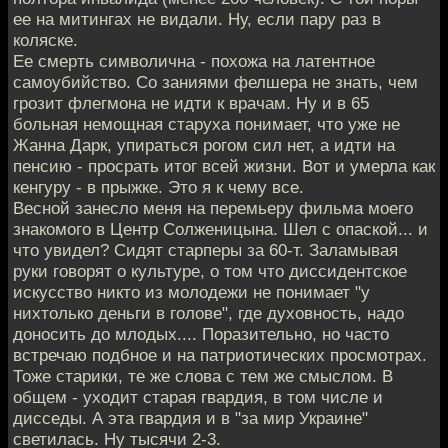
ее на митингах не видали. Ну, если пару раз в
коляске.
Ее смерть символична - похожа на латентное
самоубийство. Со заниями фелшера не знать, чем
грозит флегмона не идти к врачам. Ну и в 65
больная немощная старуха понимает, что уже не
Жанна Дарк, упираться рогом сил нет, а идти на
пенсию - просрать итог всей жизни. Вот и умерла как
кенгуру - в прыжке. Это я к чему все.
Весной занесло меня на перемьеру фильма моего
знакомого в Центр Солженицына. Шел с опаской... и
что увидел? Сидят старперы за 60-т. Заламывая
руки говорят о культуре, о том что диссидентское
искусство никто из молодежи не понимает "у
нихтолько деньги в голове", где духовность, надо
доносить до млодых.... Поразительно, но часто
встречаю подбное и на патриотических просмотрах.
Тоже старики, те же слова с тем же смыслом. В
общем - уходит старая гвардия, в том числе и
дисседы. А эта гвардия и в "за мир Украине"
светилась. Ну тысячи 2-3.