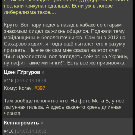
послали крикуна подальше. Если уж в логове
либерализма такое....
Круто. Вот пару недель назад в кабаке со старым
знакомым сидел за жизнь общался. Подняли тему
майданщины и белоленточников. Сам он в 2012 на
Сахарово ходил, я тогда ещё пытался его к разуму
призвать. Нынче он сам мне сказал на этот счет:
"Был идеалистом, вот поглядеть сейчас на Украину,
ну нафиг такие митинги!". Есть все же прививочка.
Цзен ГУргуров
»
#415 |
24.07.14 19:28
Кому: korav,
#397
Там вообще непонятно что. На фото Мста Б, у нее
латунная гильза. А здесь какая-то хрень длинная
черная.
Кенгапромить
»
#416 |
24.07.14 19:32