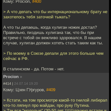
Кому: Procion,
#400
> А что делать что бы интернациональному брату не
захотелось тебя заточкой тыкать?
А что ты делаешь, когда хулиган ножик достал?
Правильно, пиздишь хулигана так, что бы при
встрече с тобой он вежливо здоровался. В нашем
случае, хулиган должен хотеть стать таким как ты.
> По моему в Союзе делали для этого больше чем
сейчас в РФ.
В сталинском - да. Потом - нет.
Procion
»
#414 |
24.07.14 19:20
Кому: Цзен ГУргуров,
#409
> Кстати, на том просмотре какой-то гнилой либерал
что-то ляпнул про майдан, про руку Путина.
> Так все "молодые" (30-50 лет ))))))дружно встали и