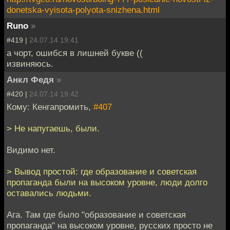
donetska-vyisota-polyota-snizhena.html
Runo
»
#419 |
24.07.14 19:41
а чорт, ошибся в лишней букве ((
извиняюсь.
Анкл Федя
»
#420 |
24.07.14 19:42
Кому: Кенгапромить,
#407
> Не напугаешь, были.
Видимо нет.
> Вывод простой: где образование и советская
пропаганда были на высоком уровне, люди долго
оставались людьми.
Ага. Там где было "образование и советская
пропаганда" на высоком уровне, русских просто не