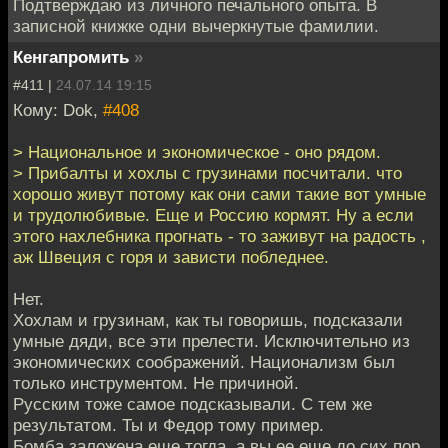
Подтверждаю из личного печального опыта. В
записной книжке одни вычеркнутые фамилии.
Кенгапромить
»
#411 |
24.07.14 19:15
Кому: Dok,
#408
> Национальное и экономическое - оно рядом.
> Прибалты и хохлы с грузинами посчитали. что
хорошо живут потому как они сами такие вот умные
и трудолюбивые. Еще и Россию кормят. Ну а если
этого нахлебника прогнать - то заживут на радость ,
аж Швеция с горя и зависти побледнее.
Нет.
Хохлам и грузинам, как ты говоришь, подсказали
умные дяди, все эти прелести. Исключительно из
экономических соображений. Национализм был
только инструментом. Не причиной.
Русским тоже самое подсказывали. С тем же
результатом. Ты и Федор тому пример.
Бомба заложена еще тогда, а вы ее еще до сих пор