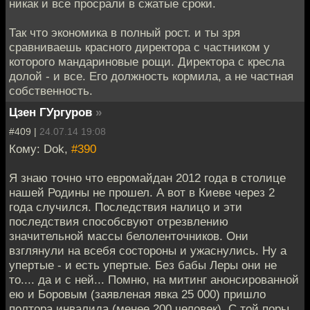
никак и все просрали в сжатые сроки.
Так что экономика в полный рост. и ты зря
сравниваешь красного директора с частником у
которого мандариновые рощи. Директора с кресла
долой - и все. Его должность кормила, а не частная
собственность.
Цзен ГУргуров
»
#409 |
24.07.14 19:08
Кому: Dok,
#390
Я знаю точно что евромайдан 2012 года в столице
нашей Родины не прошел. А вот в Киеве через 2
года случился. Последствия налицо и эти
последствия способсвуют отрезвлению
значительной массы белоленточников. Они
взглянули на всебя состороны и ужаснулись. Ну а
упертые - и есть упертые. Без бабы Леры они не
то.... да и с ней... Помню, на митинг анонсированной
ею и Боровым (заявленая явка 25 000) пришло
полтора инвалида (менее 200 человек). С той поры