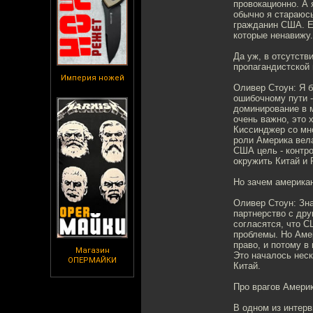
провокационно. А 
обычно я стараюс
гражданин США. Ес
которые ненавижу.
Да уж, в отсутств
пропагандистской
Империя ножей
Оливер Стоун: Я б
ошибочному пути -
доминирование в 
очень важно, это 
Киссинджер со мн
роли Америка вела
США цель - контр
окружить Китай и 
Но зачем американ
Оливер Стоун: Зна
партнерство с дру
согласятся, что С
проблемы. Но Амер
право, и потому в
Магазин
Это началось неск
ОПЕРМАЙКИ
Китай.
Про врагов Амери
В одном из интерв