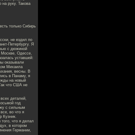
 на руку. Такова
 есть только Сибирь
сски, не ездил по
анкт-Петербургу. Я
рвью с дюжиной
, Москве, Одессе,
азалась уставшей:
ны оказывали
одом Михаила
ыхания, весны. В
лись в Панаму, я
ежды на новый
Так что США не
 всех деталей,
восьмой год
ежу с сильным
все, во что я
р Кузник.
того, что я делал
 дух, в котором
нения Германии,