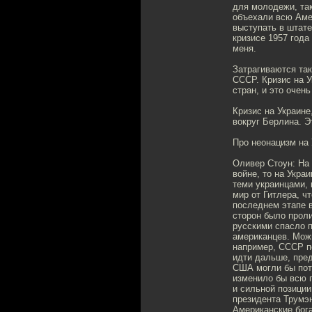
для молодежи, так
объехали всю Аме
выступать в штате
кризисе 1957 года
меня.
Затрагиваются так
СССР. Кризис на У
стран, и это очен
Кризис на Украине
вокруг Берлина. Э
Про неонацизм на 
Оливер Стоун: На 
войне, то на Укра
теми украинцами, 
мир от Гитлера, ч
последнем этапе в
сторон было проли
русскими спасло п
американцев. Мож
например, СССР по
идти дальше, пред
США могли бы пот
изменило бы всю 
и сильной позиции
президента Трумэн
Американские бог