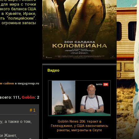
 для мира с точки
такого баланса США
в Кувейте, Ираке,
ть "полицейским".
ы огромные запасы
Видео
ие сайтов
в megagroup.ru
всего: 111,
Goblin
: 2
# 1
, а также о том,
Goblin News 206: теракт в
Геленджике, у США закончились
ракеты, мигранты в Сеуте
ки Жанет,