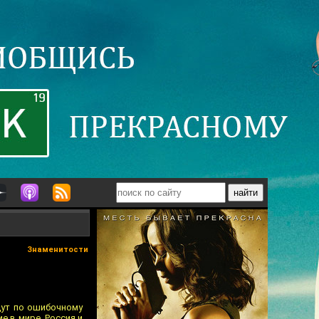
Знаменитости
дут по ошибочному
е в мире. Россия и