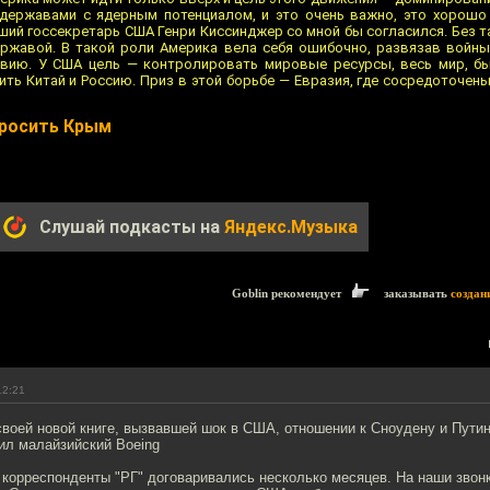
державами с ядерным потенциалом, и это очень важно, это хорошо
ший госсекретарь США Генри Киссинджер со мной бы согласился. Без 
ржавой. В такой роли Америка вела себя ошибочно, развязав войны 
ивию. У США цель — контролировать мировые ресурсы, весь мир, бы
ить Китай и Россию. Приз в этой борьбе — Евразия, где сосредоточен
бросить Крым
Слушай подкасты на
Яндекс.Музыка
Goblin рекомендует
заказывать
создан
12:21
своей новой книге, вызвавшей шок в США, отношении к Сноудену и Путину
бил малайзийский Boeing
 корреспонденты "РГ" договаривались несколько месяцев. На наши звон