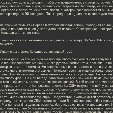
их, как моя дочь и сыновья, чтобы они познакомились с этой историей.
рику, многие страны мира, общаясь со студентами.Например, на этих 
 Арканзас с презентацией пятой части, в которой рассказывается об им
 при президенте Эйзенхауэре. Такого рода преподавание истории для м
ие спорные темы как Первая и Вторая мировая войны, "холодная война
краине находится в конце этой длинной истории. Я интересуюсь истори
ь большая и сложная тема.
, как мне кажется, не менее острый, чем кризис вокруг Кубы в 1961-62 г
то жутко.
Украине вы знаете. Следите за ситуацией там?
самом деле, на той же Украине вообще много русского. Если вернуться
ине шли кровопролитные бои и много русских погибли там, сражаясь с на
которые помогали немцам. Но американцы не знают этого и не понимают,
то русские уничтожили его армию. Немецкая военная машина была прево
ойны. Они были преисполнены желания сражаться до конца. Так же, как
то много крови. На мой взгляд, уничтожение большей части немецкой 
о меньшей мере миллион американских жизней. В той войне погибло бол
но представить, что бы произошло, если бы США вступили в войну рань
сле разгрома немцев под Курском и Сталинградом оттеснил противника,
оставил бы союзникам заканчивать войну. Этого боялись и Черчилль, и 
ерять миллион военнослужащих. Представьте, сколько детей осталось б
природу высокомерия США, которые после Второй мировой войны оказа
. Мы должны благодарить русских, быть их союзниками и доверять им. 
а и элиты в лице бизнесменов с Уолл-Стрит не было ни мгновения такой
ачи и банкиры всегда ненавидели Россию, ненавидели коммунизм. Трумэ