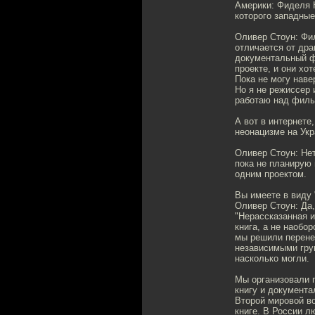
Америки: Фиделя 
которого западны
Оливер Стоун: Фи
отличается от др
документальный фи
проекте, и они х
Пока не могу наве
Но я не режиссер 
работаю над филь
А вот в интернете
неонацизме на Укр
Оливер Стоун: Нет
пока не планирую
одним проектом.
Вы имеете в виду
Оливер Стоун: Да
"Нерассказанная 
книга, а не наобо
мы решили перенес
независимыми гру
насколько могли.
Мы организовали п
книгу и документа
Второй мировой во
книге. В России л