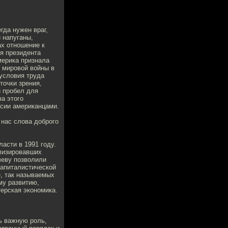
гда нужен враг,
 напуганы,
ах отношение к
ия президента
мерика признала
 мировой войны в
условия труда
точки зрения,
 пробел для
за этого
ссии американцами.
 нас слова доброго
ласти в 1991 году.
илизировавших
чеву позволили
капиталистической
, так называемых
му развитию,
терская экономика.
ь важную роль,