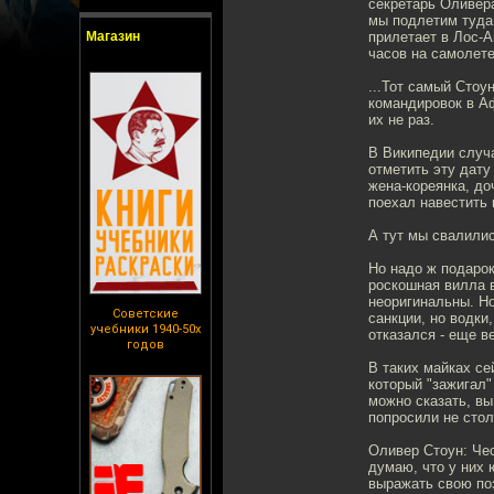
секретарь Оливера
мы подлетим туда.
Магазин
прилетает в Лос-А
часов на самолете
...Тот самый Стоу
командировок в Аф
их не раз.
В Википедии случа
отметить эту дату
жена-кореянка, до
поехал навестить 
А тут мы свалилис
Но надо ж подарок
роскошная вилла в
неоригинальны. Но
Советские
санкции, но водки
учебники 1940-50х
отказался - еще в
годов
В таких майках се
который "зажигал"
можно сказать, вы
попросили не сто
Оливер Стоун: Чес
думаю, что у них
выражать свою поз