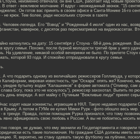
 Стоуна, неизменно отвечала: он вне США, работает над новым проектом
 В ответ - вежливое молчание. И вдруг - неожиданный звонок. "15 сент
нджелес. Он готов вас принять в своем офисе в Санта-Монике 16-го сент
 - не крюк. Тем более, ради нескольких строчек в газете
н. Человек-легенда. Его "Взвод" и "Рожденный 4 июля" один из нас, воз
ганистан, наверное, с десяток раз пересматривал на видеокассетах. В
йно наткнулись на дату: 15 сентября у Стоуна - 68-й день рождения. Вы
 в кругу семьи. Похоже, после бурной молодости третий брак у него уда
чь. На удивление, никакой особой вечеринки не было. По прилете Стоун 
мать, которой 93 года. И спокойно отпраздновали в кругу семьи.
ь.
. А что подарить одному из величайших режиссеров Голливуда, у которог
 Калифорнии, мировая известность, три "Оскара" опять же? Конечно, м
, увидев бутылку водки "Калашников" в форме автомата ("Оливер, сам 
, слава Богу, пока это не коснулось"), режиссер захохотал. Выпить по рю
есь день впереди. А вот майку с Путиным "Вежливые люди" принял серь
йчас ходят наши хоккеисты, играющие в НХЛ. Такую недавно подарили С
 в Крыму. А потом в ГУМе ее купил Микки Рурк - фото обошло весь мир. 
 - в тренде. Правда, потом помощник Рурка признался, что тому позвони
ль явно афишировать свою любовь к России. А вы не побоитесь носить 
тно говоря, не думаю, что ему звонили из Госдепартамента и говорили т
 юридически есть такие полномочия. Но граждане США должны иметь во
ицию. Я, вероятно, не стану одевать такую футболку на публике, поско