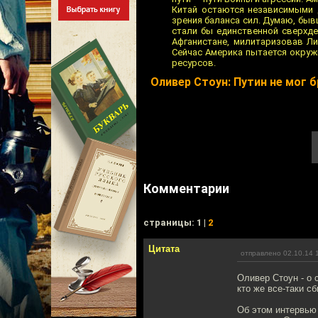
Китай остаются независимыми 
зрения баланса сил. Думаю, быв
стали бы единственной сверхде
Афганистане, милитаризовав Л
Сейчас Америка пытается окруж
ресурсов.
Оливер Стоун: Путин не мог 
Комментарии
cтраницы: 1 |
2
Цитата
отправлено 02.10.14 
Оливер Стоун - о 
кто же все-таки с
Об этом интервью