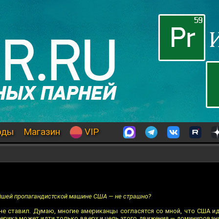
оды
Магазин
VIP
йшей пропагандистской машине США — не страшно?
 не ставил. Думаю, многие американцы согласятся со мной, что США и
мерика может идти только вверх и цель этого движения — доминировани