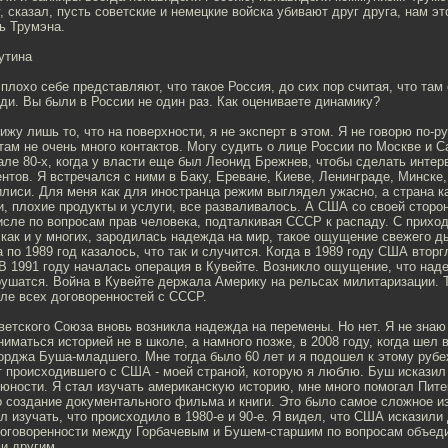
, сказал, пусть советские и немецкие войска убивают друг друга, нам это
ь Трумэна.
утина
плохо себе представляют, что такое Россия, до сих пор считая, что там
ди. Вы были в России не один раз. Как оцениваете динамику?
ижу лишь то, что на поверхности, я не эксперт в этом. Я не говорю по-ру
там не очень много контактов. Могу судить о лице России по Москве и С
але 80-х, когда у власти еще был Леонид Брежнев, чтобы сделать инте
нтов. Я встречался с ними в Баку, Ереване, Киеве, Ленинграде, Минске
лиси. Для меня как для иностранца режим выглядел ужасно, а страна к
, плохие продукты и услуги, все разваливалось. А США со своей сторо
исле по вопросам прав человека, подталкивая СССР к распаду. С прих
 как и у многих, зародилась надежда на мир, такое ощущение свежего д
а по 1989 год казалось, что так и случится. Когда в 1989 году США вторг
В 1991 году началась операция в Кувейте. Возникло ощущение, что над
рушатся. Война в Кувейте держала Америку на рельсах милитаризации. 
ле всех договоренностей с СССР.
етского Союза вновь возникла надежда на перемены. Но нет. Я не знаю
ниматься историей не в школе, а намного позже, в 2008 году, когда шел 
орджа Буша-младшего. Мне тогда было 60 лет и я подошел к этому руб
 происходившего с США - моей страной, которую я люблю. Буш исказил 
 юности. Я стал изучать американскую историю, мне много помогал Пите
 создание документального фильма и книги. Это было самое сложное из 
ал изучать, что происходило в 1980-е и 90-е. Я видел, что США исказили
оговоренности между Горбачевым и Бушем-старшим по вопросам объеди
и другим.