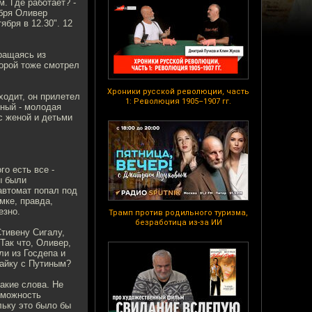
. Где работает? -
ября Оливер
ября в 12.30". 12
вращаясь из
торой тоже смотрел
Хроники русской революции, часть
ходит, он прилетел
1: Революция 1905–1907 гг.
чный - молодая
с женой и детьми
о есть все -
ы были
автомат попал под
мке, правда,
езно.
Трамп против родильного туризма,
безработица из-за ИИ
тивену Сигалу,
Так что, Оливер,
ли из Госдепа и
майку с Путиным?
акие слова. Не
зможность
льку это было бы