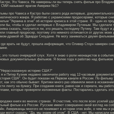
Кастро, Уго Чавеса. Не намерены ли вы теперь снять фильм про Владим
е СМИ называют врагом Америки №1?
льмы про Чавеса и Кастро были своего рода интервью, документального
аматического жанра. Я работаю с украинскими продюсерами, которые сн
льм "Украина в огне" об истории кризиса в этой стране. Я - один из пр
отели бы, чтобы я сделал интервью с Владимиром Путиным. Мы сделали 
рняка сказать, получится ли, это решать господину Путину. Там будут и 
или главный продюсер, поэтому это немного отличается от других моих р
мом-драмой об Эдварде Сноудене. Не могу заниматься двумя фильмам
, где врать не будут, прошла информация, что Оливер Стоун намерен с
аине.
, это только очередной слух. Хотя я знаю о роли неонацистов в события
 новых документальных фильмов. Я более года я работаю над фильмом
 "Нерассказанную историю США?"
, я и Питер Кузник недавно закончили работу над 12-часовым документ
история США". Он будет показан на Первом канале в России. По фильму
рот, как это обычно бывает. Критики много раз обвиняли меня в искажени
ти ленту на бумагу. При создании книги, равно как и сериала, мы работ
ппами, которые проверяли изложенные факты. Постарались сделать это
родажи книги во многих странах. Я счастлив, что после всех усилий уд
льный фильм и в России. Русские имеют совершенно иной взгляд на со
йн. Американцы многого не понимают в истории этих войн, о чем мы и р
юди могут сказать: "Да, мы знаем об этом". В США - нет. Мы написали кн