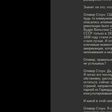
Значит ли это, чт
Оливер Стоун: США
будь то коммунизм
опасались влияния
революции было не
Вудро Вильсона С
СССР только в 19
1939 году стали 
стали лучше. И эт
ключевым моменто
американцев, кото
непонимания и нез
Оливер, правильно
не услышишь?
Оливер Стоун: Да,
Я читал его посл
обстановку, расск
остаться, сейчас
страной, направля
парней из Гарвард
консультировавшие
И какой в этой св
Оливер Стоун: Я с