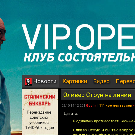
Картинки
Видео
Перев
Новости
Оливер Стоун на линии
02.10.14 12:20 |
Goblin
|
111 комментариев
»
Цитата:
В одиночку противостоять мощне
Оливер Стоун: Я бы так вопрос
пути — пути войны и агрессии. А