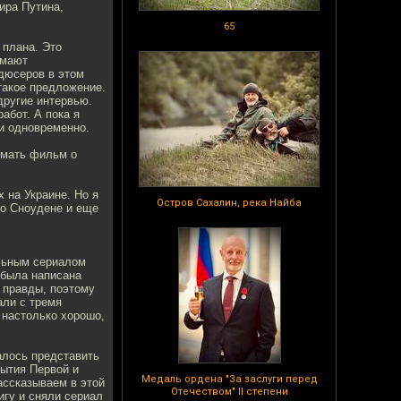
ира Путина,
65
 плана. Это
имают
одюсеров в этом
такое предложение.
другие интервью.
абот. А пока я
и одновременно.
нимать фильм о
х на Украине. Но я
Остров Сахалин, река Найба
 о Сноудене и еще
альным сериалом
 была написана
и правды, поэтому
али с тремя
 настолько хорошо,
алось представить
бытия Первой и
Медаль ордена "За заслуги перед
ассказываем в этой
Отечеством" II степени
игу и сняли сериал