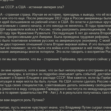
о не СССР, а США - истинная империя зла?
 - странная страна. Изучая ее историю, приходишь к выводу, что ей все
 или что-то еще. После революции 1917 года в России американцы были
 идей большевиков на рабочий класс в США. Во власти и деловых круг
гативным с самого начала, и это никогда не менялось. В годы правлен
ША направляли войска в Россию, чтобы разгромить революционеров. А
33 году при Франклине Рузвельте. Последующие 6 лет до начала Второй
очень прогрессивными для Америки. Была проведена трудовая реформа, 
о было позитивное влияние русских на американскую экономику. С моей 
м двусторонних отношений стала Вторая мировая война. И это большой
рые не понимают, за что была эта война и кто одержал в ней победу. Из-
нания американцы многое потеряли. Это если говорить о восприятии Ро
 ли мы вас поняли, что вы - сторонник Горбачева, про которого сейчас у
 он мне нравился, хотя я знаю, что он был непопулярен и отстранен от в
едние мемуары, в которых он подробно описывает цепь событий, дестаб
азывает о Борисе Ельцине и распаде СССР. Мне кажется, если бы Горба
 ситуация в мире могла бы быть лучше. Но США хотели сделать Россию 
ли туда своих специалистов, советовавших делать экономику свободнее
а (имеются в виду сотрудники Гарвардского института по международно
 в то время правительство РФ - Авт.). А в результате получилась гангс
язи вам видится роль Путина?
читаю, пусть многие чувствуют иначе, что Владимир Путин сыграл очен