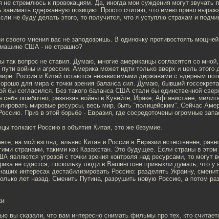
я не стремлюсь к провокациям. Да, иногда мои суждения могут звучать 
ь занимать сдержанную позицию. Просто считаю, что имею право выража
ли не буду делать этого, то получится, что я уступлю страхам и подч
ии своего мнения вас не заподозришь. В одиночку противостоять мощне
 машине США - не страшно?
ы так вопрос не ставил. Думаю, многие американцы согласятся со мной
 пути войны и агрессии. Америка может идти только вверх и цель этого 
мире. Россия и Китай остаются независимыми державами с ядерным пот
хорошо для мира с точки зрения баланса сил. Думаю, бывший госсекрет
ой бы согласился. Без такого баланса США стали бы единственной свер
 себя ошибочно, развязав войны в Кувейте, Ираке, Афганистане, милит
олировать мировые ресурсы, весь мир, быть "полицейским". Сейчас Аме
Россию. Приз в этой борьбе - Евразия, где сосредоточены огромные запа
цы толкают Россию в объятия Китая, это же безумие.
ете, на мой взгляд, альянс Китая и России в Евразии естественен, равно
гими странами, такими как Казахстан. Это будущее. Если страны в этом
ША являются угрозой с точки зрения контроля над ресурсами, то могут в
ика не сдастся, поскольку люди в Вашингтоне привыкли думать, что у н
 наших интересах дестабилизировать Россию: разделять Украину, сменит
олько лет назад. Сменить Путина, разрушить новую Россию, а потом ра
ки
ью вы сказали, что вам интересно снимать фильмы про тех, кто считает