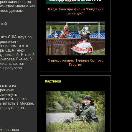
провокационно, но
ть свое мнение как
Дядя Вова про фильм "Свидание
инюсь догмам,
вслепую"
йшей
, что США идут по
движения -
енциалом, и это
арь США Генри
хдержавой. В такой
аризовав Ливию. У
О предстоящем Турнире Святого
рика пытается
Георгия
сы ресурсов.
Картинки
 как и их
 регионе
озникнуть
ас есть на это
ь власть в Москве.
звернуться на
ся врагами