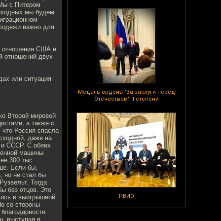
 Мы с Питером
выходных мы будем
миграционном
олодежи важно для
", отношения США и
ей отношений двух
одах или ситуация
Медаль ордена "За заслуги перед
Отечеством" II степени
 ко Второй мировой
цистами, а также с
 что Россия спасла
сходной, даже на
 и СССР. С обеих
военной машины
ее 300 тыс
ше. Если бы,
 но не стал бы
Рузвельт. Тогда
ы без отцов. Это
РВИО
лись в выигрышной
Но со стороны
 благодарности.
н, выступая в