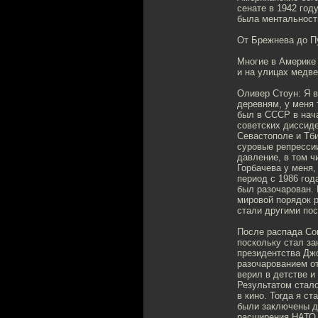
сенате в 1942 году
была ментальност
От Брежнева до П
Многие в Америке 
и на улицах медве
Оливер Стоун: Я в
деревням, у меня 
был в СССР в нач
советских диссиде
Севастополе и Тби
суровые репрессии
давление, в том ч
Горбачева у меня,
период с 1986 год
был разочарован. 
мировой порядок 
стали другими пос
После распада Сов
поскольку стал за
президентства Дж
разочарованием от
верил в детстве и
Результатом стало
в кино. Тогда я ст
были заключены д
расширения НАТО 