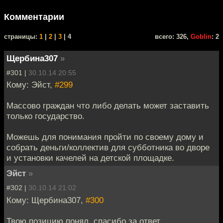
Комментарии
cтраницы:
1
|
2
|
3
| 4
всего: 326,
Goblin
: 2
Щербина307
»
#301 |
30.10.14 20:55
Кому: Эйст,
#299
Массово граждан что либо делать может заставить
только государство.
Можешь для понимания пройти по своему дому и
собрать деньги/коллектив для субботника во дворе
и установки качелей на детской площадке.
Эйст
»
#302 |
30.10.14 21:02
Кому: Щербина307,
#300
Твою позицию понял, спасибо за ответ.