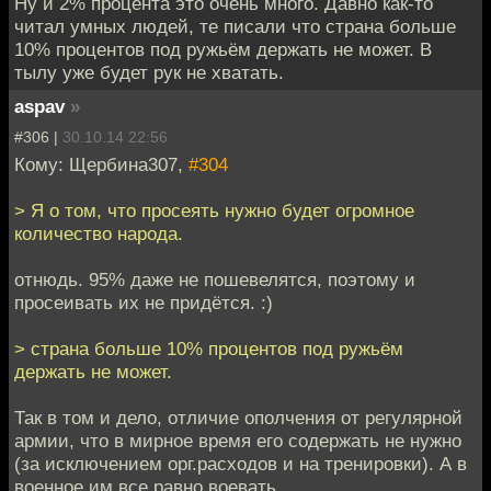
Ну и 2% процента это очень много. Давно как-то
читал умных людей, те писали что страна больше
10% процентов под ружьём держать не может. В
тылу уже будет рук не хватать.
aspav
»
#306 |
30.10.14 22:56
Кому: Щербина307,
#304
> Я о том, что просеять нужно будет огромное
количество народа.
отнюдь. 95% даже не пошевелятся, поэтому и
просеивать их не придётся. :)
> страна больше 10% процентов под ружьём
держать не может.
Так в том и дело, отличие ополчения от регулярной
армии, что в мирное время его содержать не нужно
(за исключением орг.расходов и на тренировки). А в
военное им все равно воевать.