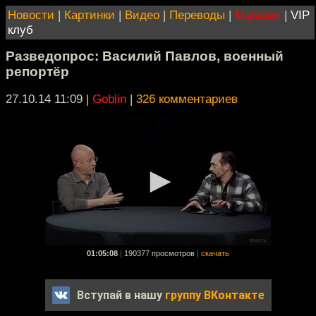
Новости
|
Картинки
|
Видео
|
Переводы
|
Магазин
|
VIP
клуб
Разведопрос: Василий Павлов, военный
репортёр
27.10.14 11:09
|
Goblin
|
326 комментариев
01:05:08
|
190377 просмотров
|
скачать
Вступай в нашу
группу ВКонтакте