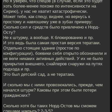
Но я уверен, что спецов (в случае, если это будет
хоть более-менее похоже по интенсивности на
Сирию), у нас не хватит катастрофически.
Может тебе, как спецу, виднее, но вернусь к
простому и навязшему уже в зубах примеру:
Сколько сил и средств было привлечено к Норд-
Осту?
Не к штурму, а вообще. К блокированию и пр.
И это ведь была самая простая версия тератаки.
Отдельно стоящее здание (простое по
конфигурации), боевики себя открыто обозначили и
не вели никаких активных действий. У их не было
прикрытия внешнего, снайперов снаружи на путях
подхода и пр.
Это был детский сад, а не тератака.
И сколько мы с ними провозюкались, прежде, чем
начался штурм? Каковы при этом были потери
гражданских?
Сколько хотя бы таких Норд-Остов мы сможем
спецами накрыть? 2-3-5?