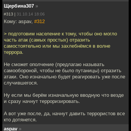
Щербина307
»
#313 |
31.10.14 18:06
Кому: aspav,
#312
> подготовим население к тому, чтобы оно могло
часть атак (самых простых) отразить
самостоятельно или мы захлебнёмся в волне
террора.
Не сможет ополчение (предлагаю называть
самообороной, чтобы не было путаницы) отразить
атаки. Оно изначально будет реагировать уже после
случившегося.
Ну если мы берём изначальную вводную что везде
и сразу начнут терроризировать.
А вот уже после, да, начнут давить террористов все
кто дотянется.
aspav
»