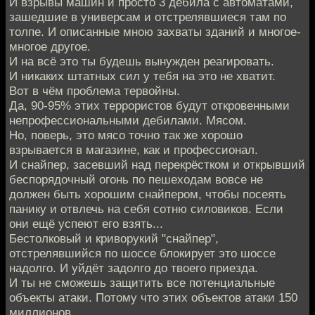
И взрывы машин и просто 3 дебила с автоматами,
зашедшие в универсам и отстрелявшиеся там по
толпе. И описанные мною захваты зданий и многое-
многое другое.
И на всё это ты будешь вынужден реагировать.
И никаких штатных сил у тебя на это не хватит.
Вот в чём проблема тервойны.
Да, 90-95% этих террористов будут откровенными
непрофессиональными дебилами. Мясом.
Но, поверь, это мясо точно так же хорошо
взрывается в магазине, как и профессионал.
И снайпер, засевший над перекрёстком и открывший
беспорядочный огонь по пешеходам вовсе не
должен быть хорошим снайпером, чтобы посеять
панику и отвлечь на себя сотню силовиков. Если
они ещё успеют его взять...
Бестолковый и криворукий "снайпер",
отстрелявшийся по шоссе блокирует это шоссе
надолго. И уйдёт задолго до твоего приезда.
И ты не сможешь защитить все потенциальные
объекты атаки. Потому что этих объектов атаки 150
миллионов.