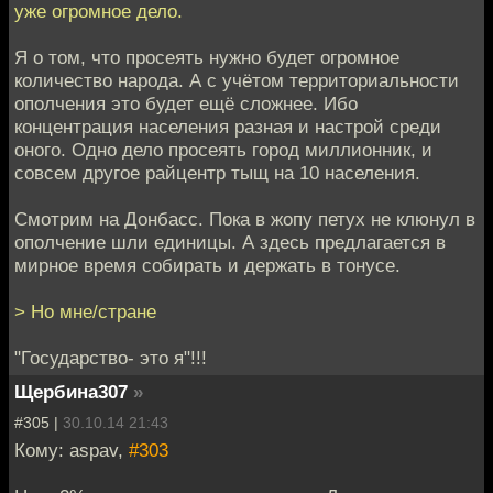
уже огромное дело.
Я о том, что просеять нужно будет огромное
количество народа. А с учётом территориальности
ополчения это будет ещё сложнее. Ибо
концентрация населения разная и настрой среди
оного. Одно дело просеять город миллионник, и
совсем другое райцентр тыщ на 10 населения.
Смотрим на Донбасс. Пока в жопу петух не клюнул в
ополчение шли единицы. А здесь предлагается в
мирное время собирать и держать в тонусе.
> Но мне/стране
"Государство- это я"!!!
Щербина307
»
#305 |
30.10.14 21:43
Кому: aspav,
#303