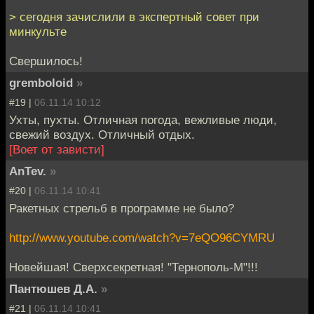
> сегодня зачислили в экспертный совет при
минкульте
Свершилось!
gremboloid
»
#19 |
06.11.14 10:12
Ухты, пухты. Отличная погода, вежливые люди,
свежий воздух. Отличный отдых.
[Воет от зависти]
AnTev.
»
#20 |
06.11.14 10:41
Ракетных стрельб в программе не было?
http://www.youtube.com/watch?v=7eQO96CYMRU
Новейшая! Сверхсекретная! "Тернополь-М"!!!
Пантюшев Д.А.
»
#21 |
06.11.14 10:41