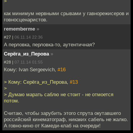
>
как минимум нервными срывами у гавнорежисеров и
говносценаристов.
rememberme
»
#27 |
06.11.14 22:36
А перловка, перловка-то, аутентичная?
Серёга_из_Перова
»
#28 |
07.11.14 01:55
Кому: Ivan Sergeevich,
#16
> Кому: Серёга_из_Перова,
#13
>
> Думаю марать саблю не стоит - не отмоется
потом.
Считаю, чтобы зарубить этого спрута окутавшего
российский кинематограф, никаких сабель не жалко.
А говно-кино от Камеди-клаб на очереди!