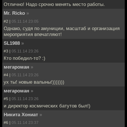
Отлично! Надо срочно менять место работы.
Mr. Ricko
»
#2 |
05.11.14 23:05
Однако, судя по амуниции, масштаб и организация
мероприятия впечатляют!
SL1988
»
#3 |
05.11.14 23:26
Кто победил-то? :)
мегароман
»
#4 |
05.11.14 23:26
ух ты! новые валыны!)))))))
мегароман
»
#5 |
05.11.14 23:26
и директор космических батутов был!)
Никита Хониат
»
#6 |
05.11.14 23:37