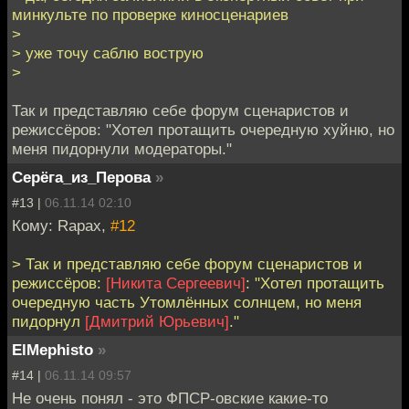
минкульте по проверке киносценариев
>
> уже точу саблю вострую
>
Так и представляю себе форум сценаристов и
режиссёров: "Хотел протащить очередную хуйню, но
меня пидорнули модераторы."
Серёга_из_Перова
»
#13 |
06.11.14 02:10
Кому: Rapax,
#12
> Так и представляю себе форум сценаристов и
режиссёров:
[Никита Сергеевич]
: "Хотел протащить
очередную часть Утомлённых солнцем, но меня
пидорнул
[Дмитрий Юрьевич]
."
ElMephisto
»
#14 |
06.11.14 09:57
Не очень понял - это ФПСР-овские какие-то