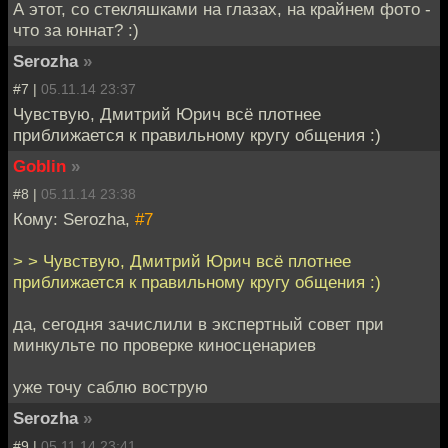
А этот, со стекляшками на глазах, на крайнем фото -
что за юннат? :)
Serozha
»
#7 |
05.11.14 23:37
Чувствую, Дмитрий Юрич всё плотнее
приближается к правильному кругу общения :)
Goblin
»
#8 |
05.11.14 23:38
Кому: Serozha,
#7
> > Чувствую, Дмитрий Юрич всё плотнее
приближается к правильному кругу общения :)
да, сегодня зачислили в экспертный совет при
минкульте по проверке киносценариев
уже точу саблю вострую
Serozha
»
#9 |
05.11.14 23:41