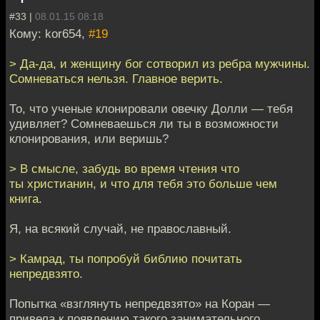
#33 |
08.01.15 08:18
Кому: kor654,
#19
> Да-да, и женщину бог сотворил из ребра мужчины.
Сомневаться нельзя. Главное верить.
То, что ученые клонировали овечку Долли — тебя
удивляет? Сомневаешься ли ты в возможности
клонирования, или веришь?
> В смысле, забудь во время чтения что
ты христианин, и что для тебя это больше чем
книга.
Я, на всякий случай, не православный.
> Камрад, ты попробуй библию почитать
непредвзято.
Попытка «взглянуть непредвзято» на Коран —
привела к появлению такого занимательного