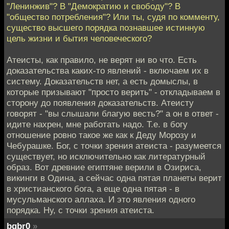
"Ленинжив"? В "Демократию и свободу"? В
"общество потребления"? Или ты, судя по комменту,
существо высшего порядка познавшее истинную
цель жизни и бытия человеческого?
Атеисты, как правило, не верят ни во что. Есть
доказательства каких-то явлений - включаем их в
систему. Доказательств нет, а есть домыслы, в
которые призывают "просто верить" - откладываем в
сторону до появления доказательств. Атеисту
говорят - "вы слышали благую весть?" а он в ответ -
идите нахрен, мне работать надо. Т.е. в богу
отношение ровно такое же как к Деду Морозу и
Чебурашке. Бог, с точки зрения атеиста - разумеется
существует, но исключительно как литературный
образ. Вот древние египтяне верили в Озириса,
викинги в Одина, а сейчас одна пятая планеты верит
в христианского бога, а еще одна пятая - в
мусульманского аллаха. И это явления одного
порядка. Ну, с точки зрения атеиста.
bqbr0
»