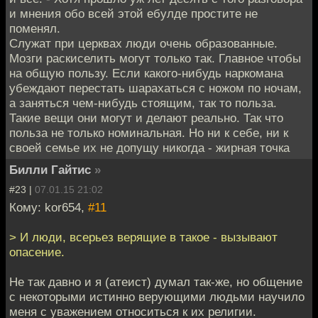
и мнения обо всей этой ебулде простите не
поменял.
Служат при церквах люди очень образованные.
Мозги раскиселить могут только так. Главное чтобы
на общую пользу. Если какого-нибудь наркомана
убеждают перестать шарахаться с ножом по ночам,
а заняться чем-нибудь стоящим, так то польза.
Такие вещи они могут и делают реально. Так что
польза не только номинальная. Но ни к себе, ни к
своей семье их не допущу никогда - жирная точка
Билли Гайтис
»
#23 |
07.01.15 21:02
Кому: kor654,
#11
> И люди, всерьез верящие в такое - вызывают
опасение.
Не так давно и я (атеист) думал так-же, но общение
с некоторыми истинно верующими людьми научило
меня с уважением относиться к их религии.