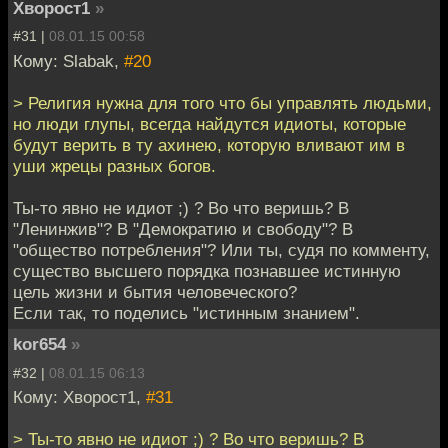
Хворост1
»
#31 |
08.01.15 00:58
Кому: Slabak,
#20
> Религия нужна для того что бы управлять людьми,
но люди глупы, всегда найдутся идиоты, которые
будут верить в ту ахинею, которую вливают им в
уши жрецы разных богов.
Ты-то явно не идиот ;) ? Во что веришь? В
"Ленинжив"? В "Демократию и свободу"? В
"общество потребления"? Или ты, судя по комменту,
существо высшего порядка познавшее истинную
цель жизни и бытия человеческого?
Если так, то поделись "истинным знанием".
kor654
»
#32 |
08.01.15 06:13
Кому: Хворост1,
#31
> Ты-то явно не идиот ;) ? Во что веришь? В