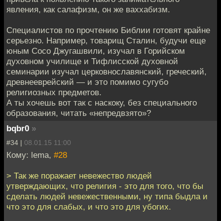
явления, как салафизм, он же ваххабизм.
Специалистов по прочтению Библии готовят крайне
серьезно. Например, товарищ Сталин, будучи еще
юным Сосо Джугашвили, изучал в Горийском
духовном училище и Тифлисской духовной
семинарии изучал церковнославянский, греческий,
древнееврейский — и это помимо сугубо
религиозных предметов.
А ты хочешь вот так с наскоку, без специального
образования, читать «непредвзято»?
bqbr0
»
#34 |
08.01.15 11:00
Кому: lema,
#28
> Так же поражает невежество людей
утверждающих, что религия - это для того, что бы
сделать людей невежественными, ну типа быдла и
что это для слабых, и что это для убогих.