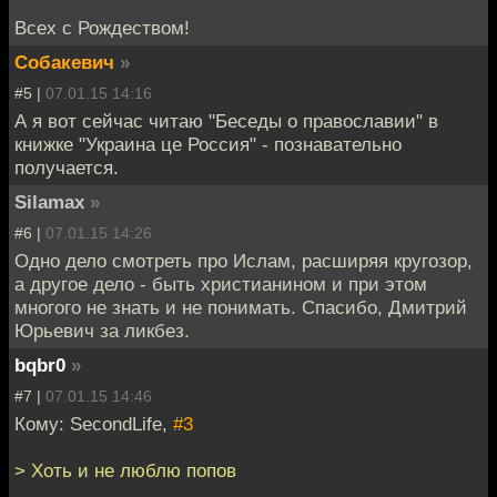
Всех с Рождеством!
Собакевич
»
#5 |
07.01.15 14:16
А я вот сейчас читаю "Беседы о православии" в
книжке "Украина це Россия" - познавательно
получается.
Silamax
»
#6 |
07.01.15 14:26
Одно дело смотреть про Ислам, расширяя кругозор,
а другое дело - быть христианином и при этом
многого не знать и не понимать. Спасибо, Дмитрий
Юрьевич за ликбез.
bqbr0
»
#7 |
07.01.15 14:46
Кому: SecondLife,
#3
> Хоть и не люблю попов