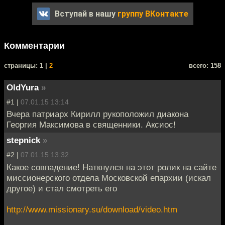
Вступай в нашу
группу ВКонтакте
Комментарии
cтраницы: 1 |
2
всего: 158
OldYura
»
#1 |
07.01.15 13:14
Вчера патриарх Кирилл рукоположил диакона
Георгия Максимова в священники. Аксиос!
stepnick
»
#2 |
07.01.15 13:32
Какое совпадение! Наткнулся на этот ролик на сайте
миссионерского отдела Московской епархии (искал
другое) и стал смотреть его
http://www.missionary.su/download/video.htm