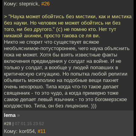
Кому: stepnick,
#26
> "Наука может обойтись без мистики, как и мистика
без науки. Но человек не может обойтись ни без
того, ни без другого." (с) не помню кто. Нет тут
никакой ахинеи, просто такова се ля ви.
Никто не спорит что существует всякое
необъяснимое-потустороннее, чего наука объяснить
пока не может. Хотя бы взять известные факты
включения предвидения у солдат на войне. И не
только у солдат, а вообще у людей попавших в
критическую ситуацию. Но попытка любой религии
объявить монополию на подобные вещи пахнет
очень нехорошо. Типа когда что-то такое делает
священник - то это чудо, а когда примерно тоже
самое делает левый язычник - то это богомерзское
колдовство. Типа, он без лицензии. )))
lema
»
#28 |
07.01.15 23:52
Кому: kor654,
#11