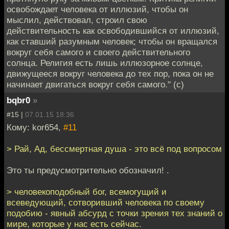
освобождает человека от иллюзий, чтобы он
мыслил, действовал, строил свою
действительность как освободившийся от иллюзий,
как ставший разумным человек; чтобы он вращался
вокруг себя самого и своего действительного
солнца. Религия есть лишь иллюзорное солнце,
движущееся вокруг человека до тех пор, пока он не
начинает двигаться вокруг себя самого." (c)
bqbr0
»
#15 |
07.01.15 18:36
Кому: kor654,
#11
> Рай, Ад, бессмертная душа - это всё под вопросом
Это ты предусмотрительно обозначил! .
> человекоподобный бог, всемогущий и
всеведующий, сотворивший человека по своему
подобию - явный абсурд с точки зрения тех знаний о
мире, которые у нас есть сейчас.