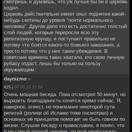
смотришь и думаешь, что уж лучше бы он в церковь
ходил.
Церковь действительно имеет опыт поднятия какой-
нибудь скотины до уровня "почти нормального
человека". Другое дело что есть достаточно толстый
слой людей, которые переросли всю эту
религиозную ерунду, и поступают правильно не
потому что боятся какого-то божьего наказания, а
просто потому что у них такие убеждения. В
советские времена таких хватало, кто свою личную
рубаху отдаст, лишь бы только на пользу
окружающим.
daynizmo
»
#25 |
07.01.15 22:04
Очень мощная беседа. Пока отсмотрел 50 минут, но
выразить благодарность хочется прямо сейчас. Я,
наверное, атеист, но понимание некоторой сути
религий (ролики об Исламе тоже посмотрел) и
основных её принципов помогает не быть говном по
жизни. Слушая беседу о православии, я понял, что
я не самый плохой человек, но ещё необходимо