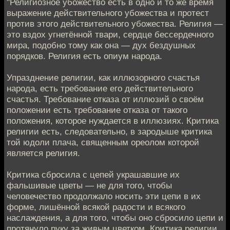
"Религиозное убожество есть в одно и то же время
выражение действительного убожества и протест
против этого действительного убожества. Религия —
это вздох угнетённой твари, сердце бессердечного
мира, подобно тому как она — дух бездушных
порядков. Религия есть опиум народа.
Упразднение религии, как иллюзорного счастья
народа, есть требование его действительного
счастья. Требование отказа от иллюзий о своём
положении есть требование отказа от такого
положения, которое нуждается в иллюзиях. Критика
религии есть, следовательно, в зародыше критика
той юдоли плача, священным ореолом которой
является религия.
Критика сбросила с цепей украшавшие их
фальшивые цветы — не для того, чтобы
человечество продолжало носить эти цепи в их
форме, лишённой всякой радости и всякого
наслаждения, а для того, чтобы оно сбросило цепи и
протянуло руку за живым цветком. Критика религии