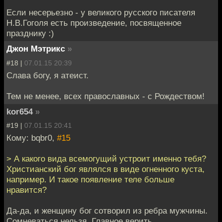
Если несерьезно - у великого русского писателя
Н.В.Гоголя есть произведение, посвященное
празднику :)
Джон Мэтрикс
»
#18 |
07.01.15 20:39
Слава богу, я атеист.
Тем не менее, всех православных - с Рождеством!
kor654
»
#19 |
07.01.15 20:41
Кому: bqbr0,
#15
> А какого вида всемогущий устроит именно тебя?
Христианский бог являлся в виде огненного куста,
например. И такое появление теле больше
нравится?
Да-да, и женщину бог сотворил из ребра мужчины.
Сомневаться нельзя. Главное верить.