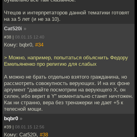
Чтецов и интерпретаторов данной тематики готовят
на за 5 лет (и не за 10).
Cat520i
»
#38 |
08.01.15 12:40
Кому: bqbr0,
#34
> Можно, например, попытаться объяснить Федору
Емельяненко про религию для слабых
А можно не брать отдельно взятого гражданина, но
рассмотреть совокупность верующих. И на их фоне
аргумент "давайте посмотрим на верующего Х, он
силен, ибо верит в Y" моментально станет ничтожен.
Как ни странно, вера без тренажерки не дает +5 к
телесной мощи.
bqbr0
»
#39 |
08.01.15 12:56
Кому: Cat520i,
#38