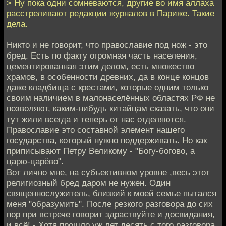
> Ну пока одни сомневаются, другие во имя аллаха
расстреливают редакции журналов в Париже. Такие
дела.
Никто и не говорит, что православие под нож - это
бред. Есть по факту огромная часть населения,
цементированная этим делом, есть множество
храмов, в особенности древних, да в конце концов
даже кладбища с крестами, которые одним только
своим наличием в малонаселённых областях РФ не
позволяют, каким-нибудь китайцам сказать, что они
тут жили всегда и теперь от нас отделяются.
Православие это составной элемент нашего
государства, который нужно поддерживать. Но как
приписывают Петру Великому - "Богу-богово, а
царю-царёво".
Вот лично мне, на субъективном уровне ,весь этот
религиозный бред даром не нужен. Один
священнослужитель, близкий к моей семье пытался
меня "образумить". После резкого разговора до сих
пор при встрече говорит здраствуйте и досвидания,
и всё! - Хотя прошло уж лет десять с того разговора