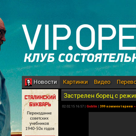
Картинки
Видео
Перев
Новости
Застрелен борец с реж
02.02.15 16:57 |
Goblin
|
399 комментариев
»