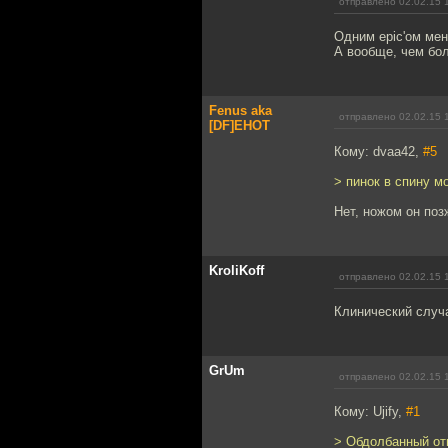
отправлено 02.02.15 
Одним epic'ом ме
А вообще, чем бо
Fenus aka
отправлено 02.02.15 
[DF]EHOT
Кому: dvaa42,
#5
> пинок в спину м
Нет, ножом он поз
KroliKoff
отправлено 02.02.15 
Клинический случ
GrUm
отправлено 02.02.15 
Кому: Ujify,
#1
> Обдолбанный отм