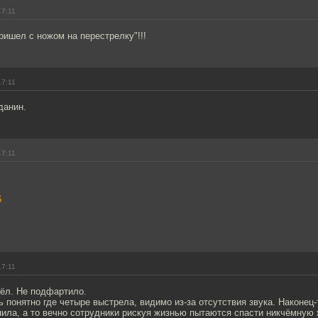
17:11
Пришел с ножом на перестрелку"!!!
17:11
данин.
17:11
6
17:11
шёл. Не подфартило.
нь понятно где четыре выстрела, видимо из-за отсутствия звука. Наконец-
ила, а то вечно сотрудники рискуя жизнью пытаются спасти никчёмную 