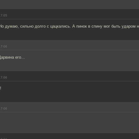
17:05
о думаю, сильно долго с цацкались. А пинок в спину мог быть ударом 
17:06
арвина его...
17:06
!
17:06