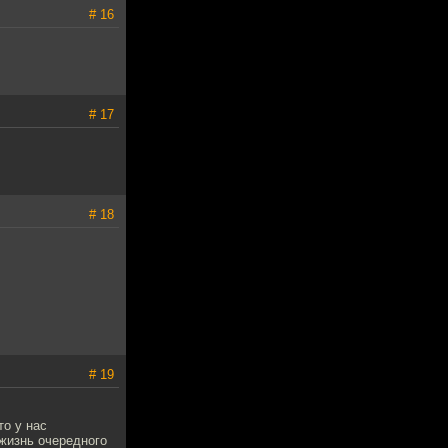
# 16
# 17
# 18
# 19
то у нас
жизнь очередного