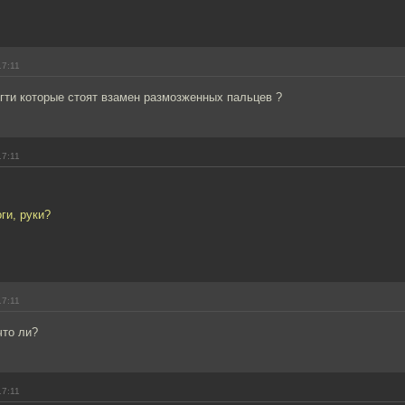
17:11
гти которые стоят взамен размозженных пальцев ?
17:11
ги, руки?
17:11
что ли?
17:11