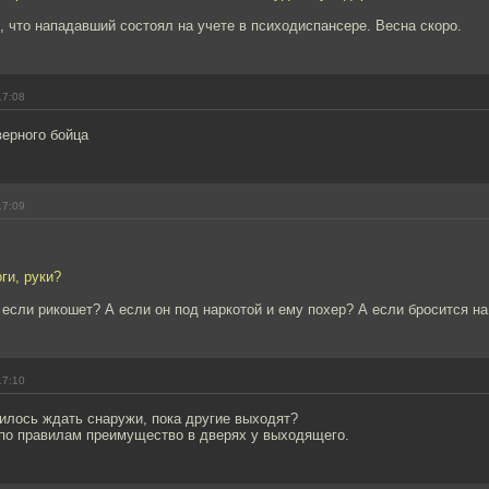
, что нападавший состоял на учете в психодиспансере. Весна скоро.
17:08
ерного бойца
17:09
ги, руки?
если рикошет? А если он под наркотой и ему похер? А если бросится на 
17:10
илось ждать снаружи, пока другие выходят?
по правилам преимущество в дверях у выходящего.