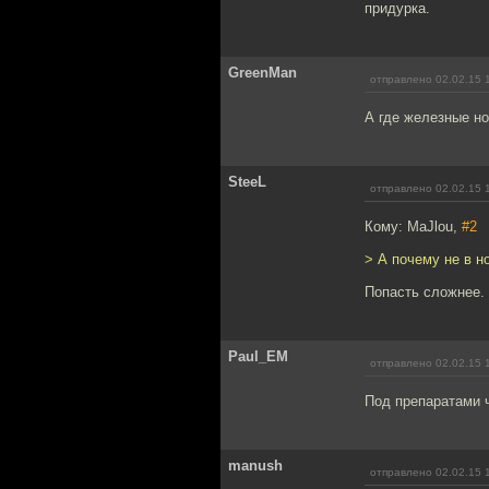
придурка.
GreenMan
отправлено 02.02.15 
А где железные но
SteeL
отправлено 02.02.15 
Кому: MaJlou,
#2
> А почему не в но
Попасть сложнее.
Paul_EM
отправлено 02.02.15 
Под препаратами 
manush
отправлено 02.02.15 