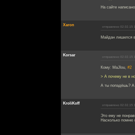
На сайте написано
Xaron
отправлено 02.02.15 
Майдан лишился в
Korsar
отправлено 02.02.15 
Кому: MaJlou,
#2
> А почему не в но
А ты попадёшь? А 
KroliKoff
отправлено 02.02.15 
Это ему не понрав
Насколько помню 