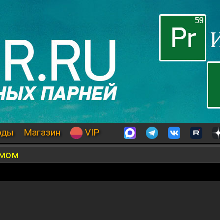
оды
Магазин
VIP
имом