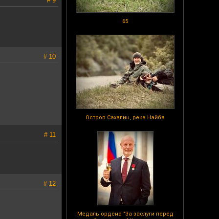
# 9
65
# 10
Остров Сахалин, река Найба
# 11
# 12
Медаль ордена "За заслуги перед