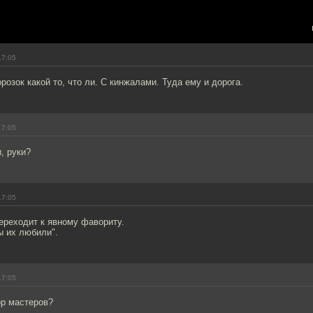
17:05
озок какой то, что ли. С кинжалами. Туда ему и дорога.
17:05
, руки?
17:05
ереходит к явному фавориту.
ы их любили".
17:05
ор мастеров?