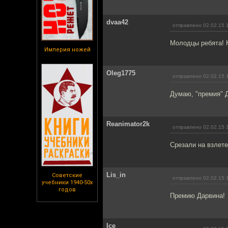
dvaa42
отправлено 02.02.15 
Молодцы ребята! Н
Империя ножей
Oleg1775
отправлено 02.02.15 
Думаю, "премия" Д
Reanimator2k
отправлено 02.02.15 
Срезали на взлете
Lis_in
Советские
отправлено 02.02.15 
учебники 1940-50х
годов
Премию Дарвина!
Ice