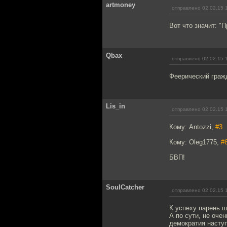
artmoney
отправлено 02.02.15 
Вот что значит: "
Qbax
отправлено 02.02.15 
Феерический граж
Lis_in
отправлено 02.02.15 
Кому: Antozzi,
#3
Кому: Oleg1775,
#
БВП!
SoulCatcher
отправлено 02.02.15 
К успеху парень 
А по сути, не оче
демократия наступ