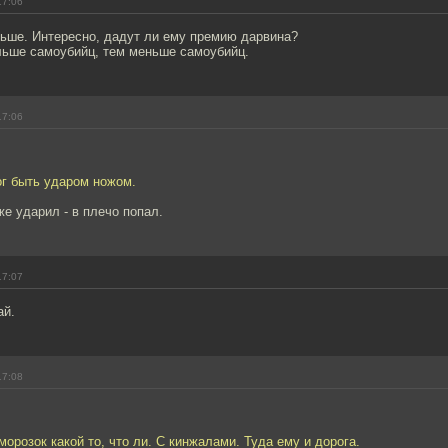
17:06
ньше. Интересно, дадут ли ему премию дарвина?
льше самоубийц, тем меньше самоубийц.
17:06
ог быть ударом ножом.
же ударил - в плечо попал.
17:07
ай.
17:08
орозок какой то, что ли. С кинжалами. Туда ему и дорога.