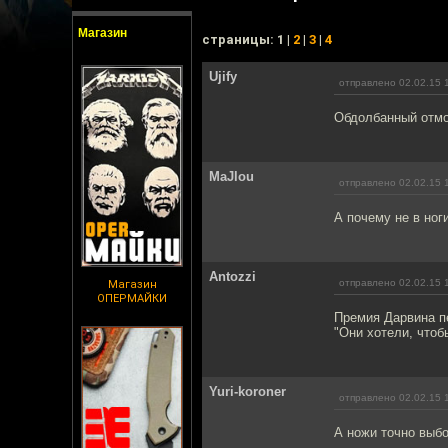
Магазин
cтраницы: 1 |
2
|
3
|
4
Ujify
отправлено 02.02.15 
Обдолбанный отмор
MaJlou
отправлено 02.02.15 
А почему не в ноги
Antozzi
отправлено 02.02.15 
Магазин
ОПЕРМАЙКИ
Премия Дарвина п
"Они хотели, чтоб
Yuri-koroner
отправлено 02.02.15 
А ножи точно выб