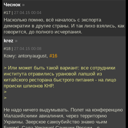
Чеснок
»
#17 |
27.04.15 00:04
Насколько помню, всё началось с экспорта
демократии в другие страны. И так лихо взялись, как
говорится, до полного исчерпания.
krez
»
#18 |
27.04.15 00:08
Кому: antonyaugust,
#16
> Или может быть такой вариант: все сотрудники
института отравились урановой лапшой из
китайского ресторана быстрого питания - на лицо
происки шпионов КНР.
>
>
Не надо ничего выдумывать. Полет на конференцию
Малазийскими авиалиния, через территорию
Украины. Зверское самоубийство знамо чьим
Буком!. Сала Уркаине! Санкции России - я