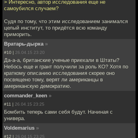
> Интересно, автор исследования еще не
самоубился случаем?
Судя по тому, что этим исследованием занимался
целый институт, то придётся всю команду
приморить.
Вратарь-дырка
»
#10 |
26.04.15 23:20
Да-а-а, британские ученые приехали в Штаты?
Небось еще и грант получили за роль КО? Хотя по
краткому описанию исследования скорее оно
посвящено тому, верят ли американцы в
американскую демократию.
commander_keen
»
#11 |
26.04.15 23:25
Бомбить теперь сами себя будут. Начиная с
универа.
Voldemarius
»
#12 |
26.04.15 23:25