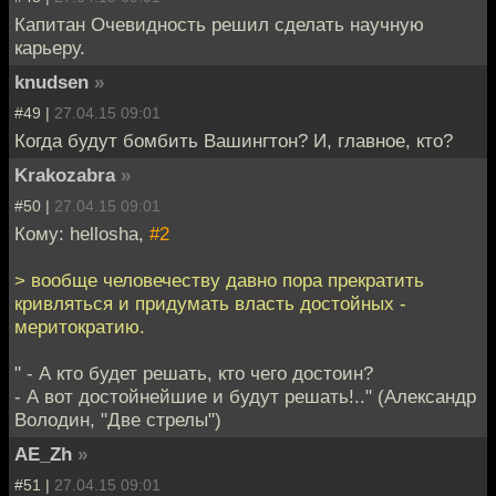
Капитан Очевидность решил сделать научную
карьеру.
knudsen
»
#49 |
27.04.15 09:01
Когда будут бомбить Вашингтон? И, главное, кто?
Krakozabra
»
#50 |
27.04.15 09:01
Кому: hellosha,
#2
> вообще человечеству давно пора прекратить
кривляться и придумать власть достойных -
меритократию.
" - А кто будет решать, кто чего достоин?
- А вот достойнейшие и будут решать!.." (Александр
Володин, "Две стрелы")
AE_Zh
»
#51 |
27.04.15 09:01