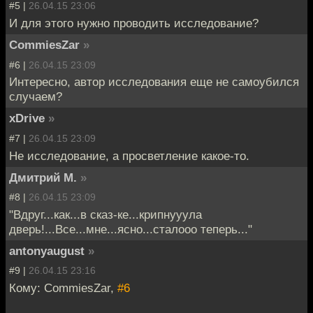
#5 |
26.04.15 23:06
И для этого нужно проводить исследование?
CommiesZar
»
#6 |
26.04.15 23:09
Интересно, автор исследования еще не самоубился
случаем?
xDrive
»
#7 |
26.04.15 23:09
Не исследование, а просветление какое-то.
Дмитрий М.
»
#8 |
26.04.15 23:09
"Вдруг...как...в сказ-ке...крипнууула
дверь!...Все...мне...ясно...сталооо теперь..."
antonyaugust
»
#9 |
26.04.15 23:16
Кому: CommiesZar,
#6