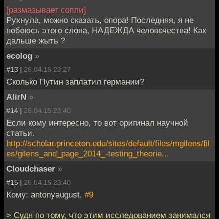
[размазывает сопли]
Рухнула, можно сказать, опора! Последняя, я не
побоюсь этого слова, НАДЕЖДА человечества! Как
дальше жыть ?
ecolog
»
#13 |
26.04.15 23:27
Сколько Путин заплатил германии?
AlirN
»
#14 |
26.04.15 23:40
Если кому интересно, то вот оригинал научной
статьи.
http://scholar.princeton.edu/sites/default/files/mgilens/fil
es/gilens_and_page_2014_-testing_theorie...
Cloudchaser
»
#15 |
26.04.15 23:40
Кому: antonyaugust,
#9
> Судя по тому, что этим исследованием занимался