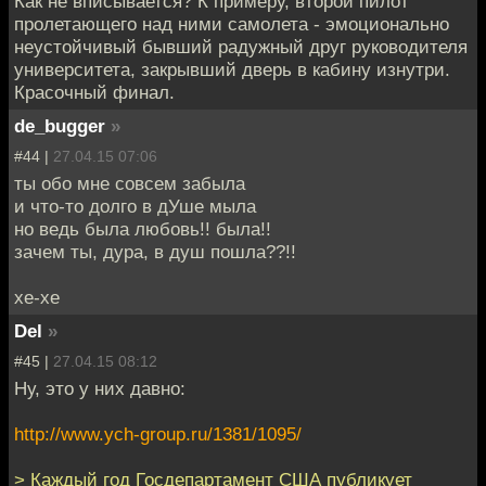
Как не вписывается? К примеру, второй пилот
пролетающего над ними самолета - эмоционально
неустойчивый бывший радужный друг руководителя
университета, закрывший дверь в кабину изнутри.
Красочный финал.
de_bugger
»
#44 |
27.04.15 07:06
ты обо мне совсем забыла
и что-то долго в дУше мыла
но ведь была любовь!! была!!
зачем ты, дура, в душ пошла??!!
хе-хе
Del
»
#45 |
27.04.15 08:12
Ну, это у них давно:
http://www.ych-group.ru/1381/1095/
> Каждый год Госдепартамент США публикует