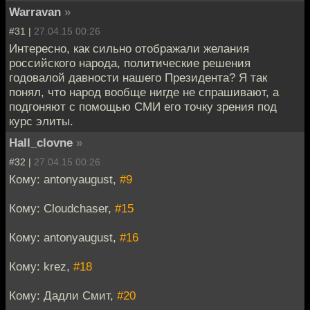
Warravan
»
#31 |
27.04.15 00:26
Интересно, как сильно отображали желания
российского народа, политические решения
годовалой давности нашего Президента? Я так
понял, что народ вообще нигде не спрашивают, а
подгоняют с помощью СМИ его точку зрения под
курс элиты.
Hall_clovne
»
#32 |
27.04.15 00:26
Кому: antonyaugust,
#9
Кому: Cloudchaser,
#15
Кому: antonyaugust,
#16
Кому: krez,
#18
Кому: Дадли Смит,
#20