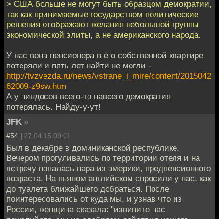
> США больше не могут быть образцом демократии,
так как принимаемые государством политические
решения отображают желания небольшой группы
экономической элиты, а не американского народа.
У нас вона пенсионера в его собственной квартире
потеряли и пять лет найти не могли -
http://tvzvezda.ru/news/vstrane_i_mire/content/2015042
62009-z9sw.htm
А у пиндосов всего-то навсего демократия
потерялась. Найду-у-ут!
JFK
»
#54 |
27.04.15 09:01
Был в декабре в доминиканской республике.
Вечером прогуливались по территории отеля и на
встречу попалась пара из америки, предпенсионного
возраста. На пьяном английском спросили у нас, как
до туалета ближайшего добраться. После
поинтересовались от куда мы, и узнав что из
России, женщина сказала: "извините нас