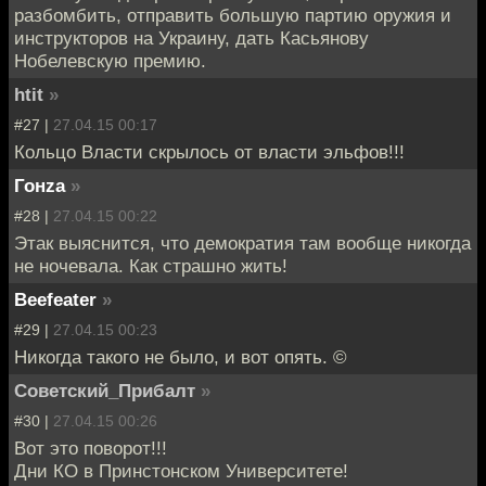
разбомбить, отправить большую партию оружия и
инструкторов на Украину, дать Касьянову
Нобелевскую премию.
htit
»
#27 |
27.04.15 00:17
Кольцо Власти скрылось от власти эльфов!!!
Гонzа
»
#28 |
27.04.15 00:22
Этак выяснится, что демократия там вообще никогда
не ночевала. Как страшно жить!
Beefeater
»
#29 |
27.04.15 00:23
Никогда такого не было, и вот опять. ©
Советский_Прибалт
»
#30 |
27.04.15 00:26
Вот это поворот!!!
Дни КО в Принстонском Университете!