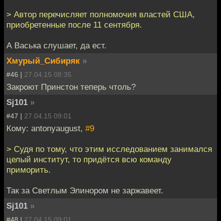
> Автор перечисляет полномочия властей США,
приобретенные после 11 сентября.
А Васька слушает, да ест.
Хмурый_Сибиряк
»
#46 |
27.04.15 08:35
Закроют Принстон теперь чтоль?
Sj101
»
#47 |
27.04.15 09:01
Кому: antonyaugust,
#9
> Судя по тому, что этим исследованием занимался
целый институт, то придётся всю команду
приморить.
Так за Светлым Элинором не заржавеет.
Sj101
»
#48 |
27.04.15 09:01