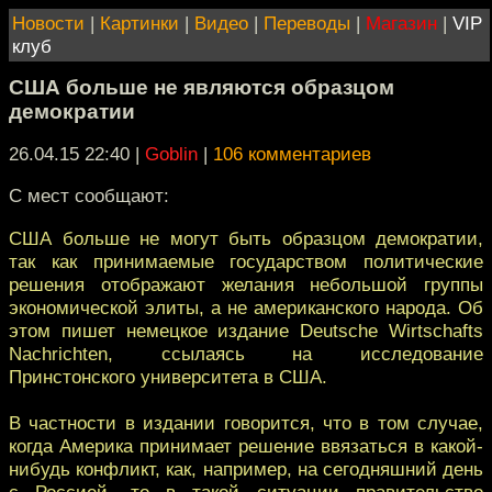
Новости
|
Картинки
|
Видео
|
Переводы
|
Магазин
|
VIP
клуб
США больше не являются образцом
демократии
26.04.15 22:40
|
Goblin
|
106 комментариев
С мест сообщают:
США больше не могут быть образцом демократии,
так как принимаемые государством политические
решения отображают желания небольшой группы
экономической элиты, а не американского народа. Об
этом пишет немецкое издание Deutsche Wirtschafts
Nachrichten, ссылаясь на исследование
Принстонского университета в США.
В частности в издании говорится, что в том случае,
когда Америка принимает решение ввязаться в какой-
нибудь конфликт, как, например, на сегодняшний день
с Россией, то в такой ситуации правительство